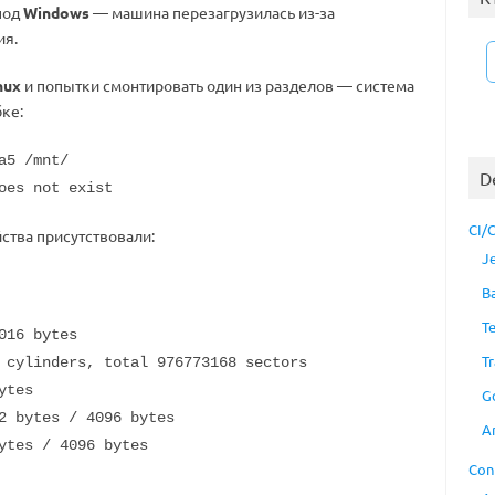
под
Windows
— машина перезагрузилась из-за
ия.
nux
и попытки смонтировать один из разделов — система
ке:
a5 /mnt/
D
oes not exist
CI/
ства присутствовали:
J
B
T
016 bytes
Tr
 cylinders, total 976773168 sectors
ytes
G
2 bytes / 4096 bytes
A
ytes / 4096 bytes
Con