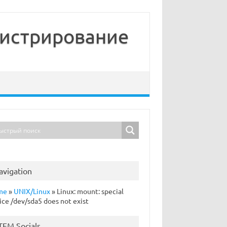
нистрирование
avigation
me
»
UNIX/Linux
»
Linux: mount: special
ice /dev/sda5 does not exist
TFM Socials