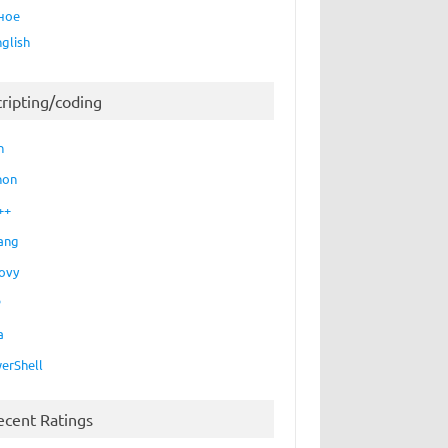
ное
nglish
cripting/coding
h
hon
++
ang
ovy
P
a
erShell
ecent Ratings