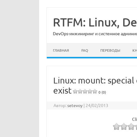
Перейти
к
содержимому
RTFM: Linux, 
DevOps-инжиниринг и системное админист
ГЛАВНАЯ
FAQ
ПЕРЕВОДЫ
К
Linux: mount: special
exist
0 (0)
Автор:
setevoy
|
24/02/2013
Cl