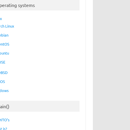
perating systems
ux
rch Linux
ebian
entOS
buntu
USE
eBSD
cOS
dows
ain()
WTO’s
t is?