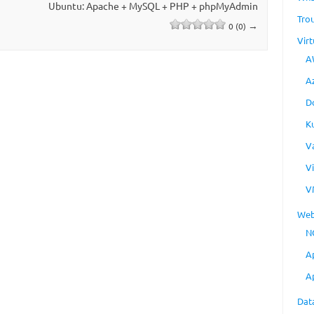
Ubuntu: Apache + MySQL + PHP + phpMyAdmin
Tro
→
0 (0)
Virt
A
A
D
K
V
V
V
Web
N
A
A
Dat