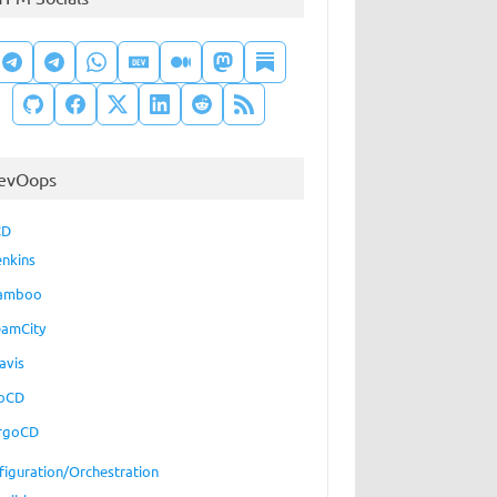
evOops
CD
enkins
amboo
eamCity
avis
oCD
rgoCD
figuration/Orchestration