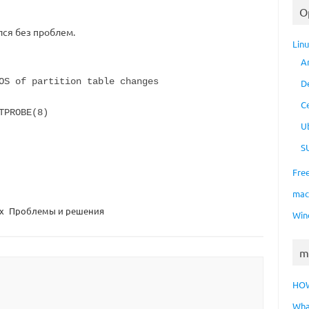
O
ся без проблем.
Lin
A
of partition table changes
D
C
TPROBE(8)
U
S
Fre
ma
x
Проблемы и решения
Win
m
HO
Wha