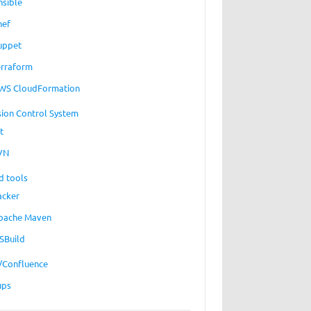
nsible
hef
uppet
erraform
WS CloudFormation
sion Control System
t
VN
d tools
acker
pache Maven
SBuild
a/Confluence
ups