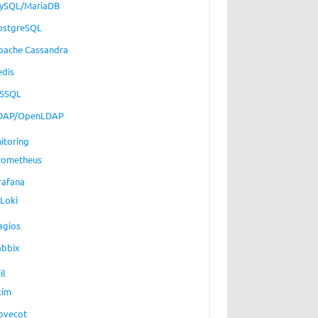
ySQL/MariaDB
ostgreSQL
pache Cassandra
edis
SSQL
DAP/OpenLDAP
itoring
rometheus
rafana
Loki
agios
abbix
il
xim
ovecot