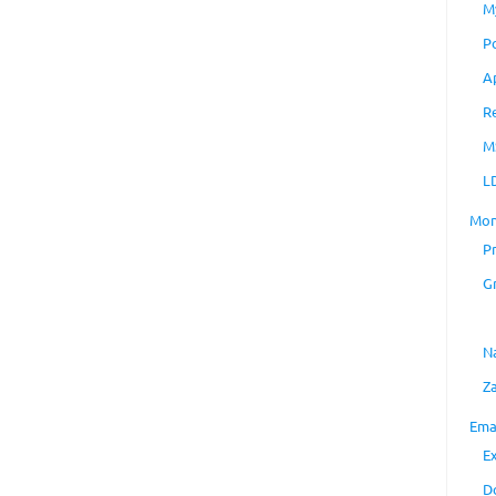
M
P
A
R
M
L
Mon
P
G
N
Z
Ema
E
D