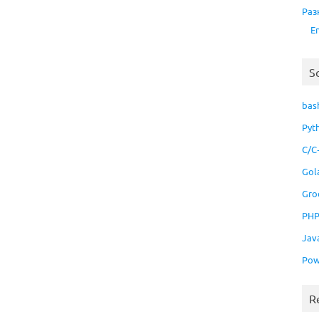
Раз
E
S
bas
Pyt
C/C
Gol
Gro
PH
Jav
Pow
R