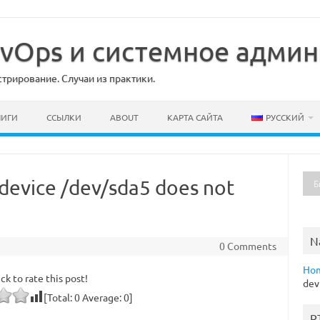
DevOps и системное адми
рирование. Случаи из практики.
НИГИ
ССЫЛКИ
ABOUT
КАРТА САЙТА
РУССКИЙ
 device /dev/sda5 does not
N
0 Comments
Ho
ick to rate this post!
dev
[Total:
0
Average:
0
]
R