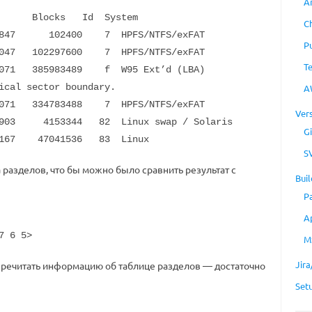
A
Blocks Id System
C
 102400 7 HPFS/NTFS/exFAT
P
 102297600 7 HPFS/NTFS/exFAT
T
71 385983489 f W95 Ext’d (LBA)
ical sector boundary.
A
71 334783488 7 HPFS/NTFS/exFAT
Ver
03 4153344 82 Linux swap / Solaris
Gi
167 47041536 83 Linux
S
 разделов, что бы можно было сравнить результат с
Buil
P
A
7 6 5>
M
Jir
перечитать информацию об таблице разделов — достаточно
Set