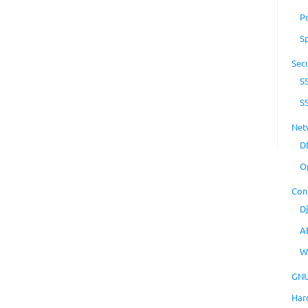
P
S
Secu
S
S
Net
D
O
Con
D
A
W
GNU
Har