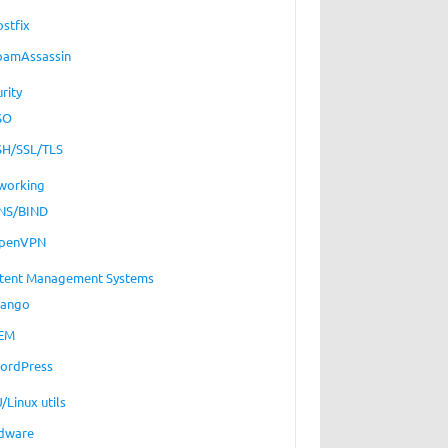
ostfix
pamAssassin
rity
SO
SH/SSL/TLS
working
NS/BIND
penVPN
tent Management Systems
jango
EM
ordPress
/Linux utils
dware