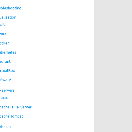
ubleshooting
ualization
WS
zure
ocker
ubernetes
agrant
irtualBox
Mware
 servers
GINX
pache HTTP Server
pache Tomcat
abases