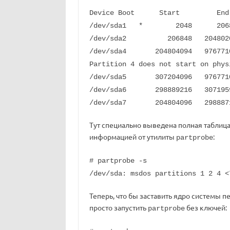
Device Boot Start End 
/dev/sda1 * 2048 206847
/dev/sda2 206848 204802047
/dev/sda4 204804094 9767710
Partition 4 does not start on phys
/dev/sda5 307204096 9767710
/dev/sda6 298889216 3071959
/dev/sda7 204804096 298887
Тут специально выведена полная таблица
информацией от утилиты
:
partprobe
# partprobe -s
/dev/sda: msdos partitions 1 2 4 <
Теперь, что бы заставить ядро системы 
просто запустить
без ключей:
partprobe