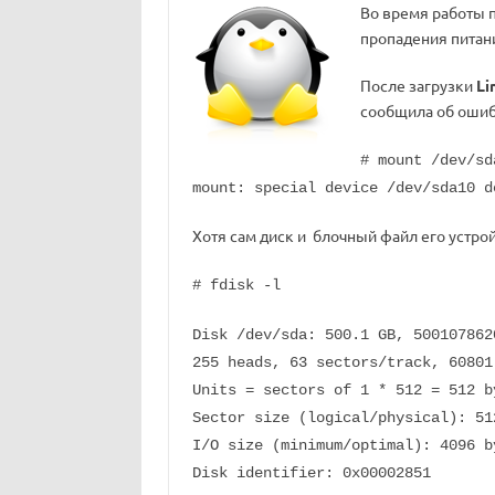
Во время работы 
пропадения питан
После загрузки
Li
сообщила об ошиб
# mount /dev/sd
mount: special device /dev/sda10 d
Хотя сам диск и блочный файл его устрой
# fdisk -l
Disk /dev/sda: 500.1 GB, 500107862
255 heads, 63 sectors/track, 60801
Units = sectors of 1 * 512 = 512 b
Sector size (logical/physical): 51
I/O size (minimum/optimal): 4096 b
Disk identifier: 0x00002851