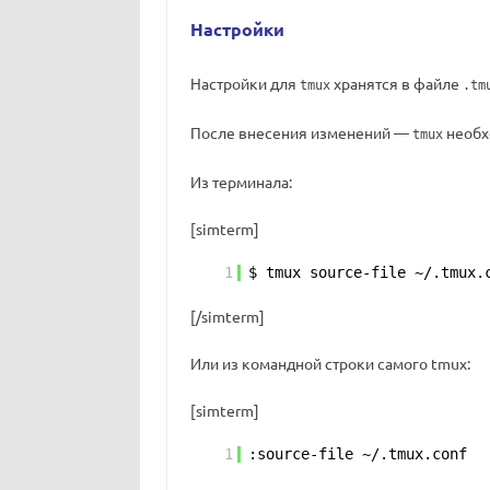
Настройки
Настройки для
хранятся в файле
tmux
.tm
После внесения изменений —
необх
tmux
Из терминала:
[simterm]
1
$ tmux source-file ~/.tmux.
[/simterm]
Или из командной строки самого tmux:
[simterm]
1
:source-file ~/.tmux.conf