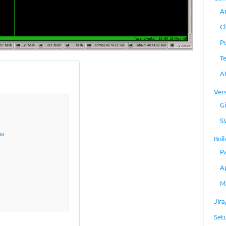
A
C
P
T
A
Ver
Gi
S
ми
Buil
P
A
M
Jir
Set