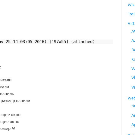
Wha
Tro
Virt
A
A
ov 25 14:03:05 2016) [197x55] (attached)
D
K
:
V
V
онтали
икали
V
 панель
Web
 размер панели
N
ющее окно
A
ущее окно
A
номер
N