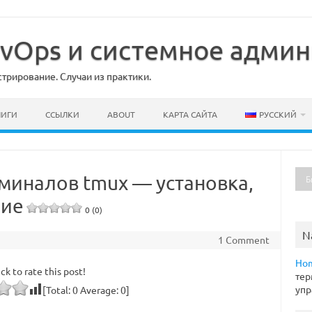
DevOps и системное адми
рирование. Случаи из практики.
НИГИ
ССЫЛКИ
ABOUT
КАРТА САЙТА
РУССКИЙ
рминалов tmux — установка,
ние
0 (0)
N
1 Comment
Ho
ick to rate this post!
тер
упр
[Total:
0
Average:
0
]