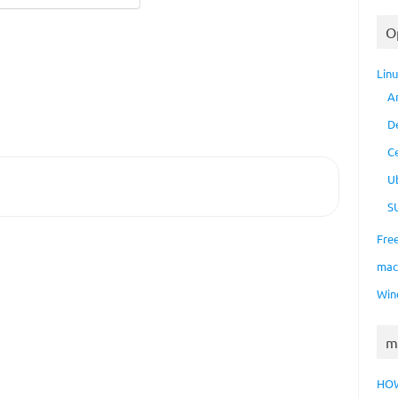
O
Lin
A
D
C
U
S
Fre
ma
Win
m
HO