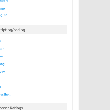
dware
ное
nglish
cripting/coding
h
hon
++
ang
ovy
P
a
erShell
ecent Ratings