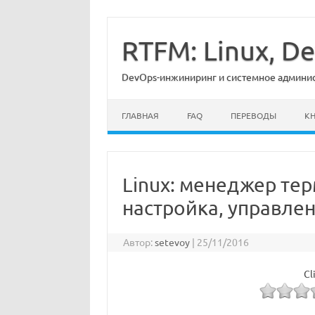
Перейти
к
содержимому
RTFM: Linux, 
DevOps-инжиниринг и системное админист
ГЛАВНАЯ
FAQ
ПЕРЕВОДЫ
К
Linux: менеджер те
настройка, управле
Автор:
setevoy
|
25/11/2016
Cl