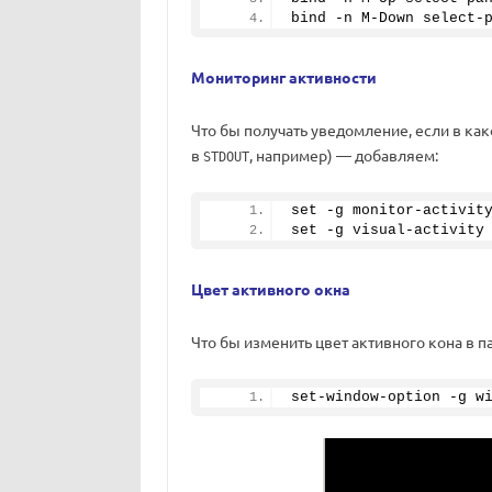
bind -n M-Down select-
Мониторинг активности
Что бы получать уведомление, если в ка
в
, например) — добавляем:
STDOUT
set -g monitor-activit
set -g visual-activity
Цвет активного окна
Что бы изменить цвет активного кона в 
set-window-option -g w