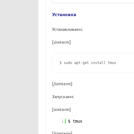
Установка
Устанавливаем:
[simterm]
$ sudo apt-get install tmux
[/simterm]
Запускаем:
[simterm]
1
$ tmux
[/simterm]