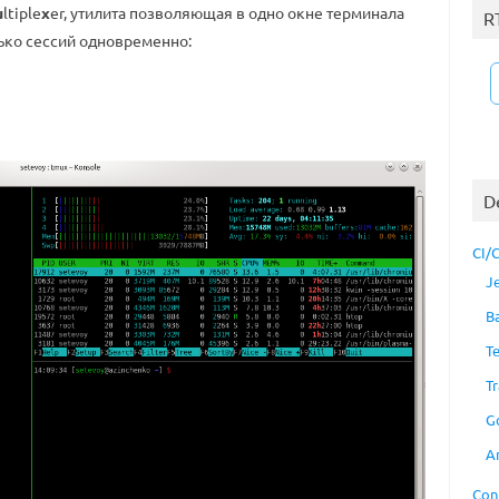
u
ltiple
x
er, утилита позволяющая в одно окне терминала
R
ько сессий одновременно:
D
CI/
J
B
T
Tr
G
A
Con