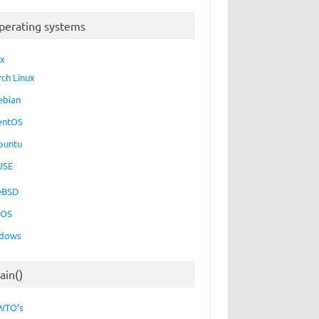
perating systems
ux
rch Linux
ebian
entOS
buntu
USE
eBSD
cOS
dows
ain()
WTO’s