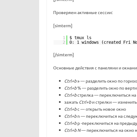
Проверяем активные сессии:
[simterm]
1
$ tmux ls
2
0: 1 windows (created Fri N
[/simterm]
Основные действия с панелями и окнами
Ctrl+b
» — разделить окно по гориз
Ctrl+b
% — разделить окно по верт
Ctrl+b
стрелка — переключиться на
зажать
Ctrl+b
и стрелки — изменить
Ctrl+b
c — открыть новое окно
Ctrl+b
n — переключиться на следу
Ctrl+b
p -переключиться на предыд
Ctrl+b
N
— переключиться на окно 