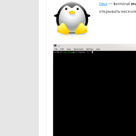
—
t
erminal
m
tmux
открывать нескол