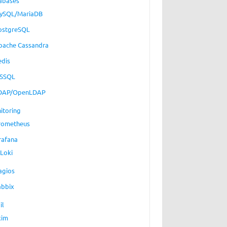
abases
ySQL/MariaDB
ostgreSQL
pache Cassandra
edis
SSQL
DAP/OpenLDAP
itoring
rometheus
rafana
Loki
agios
abbix
il
xim