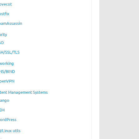
ovecot
ostfix
pamAssassin
rity
SO
SH/SSL/TLS
working
NS/BIND
penVPN
tent Management Systems
jango
EM
ordPress
/Linux utils