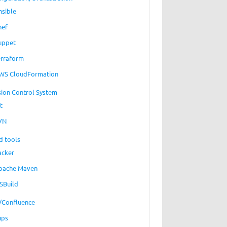
nsible
hef
uppet
erraform
WS CloudFormation
sion Control System
t
VN
d tools
acker
pache Maven
SBuild
a/Confluence
ups