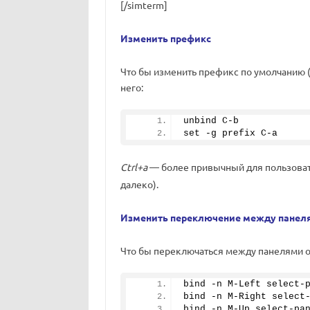
[/simterm]
Изменить префикс
Что бы изменить префикс по умолчанию 
него:
unbind C-b 
set -g prefix C-a
Ctrl+a
— более привычный для пользова
далеко).
Изменить переключение между панел
Что бы переключаться между панелями 
bind -n M-Left select-
bind -n M-Right select
bind -n M-Up select-pa