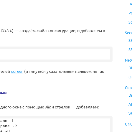
D
P
S
(
Ctrl+b
) — создаём файл конфигурации, и добавляем в
Secu
S
S
Net
D
телей
(и тянуться указательным пальцем не так
screen
O
Con
ями
D
A
одного окна с помощью
Alt
и стрелок — добавляем:
W
pane -L 
GNU
-pane -R 
ne -U 