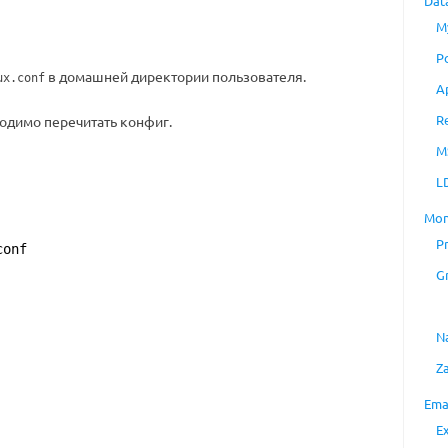
Dat
M
P
в домашней директории пользователя.
ux.conf
A
R
одимо перечитать конфиг.
M
L
Mon
P
conf
G
N
Z
Ema
E