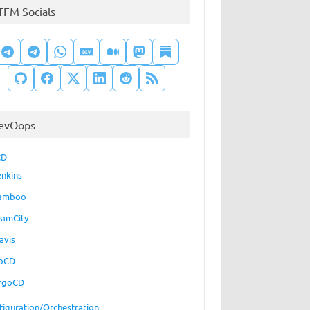
TFM Socials
evOops
CD
enkins
amboo
eamCity
avis
oCD
rgoCD
figuration/Orchestration