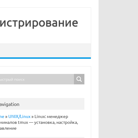
нистрирование
avigation
me
»
UNIX/Linux
»
Linux: менеджер
миналов tmux — установка, настройка,
авление