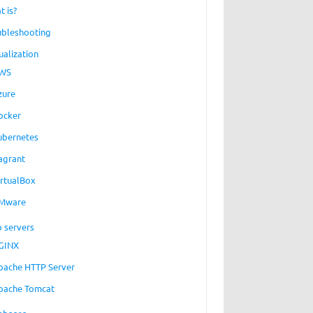
t is?
ubleshooting
ualization
WS
zure
ocker
ubernetes
agrant
irtualBox
Mware
 servers
GINX
pache HTTP Server
pache Tomcat