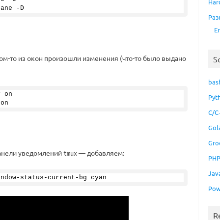
Har
pane -D
Раз
E
ком-то из окон произошли изменения (что-то было выдано
S
bas
y on 
Pyt
 on
C/C
Gol
Gro
панели уведомлений
— добавляем:
tmux
PH
Jav
indow-status-current-bg cyan
Pow
R