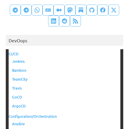
DevOops
CI/CD
Jenkins
Bamboo
TeamCity
Travis
GoCD
ArgoCD
Configuration/Orchestration
Ansible