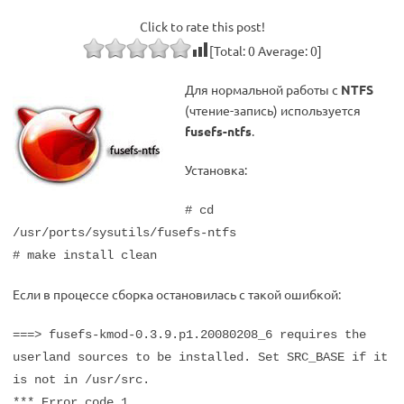
Click to rate this post!
[Total:
0
Average:
0
]
Для нормальной работы с
NTFS
(чтение-запись) используется
fusefs-ntfs
.
Установка:
# cd
/usr/ports/sysutils/fusefs-ntfs
# make install clean
Если в процессе сборка остановилась с такой ошибкой:
===> fusefs-kmod-0.3.9.p1.20080208_6 requires the
userland sources to be installed. Set SRC_BASE if it
is not in /usr/src.
*** Error code 1