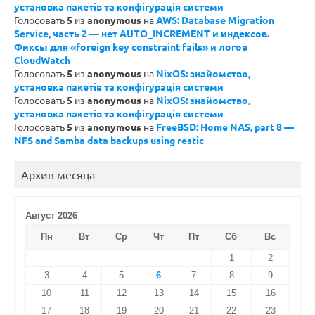
установка пакетів та конфігурація системи
Голосовать
5
из
anonymous
на
AWS: Database Migration
Service, часть 2 — нет AUTO_INCREMENT и индексов.
Фиксы для «foreign key constraint fails» и логов
CloudWatch
Голосовать
5
из
anonymous
на
NixOS: знайомство,
установка пакетів та конфігурація системи
Голосовать
5
из
anonymous
на
NixOS: знайомство,
установка пакетів та конфігурація системи
Голосовать
5
из
anonymous
на
FreeBSD: Home NAS, part 8 —
NFS and Samba data backups using restic
Архив месяца
Август 2026
Пн
Вт
Ср
Чт
Пт
Сб
Вс
1
2
3
4
5
6
7
8
9
10
11
12
13
14
15
16
17
18
19
20
21
22
23