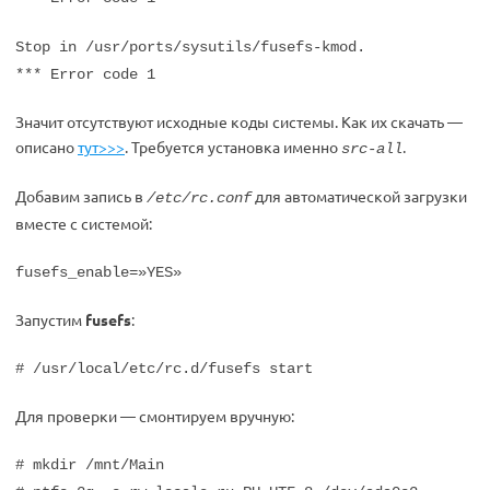
Stop in /usr/ports/sysutils/fusefs-kmod.
*** Error code 1
Значит отсутствуют исходные коды системы. Как их скачать —
описано
тут>>>
. Требуется установка именно
.
src-all
Добавим запись в
для автоматической загрузки
/etc/rc.conf
вместе с системой:
fusefs_enable=»YES»
Запустим
fusefs
:
# /usr/local/etc/rc.d/fusefs start
Для проверки — смонтируем вручную:
# mkdir /mnt/Main