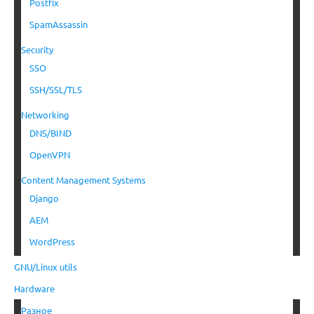
Postfix
SpamAssassin
Security
SSO
SSH/SSL/TLS
Networking
DNS/BIND
OpenVPN
Content Management Systems
Django
AEM
WordPress
GNU/Linux utils
Hardware
Разное