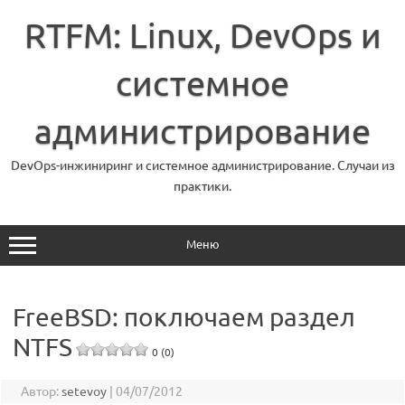
Перейти
к
RTFM: Linux, DevOps и
содержимому
системное
администрирование
DevOps-инжиниринг и системное администрирование. Случаи из
практики.
Меню
FreeBSD: поключаем раздел
NTFS
0 (0)
Автор:
setevoy
|
04/07/2012