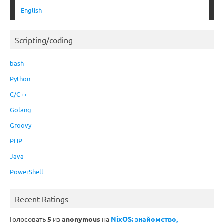
English
Scripting/coding
bash
Python
C/C++
Golang
Groovy
PHP
Java
PowerShell
Recent Ratings
Голосовать
5
из
anonymous
на
NixOS: знайомство,