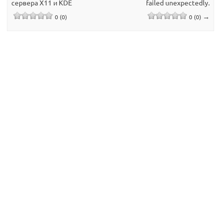
сервера X11 и KDE
failed unexpectedly.
→
0 (0)
0 (0)