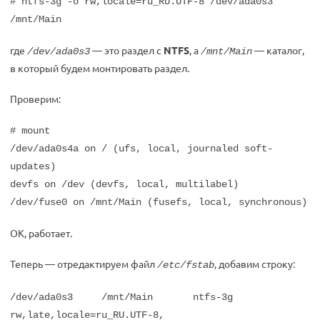
# ntfs-3g -o rw,locale=ru_RU.UTF-8 /dev/ada0s3
/mnt/Main
где
— это раздел с
NTFS
, а
— каталог,
/dev/ada0s3
/mnt/Main
в который будем монтировать раздел.
Проверим:
# mount
/dev/ada0s4a on / (ufs, local, journaled soft-
updates)
devfs on /dev (devfs, local, multilabel)
/dev/fuse0 on /mnt/Main (fusefs, local, synchronous)
ОК, работает.
Теперь — отредактируем файл
, добавим строку:
/etc/fstab
/dev/ada0s3 /mnt/Main ntfs-3g
rw,late,locale=ru_RU.UTF-8,