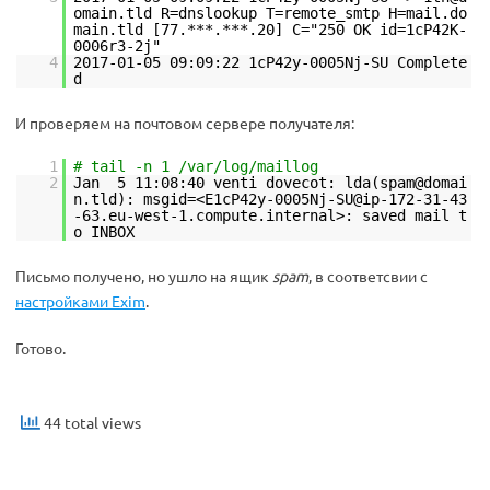
omain.tld R=dnslookup T=remote_smtp H=mail.do
main.tld [77.***.***.20] C="250 OK id=1cP42K-
0006r3-2j"
4
2017-01-05 09:09:22 1cP42y-0005Nj-SU Complete
d
И проверяем на почтовом сервере получателя:
1
# tail -n 1 /var/log/maillog
2
Jan 5 11:08:40 venti dovecot: lda(spam@domai
n.tld): msgid=<E1cP42y-0005Nj-SU@ip-172-31-43
-63.eu-west-1.compute.internal>: saved mail t
o INBOX
Письмо получено, но ушло на ящик
spam
, в соответсвии с
настройками Exim
.
Готово.
44 total views