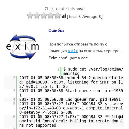
Click to rate this post!
[Total:
0
Average:
0
]
Ошибка
При попытке отправить почту с
помощью
на «свежем» сервере —
mailx
Exim
сообщает в лог:
1
$ sudo cat /var/log/exim4/
mainlog
2
2017-01-05 08:56:38 exim 4.84_2 daemon starte
d: pid=19690, -q30m, listening for SMTP on [1
27.0.0.1]:25 [::1]:25
3
2017-01-05 08:56:38 Start queue run: pid=1969
1
4
2017-01-05 08:56:38 End queue run: pid=19691
5
2017-01-05 08:57:27 1cP3rT-0005BJ-32 <= setev
oy@ip-172-31-43-63.eu-west-1.compute.internal
U=setevoy P=local S=508
6
2017-01-05 08:57:27 1cP3rT-0005BJ-32 ** 1th@d
omain.tld R=nonlocal: Mailing to remote domai
ns not supported