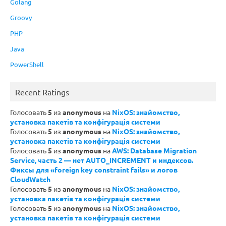
Golang
Groovy
PHP
Java
PowerShell
Recent Ratings
Голосовать
5
из
anonymous
на
NixOS: знайомство,
установка пакетів та конфігурація системи
Голосовать
5
из
anonymous
на
NixOS: знайомство,
установка пакетів та конфігурація системи
Голосовать
5
из
anonymous
на
AWS: Database Migration
Service, часть 2 — нет AUTO_INCREMENT и индексов.
Фиксы для «foreign key constraint fails» и логов
CloudWatch
Голосовать
5
из
anonymous
на
NixOS: знайомство,
установка пакетів та конфігурація системи
Голосовать
5
из
anonymous
на
NixOS: знайомство,
установка пакетів та конфігурація системи