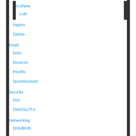
Grafana
Loki
Nagios
Zabbix
Email
Exim
Dovecot
Postfix
SpamAssassin
Security
SSO
SSH/SSL/TLS
Networking
DNS/BIND