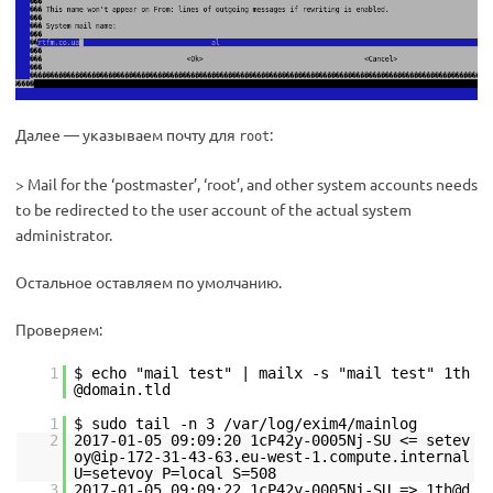
Далее — указываем почту для
:
root
> Mail for the ‘postmaster’, ‘root’, and other system accounts needs
to be redirected to the user account of the actual system
administrator.
Остальное оставляем по умолчанию.
Проверяем:
1
$ echo "mail test" | mailx -s "mail test" 1th
@domain.tld
1
$ sudo tail -n 3 /var/log/exim4/mainlog
2
2017-01-05 09:09:20 1cP42y-0005Nj-SU <= setev
oy@ip-172-31-43-63.eu-west-1.compute.internal
U=setevoy P=local S=508
3
2017-01-05 09:09:22 1cP42y-0005Nj-SU => 1th@d