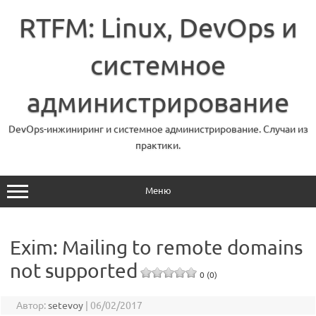
Перейти
к
RTFM: Linux, DevOps и
содержимому
системное
администрирование
DevOps-инжиниринг и системное администрирование. Случаи из
практики.
Меню
Exim: Mailing to remote domains
not supported
0 (0)
Автор:
setevoy
|
06/02/2017