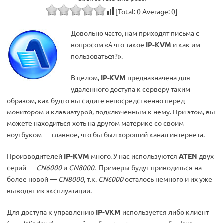
[Total:
0
Average:
0
]
Довольно часто, нам приходят письма с
вопросом «А что такое
IP-KVM
и как им
пользоваться?».
В целом,
IP-KVM
предназначена для
удаленного доступа к серверу таким
образом, как будто вы сидите непосредственно перед
монитором и клавиатурой, подключенным к нему. При этом, вы
можете находиться хоть на другом материке со своим
ноутбуком — главное, что бы был хороший канал интернета.
Производителей
IP-KVM
много. У нас используются
ATEN
двух
серий —
CN6000
и
CN8000
. Примеры будут приводиться на
более новой —
CN8000
, т.к.
CN6000
осталось немного и их уже
выводят из эксплуатации.
Для доступа к управлению
IP-VKM
используется либо клиент