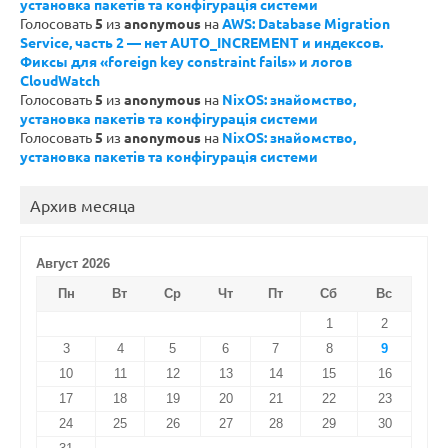
установка пакетів та конфігурація системи
Голосовать
5
из
anonymous
на
AWS: Database Migration
Service, часть 2 — нет AUTO_INCREMENT и индексов.
Фиксы для «foreign key constraint fails» и логов
CloudWatch
Голосовать
5
из
anonymous
на
NixOS: знайомство,
установка пакетів та конфігурація системи
Голосовать
5
из
anonymous
на
NixOS: знайомство,
установка пакетів та конфігурація системи
Архив месяца
Август 2026
Пн
Вт
Ср
Чт
Пт
Сб
Вс
1
2
3
4
5
6
7
8
9
10
11
12
13
14
15
16
17
18
19
20
21
22
23
24
25
26
27
28
29
30