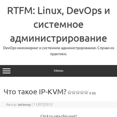
Перейти
к
RTFM: Linux, DevOps и
содержимому
системное
администрирование
DevOps-инжиниринг и системное администрирование. Случаи из
практики.
Меню
Что такое IP-KVM?
0 (0)
Автор:
setevoy
|
11/07/2012
Click to rate this post!