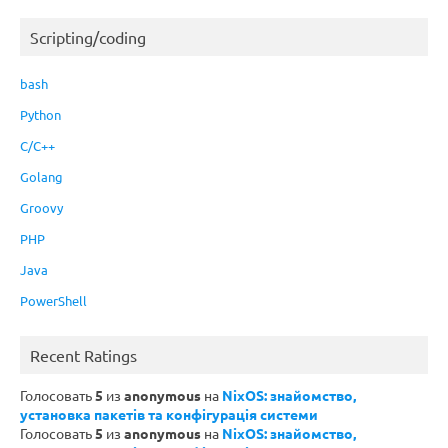
Scripting/coding
bash
Python
C/C++
Golang
Groovy
PHP
Java
PowerShell
Recent Ratings
Голосовать
5
из
anonymous
на
NixOS: знайомство,
установка пакетів та конфігурація системи
Голосовать
5
из
anonymous
на
NixOS: знайомство,