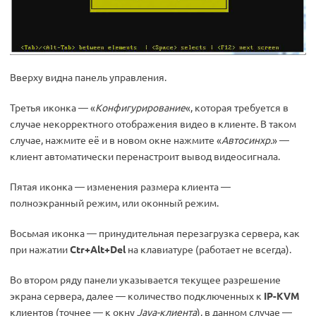
Вверху видна панель управления.
Третья иконка — «
Конфигурирование
«, которая требуется в
случае некорректного отображения видео в клиенте. В таком
случае, нажмите её и в новом окне нажмите «
Автосинхр.
» —
клиент автоматически перенастроит вывод видеосигнала.
Пятая иконка — изменения размера клиента —
полноэкранный режим, или оконный режим.
Восьмая иконка — принудительная перезагрузка сервера, как
при нажатии
Ctr+Alt+Del
на клавиатуре (работает не всегда).
Во втором ряду панели указывается текущее разрешение
экрана сервера, далее — количество подключенных к
IP-KVM
клиентов (точнее — к окну
Java-клиента
), в данном случае —