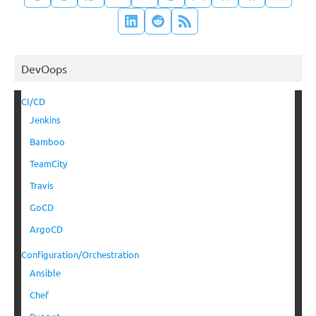
DevOops
CI/CD
Jenkins
Bamboo
TeamCity
Travis
GoCD
ArgoCD
Configuration/Orchestration
Ansible
Chef