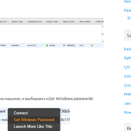
Har
Раз
E
S
bas
Pyt
C/C
Gol
Gro
PH
на машине, и выбираем «
Get Windows password
«:
Jav
Pow
R