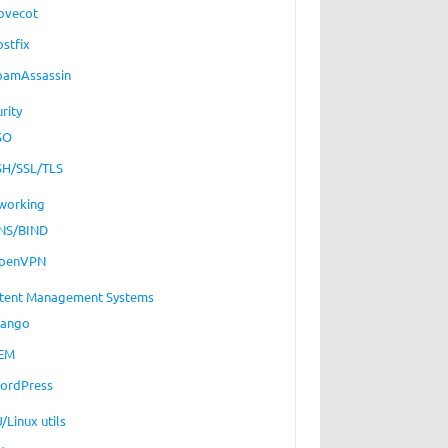
ovecot
ostfix
pamAssassin
rity
SO
SH/SSL/TLS
working
NS/BIND
penVPN
tent Management Systems
jango
EM
ordPress
/Linux utils