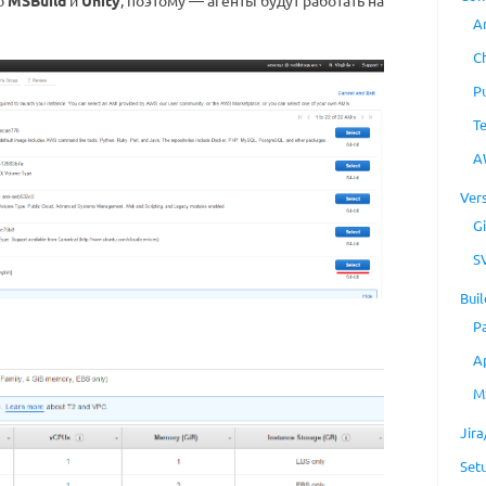
ю
MSBuild
и
Unity
, поэтому — агенты будут работать на
A
C
P
T
A
Ver
Gi
S
Buil
P
A
M
Jir
Set