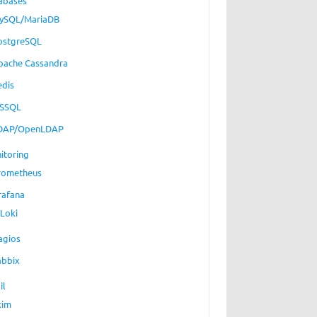
abases
ySQL/MariaDB
ostgreSQL
pache Cassandra
edis
SSQL
DAP/OpenLDAP
itoring
rometheus
rafana
Loki
agios
abbix
il
xim