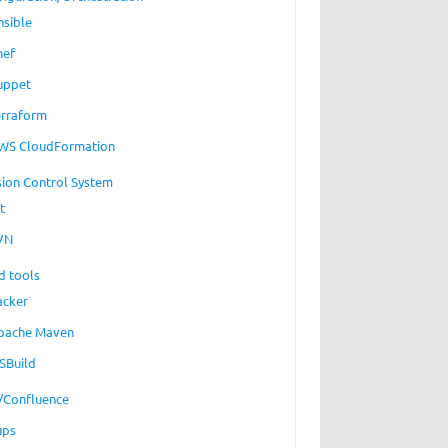
nsible
hef
uppet
erraform
WS CloudFormation
sion Control System
t
VN
d tools
acker
pache Maven
SBuild
a/Confluence
ups