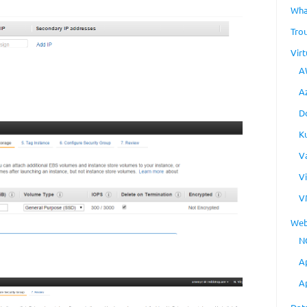
Wha
Tro
Virt
A
A
D
K
V
V
V
Web
N
A
A