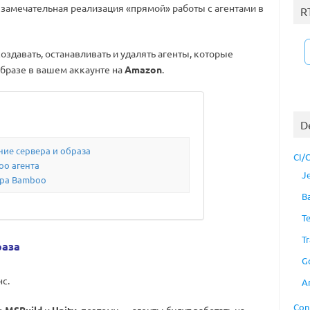
 замечательная реализация «прямой» работы с агентами в
R
оздавать, останавливать и удалять агенты, которые
образе в вашем аккаунте на
Amazon
.
D
ие сервера и образа
CI/
oo агента
J
ера Bamboo
B
T
Tr
раза
G
нс.
A
Con