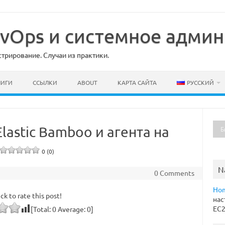
DevOps и системное адми
рирование. Случаи из практики.
НИГИ
ССЫЛКИ
ABOUT
КАРТА САЙТА
РУССКИЙ
lastic Bamboo и агента на
0 (0)
N
0 Comments
Ho
ick to rate this post!
нас
EC
[Total:
0
Average:
0
]