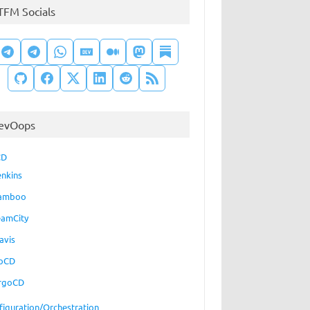
TFM Socials
evOops
CD
enkins
amboo
eamCity
avis
oCD
rgoCD
figuration/Orchestration