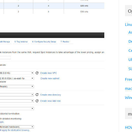
O
Lin
A
D
C
U
S
Fre
ma
Win
m
HO