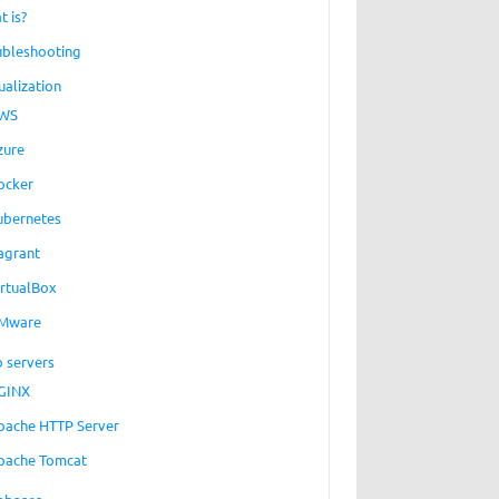
t is?
ubleshooting
ualization
WS
zure
ocker
ubernetes
agrant
irtualBox
Mware
 servers
GINX
pache HTTP Server
pache Tomcat