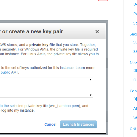
D
P
S
Secu
S
S
Net
D
O
Con
D
A
W
GNU