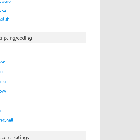
dware
ное
nglish
cripting/coding
h
hon
++
ang
ovy
P
a
erShell
ecent Ratings