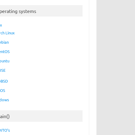
perating systems
ux
rch Linux
ebian
entOS
buntu
USE
eBSD
cOS
dows
ain()
WTO’s