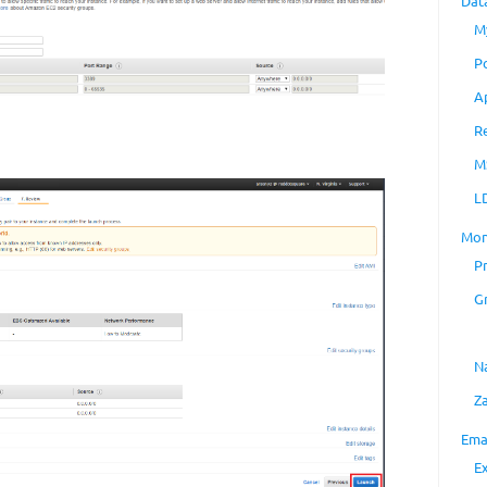
Dat
M
P
A
R
M
L
Mon
P
G
N
Z
Ema
E