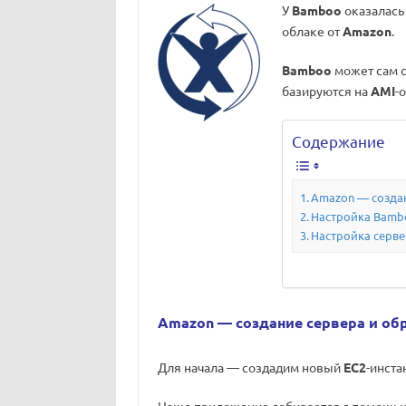
У
Bamboo
оказалась
облаке от
Amazon
.
Bamboo
может сам с
базируются на
AMI
-
Содержание
Amazon — создан
Настройка Bamb
Настройка серв
Amazon — создание сервера и об
Для начала — создадим новый
EC2
-инста