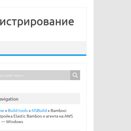
нистрирование
avigation
me
»
Build tools
»
MSBuild
»
Bamboo:
тройка Elastic Bamboo и агента на AWS
2 — Windows