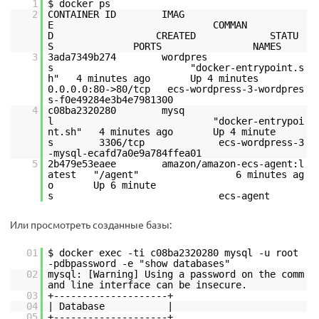
1
$ docker ps
2
CONTAINER ID IMAG
E COMMAN
D CREATED STATU
S PORTS NAMES
3
3ada7349b274 wordpres
s "docker-entrypoint.s
h" 4 minutes ago Up 4 minutes
0.0.0.0:80->80/tcp ecs-wordpress-3-wordpres
s-f0e49284e3b4e7981300
4
c08ba2320280 mysq
l "docker-entrypoi
nt.sh" 4 minutes ago Up 4 minute
s 3306/tcp ecs-wordpress-3
-mysql-ecafd7a0e9a784ffea01
5
2b479e53eaee amazon/amazon-ecs-agent:l
atest "/agent" 6 minutes ag
o Up 6 minute
s ecs-agent
Или просмотреть созданные базы:
01
$ docker exec -ti c08ba2320280 mysql -u root
-pdbpassword -e "show databases"
02
mysql: [Warning] Using a password on the comm
and line interface can be insecure.
03
+--------------------+
04
| Database |
05
+--------------------+