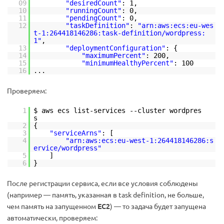
09
"desiredCount"
: 1,
10
"runningCount"
: 0,
11
"pendingCount"
: 0,
12
"taskDefinition"
:
"arn:aws:ecs:eu-wes
t-1:264418146286:task-definition/wordpress:
1"
,
13
"deploymentConfiguration"
: {
14
"maximumPercent"
: 200,
15
"minimumHealthyPercent"
: 100
16
...
Проверяем:
1
$ aws ecs list-services --cluster wordpres
s
2
{
3
"serviceArns"
: [
4
"arn:aws:ecs:eu-west-1:264418146286:s
ervice/wordpress"
5
]
6
}
После регистрации сервиса, если все условия соблюдены
(например — память, указанная в task definition, не больше,
чем память на запущенном
EC2
) — то задача будет запущена
автоматически, проверяем: