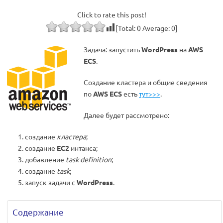
Click to rate this post!
[Total:
0
Average:
0
]
Задача: запустить
WordPress
на
AWS
ECS
.
Создание кластера и общие сведения
по
AWS ECS
есть
тут>>>
.
Далее будет рассмотрено:
создание
кластера
;
создание
EC2
интанса;
добавление
task definition
;
создание
task
;
запуск задачи с
WordPress
.
Содержание