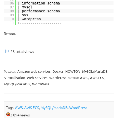
06
| information_schema |
07
| mysql |
08
| performance_schema |
09
| sys |
10
| wordpress |
11
+--------------------+
Готово.
23 total views
Раздел:
Amazon web services
Docker
HOWTO's
MySQL/MariaDB
Virtualization
Web-services
WordPress
Метки:
AWS
,
AWS ECS
,
MySQL/MariaDB
,
WordPress
Tags:
AWS
,
AWS ECS
,
MySQL/MariaDB
,
WordPress
3 094 views