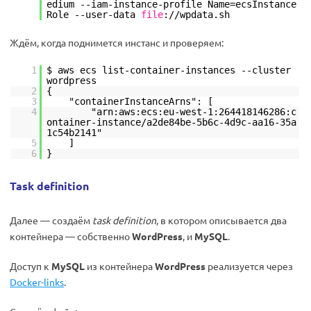
edium --iam-instance-profile Name=ecsInstance
Role --user-data
file
:
//wpdata
.sh
Ждём, когда поднимется инстанс и проверяем:
1
$ aws ecs list-container-instances --cluster
wordpress
2
{
3
"containerInstanceArns": [
4
"arn:aws:ecs:eu-west-1:264418146286:c
ontainer-instance/a2de84be-5b6c-4d9c-aa16-35a
1c54b2141"
5
]
6
}
Task definition
Далее — создаём
task definition
, в котором описывается два
контейнера — собственно
WordPress
, и
MySQL
.
Доступ к
MySQL
из контейнера
WordPress
реализуется через
Docker-links
.