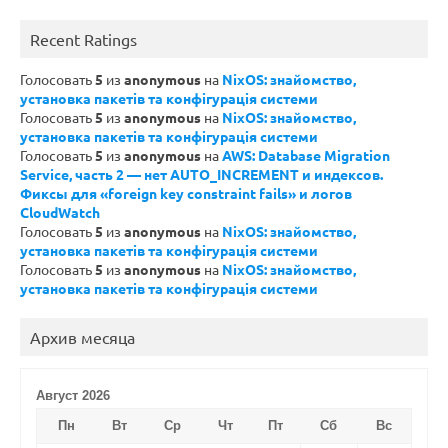
Recent Ratings
Голосовать
5
из
anonymous
на
NixOS: знайомство,
установка пакетів та конфігурація системи
Голосовать
5
из
anonymous
на
NixOS: знайомство,
установка пакетів та конфігурація системи
Голосовать
5
из
anonymous
на
AWS: Database Migration
Service, часть 2 — нет AUTO_INCREMENT и индексов.
Фиксы для «foreign key constraint fails» и логов
CloudWatch
Голосовать
5
из
anonymous
на
NixOS: знайомство,
установка пакетів та конфігурація системи
Голосовать
5
из
anonymous
на
NixOS: знайомство,
установка пакетів та конфігурація системи
Архив месяца
Август 2026
Пн
Вт
Ср
Чт
Пт
Сб
Вс