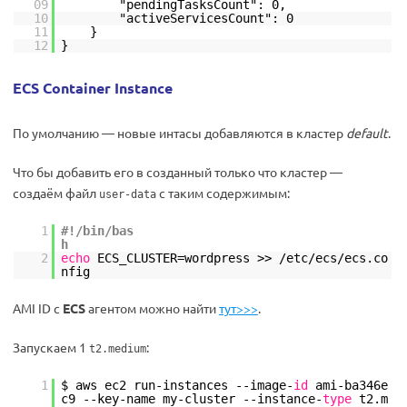
09
"pendingTasksCount": 0,
10
"activeServicesCount": 0
11
}
12
}
ECS Container Instance
По умолчанию — новые интасы добавляются в кластер
default
.
Что бы добавить его в созданный только что кластер —
создаём файл
с таким содержимым:
user-data
1
#!/bin/bas
2
echo
ECS_CLUSTER=wordpress >>
/etc/ecs/ecs
.co
nfig
AMI ID с
ECS
агентом можно найти
тут>>>
.
Запускаем 1
:
t2.medium
1
$ aws ec2 run-instances --image-
id
ami-ba346e
c9 --key-name my-cluster --instance-
type
t2.m