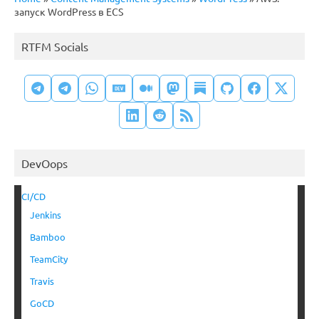
запуск WordPress в ECS
RTFM Socials
DevOops
CI/CD
Jenkins
Bamboo
TeamCity
Travis
GoCD