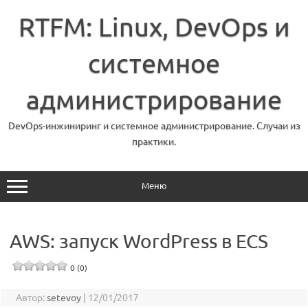
Перейти
к
RTFM: Linux, DevOps и
содержимому
системное
администрирование
DevOps-инжиниринг и системное администрирование. Случаи из
практики.
Меню
AWS: запуск WordPress в ECS
0 (0)
Автор:
setevoy
|
12/01/2017