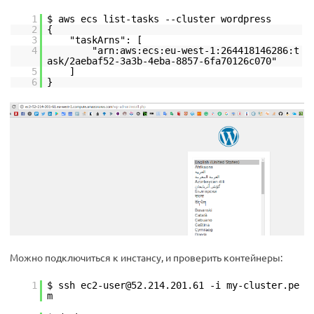
1
$ aws ecs list-tasks --cluster wordpress
2
{
3
"taskArns": [
4
"arn:aws:ecs:eu-west-1:264418146286:t
ask/2aebaf52-3a3b-4eba-8857-6fa70126c070"
5
]
6
}
Можно подключиться к инстансу, и проверить контейнеры:
1
$ ssh ec2-user@52.214.201.61 -i my-cluster.pe
m