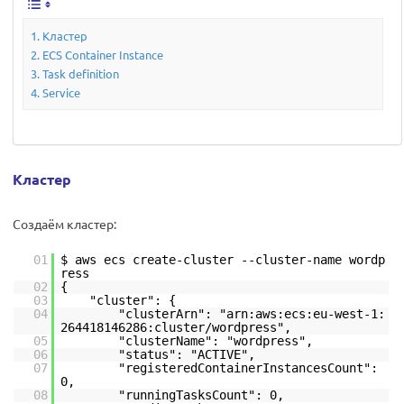
Кластер
ECS Container Instance
Task definition
Service
Кластер
Создаём кластер:
01
$ aws ecs create-cluster --cluster-name wordp
ress
02
{
03
"cluster": {
04
"clusterArn": "arn:aws:ecs:eu-west-1:
264418146286:cluster/wordpress",
05
"clusterName": "wordpress",
06
"status": "ACTIVE",
07
"registeredContainerInstancesCount":
0,
08
"runningTasksCount": 0,