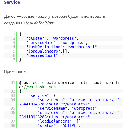
Service
Далее — создаём задачу, которая будет использовать
созданный
task defenition
:
1
{
2
"cluster"
:
"wordpress"
,
3
"serviceName"
:
"wordpress"
,
4
"taskDefinition"
:
"wordpress:1"
,
5
"loadBalancers"
:[],
6
"desiredCount"
: 1
7
}
Применяем:
01
$ aws ecs create-service --cli-input-json fil
e:
//wp-task.json
02
{
03
"service"
: {
04
"serviceArn"
:
"arn:aws:ecs:eu-west-1:
264418146286:service/wordpress"
,
05
"serviceName"
:
"wordpress"
,
06
"clusterArn"
:
"arn:aws:ecs:eu-west-1:
264418146286:cluster/wordpress"
,
07
"loadBalancers"
: [],
08
"status"
:
"ACTIVE"
,