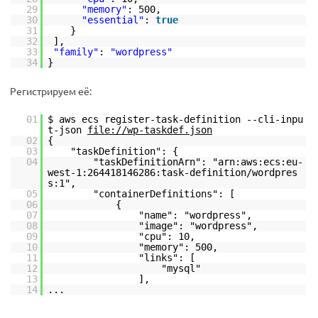
29
"memory"
: 500,
30
"essential"
:
true
31
}
32
],
33
"family"
:
"wordpress"
34
}
Регистрируем её:
01
$ aws ecs register-task-definition --cli-inpu
t-json
file://wp-taskdef.json
02
{
03
"taskDefinition": {
04
"taskDefinitionArn": "arn:aws:ecs:eu-
west-1:264418146286:task-definition/wordpres
s:1",
05
"containerDefinitions": [
06
{
07
"name": "wordpress",
08
"image": "wordpress",
09
"cpu": 10,
10
"memory": 500,
11
"links": [
12
"mysql"
13
],
14
...