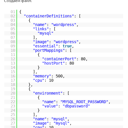
Создаём файл:
01
{
02
"containerDefinitions"
: [
03
{
04
"name"
:
"wordpress"
,
05
"links"
: [
06
"mysql"
07
],
08
"image"
:
"wordpress"
,
09
"essential"
:
true
,
10
"portMappings"
: [
11
{
12
"containerPort"
: 80,
13
"hostPort"
: 80
14
}
15
],
16
"memory"
: 500,
17
"cpu"
: 10
18
},
19
{
20
"environment"
: [
21
{
22
"name"
:
"MYSQL_ROOT_PASSWORD"
,
23
"value"
:
"dbpassword"
24
}
25
],
26
"name"
:
"mysql"
,
27
"image"
:
"mysql"
,
28
"cpu"
: 10,