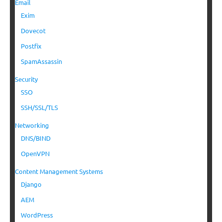
Email
Exim
Dovecot
Postfix
SpamAssassin
Security
SSO
SSH/SSL/TLS
Networking
DNS/BIND
OpenVPN
Content Management Systems
Django
AEM
WordPress