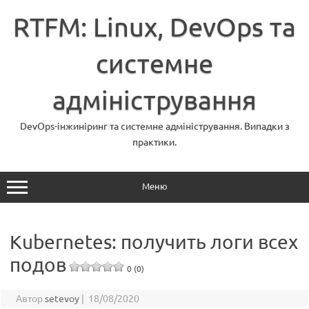
Перейти
до
RTFM: Linux, DevOps та
вмісту
системне
адміністрування
DevOps-інжиніринг та системне адміністрування. Випадки з
практики.
Меню
Kubernetes: получить логи всех
подов
0 (0)
Автор
setevoy
|
18/08/2020