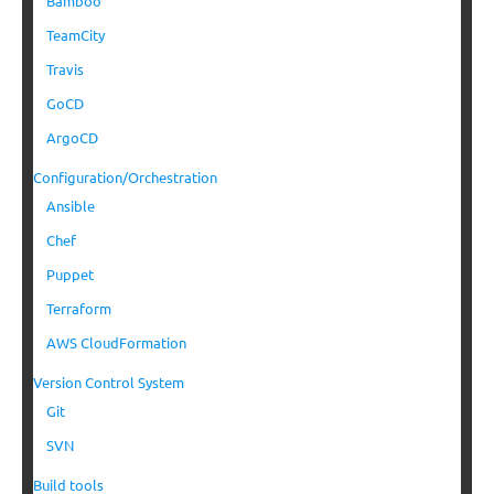
Bamboo
TeamCity
Travis
GoCD
ArgoCD
Configuration/Orchestration
Ansible
Chef
Puppet
Terraform
AWS CloudFormation
Version Control System
Git
SVN
Build tools