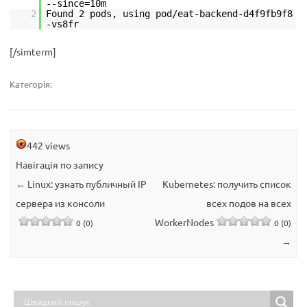
--since=10m
2
Found 2 pods, using pod/eat-backend-d4f9fb9f8
-vs8fr
[/simterm]
Категорія:
442 views
Навігація по запису
←
Linux: узнать публичный IP
Kubernetes: получить список
сервера из консоли
всех подов на всех
WorkerNodes
0 (0)
0 (0)
→