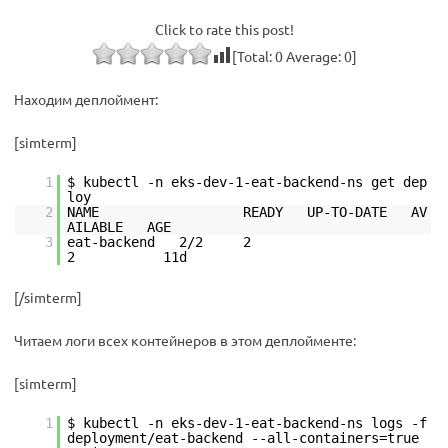
Click to rate this post!
[Total:
0
Average:
0
]
Находим деплоймент:
[simterm]
1
$ kubectl -n eks-dev-1-eat-backend-ns get dep
loy
2
NAME READY UP-TO-DATE AV
AILABLE AGE
3
eat-backend 2/2 2
2 11d
[/simterm]
Читаем логи всех контейнеров в этом деплойменте:
[simterm]
1
$ kubectl -n eks-dev-1-eat-backend-ns logs -f
deployment/eat-backend --all-containers=true