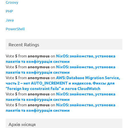
Groovy
PHP
Java
PowerShell
Recent Ratings
Vote
5
from
anonymous
on
NixOS: знайомство, установка
пакетів та конфігурація системи
Vote
5
from
anonymous
on
NixOS: знайомство, установка
пакетів та конфігурація системи
Vote
5
from
anonymous
on
AWS: Database Migration Service,
часть 2 – нет AUTO_INCREMENT и индексов. Фиксы для
“foreign key constraint fails” и логов CloudWatch
Vote
5
from
anonymous
on
NixOS: знайомство, установка
пакетів та конфігурація системи
Vote
5
from
anonymous
on
NixOS: знайомство, установка
пакетів та конфігурація системи
Архів місяця