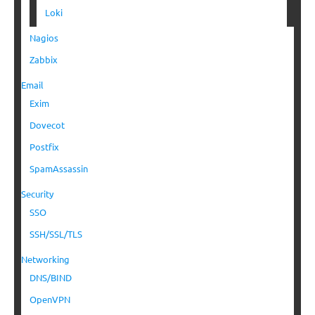
Loki
Nagios
Zabbix
Email
Exim
Dovecot
Postfix
SpamAssassin
Security
SSO
SSH/SSL/TLS
Networking
DNS/BIND
OpenVPN