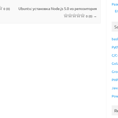
Раз
Ubuntu: установка Node.js 5.0 из репозитория
0 (0)
E
→
0 (0)
S
bas
Pyt
C/C
Gol
Gro
PH
Jav
Pow
R