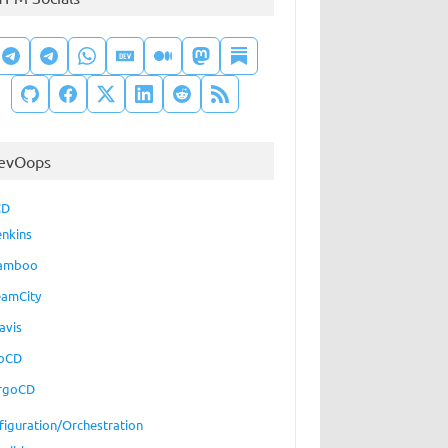
evOops
CD
enkins
amboo
eamCity
avis
oCD
rgoCD
figuration/Orchestration