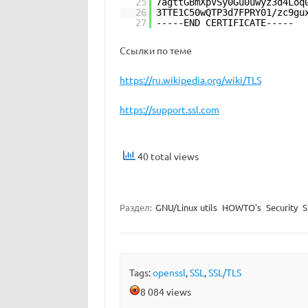
25
7agttGBmXpVSy0Gu0uwyz3d4Loq
26
3TTE1C50wQTP3d7FPRY01/zc9gu
27
-----END CERTIFICATE-----
Ссылки по теме
https://ru.wikipedia.org/wiki/TLS
https://support.ssl.com
40 total views
Раздел:
GNU/Linux utils
HOWTO's
Security
S
Tags:
openssl
,
SSL
,
SSL/TLS
8 084 views