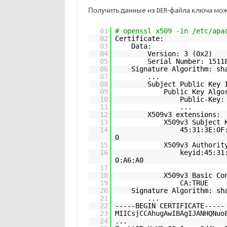
Получить данные из
-файла ключа мож
DER
01
# openssl x509 -in /etc/apa
02
Certificate:
03
Data:
04
Version: 3 (0x2)
05
Serial Number: 1511
06
Signature Algorithm: sh
07
...
08
Subject Public Key 
09
Public Key Algo
10
Public-Key:
11
...
12
X509v3 extensions:
13
X509v3 Subject 
14
45:31:3E:0F
0
15
X509v3 Authorit
16
keyid:45:31
0:A6:A0
17
18
X509v3 Basic Co
19
CA:TRUE
20
Signature Algorithm: sh
21
...
22
-----BEGIN CERTIFICATE-----
23
MIICsjCCAhugAwIBAgIJANHQNuo
24
...