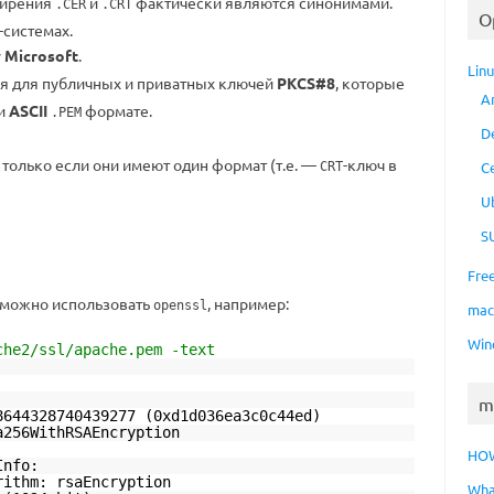
ширения
и
фактически являются синонимами.
.CER
.CRT
O
-системах.
у
Microsoft
.
Lin
я для публичных и приватных ключей
PKCS#8
, которые
A
и
ASCII
формате.
.PEM
D
олько если они имеют один формат (т.е. —
-ключ в
C
CRT
U
S
Fre
 можно использовать
, например:
openssl
ma
Win
che2/ssl/apache.pem -text
m
8644328740439277 (0xd1d036ea3c0c44ed)
a256WithRSAEncryption
HO
Info:
rithm: rsaEncryption
Wha