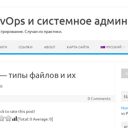
DevOps и системное адми
рирование. Случаи из практики.
НИГИ
ССЫЛКИ
ABOUT
КАРТА САЙТА
РУССКИЙ
 — типы файлов и их
0)
N
0 Comments
Ho
ick to rate this post!
vs 
[Total:
0
Average:
0
]
R