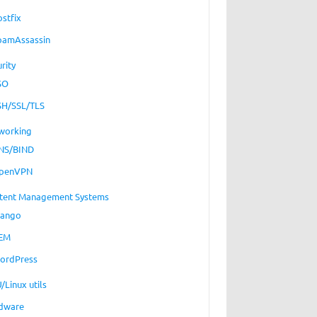
ostfix
pamAssassin
rity
SO
SH/SSL/TLS
working
NS/BIND
penVPN
tent Management Systems
jango
EM
ordPress
/Linux utils
dware