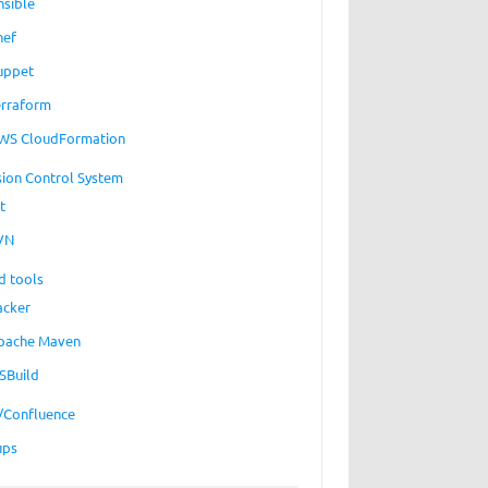
nsible
hef
uppet
erraform
WS CloudFormation
sion Control System
t
VN
d tools
acker
pache Maven
SBuild
a/Confluence
ups