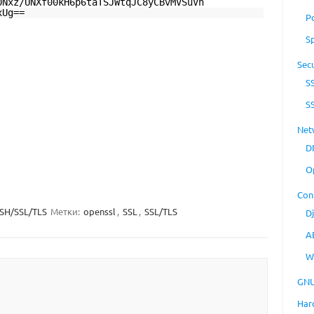
0Nxz/UNXf00kH6p6taTSJWtqJC8yCBvMVSuVn
xUg==
P
S
Secu
S
S
Net
D
O
Con
SH/SSL/TLS
Метки:
openssl
,
SSL
,
SSL/TLS
D
A
W
GNU
Har