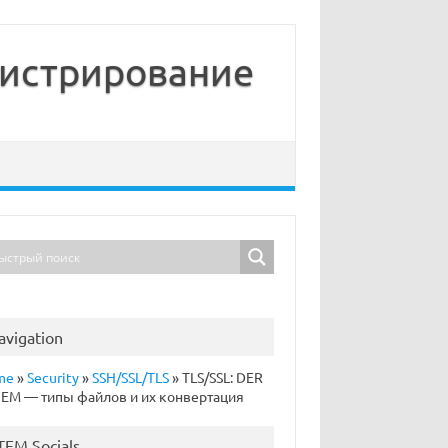
нистрирование
avigation
me
»
Security
»
SSH/SSL/TLS
»
TLS/SSL: DER
PEM — типы файлов и их конвертация
TFM Socials