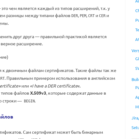
A
это чем является каждый из типов расширений, т.к. у
C
ием разницы между типами файлов
,
,
и
и
DER
PEM
CRT
CER
P
емы.
T
менить друг друга — правильной практикой является
A
у верное расширение.
Ver
ние)
Gi
S
 к двоичным файлам сертификатов. Такие файлы так же
. Правильным примером использования в английском
CRT
Buil
ertificate»
или
«I have a DER certificate
«.
P
 типов файлов
X.509v3
, которые содержат данные в
A
со строки
.
—– BEGIN
M
айлов
Jir
Set
тификатов. Сам сертификат может быть бинарным