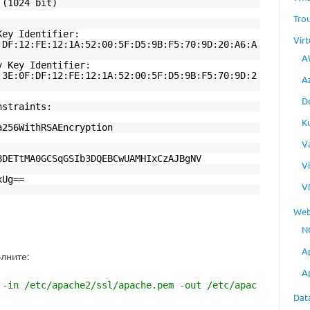
 (1024 bit)
Tro
Key Identifier:
Virt
:DF:12:FE:12:1A:52:00:5F:D5:9B:F5:70:9D:20:A6:A
A
y Key Identifier:
:3E:0F:DF:12:FE:12:1A:52:00:5F:D5:9B:F5:70:9D:2
A
D
nstraints:
K
a256WithRSAEncryption
V
8DETtMA0GCSqGSIb3DQEBCwUAMHIxCzAJBgNV
V
xUg==
V
Web
N
A
лните:
A
 -in /etc/apache2/ssl/apache.pem -out /etc/apac
Dat