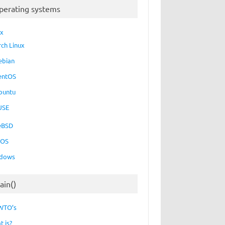
perating systems
ux
rch Linux
ebian
entOS
buntu
USE
eBSD
cOS
dows
ain()
WTO’s
t is?