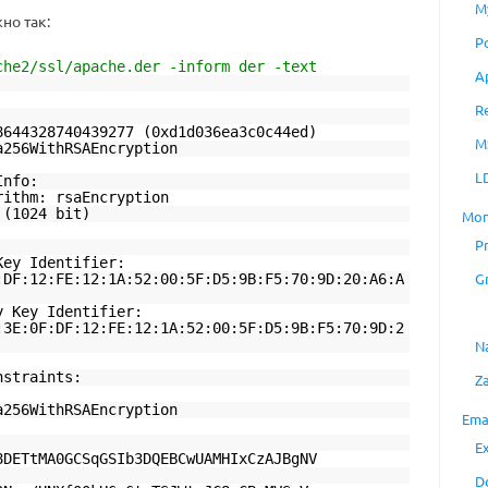
M
но так:
P
che2/ssl/apache.der -inform der -text
A
R
8644328740439277 (0xd1d036ea3c0c44ed)
M
a256WithRSAEncryption
L
Info:
rithm: rsaEncryption
 (1024 bit)
Mon
P
Key Identifier:
G
:DF:12:FE:12:1A:52:00:5F:D5:9B:F5:70:9D:20:A6:A
y Key Identifier:
:3E:0F:DF:12:FE:12:1A:52:00:5F:D5:9B:F5:70:9D:2
N
nstraints:
Z
a256WithRSAEncryption
Ema
E
8DETtMA0GCSqGSIb3DQEBCwUAMHIxCzAJBgNV
D