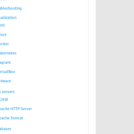
ubleshooting
ualization
WS
zure
ocker
ubernetes
agrant
irtualBox
Mware
 servers
GINX
pache HTTP Server
pache Tomcat
abases