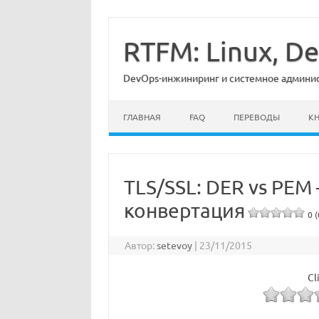
Перейти
к
содержимому
RTFM: Linux, 
DevOps-инжиниринг и системное админист
ГЛАВНАЯ
FAQ
ПЕРЕВОДЫ
К
TLS/SSL: DER vs PEM
конвертация
0 (
Автор:
setevoy
|
23/11/2015
Cl