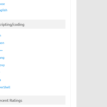
ное
nglish
cripting/coding
h
hon
++
ang
ovy
P
a
erShell
ecent Ratings