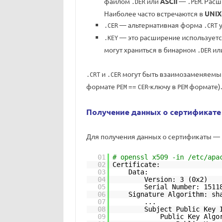
файлом
или
ASCII
—
. Рас
.DER
.PEM
Наиболее часто встречаются в
UNIX
— альтернативная форма
.CER
.CRT
— это расширение используетс
.KEY
могут храниться в бинарном
ил
.DER
и
могут быть взаимозаменяемы т
.CRT
.CER
формате
==
-ключу в
формате).
PEM
CER
PEM
Получение данных о сертификате
Для получения данных о сертификаты —
01
# openssl x509 -in /etc/apa
02
Certificate:
03
Data:
04
Version: 3 (0x2)
05
Serial Number: 1511
06
Signature Algorithm: sh
07
...
08
Subject Public Key 
09
Public Key Algo