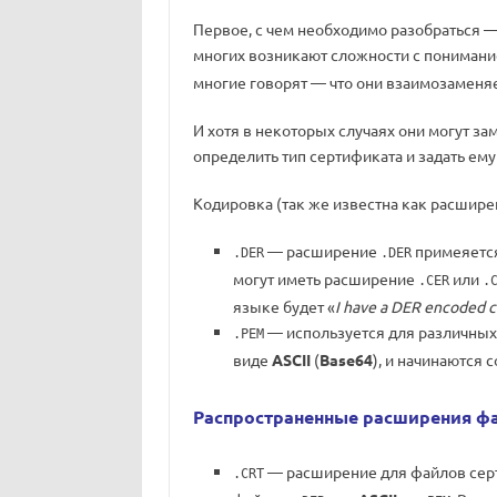
Первое, с чем необходимо разобраться — 
многих возникают сложности с пониман
многие говорят — что они взаимозаменя
И хотя в некоторых случаях они могут за
определить тип сертификата и задать ем
Кодировка (так же известна как расшире
— расширение
примеяется
.DER
.DER
могут иметь расширение
или
.CER
.
языке будет «
I have a DER encoded c
— используется для различных
.PEM
виде
ASCII
(
Base64
), и начинаются 
Распространенные расширения ф
— расширение для файлов сер
.CRT