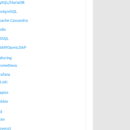
ySQL/MariaDB
ostgreSQL
pache Cassandra
edis
SSQL
DAP/OpenLDAP
itoring
rometheus
rafana
Loki
agios
abbix
il
xim
ovecot