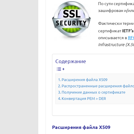
По сути сертифик
зашифрован и/или
Фактически терм
сертификат
IETF’
описывается в
RF
Infrastructure (X.5
Содержание
Расширения файла X509
Распространенные расширения файл
Получение данных о сертификате
Конвертация PEM > DER
Расширения файла X509