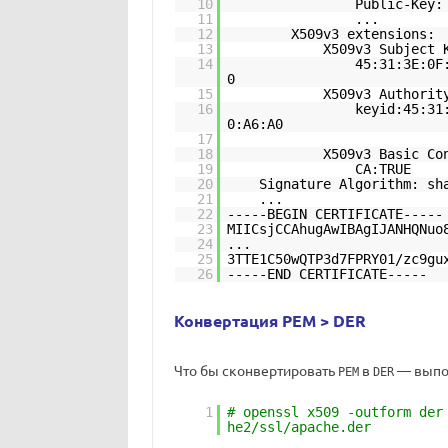
10
Public-Key:
11
...
12
X509v3 extensions:
13
X509v3 Subject 
14
45:31:3E:0F
0
15
X509v3 Authorit
16
keyid:45:31
0:A6:A0
17
18
X509v3 Basic Co
19
CA:TRUE
20
Signature Algorithm: sh
21
...
22
-----BEGIN CERTIFICATE-----
23
MIICsjCCAhugAwIBAgIJANHQNuo
24
...
25
3TTE1C50wQTP3d7FPRY01/zc9gu
26
-----END CERTIFICATE-----
Конвертация PEM > DER
Что бы сконвертировать
в
— выпо
PEM
DER
1
# openssl x509 -outform der
he2/ssl/apache.der