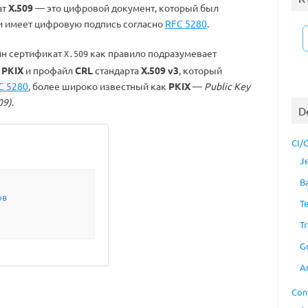
ат
X.509
— это цифровой документ, который был
 имеет цифровую подпись согласно
RFC 5280
.
ин сертификат
как правило подразумевает
X.509
s PKIX
и профайл
CRL
стандарта
X.509 v3
, который
C 5280
, более широко известный как
PKIX
—
Public Key
09)
.
D
CI/
J
B
ов
T
Tr
G
A
Con