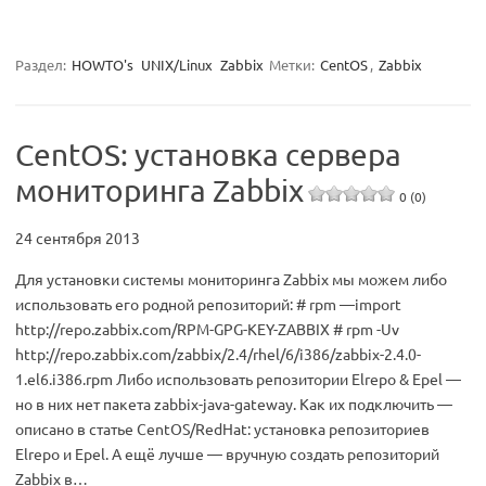
Раздел:
HOWTO's
UNIX/Linux
Zabbix
Метки:
CentOS
,
Zabbix
CentOS: установка сервера
мониторинга Zabbix
0 (0)
24 сентября 2013
Для установки системы мониторинга Zabbix мы можем либо
использовать его родной репозиторий: # rpm —import
http://repo.zabbix.com/RPM-GPG-KEY-ZABBIX # rpm -Uv
http://repo.zabbix.com/zabbix/2.4/rhel/6/i386/zabbix-2.4.0-
1.el6.i386.rpm Либо использовать репозитории Elrepo & Epel —
но в них нет пакета zabbix-java-gateway. Как их подключить —
описано в статье CentOS/RedHat: установка репозиториев
Elrepo и Epel. А ещё лучше — вручную создать репозиторий
Zabbix в…