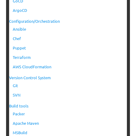
GoCD
ArgoCD
Configuration/Orchestration
Ansible
Chef
Puppet
Terraform
AWS CloudFormation
Version Control System
Git
SVN
Build tools
Packer
Apache Maven
MSBuild