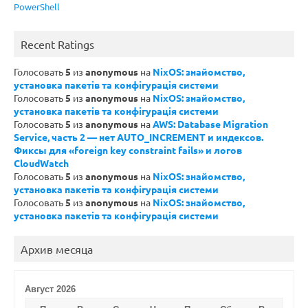
PowerShell
Recent Ratings
Голосовать
5
из
anonymous
на
NixOS: знайомство,
установка пакетів та конфігурація системи
Голосовать
5
из
anonymous
на
NixOS: знайомство,
установка пакетів та конфігурація системи
Голосовать
5
из
anonymous
на
AWS: Database Migration
Service, часть 2 — нет AUTO_INCREMENT и индексов.
Фиксы для «foreign key constraint fails» и логов
CloudWatch
Голосовать
5
из
anonymous
на
NixOS: знайомство,
установка пакетів та конфігурація системи
Голосовать
5
из
anonymous
на
NixOS: знайомство,
установка пакетів та конфігурація системи
Архив месяца
Август 2026