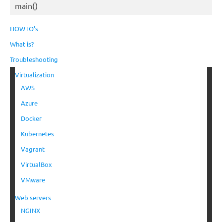
main()
HOWTO’s
What is?
Troubleshooting
Virtualization
AWS
Azure
Docker
Kubernetes
Vagrant
VirtualBox
VMware
Web servers
NGINX