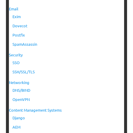
Email
Exim
Dovecot
Postfix
SpamAssassin
Security
SSO
SSH/SSL/TLS
Networking
DNS/BIND
OpenVPN
Content Management Systems
Django
AEM