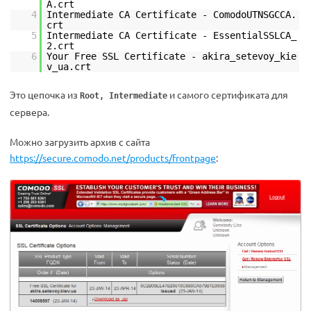
A.crt
4
Intermediate CA Certificate - ComodoUTNSGCCA.
crt
5
Intermediate CA Certificate - EssentialSSLCA_
2.crt
6
Your Free SSL Certificate - akira_setevoy_kie
v_ua.crt
Это цепочка из
и самого сертификата для
Root, Intermediate
сервера.
Можно загрузить архив с сайта
https://secure.comodo.net/products/frontpage
: