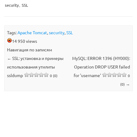
security
,
SSL
Tags:
Apache Tomcat
,
security
,
SSL
14 950 views
Навигация по записям
←
SSL: установка и примеры
MySQL: ERROR 1396 (HY000):
использования утилиты
Operation DROP USER failed
ssldump
for 'username'
0 (0)
0
→
(0)