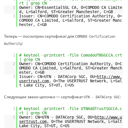
rt | grep CN
2
Owner: CN=EssentialSSL CA, O=COMODO CA Limite
d, L=Salford, ST=Greater Manchester, C=GB
3
Issuer: CN=COMODO Certification Authority, O=
COMODO CA Limited, L=Salford, ST=Greater Manc
hester, C=GB
Теперь — посмотрим сертификат для
COMODO Certification
:
Authority
1
# keytool -printcert -file ComodoUTNSGCCA.crt
| grep CN
2
Owner: CN=COMODO Certification Authority, O=C
OMODO CA Limited, L=Salford, ST=Greater Manch
ester, C=GB
3
Issuer: CN=UTN - DATACorp SGC, OU=
http://www.
usertrust.com
, O=The USERTRUST Network, L=Sal
t Lake City, ST=UT, C=US
Следующее звено цепочки — сертификат
:
UTN - DATACorp SGC
1
# keytool -printcert -file UTNAddTrustSGCCA.c
rt | grep CN
2
Owner: CN=UTN - DATACorp SGC, OU=
http://www.u
sertrust.com
, O=The USERTRUST Network, L=Salt
Lake City, ST=UT, C=US