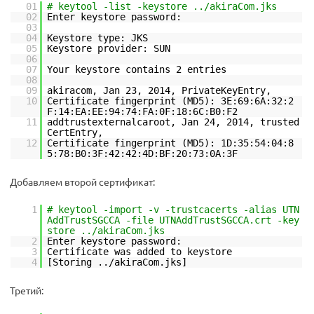
01
# keytool -list -keystore ../akiraCom.jks
02
Enter keystore password:
03
04
Keystore type: JKS
05
Keystore provider: SUN
06
07
Your keystore contains 2 entries
08
09
akiracom, Jan 23, 2014, PrivateKeyEntry,
10
Certificate fingerprint (MD5): 3E:69:6A:32:2
F:14:EA:EE:94:74:FA:0F:18:6C:B0:F2
11
addtrustexternalcaroot, Jan 24, 2014, trusted
CertEntry,
12
Certificate fingerprint (MD5): 1D:35:54:04:8
5:78:B0:3F:42:42:4D:BF:20:73:0A:3F
Добавляем второй сертификат:
1
# keytool -import -v -trustcacerts -alias UTN
AddTrustSGCCA -file UTNAddTrustSGCCA.crt -key
store ../akiraCom.jks
2
Enter keystore password:
3
Certificate was added to keystore
4
[Storing ../akiraCom.jks]
Третий: