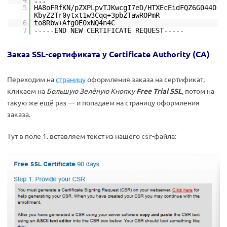
4
...
5
HA8oFRfKN/pZXPLpvTJKwcgI7eD/HTXEcEidFQZ6G044O
KbyZ2Tr0ytxt1w3Cqq+3pbZTawROPmR
6
to8Rbw+AfgOE0xNQ4n4C
7
-----END NEW CERTIFICATE REQUEST-----
Заказ SSL-сертификата у Certificate Authority (CA)
Переходим на
страницу
оформления заказа на сертификат,
кликаем на
Большую Зелёную Кнопку
Free Trial SSL
, потом на
такую же ещё раз — и попадаем на страницу оформления
заказа.
Тут в поле 1. вставляем текст из нашего
-файла:
csr