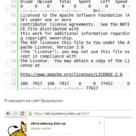
03
Dload Upload Total Spent Left Speed
04
0 0 0 0 0 0 0 0 -
-:--:-- --:--:-- --:--:-- 0<!--
05
Licensed to the Apache Software Foundation (A
SF) under one or more
06
contributor license agreements. See the NOTI
CE file distributed with
07
this work for additional information regardin
g copyright ownership.
08
The ASF licenses this file to You under the A
pache License, Version 2.0
09
(the "License"); you may not use this file ex
cept in compliance with
10
the License. You may obtain a copy of the Li
cense at
11
12
http://www.apache.org/licenses/LICENSE-2.0
13
14
100 7917 100 7917 0 0 77452 0
--:--:-- --:--:-- --:--:-- 77617
И заходим на сайт браузером: