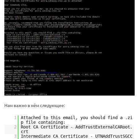
Нам важно в нём следующее:
1
Attached to this email, you should find a .zi
p file containing:
2
Root CA Certificate - AddTrustExternalCARoot.
crt
3
Intermediate CA Certificate - UTNAddTrustSGCC