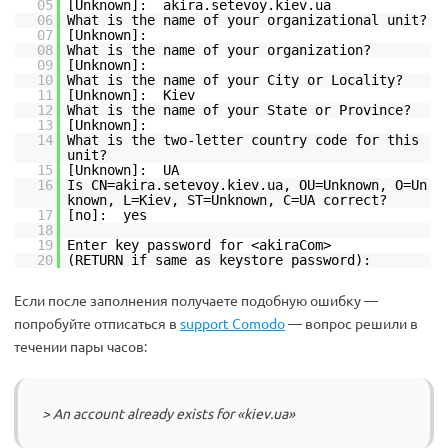
05
[Unknown]: akira.setevoy.kiev.ua
06
What is the name of your organizational unit?
07
[Unknown]:
08
What is the name of your organization?
09
[Unknown]:
10
What is the name of your City or Locality?
11
[Unknown]: Kiev
12
What is the name of your State or Province?
13
[Unknown]:
14
What is the two-letter country code for this
unit?
15
[Unknown]: UA
16
Is CN=akira.setevoy.kiev.ua, OU=Unknown, O=Un
known, L=Kiev, ST=Unknown, C=UA correct?
17
[no]: yes
18
19
Enter key password for <akiraCom>
20
(RETURN if same as keystore password):
Если после заполнения получаете подобную ошибку —
попробуйте отписаться в
support Comodo
— вопрос решили в
течении пары часов:
> An account already exists for «kiev.ua»