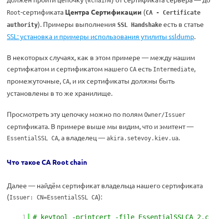
chain
-сертификата
Центра Сертификации
(
Root
CA - Certificate
). Примеры выполнения
есть в статье
authority
SSL Handshake
SSL: установка и примеры использования утилиты ssldump
.
В некоторых случаях, как в этом примере — между нашим
сертифкатом и сертификатом нашего
есть
,
CA
Intermediate
промежуточные,
, и их сертификаты должны быть
CA
установлены в то же хранилище.
Просмотреть эту цепочку можно по полям
Owner/Issuer
сертификата. В примере выше мы видим, что и эмитент —
, а владелец —
.
EssentialSSL CA
akira.setevoy.kiev.ua
Что такое CA Root chain
Далее — найдём сертификат владельца нашего сертификата
(
):
Issuer: CN=EssentialSSL CA
1
# keytool -printcert -file EssentialSSLCA_2.c