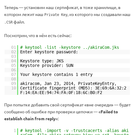
Теперь — установим наш сертификат, в тоже хранилище, в
котором лежит наш
, из которого мы создавали наш
Private Key
файл.
.CSR
Посмотрим, что в нём есть сейчас:
01
# keytool -list -keystore ../akiraCom.jks
02
Enter keystore password:
03
04
Keystore type: JKS
05
Keystore provider: SUN
06
07
Your keystore contains 1 entry
08
09
akiracom, Jan 23, 2014, PrivateKeyEntry,
10
Certificate fingerprint (MD5): 3E:69:6A:32:2
F:14:EA:EE:94:74:FA:0F:18:6C:B0:F2
При попытке добавить свой сертификат «вне очереди» — будет
сообщено об ошибке при проверки цепочки — «
Failed to
establish chain from reply
«:
1
# keytool -import -v -trustcacerts -alias aki
raCom -file akira_setevoy_kiev_ua.crt -keysto