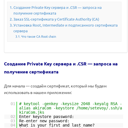
Создание Private Key сервера и .CSR — запроса на
получение сертификата
Заказ SSL-сертификата у Certificate Authority (CA)
Установка Root, Intermediate и подписанного сертификата
сервера
Что такое CA Root chain
Создание Private Key сервера и .CSR — запроса на
получение сертификата
Для начала — создаём сертификат, который мы будем
использовать в нашем приложении:
01
# keytool -genkey -keysize 2048 -keyalg RSA -
alias akiraCom -keystore /home/setevoy/.ssh/a
kiraCom.jks
02
Enter keystore password:
03
Re-enter new password:
04
What is your first and last name?