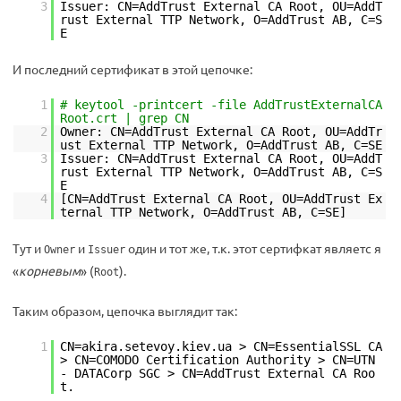
3
Issuer: CN=AddTrust External CA Root, OU=AddT
rust External TTP Network, O=AddTrust AB, C=S
E
И последний сертификат в этой цепочке:
1
# keytool -printcert -file AddTrustExternalCA
Root.crt | grep CN
2
Owner: CN=AddTrust External CA Root, OU=AddTr
ust External TTP Network, O=AddTrust AB, C=SE
3
Issuer: CN=AddTrust External CA Root, OU=AddT
rust External TTP Network, O=AddTrust AB, C=S
E
4
[CN=AddTrust External CA Root, OU=AddTrust Ex
ternal TTP Network, O=AddTrust AB, C=SE]
Тут и
и
один и тот же, т.к. этот сертифкат являетс я
Owner
Issuer
«
корневым
» (
).
Root
Таким образом, цепочка выглядит так:
1
CN=akira.setevoy.kiev.ua > CN=EssentialSSL CA
> CN=COMODO Certification Authority > CN=UTN
- DATACorp SGC > CN=AddTrust External CA Roo
t.