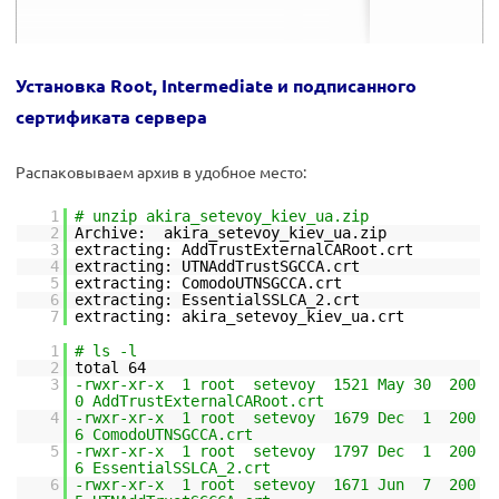
Установка Root, Intermediate и подписанного
сертификата сервера
Распаковываем архив в удобное место:
1
# unzip akira_setevoy_kiev_ua.zip
2
Archive: akira_setevoy_kiev_ua.zip
3
extracting: AddTrustExternalCARoot.crt
4
extracting: UTNAddTrustSGCCA.crt
5
extracting: ComodoUTNSGCCA.crt
6
extracting: EssentialSSLCA_2.crt
7
extracting: akira_setevoy_kiev_ua.crt
1
# ls -l
2
total 64
3
-rwxr-xr-x 1 root setevoy 1521 May 30 200
0 AddTrustExternalCARoot.crt
4
-rwxr-xr-x 1 root setevoy 1679 Dec 1 200
6 ComodoUTNSGCCA.crt
5
-rwxr-xr-x 1 root setevoy 1797 Dec 1 200
6 EssentialSSLCA_2.crt
6
-rwxr-xr-x 1 root setevoy 1671 Jun 7 200