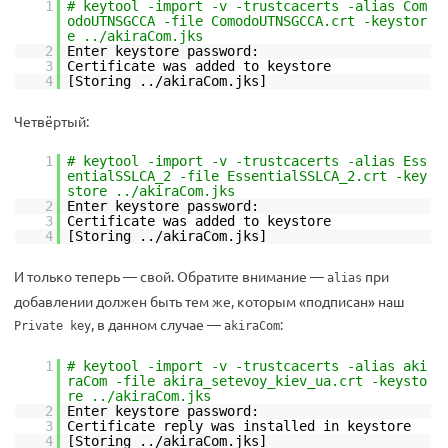
1
# keytool -import -v -trustcacerts -alias Com
odoUTNSGCCA -file ComodoUTNSGCCA.crt -keystor
e ../akiraCom.jks
2
Enter keystore password:
3
Certificate was added to keystore
4
[Storing ../akiraCom.jks]
Четвёртый:
1
# keytool -import -v -trustcacerts -alias Ess
entialSSLCA_2 -file EssentialSSLCA_2.crt -key
store ../akiraCom.jks
2
Enter keystore password:
3
Certificate was added to keystore
4
[Storing ../akiraCom.jks]
И только теперь — свой. Обратите внимание —
при
alias
добавлении должен быть тем же, которым «подписан» наш
, в данном случае —
:
Private key
akiraCom
1
# keytool -import -v -trustcacerts -alias aki
raCom -file akira_setevoy_kiev_ua.crt -keysto
re ../akiraCom.jks
2
Enter keystore password:
3
Certificate reply was installed in keystore
4
[Storing ../akiraCom.jks]