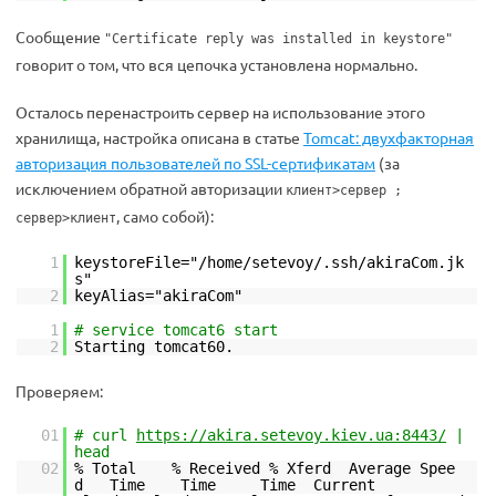
Сообщение
"Certificate reply was installed in keystore"
говорит о том, что вся цепочка установлена нормально.
Осталось перенастроить сервер на использование этого
хранилища, настройка описана в статье
Tomcat: двухфакторная
авторизация пользователей по SSL-сертификатам
(за
исключением обратной авторизации
клиент>сервер ;
, само собой):
сервер>клиент
1
keystoreFile="/home/setevoy/.ssh/akiraCom.jk
s"
2
keyAlias="akiraCom"
1
# service tomcat6 start
2
Starting tomcat60.
Проверяем:
01
# curl
https://akira.setevoy.kiev.ua:8443/
|
head
02
% Total % Received % Xferd Average Spee
d Time Time Time Current