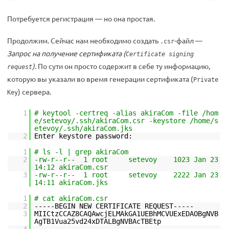
Потребуется регистрация — но она простая.
Продолжим. Сейчас нам необходимо создать
-файл —
.csr
Запрос на получение сертификата (
Certificate signing
)
. По сути он просто содержит в себе ту информацию,
request
которую вы указали во время генерации сертификата (
Private
) сервера.
Key
1
# keytool -certreq -alias akiraCom -file /hom
e/setevoy/.ssh/akiraCom.csr -keystore /home/s
etevoy/.ssh/akiraCom.jks
2
Enter keystore password:
1
# ls -l | grep akiraCom
2
-rw-r--r-- 1 root setevoy 1023 Jan 23
14:12 akiraCom.csr
3
-rw-r--r-- 1 root setevoy 2222 Jan 23
14:11 akiraCom.jks
1
# cat akiraCom.csr
2
-----BEGIN NEW CERTIFICATE REQUEST-----
3
MIICtzCCAZ8CAQAwcjELMAkGA1UEBhMCVUExEDAOBgNVB
AgTB1Vua25vd24xDTALBgNVBAcTBEtp