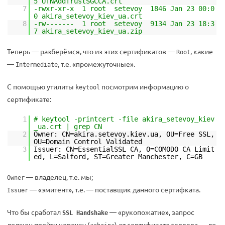
5 UTNAddTrustSGCCA.crt
7
-rwxr-xr-x 1 root setevoy 1846 Jan 23 00:0
0 akira_setevoy_kiev_ua.crt
8
-rw------- 1 root setevoy 9134 Jan 23 18:3
7 akira_setevoy_kiev_ua.zip
Теперь — разберёмся, что из этих сертификатов —
, какие
Root
—
, т.е. «промежуточные».
Intermediate
С помощью утилиты
посмотрим информацию о
keytool
сертификате:
1
# keytool -printcert -file akira_setevoy_kiev
_ua.crt | grep CN
2
Owner: CN=akira.setevoy.kiev.ua, OU=Free SSL,
OU=Domain Control Validated
3
Issuer: CN=EssentialSSL CA, O=COMODO CA Limit
ed, L=Salford, ST=Greater Manchester, C=GB
— владелец, т.е. мы;
Owner
— «эмитент», т.е. — поставщик данного сертифката.
Issuer
Что бы сработал
— «рукопожатие», запрос
SSL Handshake
должен пройти цепочку («
«) от сертификата сервера — до