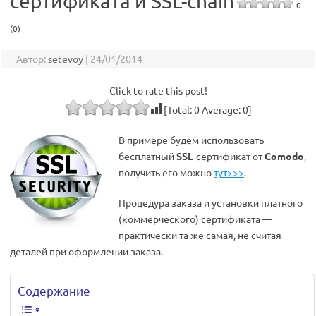
сертификата и SSL-chain
0
(0)
Автор:
setevoy
|
24/01/2014
Click to rate this post!
[Total:
0
Average:
0
]
В примере будем использовать
бесплатный
SSL
-сертификат от
Comodo
,
получить его можно
тут>>>
.
Процедура заказа и установки платного
(коммерческого) сертификата —
практически та же самая, не считая
деталей при оформлении заказа.
Содержание