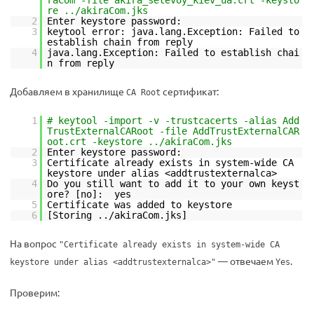
re ../akiraCom.jks
2
Enter keystore password:
3
keytool error: java.lang.Exception: Failed to
establish chain from reply
4
java.lang.Exception: Failed to establish chai
n from reply
Добавляем в хранилище
сертификат:
CA Root
1
# keytool -import -v -trustcacerts -alias Add
TrustExternalCARoot -file AddTrustExternalCAR
oot.crt -keystore ../akiraCom.jks
2
Enter keystore password:
3
Certificate already exists in system-wide CA
keystore under alias <addtrustexternalca>
4
Do you still want to add it to your own keyst
ore? [no]: yes
5
Certificate was added to keystore
6
[Storing ../akiraCom.jks]
На вопрос
"Certificate already exists in system-wide CA
— отвечаем
.
keystore under alias <addtrustexternalca>"
Yes
Проверим: