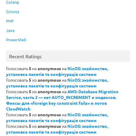
Golang
Groovy
PHP
Java
PowerShell
Recent Ratings
Голосовать
5
из
anonymous
на
NixOS: знайомство,
установка пакетів та конфігурація системи
Голосовать
5
из
anonymous
на
NixOS: знайомство,
установка пакетів та конфігурація системи
Голосовать
5
из
anonymous
на
AWS: Database Migration
Service, часть 2 — нет AUTO_INCREMENT и индексов.
Фиксы для «foreign key constraint fails» и логов
CloudWatch
Голосовать
5
из
anonymous
на
NixOS: знайомство,
установка пакетів та конфігурація системи
Голосовать
5
из
anonymous
на
NixOS: знайомство,
установка пакетів та конфігурація системи