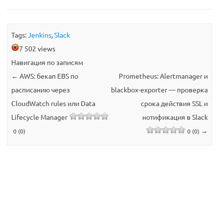
Tags:
Jenkins
,
Slack
7 502 views
Навигация по записям
←
AWS: бекап EBS по
Prometheus: Alertmanager и
расписанию через
blackbox-exporter — проверка
CloudWatch rules или Data
срока действия SSL и
Lifecycle Manager
нотификация в Slack
→
0 (0)
0 (0)