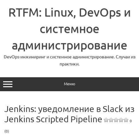
Перейти
к
RTFM: Linux, DevOps и
содержимому
системное
администрирование
DevOps-инжиниринг и системное администрирование. Случаи из
практики.
Меню
Jenkins: уведомление в Slack из
Jenkins Scripted Pipeline
0
(0)