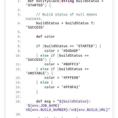
def 
notifySlack
(
String
 buildStatus = 
'STARTED'
)
{
// Build status of null means 
success.
    buildStatus = buildStatus ?: 
'SUCCESS'
    def color
if
(
buildStatus == 'STARTED'
)
{
        color = '#D4DADF'
}
else
if
(
buildStatus == 
'SUCCESS'
)
{
        color = '#BDFFC3'
}
else
if
(
buildStatus == 
'UNSTABLE'
)
{
        color = '#FFFE89'
}
else
{
        color = '#FF9FA1'
}
    def msg = 
"${buildStatus}: 
`${env.JOB_NAME}` 
#${env.BUILD_NUMBER}:\n${env.BUILD_URL}"