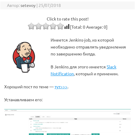
Автор:
setevoy
|
25/07/2018
Click to rate this post!
[Total:
0
Average:
0
]
Имеется Jenkins-job, из которой
необходимо отправлять уведомления
по завершению билда.
В Jenkins для этого имеется
Slack
Notification
, который и применим.
Хороший пост по теме —
тут>>>
.
Устанавливаем его: