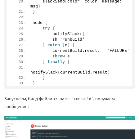
slackSend
(
color: color, message: 
msg
)
}
node 
{
try
{
notifySlack
()
        sh 'runbuild'
}
catch
(
e
)
{
        currentBuild.
result
 = 'FAILURE'
throw
 e
}
finally
{
notifySlack
(
currentBuild.
result
)
}
}
Запускаем, билд фейлится на
, получаем
sh 'runbuild'
сообщения: