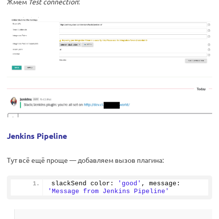
Жмём
Test connection
:
Jenkins Pipeline
Тут всё ещё проще — добавляем вызов плагина:
slackSend color: 
'good'
, message: 
'Message from Jenkins Pipeline'