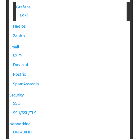
Grafana
Loki
Nagios
Zabbix
Email
Exim
Dovecot
Postfix
SpamAssassin
Security
SSO
SSH/SSL/TLS
Networking
DNS/BIND