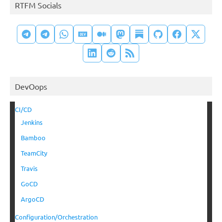
RTFM Socials
DevOops
CI/CD
Jenkins
Bamboo
TeamCity
Travis
GoCD
ArgoCD
Configuration/Orchestration