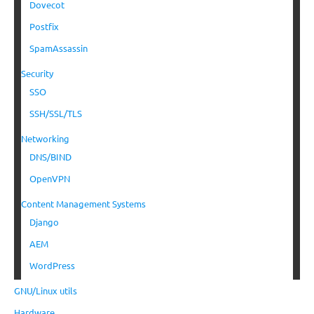
Dovecot
Postfix
SpamAssassin
Security
SSO
SSH/SSL/TLS
Networking
DNS/BIND
OpenVPN
Content Management Systems
Django
AEM
WordPress
GNU/Linux utils
Hardware