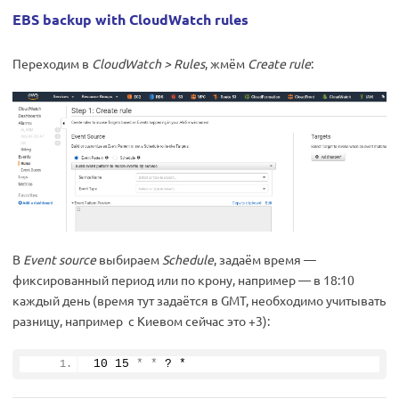
EBS backup with CloudWatch rules
Переходим в
CloudWatch > Rules
, жмём
Create rule
:
В
Event source
выбираем
Schedule
, задаём время —
фиксированный период или по крону, например — в 18:10
каждый день (время тут задаётся в GMT, необходимо учитывать
разницу, например с Киевом сейчас это +3):
10 
15
*
*
 ? *