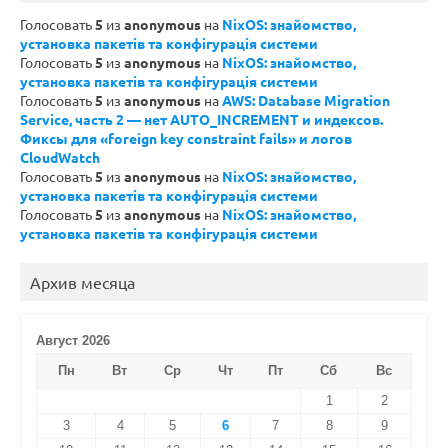
Голосовать
5
из
anonymous
на
NixOS: знайомство,
установка пакетів та конфігурація системи
Голосовать
5
из
anonymous
на
NixOS: знайомство,
установка пакетів та конфігурація системи
Голосовать
5
из
anonymous
на
AWS: Database Migration
Service, часть 2 — нет AUTO_INCREMENT и индексов.
Фиксы для «foreign key constraint fails» и логов
CloudWatch
Голосовать
5
из
anonymous
на
NixOS: знайомство,
установка пакетів та конфігурація системи
Голосовать
5
из
anonymous
на
NixOS: знайомство,
установка пакетів та конфігурація системи
Архив месяца
Август 2026
Пн
Вт
Ср
Чт
Пт
Сб
Вс
1
2
3
4
5
6
7
8
9