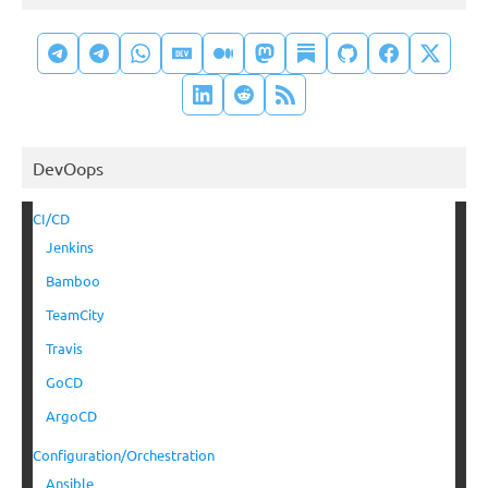
DevOops
CI/CD
Jenkins
Bamboo
TeamCity
Travis
GoCD
ArgoCD
Configuration/Orchestration
Ansible