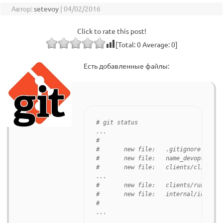
Автор:
setevoy
|
04/02/2016
Click to rate this post!
[Total:
0
Average:
0
]
Есть добавленные файлы:
# git status

...

#

#	new file:   .gitignore

#	new file:   name_devops.json

#	new file:   clients/client/client.json

...

#	new file:   clients/run.sh

#	new file:   internal/internal.json

#
