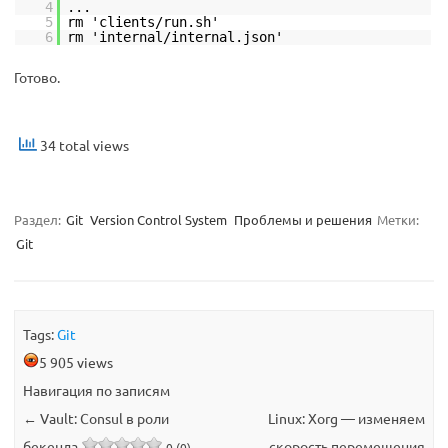
4
...
5
rm 'clients/run.sh'
6
rm 'internal/internal.json'
Готово.
34 total views
Раздел:
Git
Version Control System
Проблемы и решения
Метки:
Git
Tags:
Git
5 905 views
Навигация по записям
←
Vault: Consul в роли
Linux: Xorg — изменяем
бекенда
скорость перемещения
0 (0)