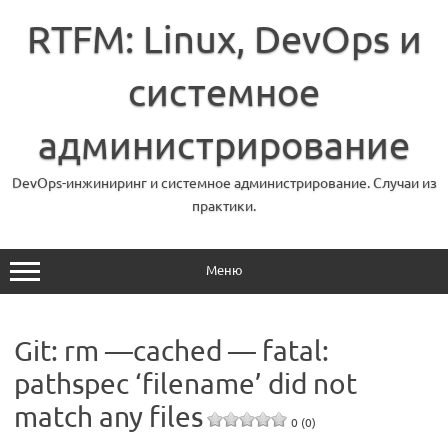
Перейти
к
RTFM: Linux, DevOps и
содержимому
системное
администрирование
DevOps-инжиниринг и системное администрирование. Случаи из
практики.
Меню
Git: rm —cached — fatal:
pathspec ‘filename’ did not
match any files
0 (0)