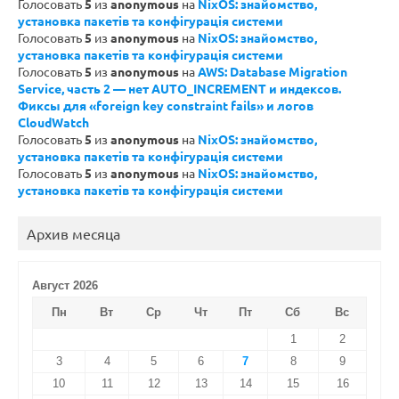
Голосовать
5
из
anonymous
на
NixOS: знайомство,
установка пакетів та конфігурація системи
Голосовать
5
из
anonymous
на
NixOS: знайомство,
установка пакетів та конфігурація системи
Голосовать
5
из
anonymous
на
AWS: Database Migration
Service, часть 2 — нет AUTO_INCREMENT и индексов.
Фиксы для «foreign key constraint fails» и логов
CloudWatch
Голосовать
5
из
anonymous
на
NixOS: знайомство,
установка пакетів та конфігурація системи
Голосовать
5
из
anonymous
на
NixOS: знайомство,
установка пакетів та конфігурація системи
Архив месяца
Август 2026
Пн
Вт
Ср
Чт
Пт
Сб
Вс
1
2
3
4
5
6
7
8
9
10
11
12
13
14
15
16