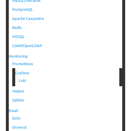
MySQL/MariaDB
PostgreSQL
Apache Cassandra
Redis
MSSQL
LDAP/OpenLDAP
Monitoring
Prometheus
Grafana
Loki
Nagios
Zabbix
Email
Exim
Dovecot