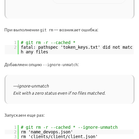
При выполнении
— возникает ошибка:
git rm
1
# git rm -r --cached *
2
fatal: pathspec 'token_keys.txt' did not matc
h any files
Добавляем опцию
:
--ignore-unmatch
—ignore-unmatch
Exit with a zero status even if no files matched.
Запускаем еще раз:
1
# git rm -r --cached * --ignore-unmatch
2
rm 'name_devops.json'
3
rm 'clients/client/client.json'