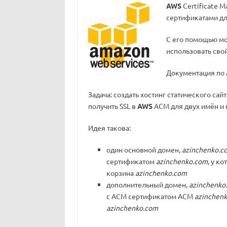
AWS
Certificate M
сертификатами дл
С его помощью мо
использовать свой
Документация по
Задача: создать хостинг статического сай
получить SSL в
AWS
ACM для двух имён и п
Идея такова:
один основной домен,
azinchenko.c
сертификатом
azinchenko.com
, у к
корзина
azinchenko.com
дополнительный домен,
azinchenko
с ACM сертификатом ACM
azinchenk
azinchenko.com