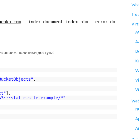
Wha
Tro
henko.com
--index-document index.htm --error-do
Virt
A
A
D
исанием политики доступа:
K
V
BucketObjects"
,
V
V
ct"
],
s3:::static-site-example/*"
Web
N
A
A