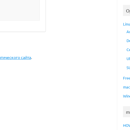
O
Lin
A
D
C
татического сайта
.
U
S
Fre
ma
Win
m
HO