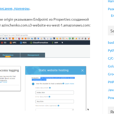
Har
описание, примеры
.
Раз
E
тве origin указываем Endpoint из Properties созданной
 azinchenko.com.s3-website-eu-west-1.amazonaws.com:
S
bas
Pyt
C/C
Gol
Gro
PH
Jav
Pow
R