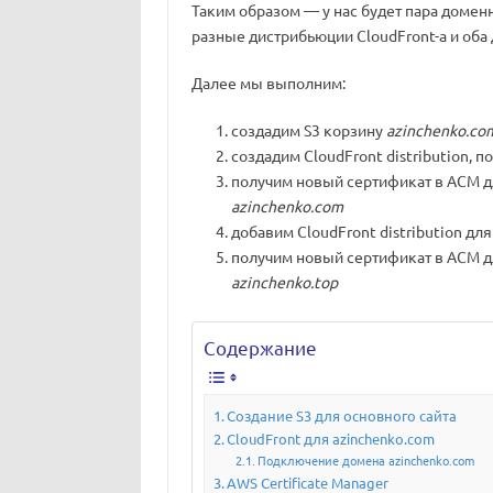
Таким образом — у нас будет пара домен
разные дистрибьюции CloudFront-а и оба 
Далее мы выполним:
создадим S3 корзину
azinchenko.co
создадим CloudFront distribution, 
получим новый сертификат в ACM 
azinchenko.com
добавим CloudFront distribution дл
получим новый сертификат в ACM 
azinchenko.top
Содержание
Создание S3 для основного сайта
CloudFront для azinchenko.com
Подключение домена azinchenko.com
AWS Certificate Manager