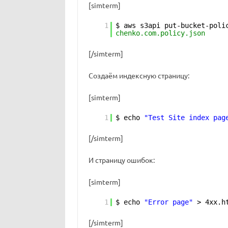
[simterm]
1
$ aws s3api put-bucket-poli
chenko.com.policy.json
[/simterm]
Создаём индексную страницу:
[simterm]
1
$ echo
"Test Site index pag
[/simterm]
И страницу ошибок:
[simterm]
1
$ echo
"Error page"
> 4xx.h
[/simterm]