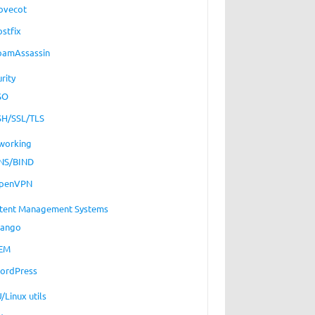
ovecot
ostfix
pamAssassin
rity
SO
SH/SSL/TLS
working
NS/BIND
penVPN
tent Management Systems
jango
EM
ordPress
/Linux utils