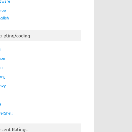
dware
ное
nglish
cripting/coding
h
hon
++
ang
ovy
P
a
erShell
ecent Ratings