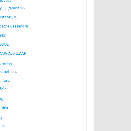
abases
ySQL/MariaDB
ostgreSQL
pache Cassandra
edis
SSQL
DAP/OpenLDAP
itoring
rometheus
rafana
Loki
agios
abbix
il
xim