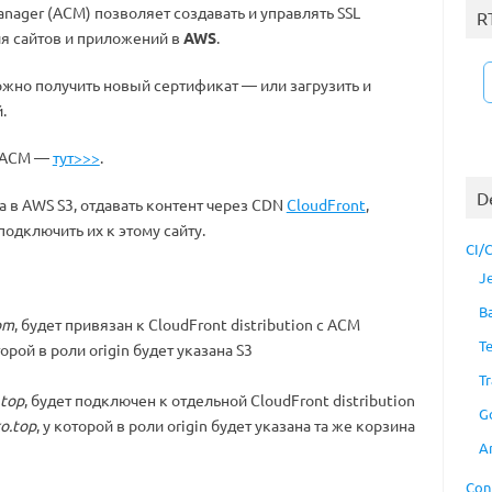
anager (ACM) позволяет создавать и управлять SSL
R
я сайтов и приложений в
AWS
.
жно получить новый сертификат — или загрузить и
.
 ACM —
тут>>>
.
D
та в AWS S3, отдавать контент через CDN
CloudFront
,
одключить их к этому сайту.
CI/
J
B
om
, будет привязан к CloudFront distribution с ACM
T
оторой в роли origin будет указана S3
Tr
.top
, будет подключен к отдельной CloudFront distribution
G
o.top
, у которой в роли origin будет указана та же корзина
A
Con