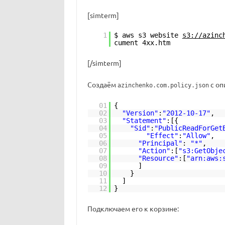
[simterm]
1
$ aws s3 website
s3://azinc
cument 4xx.htm
[/simterm]
Создаём
с оп
azinchenko.com.policy.json
01
{
02
"Version"
:
"2012-10-17"
,
03
"Statement"
:[{
04
"Sid"
:
"PublicReadForGet
05
"Effect"
:
"Allow"
,
06
"Principal"
:
"*"
,
07
"Action"
:[
"s3:GetObje
08
"Resource"
:[
"arn:aws:
09
]
10
}
11
]
12
}
Подключаем его к корзине: