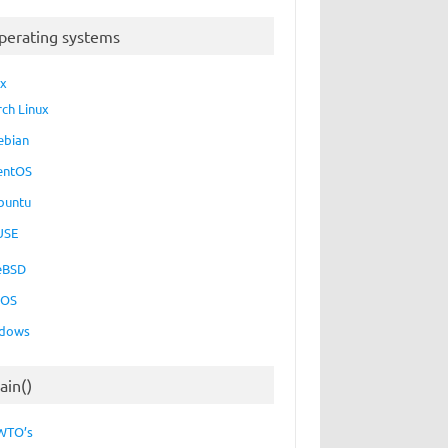
perating systems
ux
rch Linux
ebian
entOS
buntu
USE
eBSD
cOS
dows
ain()
WTO’s