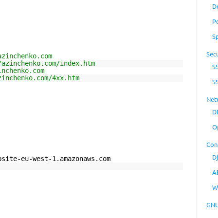
D
P
S
Secu
azinchenko.com
/azinchenko.com/index.htm
S
inchenko.com
zinchenko.com/4xx.htm
S
Net
D
O
Con
D
bsite-eu-west-1.amazonaws.com
A
W
GNU