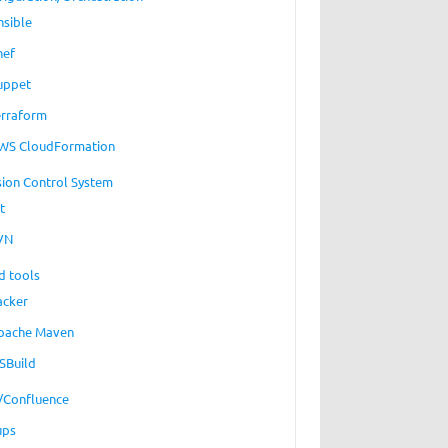
nsible
hef
uppet
erraform
WS CloudFormation
sion Control System
t
VN
d tools
acker
pache Maven
SBuild
a/Confluence
ups