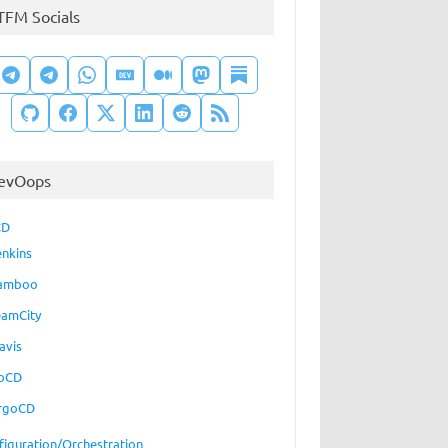
TFM Socials
evOops
CD
enkins
amboo
eamCity
avis
oCD
rgoCD
figuration/Orchestration