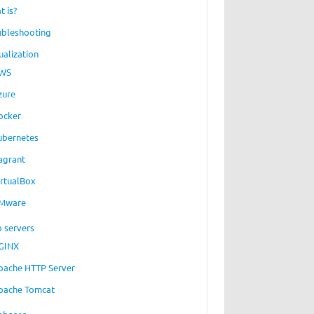
t is?
ubleshooting
ualization
WS
zure
ocker
ubernetes
agrant
irtualBox
Mware
 servers
GINX
pache HTTP Server
pache Tomcat