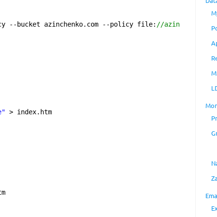
Dat
M
cy --bucket azinchenko.com --policy file:
//azin
P
A
R
M
L
Mon
e"
> index.htm
P
G
N
Z
tm
Ema
E