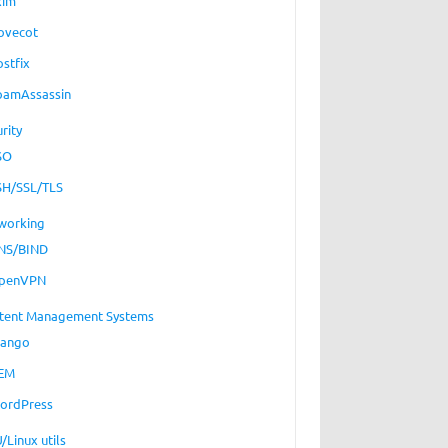
xim
ovecot
ostfix
pamAssassin
rity
SO
SH/SSL/TLS
working
NS/BIND
penVPN
tent Management Systems
jango
EM
ordPress
/Linux utils