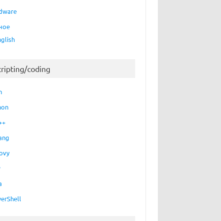
dware
ное
nglish
cripting/coding
h
hon
++
ang
ovy
P
a
erShell