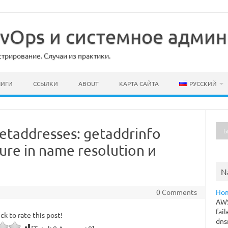
DevOps и системное адми
рирование. Случаи из практики.
НИГИ
ССЫЛКИ
ABOUT
КАРТА САЙТА
РУССКИЙ
taddresses: getaddrinfo
lure in name resolution и
N
0 Comments
Ho
AWS
fai
ick to rate this post!
dns