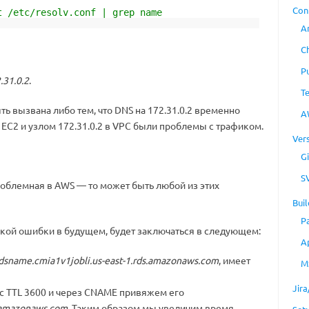
Con
t /etc/resolv.conf | grep name
A
C
P
.31.0.2
.
T
 вызвана либо тем, что DNS на 172.31.0.2 временно
A
ЕС2 и узлом 172.31.0.2 в VPC были проблемы с трафиком.
Ver
Gi
S
, проблемная в AWS — то может быть любой из этих
Buil
P
акой ошибки в будущем, будет заключаться в следующем:
A
dsname.cmia1v1jobli.us-east-1.rds.amazonaws.com
, имеет
M
Jir
с TTL 3600 и через CNAME привяжем его
s.amazonaws.com
. Таким образом мы увеличим время