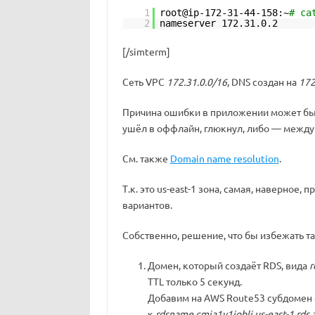
1
root@ip-172-31-44-158:~
# ca
2
nameserver 172.31.0.2
[/simterm]
Сеть VPC
172.31.0.0/16
, DNS создан на
172
Причина ошибки в приложении может быть
ушёл в оффлайн, глюкнул, либо — между 
См. также
Domain name resolution
.
Т.к. это us-east-1 зона, самая, наверное
вариантов.
Собственно, решение, что бы избежать т
Домен, который создаёт RDS, вида
r
TTL только 5 секунд.
Добавим на AWS Route53 субдомен 
к
rdsname.cmia1v1jobli.us-east-1.rd