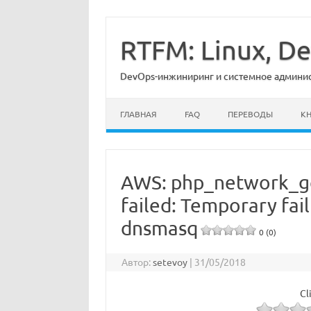
Перейти
к
содержимому
RTFM: Linux, 
DevOps-инжиниринг и системное админист
ГЛАВНАЯ
FAQ
ПЕРЕВОДЫ
К
AWS: php_network_ge
failed: Temporary fai
dnsmasq
0 (0)
Автор:
setevoy
|
31/05/2018
Cl