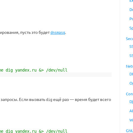
E
D
P
S
рования, пусть это будет
.
dnsmasq
Secu
S
S
Net
me dig yandex.ru &> /dev/null
D
O
Con
 запросы. Если вызвать
ещё раз — время будет всего
dig
D
A
W
GNU
me dig yandex.ru &> /dev/null