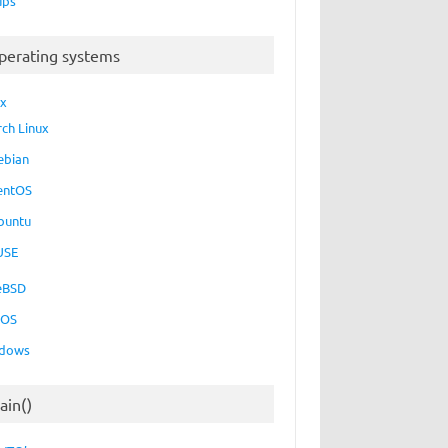
ups
perating systems
ux
rch Linux
ebian
entOS
buntu
USE
eBSD
cOS
dows
ain()