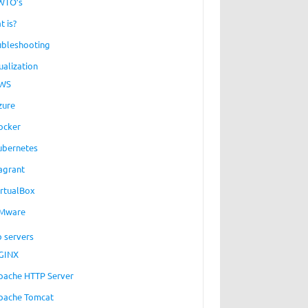
WTO’s
t is?
ubleshooting
ualization
WS
zure
ocker
ubernetes
agrant
irtualBox
Mware
 servers
GINX
pache HTTP Server
pache Tomcat