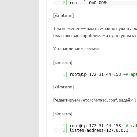
2
real 0m0.008s
[/simterm]
Тем не менее — нам всё-равно нужен ло
была вызвана проблемами с доступом к се
Устанавливаем
:
dnsmasq
[simterm]
1
root@ip-172-31-44-158:~
# ap
[/simterm]
Редактируем
, задаём
/etc/dnsmasq.conf
l
[simterm]
1
root@ip-172-31-44-158:~
# ca
2
listen-address=127.0.0.1