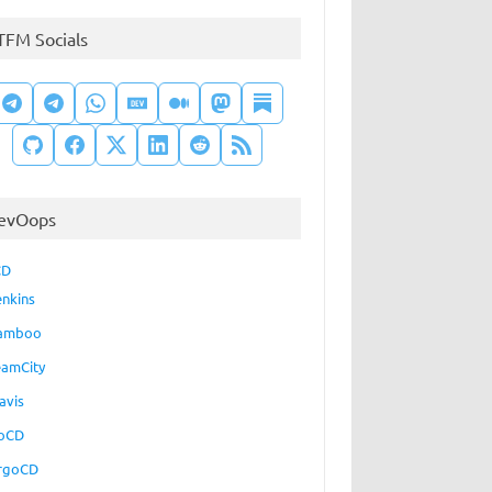
TFM Socials
evOops
CD
enkins
amboo
eamCity
avis
oCD
rgoCD