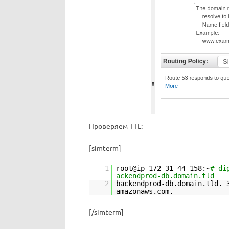
Проверяем TTL:
[simterm]
1
root@ip-172-31-44-158:~
# di
ackendprod-db.domain.tld
2
backendprod-db.domain.tld. 
amazonaws.com.
[/simterm]