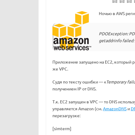
Ночью в AWS рег
PDOException: PDO
getaddrinfo failed:
Приложение запущено на EC2, который ра
же VPC.
Судя по тексту ошибки — «
Temporary fail
получением IP от DNS.
Т.к. EC2 запущен в VPC — то DNS использ
управляется Amazon (см.
AmazonDNS
и
D
перезагрузке:
[simterm]