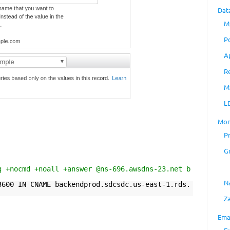
Dat
M
P
A
R
M
L
Mon
P
G
g +nocmd +noall +answer @ns-696.awsdns-23.net b
N
3600 IN CNAME backendprod.sdcsdc.us-east-1.rds.
Z
Ema