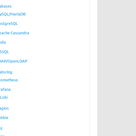
abases
ySQL/MariaDB
ostgreSQL
pache Cassandra
edis
SSQL
DAP/OpenLDAP
itoring
rometheus
rafana
Loki
agios
abbix
il