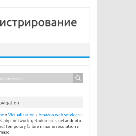
нистрирование
avigation
me
»
Virtualization
»
Amazon web services
»
: php_network_getaddresses: getaddrinfo
led: Temporary failure in name resolution и
masq