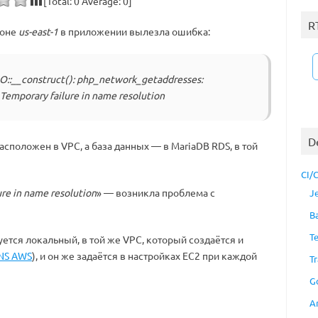
[Total:
0
Average:
0
]
R
ионе
us-east-1
в приложении вылезла ошибка:
::__construct(): php_network_getaddresses:
 Temporary failure in name resolution
D
сположен в VPC, а база данных — в MariaDB RDS, в той
CI/
ure in name resolution
» — возникла проблема с
J
B
T
уется локальный, в той же VPC, который создаётся и
NS AWS
), и он же задаётся в настройках EC2 при каждой
Tr
G
A