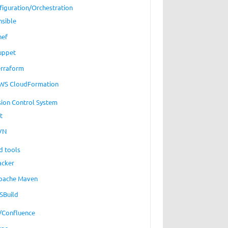
figuration/Orchestration
nsible
hef
uppet
erraform
WS CloudFormation
sion Control System
t
VN
d tools
acker
pache Maven
SBuild
a/Confluence