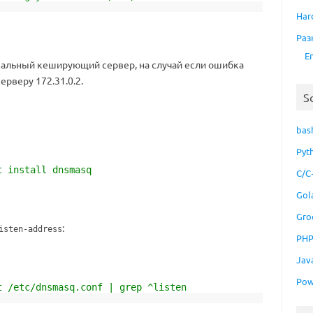
Har
Раз
E
кальный кеширующий сервер, на случай если ошибка
рверу 172.31.0.2.
S
bas
Pyt
t install dnsmasq
C/C
Gol
Gro
:
isten-address
PH
Jav
Pow
t /etc/dnsmasq.conf | grep ^listen