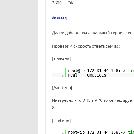
3600 — ОК.
dnsmasq
Далее добавляем локальный сервис кеши
Проверим скорость ответа сейчас:
[simterm]
1
root@ip-172-31-44-158:~
# ti
2
real 0m0.181s
[/simterm]
Интересно, что DNS в VPC тоже кеширует
8с:
[simterm]
1
root@ip-172-31-44-158:~
# ti