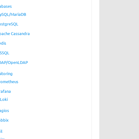
abases
ySQL/MariaDB
ostgreSQL
pache Cassandra
edis
SSQL
DAP/OpenLDAP
itoring
rometheus
rafana
Loki
agios
abbix
il