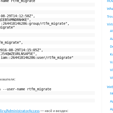
HO
-name rtfm_migrate
Wha
-08-29T14:12:58Z",
Tro
QIEB5VMNDRN4KE",
::264418146286:group/rtfm_migrate",
Virt
migrate"
A
A
fm_migrate",
D
2016-08-29T14:15:05Z",
IJ54QWZEURLNSAP5E",
K
:iam::264418146286:user/rtfm_migrate"
V
V
V
ователя:
Web
s --user-name rtfm_migrate
N
A
A
olicy/AdministratorAccess
— «всё и везде»: