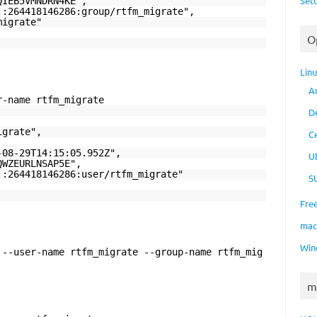
Set
QIEB5VMNDRN4KE",
::264418146286:group/rtfm_migrate",
migrate"
O
Lin
A
r-name rtfm_migrate
D
igrate",
C
-08-29T14:15:05.952Z",
U
QWZEURLNSAP5E",
::264418146286:user/rtfm_migrate"
S
Fre
ma
Win
 --user-name rtfm_migrate --group-name rtfm_mig
m