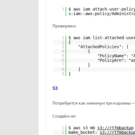
1
$ aws iam attach-user-polic
s:iam::aws:policy/Administr
Проверяем:
1
$ aws iam list-attached-use
2
{
3
"AttachedPolicies": [
4
{
5
"PolicyName": "
6
"PolicyArn": "a
7
}
8
]
9
}
S3
Потребуется как минимум три корзины —
Создаём их:
1
$ aws s3 mb
s3://rtfmbackup
2
make_bucket:
s3://rtfmbacku