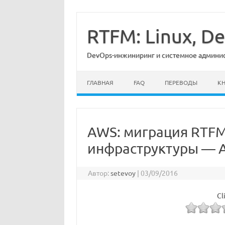
Перейти
к
содержимому
RTFM: Linux, 
DevOps-инжиниринг и системное админист
ГЛАВНАЯ
FAQ
ПЕРЕВОДЫ
К
AWS: миграция RTFM,
инфраструктуры — AI
Автор:
setevoy
|
03/09/2016
Cl