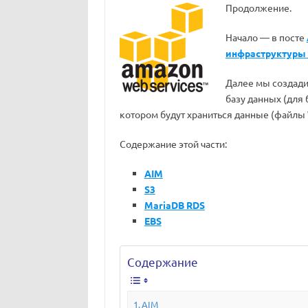
Продолжение.
Начало — в посте
инфраструктуры 
Далее мы создад
базу данных (для
котором будут храниться данные (файлы
Содержание этой части:
AIM
S3
MariaDB RDS
EBS
Содержание
AIM