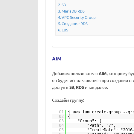
S3
MariaDB RDS
VPC Security Group
Создание RDS
EBS
AIM
Добавим пользователя
AIM
, которому б
он будет использоваться при создании с
доступ к
S3
,
RDS
и так далее.
Создаём группу:
01
$ aws iam create-group --gr
02
{
03
"Group": {
04
"Path": "/",
05
"CreateDate": "2016