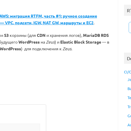
R
AWS: миграция RTFM, часть #1: ручное создание
— VPC, подсети, IGW, NAT GW, маршруты и EC2
.
им
S3
корзины (для
CDN
и хранения логов),
MariaDB RDS
 будущего
WordPress
на
Zeus
) и
Elastic Block Storage
— в
WordPress
) для подключения к
Zeus
.
D
CI/
J
B
T
Tr
G
A