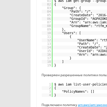
01
$ aws iam get-group --group
02
{
03
"Group": {
04
"Path": "/",
05
"CreateDate": "2016
06
"GroupId": "AGPAIOK
07
"Arn": "arn:aws:iam
08
"GroupName": "rtfm_
09
},
10
"Users": [
11
{
12
"UserName": "rt
13
"Path": "/",
14
"CreateDate": "
15
"UserId": "AIDA
16
"Arn": "arn:aws
17
}
18
]
19
}
Проверяем разрешенные политики польз
1
$ aws iam list-user-policie
2
{
3
"PolicyNames": []
4
}
Подключаем политику
arn:aws:iam::aws:p