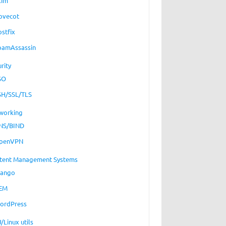
xim
ovecot
ostfix
pamAssassin
rity
SO
SH/SSL/TLS
working
NS/BIND
penVPN
tent Management Systems
jango
EM
ordPress
/Linux utils