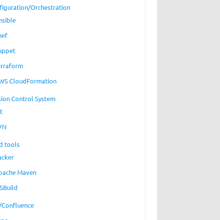
figuration/Orchestration
nsible
hef
uppet
erraform
WS CloudFormation
sion Control System
t
VN
d tools
acker
pache Maven
SBuild
a/Confluence