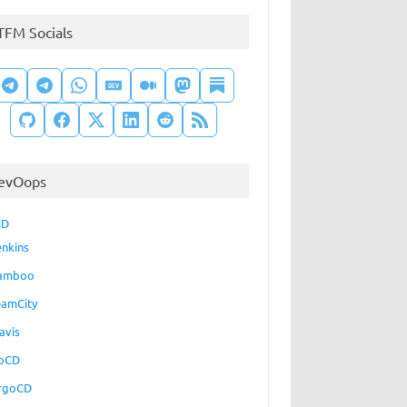
TFM Socials
evOops
CD
enkins
amboo
eamCity
avis
oCD
rgoCD