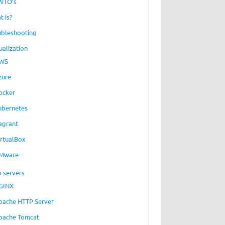
WTO’s
t is?
ubleshooting
ualization
WS
zure
ocker
ubernetes
agrant
irtualBox
Mware
 servers
GINX
pache HTTP Server
pache Tomcat