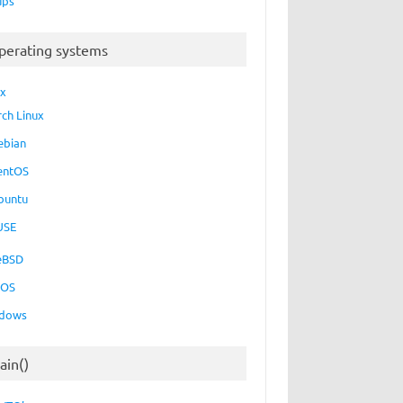
ups
perating systems
ux
rch Linux
ebian
entOS
buntu
USE
eBSD
cOS
dows
ain()