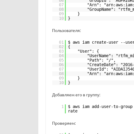
06
"GroupId": "AGPAIOK
07
"Arn": "arn:aws:iam
08
"GroupName": "rtfm_
09
}
10
}
Пользователя:
01
$ aws iam create-user --use
02
{
03
"User": {
04
"UserName": "rtfm_m
05
"Path": "/",
06
"CreateDate": "2016
07
"UserId": "AIDAIJ54
08
"Arn": "arn:aws:iam
09
}
10
}
Добавляем его в группу:
1
$ aws iam add-user-to-group
rate
Проверяем: