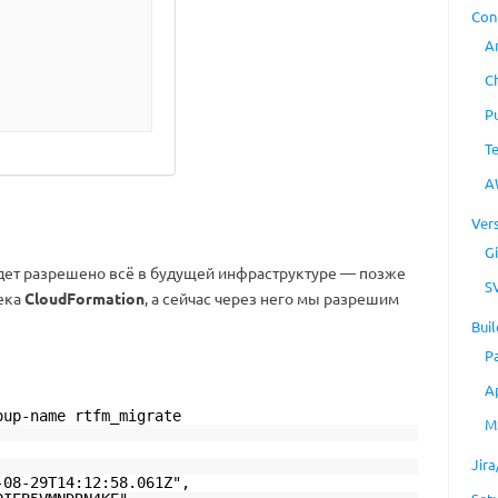
Con
A
C
P
T
A
Ver
Gi
удет разрешено всё в будущей инфраструктуре — позже
S
тека
CloudFormation
, а сейчас через него мы разрешим
Buil
P
A
oup-name rtfm_migrate
M
Jir
-08-29T14:12:58.061Z",