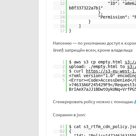
12
"ID": "a8e6
b8f337322a7b1"
13
},
14
"Permission": "
15
}
16
]
17
}
Напомню — по умолчанию доступ к корзи
level
) запрещён всем, кроме владельца:
1
$ aws s3 cp empty.html
s3:/
2
upload: ./empty.html to
s3:
3
$ curl
https://s3-eu-west-1
4
<?xml version="1.0" encodin
5
<Error><Code>AccessDenied</
>74633A6F245429F9</RequestI
BrIAeX7aJJ1BDwtOykUNq+VrfPG
Сгенерировать policy можно с помощью
Сохраним в json:
01
$ cat s3_rtfm_cdn_policy.js
02
{
03
"Id": "Policy147246163155