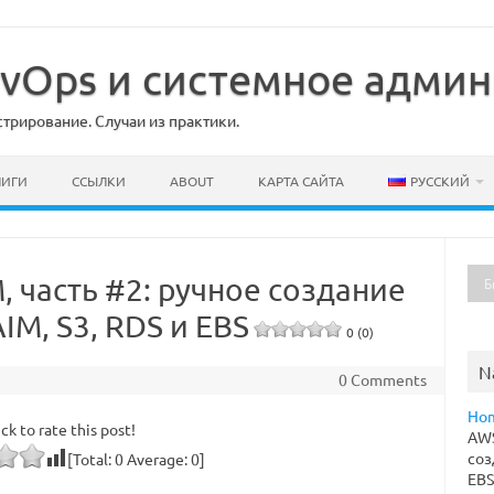
DevOps и системное адми
рирование. Случаи из практики.
НИГИ
ССЫЛКИ
ABOUT
КАРТА САЙТА
РУССКИЙ
 часть #2: ручное создание
M, S3, RDS и EBS
0 (0)
N
0 Comments
Ho
ick to rate this post!
AWS
соз
[Total:
0
Average:
0
]
EB