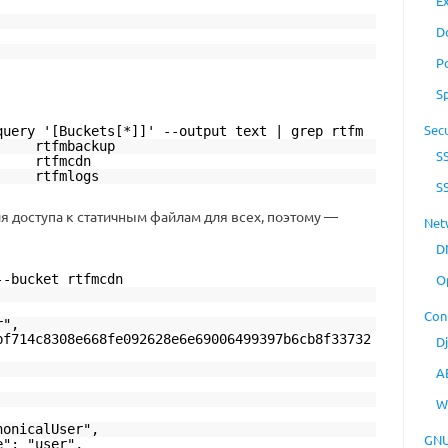
E
D
P
S
Secu
query '[Buckets[*]]' --output text | grep rtfm
Z rtfmbackup
S
0Z rtfmcdn
0Z rtfmlogs
S
я доступа к статичным файлам для всех, поэтому —
Net
D
--bucket rtfmcdn
O
Con
r",
bf714c8308e668fe092628e6e69006499397b6cb8f33732
D
A
W
nonicalUser",
GNU
e": "user",