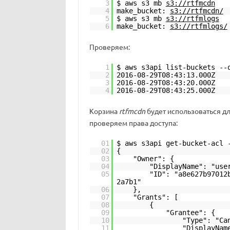
3
$ aws s3 mb
s3://rtfmcdn
4
make_bucket:
s3://rtfmcdn/
5
$ aws s3 mb
s3://rtfmlogs
6
make_bucket:
s3://rtfmlogs/
Проверяем:
1
$ aws s3api list-buckets --
2
2016-08-29T08:43:13.000
3
2016-08-29T08:43:20.00
4
2016-08-29T08:43:25.00
Корзина
rtfmcdn
будет использоваться дл
проверяем права доступа:
01
$ aws s3api get-bucket-acl 
02
{
03
"Owner": {
04
"DisplayName": "use
05
"ID": "a8e627b97012
2a7b1"
06
},
07
"Grants": [
08
{
09
"Grantee": {
10
"Type": "Ca
11
"DisplayNam