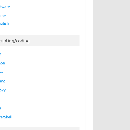
dware
ное
nglish
cripting/coding
h
hon
++
ang
ovy
P
a
erShell