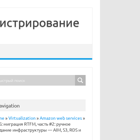
нистрирование
avigation
me
»
Virtualization
»
Amazon web services
»
: миграция RTFM, часть #2: ручное
дание инфраструктуры — AIM, S3, RDS и
S