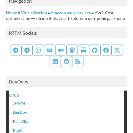
Navigation
Home
»
Virtualization
»
Amazon web services
»
AWS: Cost
optimization — обзор Bills, Cost Explorer и контроль расходов
RTFM Socials
DevOops
CI/CD
Jenkins
Bamboo
TeamCity
Travis