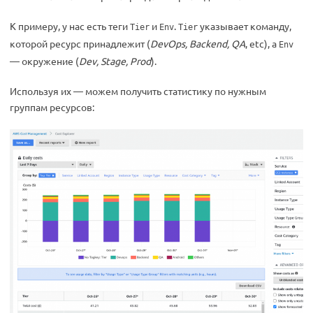
К примеру, у нас есть теги
и
.
указывает команду,
Tier
Env
Tier
которой ресурс принадлежит (
DevOps, Backend, QA
, etc), а
Env
— окружение (
Dev, Stage, Prod
).
Используя их — можем получить статистику по нужным
группам ресурсов: