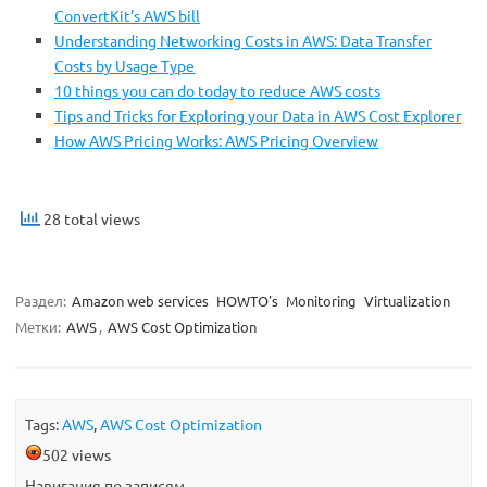
ConvertKit’s AWS bill
Understanding Networking Costs in AWS: Data Transfer
Costs by Usage Type
10 things you can do today to reduce AWS costs
Tips and Tricks for Exploring your Data in AWS Cost Explorer
How AWS Pricing Works: AWS Pricing Overview
28 total views
Раздел:
Amazon web services
HOWTO's
Monitoring
Virtualization
Метки:
AWS
,
AWS Cost Optimization
Tags:
AWS
,
AWS Cost Optimization
502 views
Навигация по записям