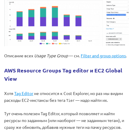
Описание всех
Usage Type Group
— см.
Filter and group options
.
AWS Resource Groups Tag editor и EC2 Global
View
Хотя
Tag Editor
не относится к Cost Explorer, но раз мы видим
расходы EC2-инстансы без тега
— надо найти их.
Tier
Тут очень полезен Tag Editor, который позволяет и найти
ресурсы по заданным (или наоборот — не заданным тегам), и
сразу же обновить, добавив нужные теги на пачку ресурсов.