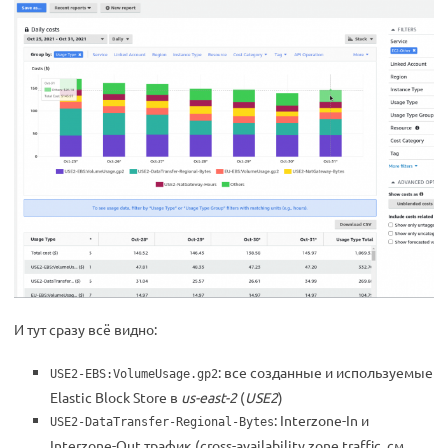
И тут сразу всё видно:
: все созданные и используемые
USE2-EBS:VolumeUsage.gp2
Elastic Block Store в
us-east-2
(
USE2
)
: Interzone-In и
USE2-DataTransfer-Regional-Bytes
Interzone-Out трафик (cross-availability zone traffic, см.