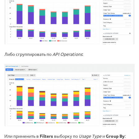
Либо сгруппировать по
API Operations
:
Или применить в
Filters
выборку по
Usage Type
и
Group By
: