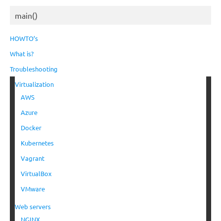
main()
HOWTO’s
What is?
Troubleshooting
Virtualization
AWS
Azure
Docker
Kubernetes
Vagrant
VirtualBox
VMware
Web servers
NGINX