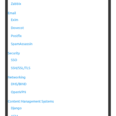
Zabbix
Email
Exim
Dovecot
Postfix
SpamAssassin
Security
SSO
SSH/SSL/TLS
Networking
DNS/BIND
OpenVPN
Content Management Systems
Django
AEM