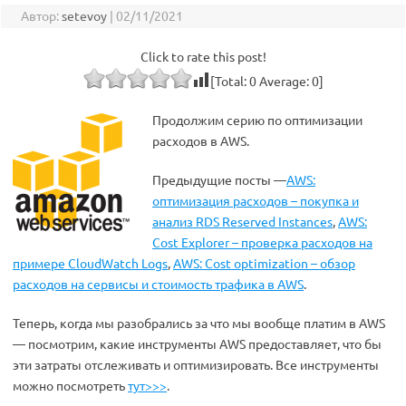
Автор:
setevoy
|
02/11/2021
Click to rate this post!
[Total:
0
Average:
0
]
Продолжим серию по оптимизации
расходов в AWS.
Предыдущие посты —
AWS:
оптимизация расходов – покупка и
анализ RDS Reserved Instances
,
AWS:
Cost Explorer – проверка расходов на
примере CloudWatch Logs
,
AWS: Cost optimization – обзор
расходов на сервисы и стоимость трафика в AWS
.
Теперь, когда мы разобрались за что мы вообще платим в AWS
— посмотрим, какие инструменты AWS предоставляет, что бы
эти затраты отслеживать и оптимизировать. Все инструменты
можно посмотреть
тут>>>
.