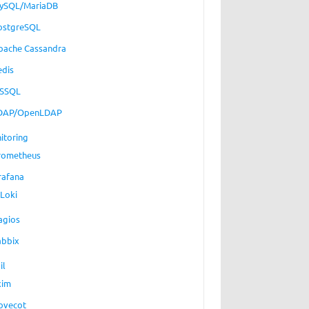
ySQL/MariaDB
ostgreSQL
pache Cassandra
edis
SSQL
DAP/OpenLDAP
itoring
rometheus
rafana
Loki
agios
abbix
il
xim
ovecot