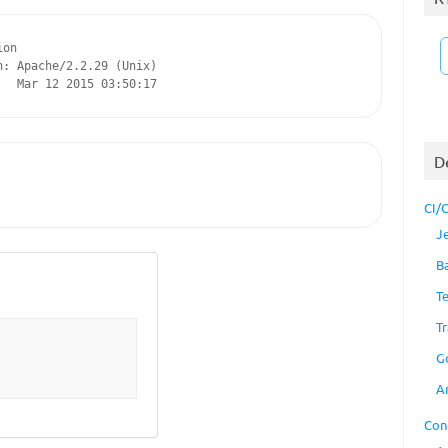
on

n: Apache/2.2.29 (Unix)

D
CI/
J
B
T
Tr
G
A
Con