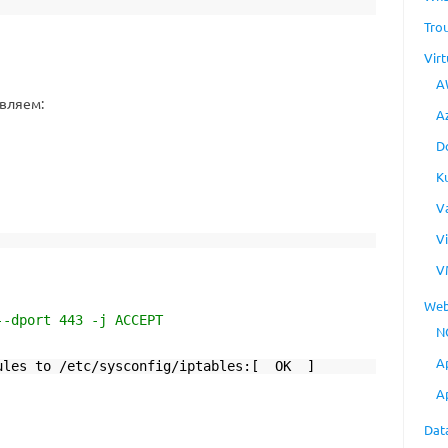
Tro
Virt
A
вляем:
A
D
K
V
V
V
Web
--dport 443 -j ACCEPT
N
A
rules to /etc/sysconfig/iptables:[ OK ]
A
Dat