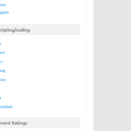
ное
nglish
cripting/coding
h
hon
++
ang
ovy
P
a
erShell
ecent Ratings