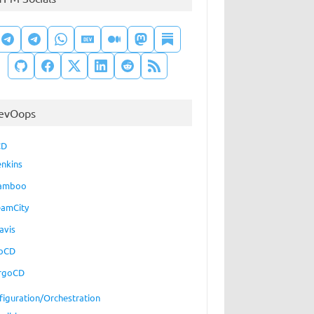
evOops
CD
enkins
amboo
eamCity
avis
oCD
rgoCD
figuration/Orchestration