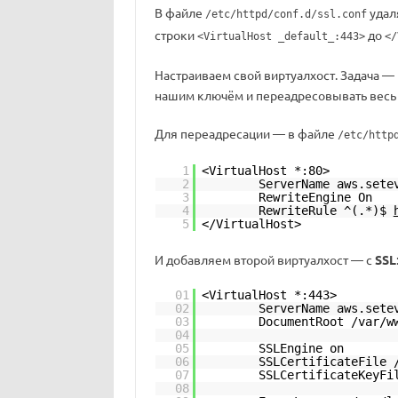
В файле
удал
/etc/httpd/conf.d/ssl.conf
строки
до
<VirtualHost _default_:443>
</
Настраиваем свой виртуалхост. Задача —
нашим ключём и переадресовывать весь
Для переадресации — в файле
/etc/http
1
<VirtualHost *:80>
2
ServerName aws.sete
3
RewriteEngine On
4
RewriteRule ^(.*)$
5
</VirtualHost>
И добавляем второй виртуалхост — с
SSL
01
<VirtualHost *:443>
02
ServerName aws.sete
03
DocumentRoot /var/w
04
05
SSLEngine on
06
SSLCertificateFile 
07
SSLCertificateKeyFi
08