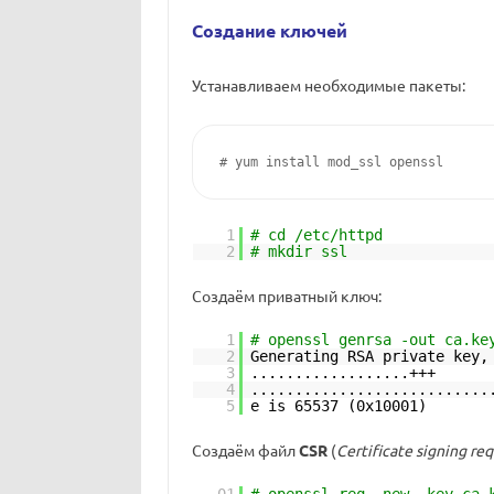
Создание ключей
Устанавливаем необходимые пакеты:
# yum install mod_ssl openssl
1
# cd /etc/httpd
2
# mkdir ssl
Создаём приватный ключ:
1
# openssl genrsa -out ca.ke
2
Generating RSA private key,
3
..................+++
4
...........................
5
e is 65537 (0x10001)
Создаём файл
CSR
(
Certificate signing re