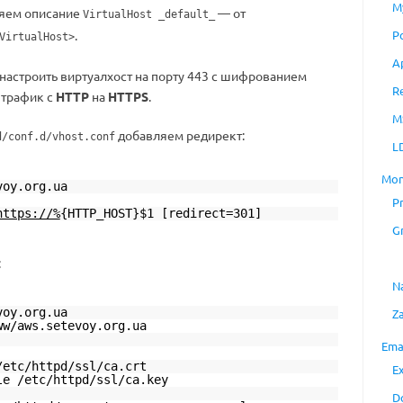
M
яем описание
— от
VirtualHost _default_
.
P
VirtualHost>
A
 настроить виртуалхост на порту 443 с шифрованием
R
 трафик с
HTTP
на
HTTPS
.
M
добавляем редирект:
d/conf.d/vhost.conf
L
Mon
voy.org.ua
P
https://%
{HTTP_HOST}$1 [redirect=301]
G
:
N
voy.org.ua
Z
ww/aws.setevoy.org.ua
Ema
/etc/httpd/ssl/ca.crt
E
le /etc/httpd/ssl/ca.key
D