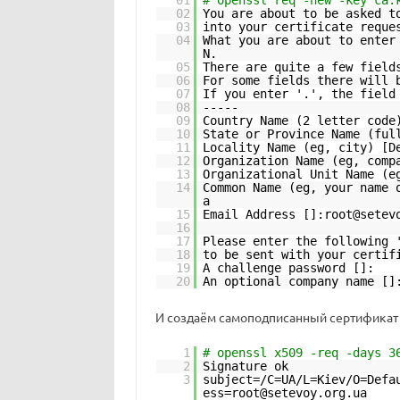
01
# openssl req -new -key ca.
02
You are about to be asked t
03
into your certificate reque
04
What you are about to enter
N.
05
There are quite a few field
06
For some fields there will 
07
If you enter '.', the field
08
-----
09
Country Name (2 letter code
10
State or Province Name (ful
11
Locality Name (eg, city) [D
12
Organization Name (eg, comp
13
Organizational Unit Name (e
14
Common Name (eg, your name 
a
15
Email Address []:root@setev
16
17
Please enter the following 
18
to be sent with your certif
19
A challenge password []:
20
An optional company name []
И создаём самоподписанный сертификат 
1
# openssl x509 -req -days 3
2
Signature ok
3
subject=/C=UA/L=Kiev/O=Defa
ess=root@setevoy.org.ua