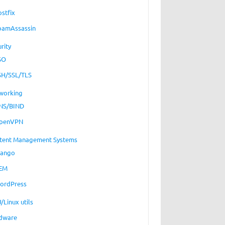
ostfix
pamAssassin
rity
SO
SH/SSL/TLS
working
NS/BIND
penVPN
tent Management Systems
jango
EM
ordPress
/Linux utils
dware