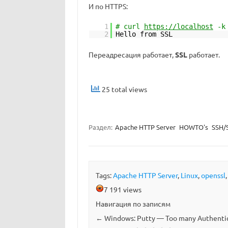
И по HTTPS:
1
# curl
https://localhost
-k
2
Hello from SSL
Переадресация работает,
SSL
работает.
25 total views
Раздел:
Apache HTTP Server
HOWTO's
SSH/
Tags:
Apache HTTP Server
,
Linux
,
openssl
7 191 views
Навигация по записям
←
Windows: Putty — Too many Authenti