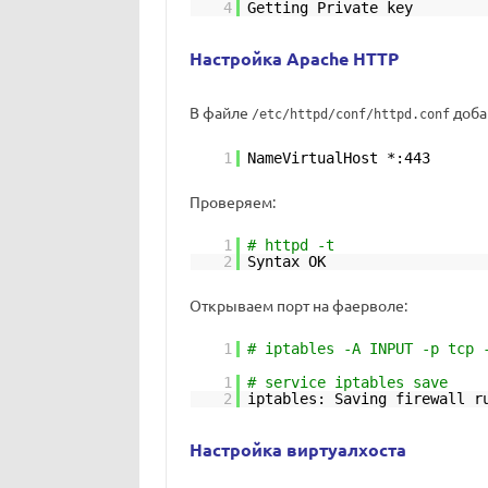
4
Getting Private key
Настройка Apache HTTP
В файле
доба
/etc/httpd/conf/httpd.conf
1
NameVirtualHost *:443
Проверяем:
1
# httpd -t
2
Syntax OK
Открываем порт на фаерволе:
1
# iptables -A INPUT -p tcp 
1
# service iptables save
2
iptables: Saving firewall 
Настройка виртуалхоста