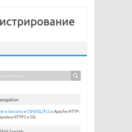
нистрирование
avigation
me
»
Security
»
SSH/SSL/TLS
»
Apache HTTP:
тройка HTTPS и SSL
TFM Socials