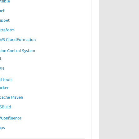
nsible
hef
uppet
erraform
WS CloudFormation
sion Control System
t
VN
d tools
acker
pache Maven
SBuild
a/Confluence
ups