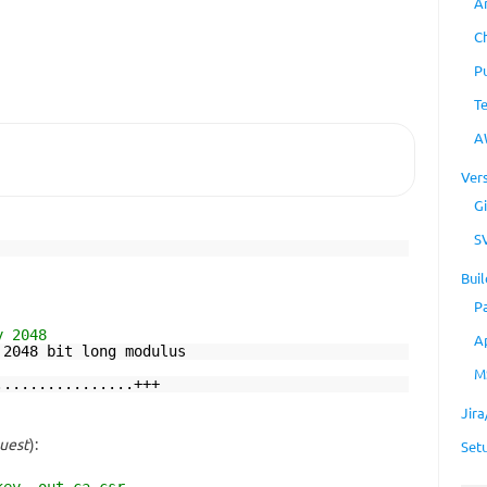
A
C
P
T
A
Ver
Gi
S
Buil
P
y 2048
A
 2048 bit long modulus
M
................+++
Jir
quest
):
Set