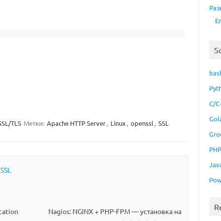
Раз
E
S
bas
Pyt
C/C
Gol
SSL/TLS
Метки:
Apache HTTP Server
,
Linux
,
openssl
,
SSL
Gro
PH
Jav
,
SSL
Pow
R
cation
Nagios: NGINX + PHP-FPM — установка на