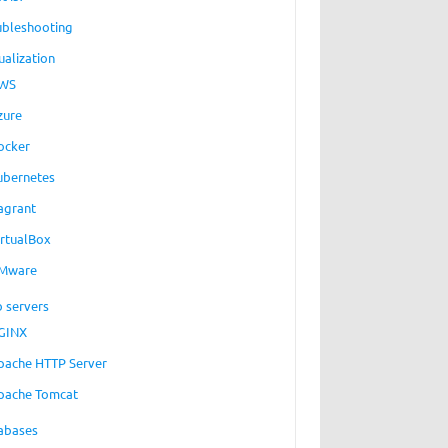
ubleshooting
ualization
WS
zure
ocker
ubernetes
agrant
irtualBox
Mware
 servers
GINX
pache HTTP Server
pache Tomcat
abases