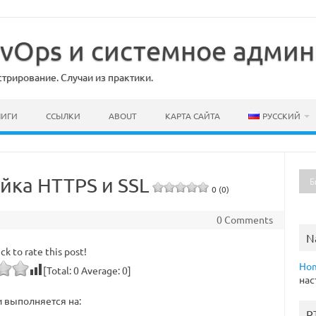
DevOps и системное адми
рирование. Случаи из практики.
НИГИ
ССЫЛКИ
ABOUT
КАРТА САЙТА
РУССКИЙ
йка HTTPS и SSL
0 (0)
0 Comments
N
ick to rate this post!
Ho
[Total:
0
Average:
0
]
нас
 выполняется на:
R