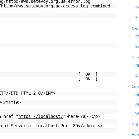
httpd/aws.setevoy.org.ua-error.log
httpd/aws.setevoy.org.ua-access.log combined
P
S
Secu
S
S
Net
D
httpd: [ OK ]
O
httpd: [ OK ]
Con
ETF//DTD HTML 2.0//EN">
D
y</title>
A
W
a href="
https://localhost/
">here</a>.</p>
GNU
zon) Server at localhost Port 80</address>
Har