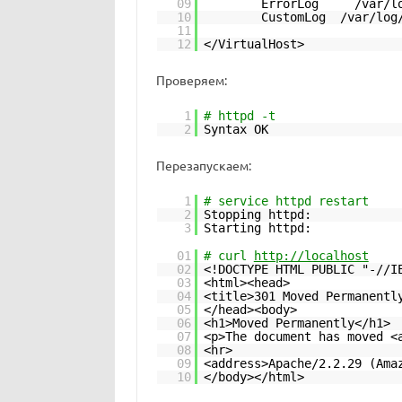
09
ErrorLog /var/log/
10
CustomLog /var/log/
11
12
</VirtualHost>
Проверяем:
1
# httpd -t
2
Syntax OK
Перезапускаем:
1
# service httpd restart
2
Stopping 
3
Starting 
01
# curl
http://localhost
02
<!DOCTYPE HTML PUBLIC "-//I
03
<html><head>
04
<title>301 Moved Permanentl
05
</head><body>
06
<h1>Moved Permanently</h1>
07
<p>The document has moved <
08
<hr>
09
<address>Apache/2.2.29 (Ama
10
</body></html>