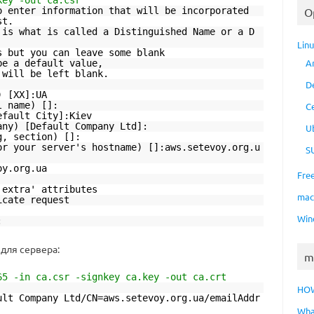
key -out ca.csr
o enter information that will be incorporated
O
st.
 is what is called a Distinguished Name or a D
Lin
s but you can leave some blank
A
be a default value,
 will be left blank.
D
) [XX]:UA
l name) []:
C
efault City]:Kiev
any) [Default Company Ltd]:
U
g, section) []:
or your server's hostname) []:aws.setevoy.org.u
S
oy.org.ua
Fre
'extra' attributes
ma
icate request
Win
:
для сервера:
m
65 -in ca.csr -signkey ca.key -out ca.crt
HO
ult Company Ltd/CN=aws.setevoy.org.ua/emailAddr
Wha