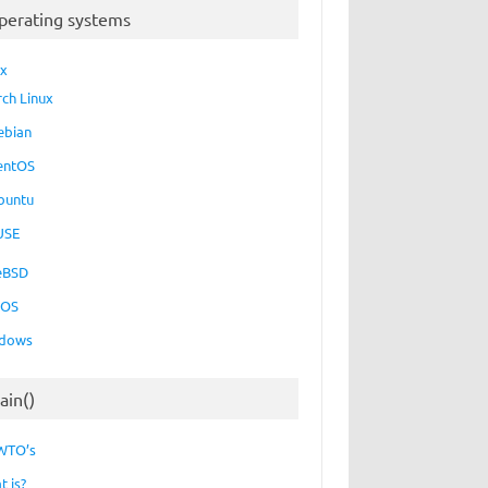
perating systems
ux
rch Linux
ebian
entOS
buntu
USE
eBSD
cOS
dows
ain()
WTO’s
t is?