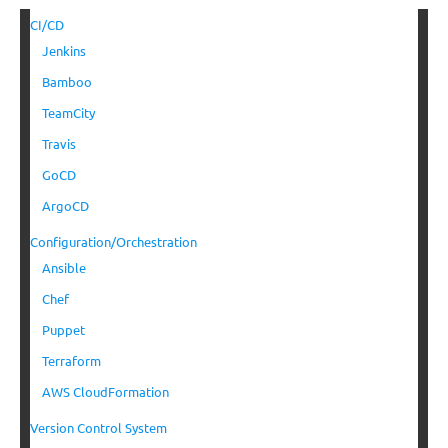
CI/CD
Jenkins
Bamboo
TeamCity
Travis
GoCD
ArgoCD
Configuration/Orchestration
Ansible
Chef
Puppet
Terraform
AWS CloudFormation
Version Control System