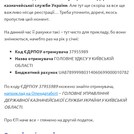
казначейської служби України
. Але тут ще скоріш за все ще
важливо місце реєстрації… Треба уточнити, доречі, якось
пропустив цей момент.
На данний час її рахунки такі – тут чисто для прикладу, бо вони
змінюються, начебто раз на рік у січні:
Код ЄДРПОУ отримувача
37955989
Назва отримувача
ГОЛОВНЕ УДКСУ У КИЇВСЬКІЙ
ОБЛАСТІ
Бюджетний рахунок
UA878999980314060699000010782
По коду ЄДРПОУ
37955989
можемо знайти отримувача,
наприклад на Опендатаботі
–
ГОЛОВНЕ УПРАВЛІННЯ
ДЕРЖАВНОЇ КАЗНАЧЕЙСЬКОЇ СЛУЖБИ УКРАЇНИ У КИЇВСЬКІЙ
ОБЛАСТІ
.
Про ЄП наче все – глянемо на другий податок.