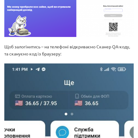
Щоб залогінитись – на телефоні відкриваємо Сканер QA-коду,
та скануємо код із браузеру: