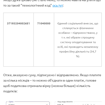
то за такий “технологічний код”
ось тут
:
37193204002651
71040000
Єдиний соціальний внесок, що
сплачується фізичними
особами – підприємствами, у
т.ч. які обрали спрощену
систему оподаткування та
осіб, які проводять незалежну
професійну діяльність (34,7
%).
Отже, вказуємо суму, підписуємо і відправляємо. Якщо платите
за кілька місяців – то можно об’єднати в один платіж, голове
щоб податкова отримала вірну (можна більше) кількість
податків: