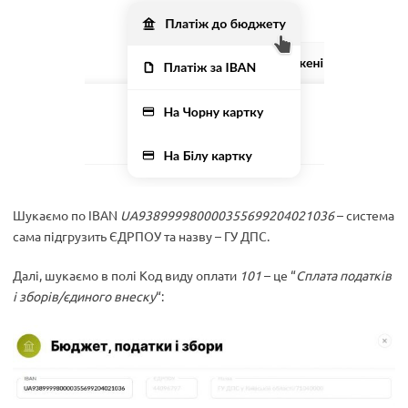
Шукаємо по IBAN
UA938999980000355699204021036
– система
сама підгрузить ЄДРПОУ та назву – ГУ ДПС.
Далі, шукаємо в полі Код виду оплати
101
– це “
Сплата податків
і зборів/єдиного внеску
“: