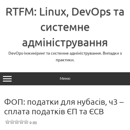
Перейти
до
RTFM: Linux, DevOps та
вмісту
системне
адміністрування
DevOps-інжиніринг та системне адміністрування. Випадки з
практики.
Меню
ФОП: податки для нубасів, ч3 –
сплата податків ЄП та ЄСВ
0 (0)