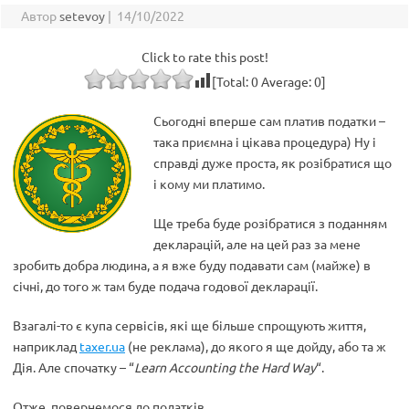
Автор
setevoy
|
14/10/2022
Click to rate this post!
[Total:
0
Average:
0
]
Сьогодні вперше сам платив податки –
така приємна і цікава процедура) Ну і
справді дуже проста, як розібратися що
і кому ми платимо.
Ще треба буде розібратися з поданням
декларацій, але на цей раз за мене
зробить добра людина, а я вже буду подавати сам (майже) в
січні, до того ж там буде подача годової декларації.
Взагалі-то є купа сервісів, які ще більше спрощують життя,
наприклад
taxer.ua
(не реклама), до якого я ще дойду, або та ж
Дія. Але спочатку – “
Learn Accounting the Hard Way
“.
Отже, повернемося до податків.