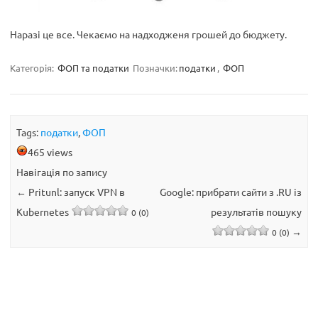
Наразі це все. Чекаємо на надходженя грошей до бюджету.
Категорія:
ФОП та податки
Позначки:
податки
,
ФОП
Tags:
податки
,
ФОП
465 views
Навігація по запису
←
Pritunl: запуск VPN в
Google: прибрати сайти з .RU із
Kubernetes
результатів пошуку
0 (0)
→
0 (0)