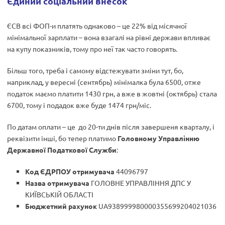
Єдиний соціальний внесок
ЄСВ всі ФОП-и платять однаково – це 22% від місячної
мінімальної зарплати – вона взагалі на рівні держави впливає
на купу показників, тому про неї так часто говорять.
Більш того, треба і самому відстежувати зміни тут, бо,
наприклад, у вересні (сентябрь) мінімалка була 6500, отже
податок маємо платити 1430 грн, а вже в жовтні (октябрь) стала
6700, тому і подадок вже буде 1474 грн/міс.
По датам оплати – це до 20-ти днів після завершеня кварталу, і
реквізити інші, бо тепер платимо
Головному Управлінню
Державної Податкової Служби
:
Код ЄДРПОУ отримувача
44096797
Назва отримувача
ГОЛОВНЕ УПРАВЛІННЯ ДПС У
КИЇВСЬКІЙ ОБЛАСТІ
Бюджетний рахунок
UA938999980000355699204021036