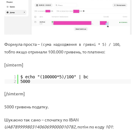
Формула проста –
,
(сума надходження в гривні * 5) / 100
тобто якщо отримали 100.000 гривень, то платимо:
[simterm]
1
$ echo "(100000*5)/100" | bc
2
5000
[/simterm]
5000 гривень податку.
Шукаємо так само – спочатку по IBAN
UA878999980314060699000010782
, потім по коду
101
: