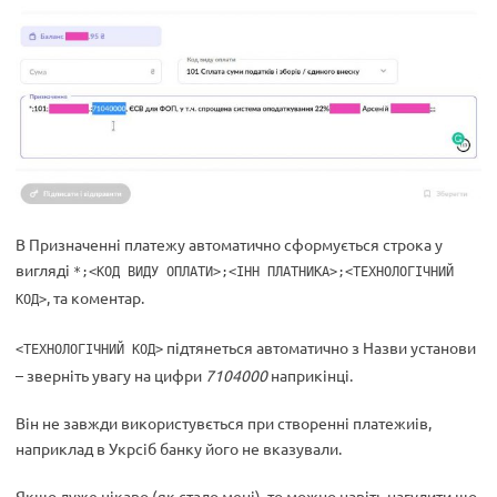
В Призначенні платежу автоматично сформується строка у
вигляді
*;<КОД ВИДУ ОПЛАТИ>;<ІНН ПЛАТНИКА>;<ТЕХНОЛОГІЧНИЙ
, та коментар.
КОД>
підтянеться автоматично з Назви установи
<ТЕХНОЛОГІЧНИЙ КОД>
– зверніть увагу на цифри
7104000
наприкінці.
Він не завжди використувється при створенні платежиів,
наприклад в Укрсіб банку його не вказували.
Якщо дуже цікаво (як стало мені), то можно навіть нагулити що