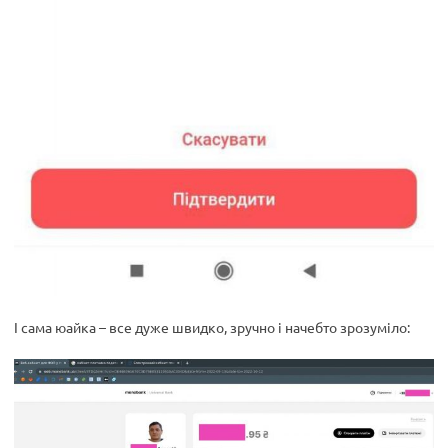
І сама юайка – все дуже швидко, зручно і начебто зрозуміло: