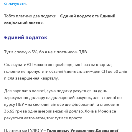
сплачувати
.
Тобто платимо два податки –
Єдиний податок
та
Єдиний
соціальний внесок
.
Єдиний податок
Тут я сплачую 5%, бо я не є платником ПДВ.
Сплачувати ЄП можно як щомісяця, так і раз на квартал,
головне не пропустити останній день сплати – для ЄП це 50 днів
після завершення кварталу.
Для зарплат в валюті, сума податку рахується на день
зарахування доллару на долларовий рахунок, але в гривні по
курсу НБУ – на сьогодні він все ще фіксований та становить
36.65 грн за один американський доллар. Хоча в Моно все
рахуеться автоматом, тож тут все просто.
Платимо ми ГУДКСУ –
Головному Управлінню Державної