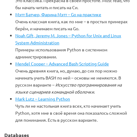
Это классика. Прекрасна в своей простоте. Must read, что
бы начать читать и писать на Си.
Мэтт Батчер, Фарина Мэтт – Go на практике
Очень классная книга, как по мне – в простых примерах
берём, и начинаем писать на Go.
Noah Gift, Jeremy M. Jones – Python for Unix and Linux
System Administration
Примеры использования Python в системном
администрировании.
Mendel Cooper – Advanced Bash-Scripting Guide
Очень древняя книга, но, думаю, до сих пор можно
начинать учить BASH по ней – основы не меняются. В
русском варианте –
Искусство программирования на
языке сценариев командной оболочки
.
Mark Lutz – Learning Python
Чуть ли не настольная книга всех, кто начинает учить
Python, хотя мне в своё время она показалось сложной
для понимания. Есть в русском варианте.
Databases