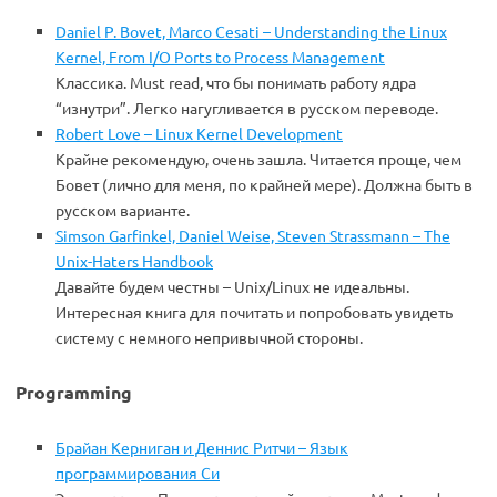
Daniel P. Bovet, Marco Cesati – Understanding the Linux
Kernel, From I/O Ports to Process Management
Классика. Must read, что бы понимать работу ядра
“изнутри”. Легко нагугливается в русском переводе.
Robert Love – Linux Kernel Development
Крайне рекомендую, очень зашла. Читается проще, чем
Бовет (лично для меня, по крайней мере). Должна быть в
русском варианте.
Simson Garfinkel, Daniel Weise, Steven Strassmann – The
Unix-Haters Handbook
Давайте будем честны – Unix/Linux не идеальны.
Интересная книга для почитать и попробовать увидеть
систему с немного непривычной стороны.
Programming
Брайан Керниган и Деннис Ритчи – Язык
программирования Си