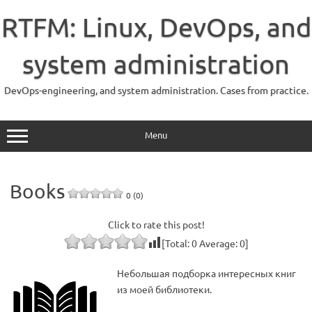
Skip
to
RTFM: Linux, DevOps, and
content
system administration
DevOps-engineering, and system administration. Cases from practice.
Menu
Books
0 (0)
Click to rate this post!
[Total:
0
Average:
0
]
Небольшая подборка интересных книг
из моей библиотеки.