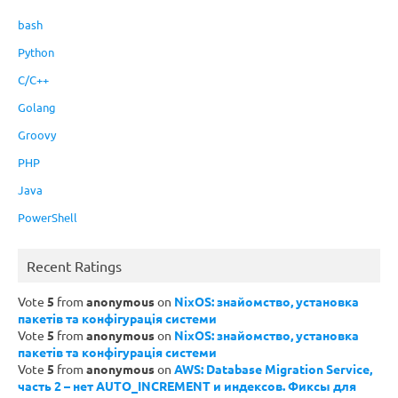
bash
Python
C/C++
Golang
Groovy
PHP
Java
PowerShell
Recent Ratings
Vote
5
from
anonymous
on
NixOS: знайомство, установка
пакетів та конфігурація системи
Vote
5
from
anonymous
on
NixOS: знайомство, установка
пакетів та конфігурація системи
Vote
5
from
anonymous
on
AWS: Database Migration Service,
часть 2 – нет AUTO_INCREMENT и индексов. Фиксы для