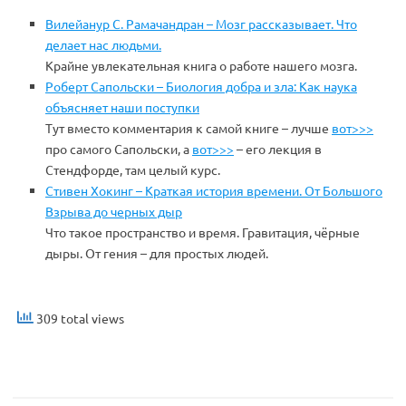
Вилейанур С. Рамачандран – Мозг рассказывает. Что
делает нас людьми.
Крайне увлекательная книга о работе нашего мозга.
Роберт Сапольски – Биология добра и зла: Как наука
объясняет наши поступки
Тут вместо комментария к самой книге – лучше
вот>>>
про самого Сапольски, а
вот>>>
– его лекция в
Стендфорде, там целый курс.
Стивен Хокинг – Краткая история времени. От Большого
Взрыва до черных дыр
Что такое пространство и время. Гравитация, чёрные
дыры. От гения – для простых людей.
309 total views