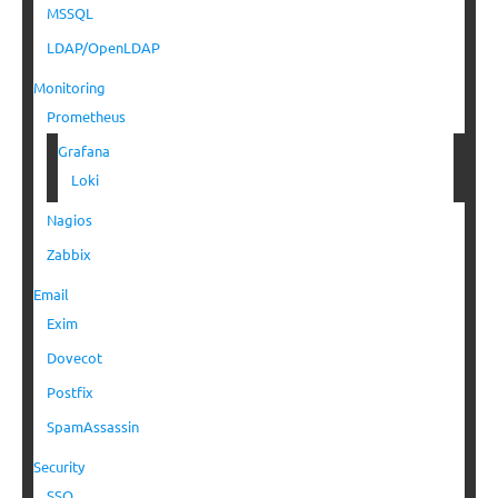
MSSQL
LDAP/OpenLDAP
Monitoring
Prometheus
Grafana
Loki
Nagios
Zabbix
Email
Exim
Dovecot
Postfix
SpamAssassin
Security
SSO