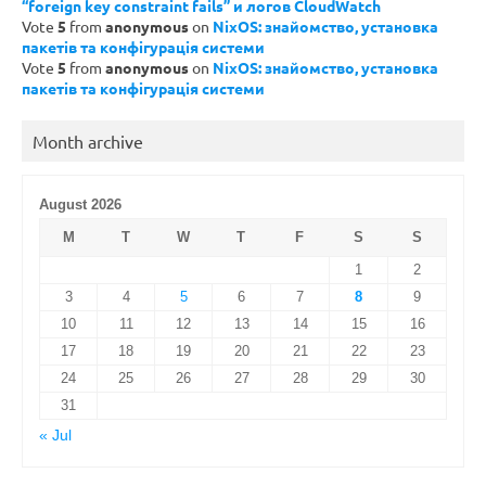
“foreign key constraint fails” и логов CloudWatch
Vote
5
from
anonymous
on
NixOS: знайомство, установка
пакетів та конфігурація системи
Vote
5
from
anonymous
on
NixOS: знайомство, установка
пакетів та конфігурація системи
Month archive
August 2026
M
T
W
T
F
S
S
1
2
3
4
5
6
7
8
9
10
11
12
13
14
15
16
17
18
19
20
21
22
23
24
25
26
27
28
29
30
31
« Jul