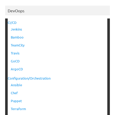
DevOops
CI/CD
Jenkins
Bamboo
TeamCity
Travis
GoCD
ArgoCD
Configuration/Orchestration
Ansible
Chef
Puppet
Terraform