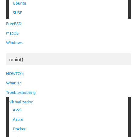
Ubuntu
SUSE
FreeBSD
macOS
Windows
main()
HOWTO’s
What is?
Troubleshooting
Virtualization
AWS
Azure
Docker