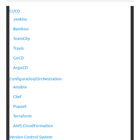
CI/CD
Jenkins
Bamboo
TeamCity
Travis
GoCD
ArgoCD
Configuration/Orchestration
Ansible
Chef
Puppet
Terraform
AWS CloudFormation
Version Control System