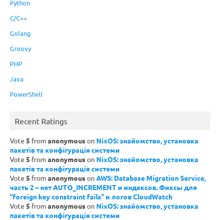
Python
C/C++
Golang
Groovy
PHP
Java
PowerShell
Recent Ratings
Vote
5
from
anonymous
on
NixOS: знайомство, установка
пакетів та конфігурація системи
Vote
5
from
anonymous
on
NixOS: знайомство, установка
пакетів та конфігурація системи
Vote
5
from
anonymous
on
AWS: Database Migration Service,
часть 2 – нет AUTO_INCREMENT и индексов. Фиксы для
“foreign key constraint fails” и логов CloudWatch
Vote
5
from
anonymous
on
NixOS: знайомство, установка
пакетів та конфігурація системи