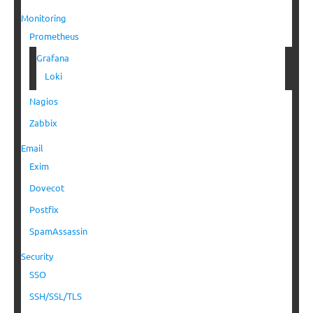
Monitoring
Prometheus
Grafana
Loki
Nagios
Zabbix
Email
Exim
Dovecot
Postfix
SpamAssassin
Security
SSO
SSH/SSL/TLS