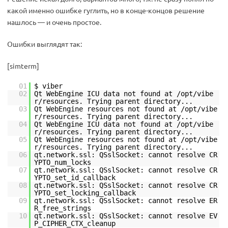
какой именно ошибке гуглить, но в конце-концов решение
нашлось — и очень простое.
Ошибки выглядят так:
[simterm]
01
$ viber
02
Qt WebEngine ICU data not found at /opt/vibe
r/resources. Trying parent directory...
03
Qt WebEngine resources not found at /opt/vibe
r/resources. Trying parent directory...
04
Qt WebEngine ICU data not found at /opt/vibe
r/resources. Trying parent directory...
05
Qt WebEngine resources not found at /opt/vibe
r/resources. Trying parent directory...
06
qt.network.ssl: QSslSocket: cannot resolve CR
YPTO_num_locks
07
qt.network.ssl: QSslSocket: cannot resolve CR
YPTO_set_id_callback
08
qt.network.ssl: QSslSocket: cannot resolve CR
YPTO_set_locking_callback
09
qt.network.ssl: QSslSocket: cannot resolve ER
R_free_strings
10
qt.network.ssl: QSslSocket: cannot resolve EV
P_CIPHER_CTX_cleanup