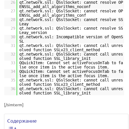
26
qt.network.ssl: QSslSocket: cannot resolve OP
ENSSL_add_all_algorithms_noconf
27
qt.network.ssl: QSslSocket: cannot resolve OP
ENSSL_add_all_algorithms_conf
28
qt.network.ssl: QSslSocket: cannot resolve SS
Leay
29
qt.network.ssl: QSslSocket: cannot resolve SS
Leay_version
30
qt.network.ssl: Incompatible version of OpenS
SL
31
qt.network.ssl: QSslSocket: cannot call unres
olved function SSLv23_client_method
32
qt.network.ssl: QSslSocket: cannot call unres
olved function SSL_library_init
33
QQuickItem: Cannot set activeFocusOnTab to fa
lse once item is the active focus item.
34
QQuickItem: Cannot set activeFocusOnTab to fa
lse once item is the active focus item.
35
qt.network.ssl: QSslSocket: cannot call unres
olved function SSLv23_client_method
36
qt.network.ssl: QSslSocket: cannot call unres
olved function SSL_library_init
[/simterm]
Содержание