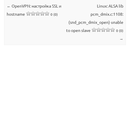
←
OpenVPN: настройка SSL и
Linux: ALSA lib
hostname
pcm_dmix.c:1108:
0 (0)
(snd_pcm_dmix_open) unable
to open slave
0 (0)
→