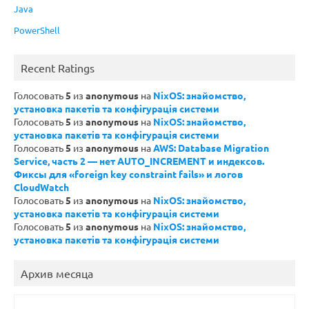
Java
PowerShell
Recent Ratings
Голосовать
5
из
anonymous
на
NixOS: знайомство,
установка пакетів та конфігурація системи
Голосовать
5
из
anonymous
на
NixOS: знайомство,
установка пакетів та конфігурація системи
Голосовать
5
из
anonymous
на
AWS: Database Migration
Service, часть 2 — нет AUTO_INCREMENT и индексов.
Фиксы для «foreign key constraint fails» и логов
CloudWatch
Голосовать
5
из
anonymous
на
NixOS: знайомство,
установка пакетів та конфігурація системи
Голосовать
5
из
anonymous
на
NixOS: знайомство,
установка пакетів та конфігурація системи
Архив месяца