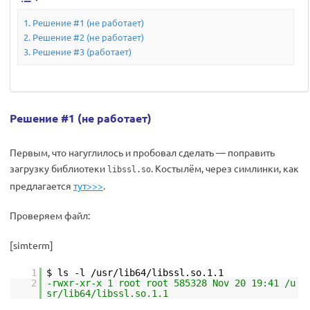
Решение #1 (не работает)
Решение #2 (не работает)
Решение #3 (работает)
Решение #1 (не работает)
Первым, что нагуглилось и пробовал сделать — поправить
загрузку библиотеки
. Костылём, через симлинки, как
libssl.so
предлагается
тут>>>
.
Проверяем файл:
[simterm]
1
$ ls -l /usr/lib64/libssl.so.1.1
2
-rwxr-xr-x 1 root root 585328 Nov 20 19:41 /u
sr/lib64/libssl.so.1.1