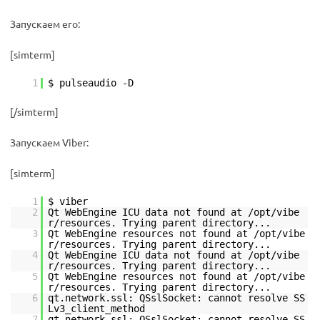
Запускаем его:
[simterm]
1
$ pulseaudio -D
[/simterm]
Запускаем Viber:
[simterm]
1
$ viber
2
Qt WebEngine ICU data not found at /opt/vibe
r/resources. Trying parent directory...
3
Qt WebEngine resources not found at /opt/vibe
r/resources. Trying parent directory...
4
Qt WebEngine ICU data not found at /opt/vibe
r/resources. Trying parent directory...
5
Qt WebEngine resources not found at /opt/vibe
r/resources. Trying parent directory...
6
qt.network.ssl: QSslSocket: cannot resolve SS
Lv3_client_method
7
qt.network.ssl: QSslSocket: cannot resolve SS