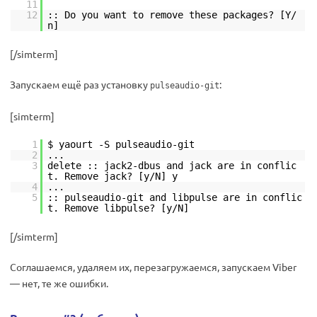
11
12
:: Do you want to remove these packages? [Y/
n]
[/simterm]
Запускаем ещё раз установку
:
pulseaudio-git
[simterm]
1
$ yaourt -S pulseaudio-git
2
...
3
delete :: jack2-dbus and jack are in conflic
t. Remove jack? [y/N] y
4
...
5
:: pulseaudio-git and libpulse are in conflic
t. Remove libpulse? [y/N]
[/simterm]
Соглашаемся, удаляем их, перезагружаемся, запускаем Viber
— нет, те же ошибки.