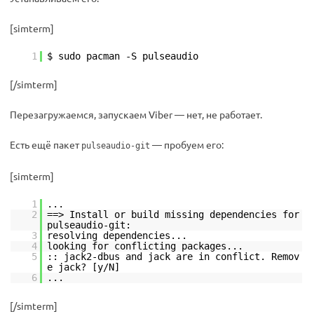
[simterm]
1
$ sudo pacman -S pulseaudio
[/simterm]
Перезагружаемся, запускаем Viber — нет, не работает.
Есть ещё пакет
— пробуем его:
pulseaudio-git
[simterm]
1
...
2
==> Install or build missing dependencies for
pulseaudio-git:
3
resolving dependencies...
4
looking for conflicting packages...
5
:: jack2-dbus and jack are in conflict. Remov
e jack? [y/N]
6
...
[/simterm]