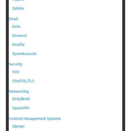
Zabbix
Email
Exim
Dovecot
Postfix
SpamAssassin
Security
SSO
SSH/SSL/TLS
Networking
DNS/BIND
OpenVPN
Content Management Systems
Django