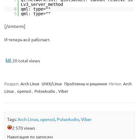
Lv3_server_method
8
qml: type=""
9
qml: type=""
[/simterm]
И теперь всё работает.
20 total views
Раздел:
Arch Linux
UNIX/Linux
Проблемы и решения
Метки:
Arch
Linux
,
openssl
,
PulseAudio
,
Viber
Tags:
Arch Linux
,
openssl
,
PulseAudio
,
Viber
2 570 views
Навигация по записям