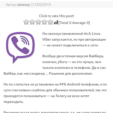
Автор:
setevoy
|
27/02/2019
Click to rate this post!
[Total:
0
Average:
0
]
На свежеустановленной Arch Linux
Viber запускается, но при авторизации
— не может подключиться к сети.
Вообще десктопная версия Вайбера,
конечно, убога — но это лучше, чем
тыкать кнопочки в телефоне. Да и сам
Вайбер, как мессенджер… Решение для домохозяек.
Но по статистке он установлен на 94% Android-телефонах, и по
сути стал новым скайпом для обычных пользователей, так что
приходится пользоваться — на Телегу не всех хотят
переходить.
Решение искал долго, вариантов много, т.к. не сразу понял по