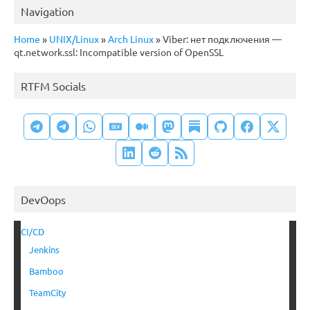
Navigation
Home
»
UNIX/Linux
»
Arch Linux
»
Viber: нет подключения —
qt.network.ssl: Incompatible version of OpenSSL
RTFM Socials
DevOops
CI/CD
Jenkins
Bamboo
TeamCity