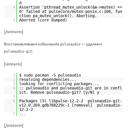
d
4
Assertion 'pthread_mutex_unlock(&m->mutex) ==
0' failed at pulsecore/mutex-posix.c:108, fun
ction pa_mutex_unlock(). Aborting.
5
Aborted (core dumped)
[/simterm]
Восстанавливаем «обычный»
— удаляем
pulseaudio
:
pulseaudio-git
[simterm]
1
$ sudo pacman -S pulseaudio
2
resolving dependencies...
3
looking for conflicting packages...
4
:: pulseaudio and pulseaudio-git are in confl
ict. Remove pulseaudio-git? [y/N] y
5
6
Packages (3) libpulse-12.2-2 pulseaudio-git-
v12.0.269.gdb788229c-1 [removal] pulseaudio-
12.2-2
7
...
[/simterm]