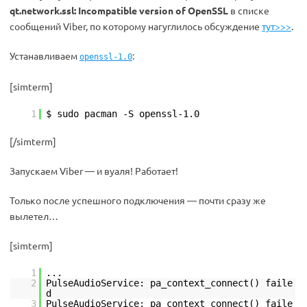
qt.network.ssl: Incompatible version of OpenSSL
в списке
сообщений Viber, по которому нагуглилось обсуждение
тут>>>
.
Устанавливаем
:
openssl-1.0
[simterm]
1
$ sudo pacman -S openssl-1.0
[/simterm]
Запускаем Viber — и вуаля! Работает!
Только после успешного подключения — почти сразу же
вылетел…
[simterm]
1
...
2
PulseAudioService: pa_context_connect() faile
d
3
PulseAudioService: pa_context_connect() faile