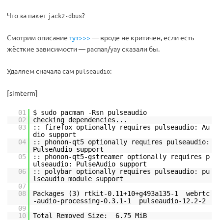
Что за пакет
?
jack2-dbus
Смотрим описание
тут>>>
— вроде не критичен, если есть
жёсткие зависимости —
/
сказали бы.
pacman
yay
Удаляем сначала сам
:
pulseaudio
[simterm]
01
$ sudo pacman -Rsn pulseaudio
02
checking dependencies...
03
:: firefox optionally requires pulseaudio: Au
dio support
04
:: phonon-qt5 optionally requires pulseaudio:
PulseAudio support
05
:: phonon-qt5-gstreamer optionally requires p
ulseaudio: PulseAudio support
06
:: polybar optionally requires pulseaudio: pu
lseaudio module support
07
08
Packages (3) rtkit-0.11+10+g493a135-1 webrtc
-audio-processing-0.3.1-1 pulseaudio-12.2-2
09
10
Total Removed Size: 6.75 MiB