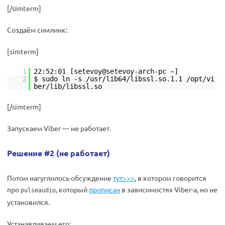
[/simterm]
Создаём симлинк:
[simterm]
1
22:52:01 [setevoy@setevoy-arch-pc ~]
2
$ sudo ln -s /usr/lib64/libssl.so.1.1 /opt/vi
ber/lib/libssl.so
[/simterm]
Запускаем Viber — не работает.
Решение #2 (не работает)
Потом нагуглилось обсуждение
тут>>>
, в котором говорится
про
, который
прописан
в зависимостях Viber-а, но не
pulseaudio
установился.
Устанавливаем его: