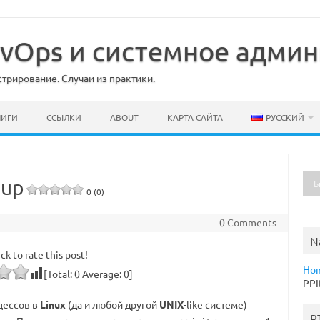
DevOps и системное адми
рирование. Случаи из практики.
НИГИ
ССЫЛКИ
ABOUT
КАРТА САЙТА
РУССКИЙ
hup
0 (0)
0 Comments
N
ick to rate this post!
Ho
[Total:
0
Average:
0
]
PPI
цессов в
Linux
(да и любой другой
UNIX
-like системе)
R