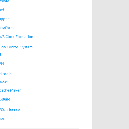
nsible
hef
uppet
erraform
WS CloudFormation
sion Control System
t
VN
d tools
acker
pache Maven
SBuild
a/Confluence
ups