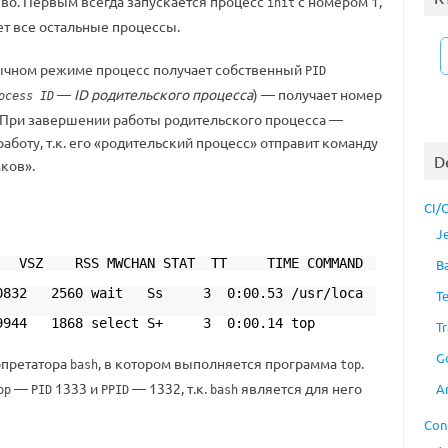
ево. Первым всегда запускается процесс
с номером 1,
init
т все остальные процессы.
чном режиме процесс получает собственный
PID
—
ID родительского процесса
) — получает номер
ocess ID
. При завершении работы родительского процесса —
аботу, т.к. его «родительский процесс» отправит команду
D
ков».
CI/
J
I VSZ RSS MWCHAN STAT TT TIME COMMAND
B
832 2560 wait Ss 3 0:00.53 /usr/loca
T
44 1868 select S+ 3 0:00.14 top
Tr
G
рпретатора
, в котором выполняется программа
.
bash
top
—
1333 и
— 1332, т.к.
является для него
A
op
PID
PPID
bash
Con