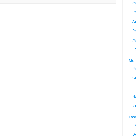
M
P
A
R
M
L
Mon
P
G
N
Z
Ema
E
D