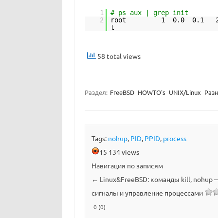
1
# ps aux | grep init
2
root 1 0.0 0.1 284
t
58 total views
Раздел:
FreeBSD
HOWTO's
UNIX/Linux
Раз
Tags:
nohup
,
PID
,
PPID
,
process
15 134 views
Навигация по записям
←
Linux&FreeBSD: команды kill, nohup 
сигналы и управление процессами
0 (0)