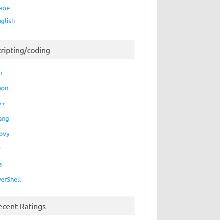
ное
nglish
cripting/coding
h
hon
++
ang
ovy
P
a
erShell
ecent Ratings