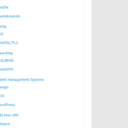
ostfix
pamAssassin
rity
SO
SH/SSL/TLS
working
NS/BIND
penVPN
tent Management Systems
jango
EM
ordPress
/Linux utils
dware