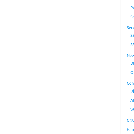
P
S
Secu
S
S
Net
D
O
Con
D
A
W
GNU
Har