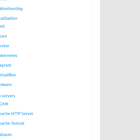
ubleshooting
ualization
WS
zure
ocker
ubernetes
agrant
irtualBox
Mware
 servers
GINX
pache HTTP Server
pache Tomcat
abases