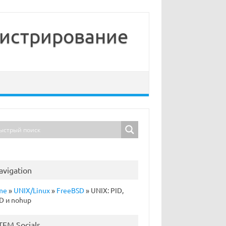
нистрирование
avigation
me
»
UNIX/Linux
»
FreeBSD
»
UNIX: PID,
D и nohup
TFM Socials