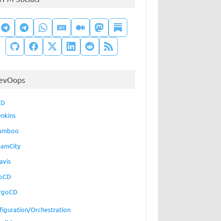
evOops
CD
enkins
amboo
eamCity
avis
oCD
rgoCD
figuration/Orchestration