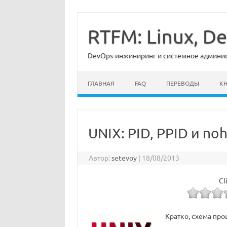
Перейти
к
содержимому
RTFM: Linux, 
DevOps-инжиниринг и системное админист
ГЛАВНАЯ
FAQ
ПЕРЕВОДЫ
К
UNIX: PID, PPID и no
Автор:
setevoy
|
18/08/2013
Cl
Кратко, схема про