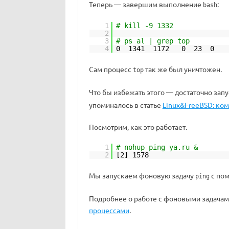
Теперь — завершим выполнение
:
bash
1
# kill -9 1332
2
3
# ps al | grep top
4
0 1341 1172 0 23 0 
Сам процесс
так же был уничтожен.
top
Что бы избежать этого — достаточно за
упоминалось в статье
Linux&FreeBSD: ком
Посмотрим, как это работает.
1
# nohup ping ya.ru &
2
[2] 1578
Мы запускаем фоновую задачу
с по
ping
Подробнее о работе с фоновыми задачам
процессами
.