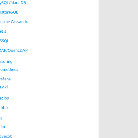
ySQL/MariaDB
ostgreSQL
pache Cassandra
edis
SSQL
DAP/OpenLDAP
itoring
rometheus
rafana
Loki
agios
abbix
il
xim
ovecot