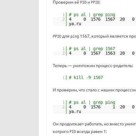
Проверим её
и
:
PID
PPID
1
# ps al | grep ping
2
4 0 1576 1567 20 
ya.ru
для
1567, который является пр
PPID
ping
1
# ps al | grep 1567
2
4 0 1567 1563 20 0
Теперь — уничтожим процесс-родитель:
1
# kill -9 1567
И проверим, что стало с нашим процессо
1
# ps al | grep ping
2
4 0 1576 1 20 0 
ya.ru
Он продолжает работать, но вместо уни
котрого
всегда равен 1:
PID