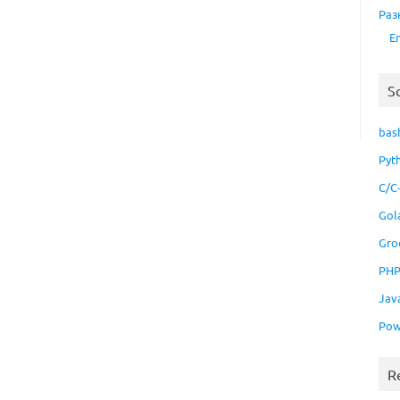
Раз
E
S
bas
Pyt
C/C
Gol
Gro
PH
Jav
Pow
R