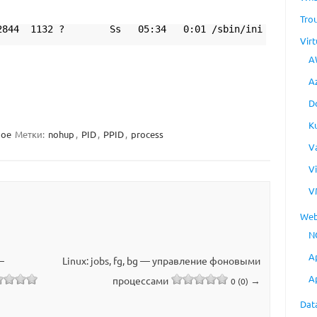
Tro
4 1132 ? Ss 05:34 0:01 /sbin/ini
Virt
A
A
D
K
ное
Метки:
nohup
,
PID
,
PPID
,
process
V
V
V
Web
N
A
—
Linux: jobs, fg, bg — управление фоновыми
A
процессами
→
0 (0)
Dat