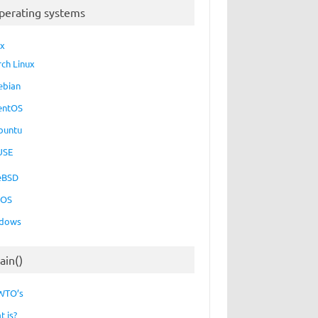
perating systems
ux
rch Linux
ebian
entOS
buntu
USE
eBSD
cOS
dows
ain()
WTO’s
t is?