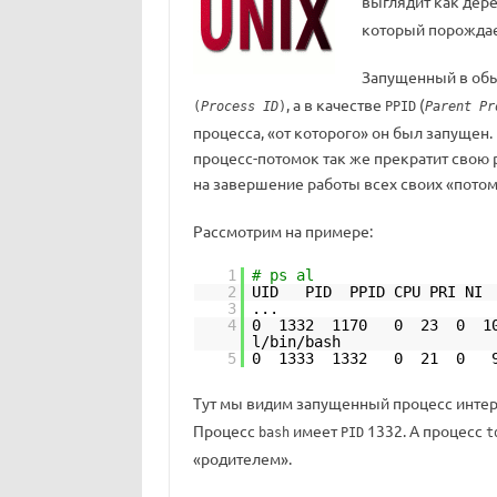
выглядит как дер
который порождае
Запущенный в обы
, а в качестве
(
(
Process ID
)
PPID
Parent Pr
процесса, «от которого» он был запущен
процесс-потомок так же прекратит свою р
на завершение работы всех своих «потом
Рассмотрим на примере:
1
# ps al
2
UID PID PPID CPU PRI N
3
...
4
0 1332 1170 0 23 0 10
l/bin/bash
5
0 1333 1332 0 21 0 99
Тут мы видим запущенный процесс инте
Процесс
имеет
1332. А процесс
bash
PID
t
«родителем».