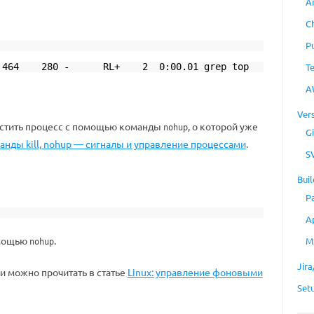
A
C
P
464 280 - RL+ 2 0:00.01 grep top
T
A
Ver
пустить процесс с помощью команды
, о которой уже
nohup
Gi
анды kill, nohup — сигналы и управление процессами
.
S
Buil
P
A
мощью
.
M
nohup
Jir
и можно прочитать в статье
Linux: управление фоновыми
Set