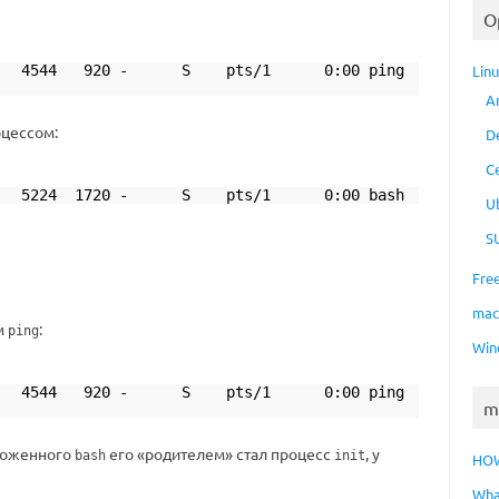
O
0 4544 920 - S pts/1 0:00 ping
Lin
A
оцессом:
D
C
 5224 1720 - S pts/1 0:00 bash
U
S
Fre
ma
м
:
ping
Win
4544 920 - S pts/1 0:00 ping
m
чтоженного
его «родителем» стал процесс
, у
bash
init
HO
Wha