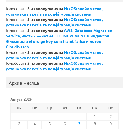
Голосовать
5
из
anonymous
на
NixOS: знайомство,
установка пакетів та конфігурація системи
Голосовать
5
из
anonymous
на
NixOS: знайомство,
установка пакетів та конфігурація системи
Голосовать
5
из
anonymous
на
AWS: Database Migration
Service, часть 2 — нет AUTO_INCREMENT и индексов.
Фиксы для «foreign key constraint fails» и логов
CloudWatch
Голосовать
5
из
anonymous
на
NixOS: знайомство,
установка пакетів та конфігурація системи
Голосовать
5
из
anonymous
на
NixOS: знайомство,
установка пакетів та конфігурація системи
Архив месяца
Август 2026
Пн
Вт
Ср
Чт
Пт
Сб
Вс
1
2
3
4
5
6
7
8
9