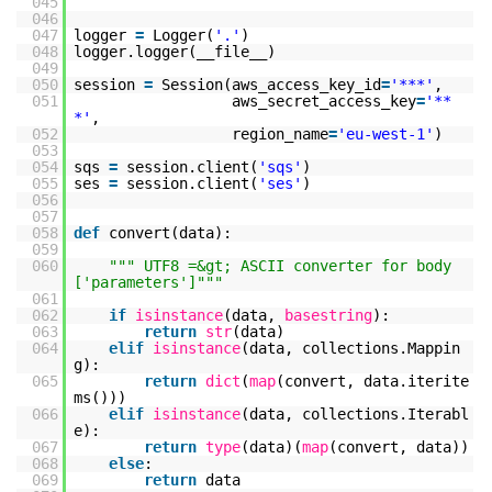
045
046
047
logger
=
Logger(
'.'
)
048
logger.logger(__file__)
049
050
session
=
Session(aws_access_key_id
=
'***'
,
051
aws_secret_access_key
=
'**
*'
,
052
region_name
=
'eu-west-1'
)
053
054
sqs
=
session.client(
'sqs'
)
055
ses
=
session.client(
'ses'
)
056
057
058
def
convert(data):
059
060
""" UTF8 =&gt; ASCII converter for body
['parameters']"""
061
062
if
isinstance
(data,
basestring
):
063
return
str
(data)
064
elif
isinstance
(data, collections.Mappin
g):
065
return
dict
(
map
(convert, data.iterite
ms()))
066
elif
isinstance
(data, collections.Iterabl
e):
067
return
type
(data)(
map
(convert, data))
068
else
:
069
return
data