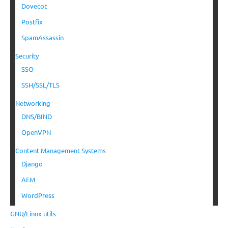
Dovecot
Postfix
SpamAssassin
Security
SSO
SSH/SSL/TLS
Networking
DNS/BIND
OpenVPN
Content Management Systems
Django
AEM
WordPress
GNU/Linux utils