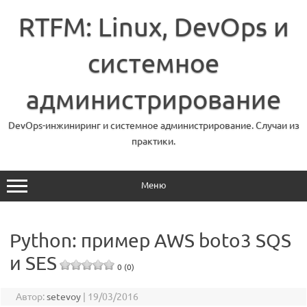
Перейти
к
RTFM: Linux, DevOps и
содержимому
системное
администрирование
DevOps-инжиниринг и системное администрирование. Случаи из
практики.
Меню
Python: пример AWS boto3 SQS
и SES
0 (0)
Автор:
setevoy
|
19/03/2016