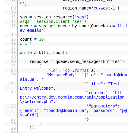
*'
,
09
region_name
=
'eu-west-1'
)
10
11
sqs
=
session.resource(
'sqs'
)
12
#sqs = session.client('ses')
13
queue
=
sqs.get_queue_by_name(QueueName
=
'fl-d
ev-emails'
)
14
15
count
=
10
16
a
=
1
17
18
while
a &lt;
=
count:
19
20
response
=
queue.send_messages(Entries
=
[
21
{
22
'Id'
:
'{}'
.
format
(a),
23
'MessageBody'
:
'{"to": "toaddr@dom
ain.ua", '
24
'"title": "Test -
Entry welcome", '
25
'"content": "htt
p:\/\/entry.dev.domain.com\/api\/application
\/welcome.php",'
26
'"parameters":
{"email": "toaddr@domain.ua", "password": "p@
ssw0rd"}'
27
'}'
28
}
29
])
30