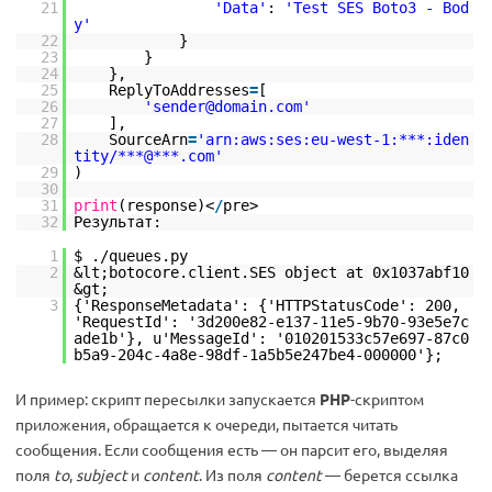
21
'Data'
:
'Test SES Boto3 - Bod
y'
22
}
23
}
24
},
25
ReplyToAddresses
=
[
26
'sender@domain.com'
27
],
28
SourceArn
=
'arn:aws:ses:eu-west-1:***:iden
tity/***@***.com'
29
)
30
31
print
(response)<
/
pre>
32
Результат:
1
$ ./queues.py
2
&lt;botocore.client.SES object at 0x1037abf10
&gt;
3
{'ResponseMetadata': {'HTTPStatusCode': 200,
'RequestId': '3d200e82-e137-11e5-9b70-93e5e7c
ade1b'}, u'MessageId': '010201533c57e697-87c0
b5a9-204c-4a8e-98df-1a5b5e247be4-000000'};
И пример: скрипт пересылки запускается
PHP
-скриптом
приложения, обращается к очереди, пытается читать
сообщения. Если сообщения есть — он парсит его, выделяя
поля
to
,
subject
и
content
. Из поля
content
— берется ссылка