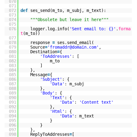
070
071
072
def
ses_send(m_to, m_subj, m_text):
073
074
"""Obsolete but leave it here"""
075
076
logger.log.info(
'Sent email to: {}'
.
forma
t
(m_to))
077
078
response
=
ses.send_email(
079
Source
=
'fromaddr@domain.com'
,
080
Destination
=
{
081
'ToAddresses'
: [
082
m_to
083
]
084
},
085
Message
=
{
086
'Subject'
: {
087
'Data'
: m_subj
088
},
089
'Body'
: {
090
'Text'
: {
091
'Data'
:
'Content text'
092
},
093
'Html'
: {
094
'Data'
: m_text
095
}
096
}
097
},
098
ReplyToAddresses
=
[