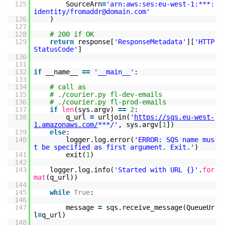
125
SourceArn
=
'arn:aws:ses:eu-west-1:***:
identity/fromaddr@domain.com'
126
)
127
128
# 200 if OK
129
return
response[
'ResponseMetadata'
][
'HTTP
StatusCode'
]
130
131
132
if
__name__
=
=
'__main__'
:
133
134
# call as
135
# ./courier.py fl-dev-emails
136
# ./courier.py fl-prod-emails
137
if
len
(sys.argv)
=
=
2
:
138
q_url
=
urljoin(
'
https://sqs.eu-west-
1.amazonaws.com/
***/'
, sys.argv[
1
])
139
else
:
140
logger.log.error(
'ERROR: SQS name mus
t be specified as first argument. Exit.'
)
141
exit(
1
)
142
143
logger.log.info(
'Started with URL {}'
.
for
mat
(q_url))
144
145
while
True
:
146
147
message
=
sqs.receive_message(QueueUr
l
=
q_url)
148