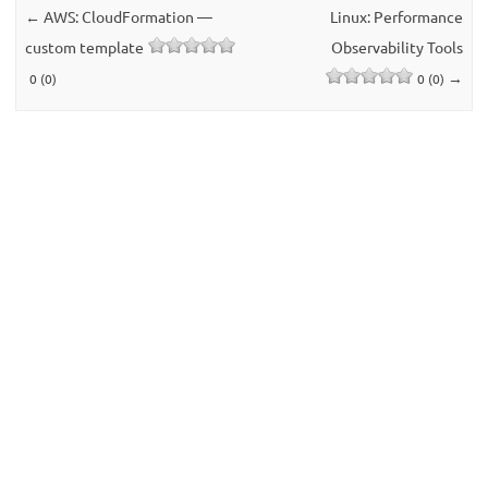
←
AWS: CloudFormation —
Linux: Performance
custom template
Observability Tools
→
0 (0)
0 (0)