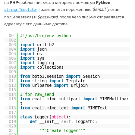
на
PHP
-шаблон письма, в котором с помощью
Python
заменяются переменные
$email
(логин
string.Template()
пользователя) и
$password
, после чего письмо отправляется
адресату с его данными доступа.
001
#!/usr/bin/env python
002
003
import
urllib2
004
import
json
005
import
os
006
import
sys
007
import
logging
008
import
collections
009
010
from
boto3.session
import
Session
011
from
string
import
Template
012
from
urlparse
import
urljoin
013
014
# for raw_send
015
from
email.mime.multipart
import
MIMEMultipar
t
016
from
email.mime.text
import
MIMEText
017
018
class
Logger(
object
):
019
def
__init__(
self
, logpath):
020
021
"""Create Logger"""