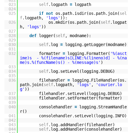
022
023
self
.logpath
=
logpath
024
025
if
not
os.path.isdir(os.path.join(
sel
f
.logpath,
'logs'
)):
026
os.mkdir(os.path.join(
self
.logpat
h,
'logs'
))
027
028
def
logger(
self
, modname):
029
030
self
.log
=
logging.getLogger(modname)
031
032
formatter
=
logging.Formatter(
'%(asct
ime)s - %(filename)s[LINE:%(lineno)d] - %(na
me)s.%(funcName)s() - %(message)s'
)
033
034
self
.log.setLevel(logging.DEBUG)
035
036
filehandler
=
logging.FileHandler(os.
path.join(
self
.logpath,
'logs'
,
'courier.lo
g'
))
037
filehandler.setLevel(logging.DEBUG)
038
filehandler.setFormatter(formatter)
039
040
consolehandler
=
logging.StreamHandle
r()
041
consolehandler.setLevel(logging.INFO)
042
043
self
.log.addHandler(filehandler)
044
self
.log.addHandler(consolehandler)