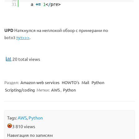
31
a
+
=
1
<
/
pre>
UPD
Наткнулся на неплохой обзор с примерами по
тут>>>
.
boto3
20 total views
Раздел:
Amazon web services
HOWTO's
Mail
Python
Scripting/coding
Метки:
AWS
,
Python
Tags:
AWS
,
Python
3 810 views
Навигация по записям