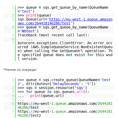
1
>>> queue
=
sqs.get_queue_by_name(QueueName
=
'test'
)
2
>>>
print
(queue)
3
sqs.Queue(url
=
'
https://eu-west-1.queue.amazon
aws.com/264418146286/test
'
)
4
>>> queue
=
sqs.get_queue_by_name(QueueName
=
'NOtest'
)
5
Traceback (most recent call last):
6
...
7
botocore.exceptions.ClientError: An error occ
urred (AWS.SimpleQueueService.NonExistentQueu
e) when calling the GetQueueUrl operation: Th
e specified queue does
not
exist
for
this wsd
l version.
Чтение из очереди:
1
>>> queue
=
sqs.create_queue(QueueName
=
'test
2'
, Attributes
=
{
'DelaySeconds'
:
'5'
})
2
>>> sqs
=
session.resource(
'sqs'
)
3
>>>
for
queue
in
sqs.queues.
all
():
4
...
print
(queue.url)
5
...
6
https:
/
/
eu
-
west
-
1.queue
.amazonaws.com
/
2644181
46286
/
test
7
https:
/
/
eu
-
west
-
1.queue
.amazonaws.com
/
2644181
46286
/
test2