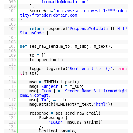
099
'fromaddr@domain.com'
100
],
101
SourceArn
=
'arn:aws:ses:eu-west-1:***:iden
tity/fromaddr@domain.com'
102
)
103
104
return
response[
'ResponseMetadata'
][
'HTTP
StatusCode'
]
105
106
107
def
ses_raw_send(m_to, m_subj, m_text):
108
109
to
=
[]
110
to.append(m_to)
111
112
logger.log.info(
'Sent email to: {}'
.
forma
t
(m_to))
113
114
msg
=
MIMEMultipart()
115
msg[
'Subject'
]
=
m_subj
116
msg[
'From'
]
=
'Sender Name &lt;fromaddr@d
omain.com&gt;'
117
msg[
'To'
]
=
m_to
118
msg.attach(MIMEText(m_text,
'html'
))
119
120
response
=
ses.send_raw_email(
121
RawMessage
=
{
122
'Data'
: msg.as_string()
123
},
124
Destinations
=
to,