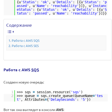
{u
'Status'
:
'ok'
, u
'Details'
: [{u
'Status'
:
'p
assed'
, u
'Name'
:
'reachability'
}]}, u
'Instanc
eStatus'
: {u
'Status'
:
'ok'
, u
'Details'
: [{u
'S
tatus'
:
'passed'
, u
'Name'
:
'reachability'
}]}}
Содержание
Работа с AWS SQS
Работа с AWS SES
Работа с AWS
SQS
Создаем новую очередь:
1
>>> sqs
=
session.resource(
'sqs'
)
2
>>> queue
=
sqs.create_queue(QueueName
=
'tes
t'
, Attributes
=
{
'DelaySeconds'
:
'5'
})
Вот так она выглядит в консоли
AWS
: