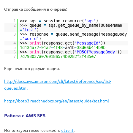
Отправка сообщения в очередь:
1
>>> sqs
=
session.resource(
'sqs'
)
2
>>> queue
=
sqs.get_queue_by_name(QueueName
=
'test'
)
3
>>> response
=
queue.send_message(MessageBody
=
'world'
)
4
>>>
print
(response.get(
'MessageId'
))
5
1d134a72
-
91a2
-
4f48
-
aa1b
-
38d66b414b9b
6
>>>
print
(response.get(
'MD5OfMessageBody'
))
7
7d793037a0760186574b0282f2f435e7
Еще немного документации:
http://docs.aws.amazon.com/cli/latest/reference/sqs/list-
queues.html
https://boto3.readthedocs.org/en/latest/guide/sqs.html
Работа с AWS SES
Используем
вместо
.
resource
client