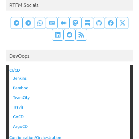
RTFM Socials
DevOops
CI/CD
Jenkins
Bamboo
TeamCity
Travis
GoCD
ArgoCD
Configuration/Orchestration