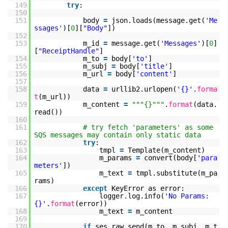
149
try
:
150
151
body
=
json.loads(message.get(
'Me
ssages'
)[
0
][
"Body"
])
152
153
m_id
=
message.get(
'Messages'
)[
0
]
[
"ReceiptHandle"
]
154
m_to
=
body[
'to'
]
155
m_subj
=
body[
'title'
]
156
m_url
=
body[
'content'
]
157
158
data
=
urllib2.urlopen(
'{}'
.
forma
t
(m_url))
159
m_content
=
"""{}"""
.
format
(data.
read())
160
161
# try fetch 'parameters' as some
SQS messages may contain only static data
162
try
:
163
tmpl
=
Template(m_content)
164
m_params
=
convert(body[
'para
meters'
])
165
m_text
=
tmpl.substitute(m_pa
rams)
166
except
KeyError as error:
167
logger.log.info(
'No Params:
{}'
.
format
(error))
168
m_text
=
m_content
169
170
if
ses_raw_send(m_to, m_subj, m_t