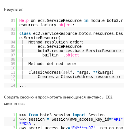
Результат:
01
Help
on ec2.ServiceResource
in
module boto3.r
esources.factory
object
:
02
03
class
ec2.ServiceResource(boto3.resources.bas
e.ServiceResource)
04
| Method resolution order:
05
| ec2.ServiceResource
06
| boto3.resources.base.ServiceResource
07
| __builtin__.
object
08
|
09
| Methods defined here:
10
|
11
| ClassicAddress(
self
,
*
args,
*
*
kwargs)
12
| Creates a ClassicAddress resource.::
13
14
...
Создать сессию и просмотреть имеющиеся инстансы
EC2
можно так:
1
>>>
from
boto3.session
import
Session
2
>>> session
=
Session(aws_access_key_id
=
'AKI*
**D2A'
,
3
aws_secret_access_key
=
'E4Y***uR7'
, region_nam