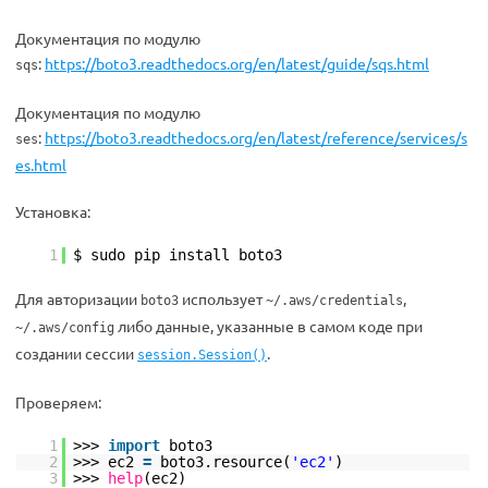
Документация по модулю
:
https://boto3.readthedocs.org/en/latest/guide/sqs.html
sqs
Документация по модулю
:
https://boto3.readthedocs.org/en/latest/reference/services/s
ses
es.html
Установка:
1
$ sudo pip install boto3
Для авторизации
использует
,
boto3
~/.aws/credentials
либо данные, указанные в самом коде при
~/.aws/config
создании сессии
.
session.Session()
Проверяем:
1
>>>
import
boto3
2
>>> ec2
=
boto3.resource(
'ec2'
)
3
>>>
help
(ec2)