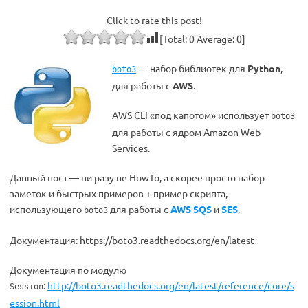
Click to rate this post!
[Total:
0
Average:
0
]
— набор библиотек для
Python
,
boto3
для работы с
AWS
.
AWS CLI «под капотом» использует
boto3
для работы с ядром Amazon Web
Services.
Данный пост — ни разу не HowTo, а скорее просто набор
заметок и быстрых примеров + пример скрипта,
использующего
для работы с
AWS SQS
и
SES
.
boto3
Документация: https://boto3.readthedocs.org/en/latest
Документация по модулю
:
http://boto3.readthedocs.org/en/latest/reference/core/s
Session
ession.html