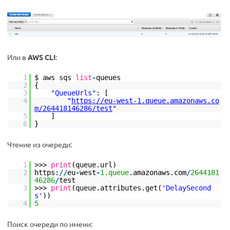
Или в
AWS CLI
:
1
$ aws sqs
list
-
queues
2
{
3
"QueueUrls"
: [
4
"
https://eu-west-1.queue.amazonaws.co
m/264418146286/test
"
5
]
6
}
Чтение из очереди:
1
>>>
print
(queue.url)
2
https:
/
/
eu
-
west
-
1.queue
.amazonaws.com
/
2644181
46286
/
test
3
>>>
print
(queue.attributes.get(
'DelaySecond
s'
))
4
5
Поиск очереди по имени: