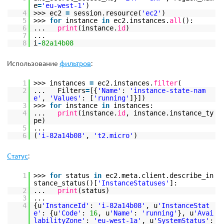
e
=
'eu-west-1'
)
4
>>> ec2
=
session.resource(
'ec2'
)
5
>>>
for
instance
in
ec2.instances.
all
():
6
...
print
(instance.
id
)
7
...
8
i
-
82a14b08
Использование
фильтров
:
1
>>> instances
=
ec2.instances.
filter
(
2
... Filters
=
[{
'Name'
:
'instance-state-nam
e'
,
'Values'
: [
'running'
]}])
3
>>>
for
instance
in
instances:
4
...
print
(instance.
id
, instance.instance_ty
pe)
5
...
6
(
'i-82a14b08'
,
't2.micro'
)
Статус
:
1
>>>
for
status
in
ec2.meta.client.describe_in
stance_status()[
'InstanceStatuses'
]:
2
...
print
(status)
3
...
4
{u
'InstanceId'
:
'i-82a14b08'
, u
'InstanceStat
e'
: {u
'Code'
:
16
, u
'Name'
:
'running'
}, u
'Avai
labilityZone'
:
'eu-west-1a'
, u
'SystemStatus'
: