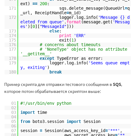
ext)
=
=
200
:
171
sqs.delete_message(QueueUrl
=
q
_url, ReceiptHandle
=
m_id)
172
logger.log.info(
'Message {} d
eleted from queue'
.
format
(message.get(
'Messag
es'
)[
0
][
"MessageId"
]))
173
else
:
174
print
'ERR'
175
exit(
1
)
176
# concerns about timeouts
177
# 'NoneType' object has no attribute
'__getitem__'
178
except
TypeError as error:
179
logger.log.info(
'Seems queue empt
y, exiting'
)
180
break
Пример скрипта для отправки тестового сообщения в
SQS
,
которое потом обрабатывается скриптом выше:
01
#!/usr/bin/env python
02
03
import
time
04
05
from
boto3.session
import
Session
06
07
session
=
Session(aws_access_key_id
=
'***'
,
08
aws_secret_access_key
=
'**