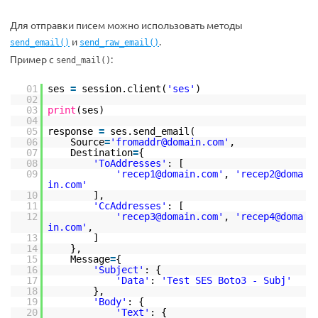
Для отправки писем можно использовать методы
и
.
send_email()
send_raw_email()
Пример с
:
send_mail()
01
ses
=
session.client(
'ses'
)
02
03
print
(ses)
04
05
response
=
ses.send_email(
06
Source
=
'fromaddr@domain.com'
,
07
Destination
=
{
08
'ToAddresses'
: [
09
'recep1@domain.com'
,
'recep2@doma
in.com'
10
],
11
'CcAddresses'
: [
12
'recep3@domain.com'
,
'recep4@doma
in.com'
,
13
]
14
},
15
Message
=
{
16
'Subject'
: {
17
'Data'
:
'Test SES Boto3 - Subj'
18
},
19
'Body'
: {
20
'Text'
: {