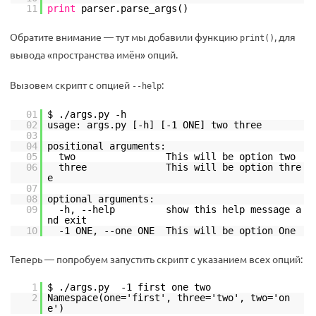
11
print
parser.parse_args()
Обратите внимание — тут мы добавили функцию
, для
print()
вывода «пространства имён» опций.
Вызовем скрипт с опцией
:
--help
01
$ ./args.py -h
02
usage: args.py [-h] [-1 ONE] two three
03
04
positional arguments:
05
two This will be option two
06
three This will be option thre
e
07
08
optional arguments:
09
-h, --help show this help message a
nd exit
10
-1 ONE, --one ONE This will be option One
Теперь — попробуем запустить скрипт с указанием всех опций:
1
$ ./args.py -1 first one two
2
Namespace(one='first', three='two', two='on
e')