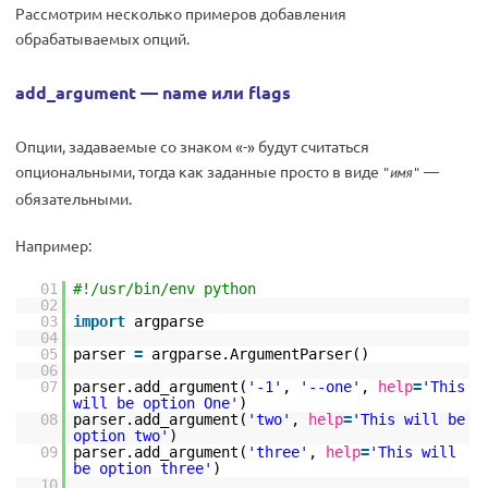
Рассмотрим несколько примеров добавления
обрабатываемых опций.
add_argument — name или flags
Опции, задаваемые со знаком «-» будут считаться
опциональными, тогда как заданные просто в виде
—
"имя"
обязательными.
Например:
01
#!/usr/bin/env python
02
03
import
argparse
04
05
parser
=
argparse.ArgumentParser()
06
07
parser.add_argument(
'-1'
,
'--one'
,
help
=
'This
will be option One'
)
08
parser.add_argument(
'two'
,
help
=
'This will be
option two'
)
09
parser.add_argument(
'three'
,
help
=
'This will
be option three'
)
10