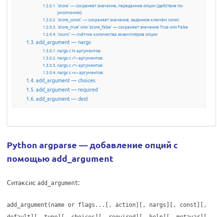
‘store’ — сохраняет значение, переданное опции (действие по-
умолчанию)
‘store_const’ — сохраняет значение, заданное ключём const;
‘store_true’ или ‘store_false’ — сохраняет значение True или False
‘count’ — счётчик количества экземпляров опции
add_argument — nargs
nargs с N-аргументов:
nargs с «?» аргументов:
nargs с «*» аргументов:
nargs с «+» аргументов:
add_argument — choices
add_argument — required
add_argument — dest
Python argparse — добавление опций с
помощью add_argument
Ситаксис
:
add_argument
add_argument(name or flags...[, action][, nargs][, const][,