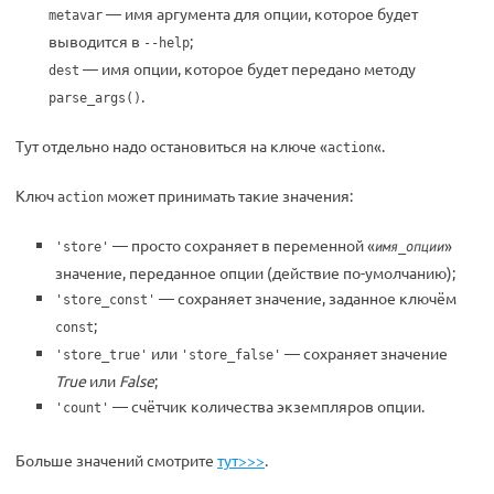
— имя аргумента для опции, которое будет
metavar
выводится в
;
--help
— имя опции, которое будет передано методу
dest
.
parse_args()
Тут отдельно надо остановиться на ключе «
«.
action
Ключ
может принимать такие значения:
action
— просто сохраняет в переменной «
»
'store'
имя_опции
значение, переданное опции (действие по-умолчанию);
— сохраняет значение, заданное ключём
'store_const'
;
const
или
— сохраняет значение
'store_true'
'store_false'
True
или
False
;
— счётчик количества экземпляров опции.
'count'
Больше значений смотрите
тут>>>
.