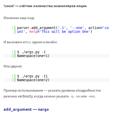
‘count’ — счётчик количества экземпляров опции
Изменим наш код:
1
parser.add_argument(
'-1'
,
'--one'
, action
=
'co
unt'
,
help
=
'This will be option One'
)
И вызовем его с одним ключём:
1
$ ./args.py -1
2
Namespace(one=1)
Или двумя:
1
$ ./args.py -11
2
Namespace(one=2)
Пример использования — указать уровень «подробности»
режима
verbosity
, когда можно указать
,
или
.
-v
-vv
-vvv
add_argument — nargs