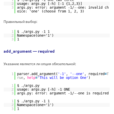
2
usage: args.py [-h] [-1 {1,2,3}]
3
args.py: error: argument -1/--one: invalid ch
oice: 'one' (choose from 1, 2, 3)
Правильный выбор:
1
$ ./args.py -1 1
2
Namespace(one='1')
3
1
add_argument — required
Указание является ли опция обязательной:
1
parser.add_argument(
'-1'
,
'--one'
, required
=
T
rue
,
help
=
'This will be option One'
)
1
$ ./args.py
2
usage: args.py [-h] -1 ONE
3
args.py: error: argument -1/--one is required
1
$ ./args.py -1 1
2
Namespace(one='1')
3
1