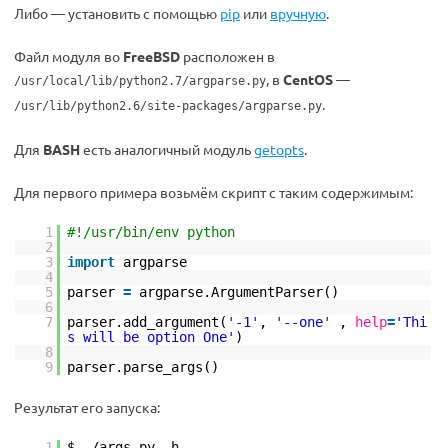
Либо — установить с помощью
pip
или
вручную
.
Файл модуля во
FreeBSD
расположен в
, в
CentOS
—
/usr/local/lib/python2.7/argparse.py
.
/usr/lib/python2.6/site-packages/argparse.py
Для
BASH
есть аналогичный модуль
getopts
.
Для первого примера возьмём скрипт с таким содержимым:
1
#!/usr/bin/env python
2
3
import
argparse
4
5
parser
=
argparse.ArgumentParser()
6
7
parser.add_argument(
'-1'
,
'--one'
,
help
=
'Thi
s will be option One'
)
8
9
parser.parse_args()
Результат его запуска:
1
$ ./args.py -h