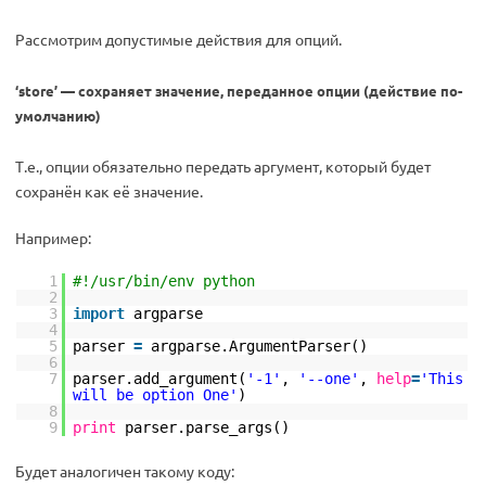
Рассмотрим допустимые действия для опций.
‘store’ — сохраняет значение, переданное опции (действие по-
умолчанию)
Т.е., опции обязательно передать аргумент, который будет
сохранён как её значение.
Например:
1
#!/usr/bin/env python
2
3
import
argparse
4
5
parser
=
argparse.ArgumentParser()
6
7
parser.add_argument(
'-1'
,
'--one'
,
help
=
'This
will be option One'
)
8
9
print
parser.parse_args()
Будет аналогичен такому коду: