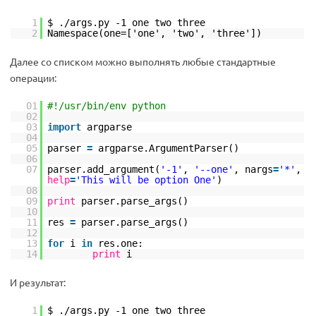
1
$ ./args.py -1 one two three
2
Namespace(one=['one', 'two', 'three'])
Далее со списком можно выполнять любые стандартные
операции:
01
#!/usr/bin/env python
02
03
import
argparse
04
05
parser
=
argparse.ArgumentParser()
06
07
parser.add_argument(
'-1'
,
'--one'
, nargs
=
'*'
,
help
=
'This will be option One'
)
08
09
print
parser.parse_args()
10
11
res
=
parser.parse_args()
12
13
for
i
in
res.one:
14
print
i
И результат:
1
$ ./args.py -1 one two three