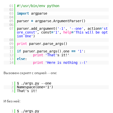
01
#!/usr/bin/env python
02
03
import
argparse
04
05
parser
=
argparse.ArgumentParser()
06
07
parser.add_argument(
'-1'
,
'--one'
, action
=
'st
ore_const'
, const
=
'1'
,
help
=
'This will be opt
ion One'
)
08
09
print
parser.parse_args()
10
11
if
parser.parse_args().one
=
=
'1'
:
12
print
'That'
s it!'
13
else
:
14
print
'Here is nothing :-('
Вызовем скрипт с опцией
:
--one
1
$ ./args.py --one
2
Namespace(one='1')
3
That's it!
И без неё:
1
$ ./args.py