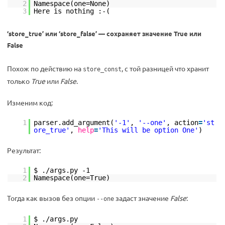
2
Namespace(one=None)
3
Here is nothing :-(
‘store_true’ или ‘store_false’ — сохраняет значение True или
False
Похож по действию на
, с той разницей что хранит
store_const
только
True
или
False
.
Изменим код:
1
parser.add_argument(
'-1'
,
'--one'
, action
=
'st
ore_true'
,
help
=
'This will be option One'
)
Результат:
1
$ ./args.py -1
2
Namespace(one=True)
Тогда как вызов без опции
задаст значение
False
:
--one
1
$ ./args.py