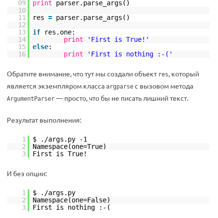
09
print
parser.parse_args()
10
11
res
=
parser.parse_args()
12
13
if
res.one:
14
print
'First is True!'
15
else
:
16
print
'First is nothing :-('
Обратите внимание, что тут мы создали объект
, который
res
является экземпляром класса
с вызовом метода
argparse
— просто, что бы не писать лишний текст.
ArgumentParser
Результат выполнения:
1
$ ./args.py -1
2
Namespace(one=True)
3
First is True!
И без опции:
1
$ ./args.py
2
Namespace(one=False)
3
First is nothing :-(