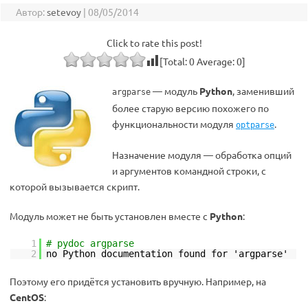
Автор:
setevoy
|
08/05/2014
Click to rate this post!
[Total:
0
Average:
0
]
— модуль
Python
, заменивший
argparse
более старую версию похожего по
функциональности модуля
.
optparse
Назначение модуля — обработка опций
и аргументов командной строки, с
которой вызывается скрипт.
Модуль может не быть установлен вместе с
Python
:
1
# pydoc argparse
2
no Python documentation found for 'argparse'
Поэтому его придётся установить вручную. Например, на
CentOS
: