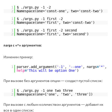
1
$ ./args.py -1 -2
2
Namespace(one='const-one', two='const-two')
1
$ ./args.py -1 first -2
2
Namespace(one='first', two='const-two')
1
$ ./args.py -1 first -2 second
2
Namespace(one='first', two='second')
nargs с «*» аргументов:
Изменим пример:
1
parser.add_argument(
'-1'
,
'--one'
, nargs
=
'*'
,
help
=
'This will be option One'
)
При вызове без аргументов опции — создаст пустой список:
1
$ ./args.py -1 one two three
2
Namespace(one=['one', 'two', 'three'])
При вызове с любым количеством аргументов — добавит их
все в один список: