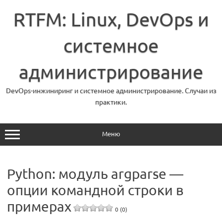
Перейти
к
RTFM: Linux, DevOps и
содержимому
системное
администрирование
DevOps-инжиниринг и системное администрирование. Случаи из
практики.
Меню
Python: модуль argparse —
опции командной строки в
примерах
0 (0)