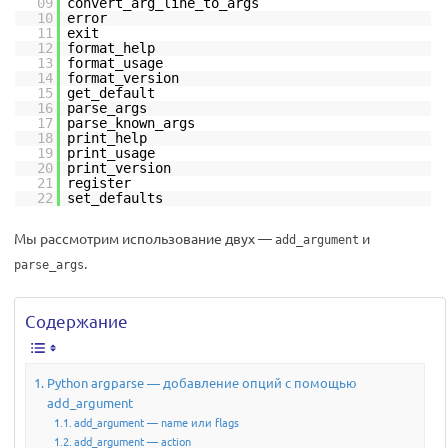
09
convert_arg_line_to_args
10
error
11
exit
12
format_help
13
format_usage
14
format_version
15
get_default
16
parse_args
17
parse_known_args
18
print_help
19
print_usage
20
print_version
21
register
22
set_defaults
Мы рассмотрим использование двух —
и
add_argument
.
parse_args
Содержание
Python argparse — добавление опций с помощью
add_argument
add_argument — name или flags
add_argument — action