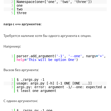
2
Namespace(one=['one', 'two', 'three'])
3
one
4
two
5
three
nargs с «+» аргументов:
Требуется наличие хотя бы одного аргумента к опции.
Напрмиер:
1
parser.add_argument(
'-1'
,
'--one'
, nargs
=
'+'
,
help
=
'This will be option One'
)
Вызов без аргумента:
1
$ ./args.py -1
2
usage: args.py [-h] [-1 ONE [ONE ...]]
3
args.py: error: argument -1/--one: expected a
t least one argument
С одним аргументом:
1
$ ./args.py -1 one