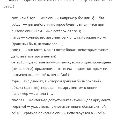
default][, type][, choices][, required][, help][, metavar][,
dest])
или
— имя опции, например
foo
или
-f
,
—foo
name
flags
— тип действия, которое будет выполнятся при
action
вызове опции (см. ниже
);
action='store'
— количество аргументов к опции, которые могут
nargs
(должны) быть использованы;
— константа, может потребовать некоторым типам
const
действий или аргументам;
— действие по-умолчанию, если опция пропущена
default
(не вызвана), прмиеняется ко всем опциям, которым не
назначен отдельный ключ
;
default
— тип данных, в котором должен быть сохранён
type
объект (данные), переданные аргументом к опции,
например —
или
;
str
int
— контейнер допустимых значений для аргумента;
choices
— указатель, является ли опция обязательной;
required
— краткое описание опции, используется в
;
help
--help