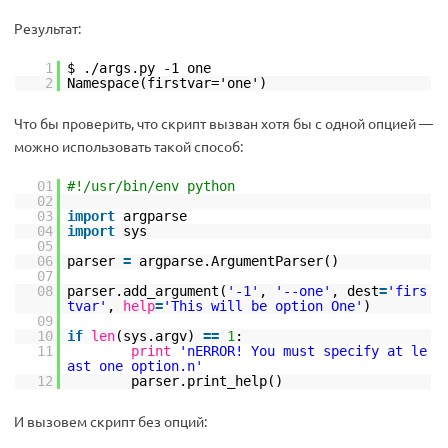
Результат:
1
$ ./args.py -1 one
2
Namespace(firstvar='one')
Что бы проверить, что скрипт вызван хотя бы с одной опцией —
можно использовать такой способ:
01
#!/usr/bin/env python
02
03
import
argparse
04
import
sys
05
06
parser
=
argparse.ArgumentParser()
07
08
parser.add_argument(
'-1'
,
'--one'
, dest
=
'firs
tvar'
,
help
=
'This will be option One'
)
09
10
if
len
(sys.argv)
=
=
1
:
11
print
'nERROR! You must specify at le
ast one option.n'
12
parser.print_help()
И вызовем скрипт без опций: