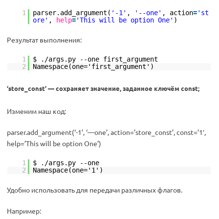
1
parser.add_argument(
'-1'
,
'--one'
, action
=
'st
ore'
,
help
=
'This will be option One'
)
Результат выполнения:
1
$ ./args.py --one first_argument
2
Namespace(one='first_argument')
‘store_const’ — сохраняет значение, заданное ключём const;
Изменим наш код:
parser.add_argument(‘-1’, ‘—one’, action=’store_const’, const=’1′,
help=’This will be option One’)
1
$ ./args.py --one
2
Namespace(one='1')
Удобно использовать для передачи различных флагов.
Например: