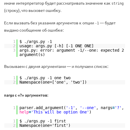
иначе интерпретатор будет рассматривать значение как
string
(строку), что вызовет ошибку.
Если вызвать без указания аргументов к опции
— будет
-1
выдано сообщение об ошибке:
1
$ ./args.py -1
2
usage: args.py [-h] [-1 ONE ONE]
3
args.py: error: argument -1/--one: expected 2
argument(s)
Вызываем с двумя аргументами — и получаем список:
1
$ ./args.py -1 one two
2
Namespace(one=['one', 'two'])
nargs с «?» аргументов:
1
parser.add_argument(
'-1'
,
'--one'
, nargs
=
'?'
,
help
=
'This will be option One'
)
1
$ ./args.py -1 first
2
Namespace(one='first')