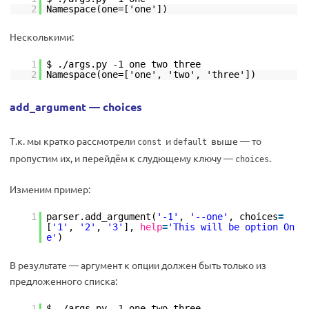
2
Namespace(one=['one'])
Несколькими:
1
$ ./args.py -1 one two three
2
Namespace(one=['one', 'two', 'three'])
add_argument — choices
Т.к. мы кратко рассмотрели
и
выше — то
const
default
пропустим их, и перейдём к слудющему ключу —
.
choices
Изменим пример:
1
parser.add_argument(
'-1'
,
'--one'
, choices
=
[
'1'
,
'2'
,
'3'
],
help
=
'This will be option On
e'
)
В результате — аргумент к опции должен быть только из
предложенного списка:
1
$ ./args.py -1 one two three