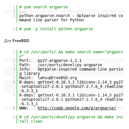
1
# yum search argparse
2
...
3
python-argparse.noarch : Optparse inspired co
mmand line parser for Python
1
# yum -y install python-argparse
Для
FreeBSD
:
1
# cd /usr/ports/ && make search name="argpars
e"
2
Port: py27-argparse-1.2.1
3
Path: /usr/ports/devel/py-argparse
4
Info: Optparse-inspired command-line parsin
g library
5
Maint: lwhsu@FreeBSD.org
6
B-deps: gettext-0.18.3.1 libiconv-1.14_3 py27
-setuptools27-2.0.1 python27-2.7.6_4 readline
-6.3.3_1
7
R-deps: gettext-0.18.3.1 libiconv-1.14_3 py27
-setuptools27-2.0.1 python27-2.7.6_4 readline
-6.3.3_1
8
WWW:
http://code.google.com/p/argparse/
1
# cd /usr/ports/devel/py-argparse && make ins
tall clean