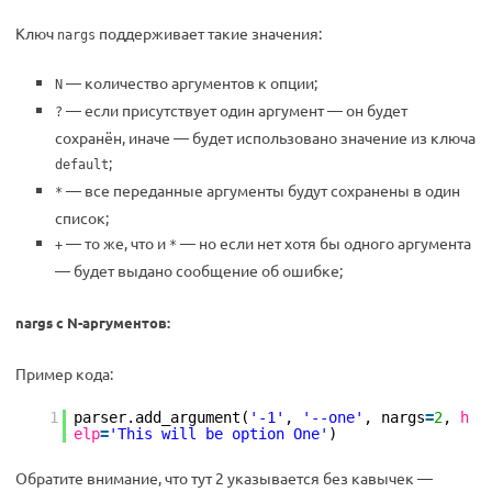
Ключ
поддерживает такие значения:
nargs
— количество аргументов к опции;
N
— если присутствует один аргумент — он будет
?
сохранён, иначе — будет использовано значение из ключа
;
default
— все переданные аргументы будут сохранены в один
*
список;
— то же, что и
— но если нет хотя бы одного аргумента
+
*
— будет выдано сообщение об ошибке;
nargs с N-аргументов:
Пример кода:
1
parser.add_argument(
'-1'
,
'--one'
, nargs
=
2
,
h
elp
=
'This will be option One'
)
Обратите внимание, что тут 2 указывается без кавычек —