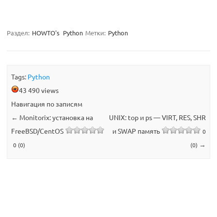
Раздел:
HOWTO's
Python
Метки:
Python
Tags:
Python
43 490 views
Навигация по записям
←
Monitorix: установка на
UNIX: top и ps — VIRT, RES, SHR
FreeBSD/CentOS
и SWAP память
0
→
0 (0)
(0)