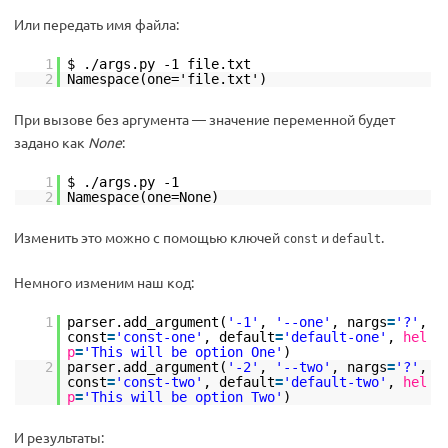
Или передать имя файла:
1
$ ./args.py -1 file.txt
2
Namespace(one='file.txt')
При вызове без аргумента — значение переменной будет
задано как
None
:
1
$ ./args.py -1
2
Namespace(one=None)
Изменить это можно с помощью ключей
и
.
const
default
Немного изменим наш код:
1
parser.add_argument(
'-1'
,
'--one'
, nargs
=
'?'
,
const
=
'const-one'
, default
=
'default-one'
,
hel
p
=
'This will be option One'
)
2
parser.add_argument(
'-2'
,
'--two'
, nargs
=
'?'
,
const
=
'const-two'
, default
=
'default-two'
,
hel
p
=
'This will be option Two'
)
И результаты: