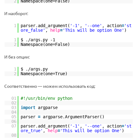
2
Namespace(one=False)
И наоборот:
1
parser.add_argument(
'-1'
,
'--one'
, action
=
'st
ore_false'
,
help
=
'This will be option One'
)
1
$ ./args.py -1
2
Namespace(one=False)
И без опции:
1
$ ./args.py
2
Namespace(one=True)
Соответственно — можем использовать код:
01
#!/usr/bin/env python
02
03
import
argparse
04
05
parser
=
argparse.ArgumentParser()
06
07
parser.add_argument(
'-1'
,
'--one'
, action
=
'st
ore_true'
,
help
=
'This will be option One'
)
08