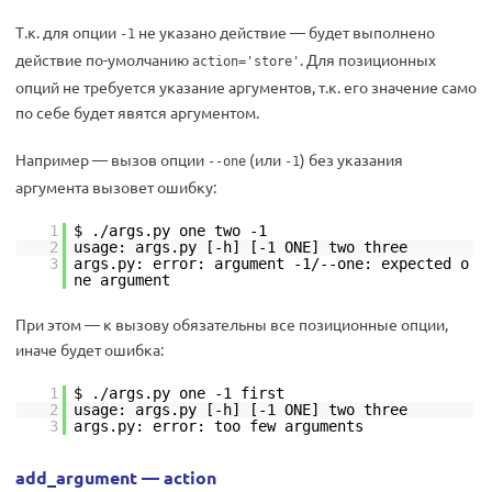
Т.к. для опции
не указано действие — будет выполнено
-1
действие по-умолчанию
. Для позиционных
action='store'
опций не требуется указание аргументов, т.к. его значение само
по себе будет явятся аргументом.
Например — вызов опции
(или
) без указания
--one
-1
аргумента вызовет ошибку:
1
$ ./args.py one two -1
2
usage: args.py [-h] [-1 ONE] two three
3
args.py: error: argument -1/--one: expected o
ne argument
При этом — к вызову обязательны все позиционные опции,
иначе будет ошибка:
1
$ ./args.py one -1 first
2
usage: args.py [-h] [-1 ONE] two three
3
args.py: error: too few arguments
add_argument — action