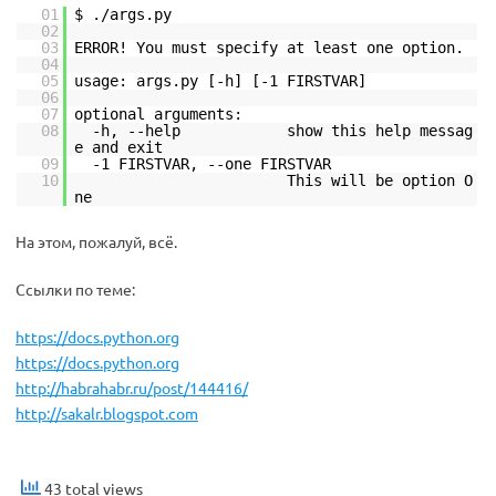
01
$ ./args.py
02
03
ERROR! You must specify at least one option.
04
05
usage: args.py [-h] [-1 FIRSTVAR]
06
07
optional arguments:
08
-h, --help show this help messag
e and exit
09
-1 FIRSTVAR, --one FIRSTVAR
10
This will be option O
ne
На этом, пожалуй, всё.
Ссылки по теме:
https://docs.python.org
https://docs.python.org
http://habrahabr.ru/post/144416/
http://sakalr.blogspot.com
43 total views