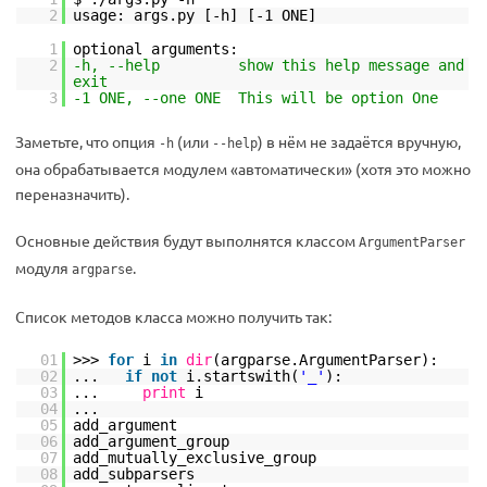
2
usage: args.py [-h] [-1 ONE]
1
optional arguments:
2
-h, --help show this help message and
exit
3
-1 ONE, --one ONE This will be option One
Заметьте, что опция
(или
) в нём не задаётся вручную,
-h
--help
она обрабатывается модулем «автоматически» (хотя это можно
переназначить).
Основные действия будут выполнятся классом
ArgumentParser
модуля
.
argparse
Список методов класса можно получить так:
01
>>>
for
i
in
dir
(argparse.ArgumentParser):
02
...
if
not
i.startswith(
'_'
):
03
...
print
i
04
...
05
add_argument
06
add_argument_group
07
add_mutually_exclusive_group
08
add_subparsers