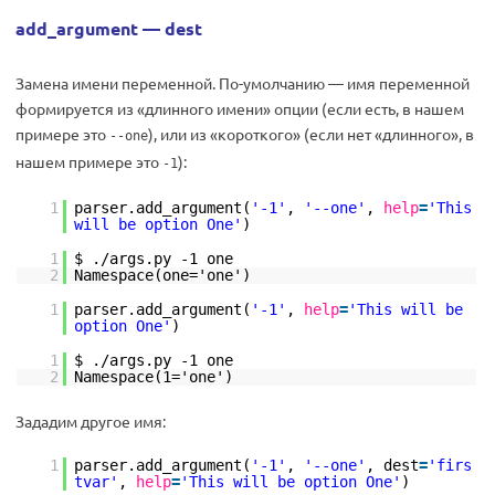
add_argument — dest
Замена имени переменной. По-умолчанию — имя переменной
формируется из «длинного имени» опции (если есть, в нашем
примере это
), или из «короткого» (если нет «длинного», в
--one
нашем примере это
):
-1
1
parser.add_argument(
'-1'
,
'--one'
,
help
=
'This
will be option One'
)
1
$ ./args.py -1 one
2
Namespace(one='one')
1
parser.add_argument(
'-1'
,
help
=
'This will be
option One'
)
1
$ ./args.py -1 one
2
Namespace(1='one')
Зададим другое имя:
1
parser.add_argument(
'-1'
,
'--one'
, dest
=
'firs
tvar'
,
help
=
'This will be option One'
)