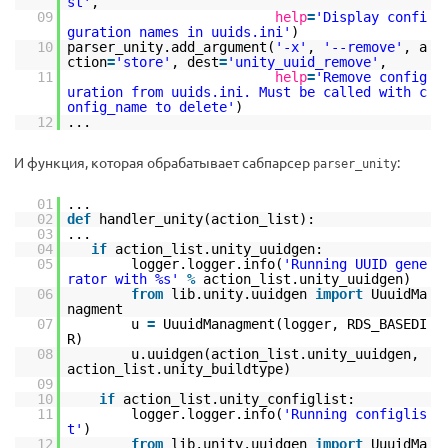
st'
,
09
help
=
'Display confi
guration names in uuids.ini'
)
10
parser_unity.add_argument(
'-x'
,
'--remove'
, a
ction
=
'store'
, dest
=
'unity_uuid_remove'
,
11
help
=
'Remove config
uration from uuids.ini. Must be called with c
onfig_name to delete'
)
12
...
И функция, которая обрабатывает сабпарсер
:
parser_unity
01
...
02
def
handler_unity(action_list):
03
...
04
if
action_list.unity_uuidgen:
05
logger.logger.info(
'Running UUID gene
rator with %s'
%
action_list.unity_uuidgen)
06
from
lib.unity.uuidgen
import
UuuidMa
nagment
07
u
=
UuuidManagment(logger, RDS_BASEDI
R)
08
u.uuidgen(action_list.unity_uuidgen,
action_list.unity_buildtype)
09
10
if
action_list.unity_configlist:
11
logger.logger.info(
'Running configlis
t'
)
12
from
lib.unity.uuidgen
import
UuuidMa