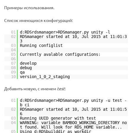
Примеры использования.
Список имеющихся конфигураций:
01
d:RDSrdsmanager>RDSmanager.py unity -l
02
RDSmanager started at 10, Jul 2015 at 11:01:3
3
03
Running configlist
04
05
Currently avalable configurations:
06
07
develop
08
debug
09
qa
10
version_1_0_2_staging
Добавить новую, с именем
test
:
01
d:RDSrdsmanager>RDSmanager.py unity -u test -
b ci
02
RDSmanager started at 10, Jul 2015 at 11:01:5
6
03
Running UUID generator with test
04
WARNING: variable BAMBOO_WORKING_DIRECTORY no
t found. Will look for RDS_HOME variable...
05
Using d:RDSbuilddir as workdir