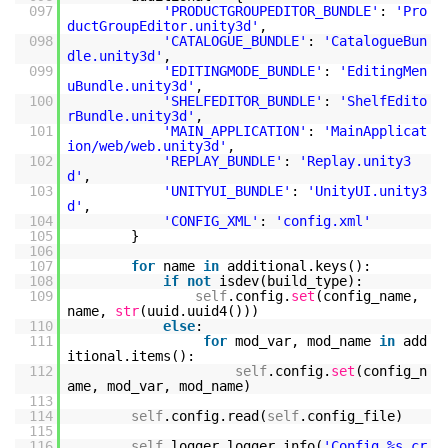
097
'PRODUCTGROUPEDITOR_BUNDLE'
:
'Pro
ductGroupEditor.unity3d'
,
098
'CATALOGUE_BUNDLE'
:
'CatalogueBun
dle.unity3d'
,
099
'EDITINGMODE_BUNDLE'
:
'EditingMen
uBundle.unity3d'
,
100
'SHELFEDITOR_BUNDLE'
:
'ShelfEdito
rBundle.unity3d'
,
101
'MAIN_APPLICATION'
:
'MainApplicat
ion/web/web.unity3d'
,
102
'REPLAY_BUNDLE'
:
'Replay.unity3
d'
,
103
'UNITYUI_BUNDLE'
:
'UnityUI.unity3
d'
,
104
'CONFIG_XML'
:
'config.xml'
105
}
106
107
for
name
in
additional.keys():
108
if
not
isdev(build_type):
109
self
.config.
set
(config_name,
name,
str
(uuid.uuid4()))
110
else
:
111
for
mod_var, mod_name
in
add
itional.items():
112
self
.config.
set
(config_n
ame, mod_var, mod_name)
113
114
self
.config.read(
self
.config_file)
115
116
self
.logger.logger.info(
'Config %s cr