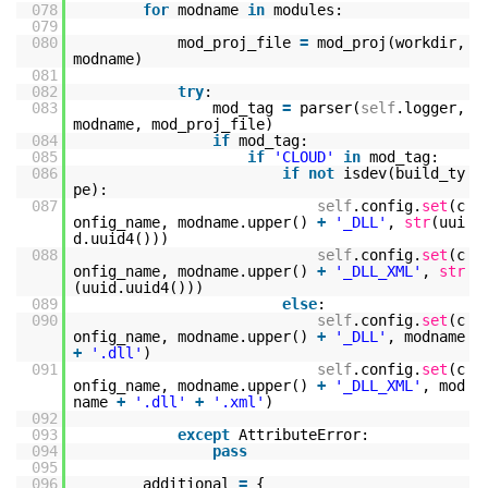
078
for
modname
in
modules:
079
080
mod_proj_file
=
mod_proj(workdir,
modname)
081
082
try
:
083
mod_tag
=
parser(
self
.logger,
modname, mod_proj_file)
084
if
mod_tag:
085
if
'CLOUD'
in
mod_tag:
086
if
not
isdev(build_ty
pe):
087
self
.config.
set
(c
onfig_name, modname.upper()
+
'_DLL'
,
str
(uui
d.uuid4()))
088
self
.config.
set
(c
onfig_name, modname.upper()
+
'_DLL_XML'
,
str
(uuid.uuid4()))
089
else
:
090
self
.config.
set
(c
onfig_name, modname.upper()
+
'_DLL'
, modname
+
'.dll'
)
091
self
.config.
set
(c
onfig_name, modname.upper()
+
'_DLL_XML'
, mod
name
+
'.dll'
+
'.xml'
)
092
093
except
AttributeError:
094
pass
095
096
additional
=
{