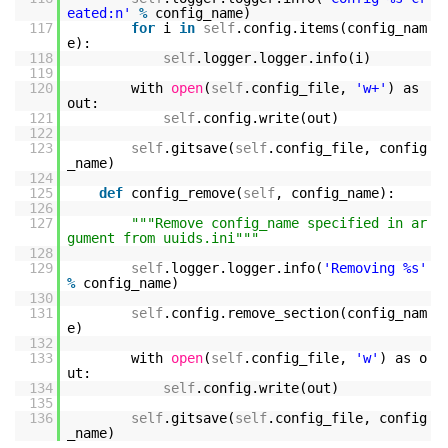
eated:n'
%
config_name)
117
for
i
in
self
.config.items(config_nam
e):
118
self
.logger.logger.info(i)
119
120
with
open
(
self
.config_file,
'w+'
) as
out:
121
self
.config.write(out)
122
123
self
.gitsave(
self
.config_file, config
_name)
124
125
def
config_remove(
self
, config_name):
126
127
"""Remove config_name specified in ar
gument from uuids.ini"""
128
129
self
.logger.logger.info(
'Removing %s'
%
config_name)
130
131
self
.config.remove_section(config_nam
e)
132
133
with
open
(
self
.config_file,
'w'
) as o
ut:
134
self
.config.write(out)
135
136
self
.gitsave(
self
.config_file, config
_name)