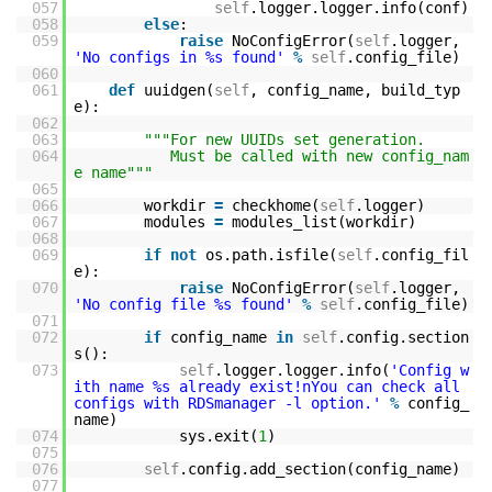
057
self
.logger.logger.info(conf)
058
else
:
059
raise
NoConfigError(
self
.logger,
'No configs in %s found'
%
self
.config_file)
060
061
def
uuidgen(
self
, config_name, build_typ
e):
062
063
"""For new UUIDs set generation.
064
Must be called with new config_nam
e name"""
065
066
workdir
=
checkhome(
self
.logger)
067
modules
=
modules_list(workdir)
068
069
if
not
os.path.isfile(
self
.config_fil
e):
070
raise
NoConfigError(
self
.logger,
'No config file %s found'
%
self
.config_file)
071
072
if
config_name
in
self
.config.section
s():
073
self
.logger.logger.info(
'Config w
ith name %s already exist!nYou can check all
configs with RDSmanager -l option.'
%
config_
name)
074
sys.exit(
1
)
075
076
self
.config.add_section(config_name)
077