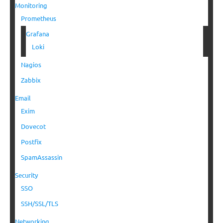
Monitoring
Prometheus
Grafana
Loki
Nagios
Zabbix
Email
Exim
Dovecot
Postfix
SpamAssassin
Security
SSO
SSH/SSL/TLS
Networking