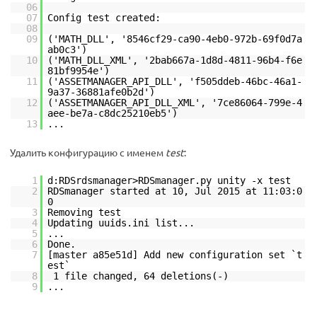
06
07
Config test created:
08
09
('MATH_DLL', '8546cf29-ca90-4eb0-972b-69f0d7a
ab0c3')
10
('MATH_DLL_XML', '2bab667a-1d8d-4811-96b4-f6e
81bf9954e')
11
('ASSETMANAGER_API_DLL', 'f505ddeb-46bc-46a1-
9a37-36881afe0b2d')
12
('ASSETMANAGER_API_DLL_XML', '7ce86064-799e-4
aee-be7a-c8dc25210eb5')
13
...
Удалить конфигурацию с именем
test
:
1
d:RDSrdsmanager>RDSmanager.py unity -x test
2
RDSmanager started at 10, Jul 2015 at 11:03:0
0
3
Removing test
4
Updating uuids.ini list...
5
...
6
Done.
7
[master a85e51d] Add new configuration set `t
est`
8
1 file changed, 64 deletions(-)
9
...