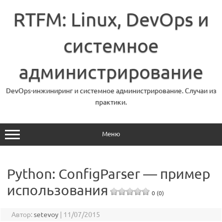
Перейти
к
RTFM: Linux, DevOps и
содержимому
системное
администрирование
DevOps-инжиниринг и системное администрирование. Случаи из
практики.
Меню
Python: ConfigParser — пример
использования
0 (0)
Автор:
setevoy
|
11/07/2015