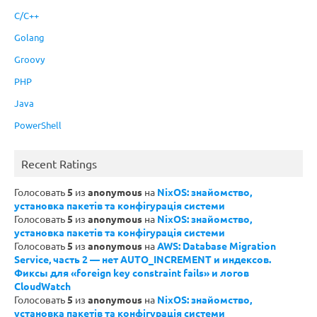
C/C++
Golang
Groovy
PHP
Java
PowerShell
Recent Ratings
Голосовать
5
из
anonymous
на
NixOS: знайомство,
установка пакетів та конфігурація системи
Голосовать
5
из
anonymous
на
NixOS: знайомство,
установка пакетів та конфігурація системи
Голосовать
5
из
anonymous
на
AWS: Database Migration
Service, часть 2 — нет AUTO_INCREMENT и индексов.
Фиксы для «foreign key constraint fails» и логов
CloudWatch
Голосовать
5
из
anonymous
на
NixOS: знайомство,
установка пакетів та конфігурація системи