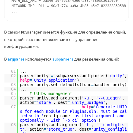
MATH_DLL_XML = 5a349f50-76c3-456e-a885-f893c501a050

NETWORK_IMPL_DLL = 90a7b774-aa9a-4b85-b5e7-822333860588

...
В самом
имеется функция для определения опций,
RDSmanager
в которой в частности вызывается с управления
конфигурациями.
В
используется
для разделения опций:
argparse
subparsers
01
...
02
parser_unity
=
subparsers.add_parser(
'unity'
,
help
=
'Unity application'
)
03
parser_unity.set_defaults(func
=
handler_unity)
04
...
05
# UUIDs management
06
parser_unity.add_argument(
'-u'
,
'--uuidgen'
,
action
=
'store'
, dest
=
'unity_uuidgen'
,
07
help
=
'Generate UUID
s for each module in Plugins.sln. Must be cal
led with '
config_name
' as first argument and
optionally - with `-b ci` option'
)
08
parser_unity.add_argument(
'-l'
,
'--configlis
t'
, action
=
'store_true'
, dest
=
'unity_configli