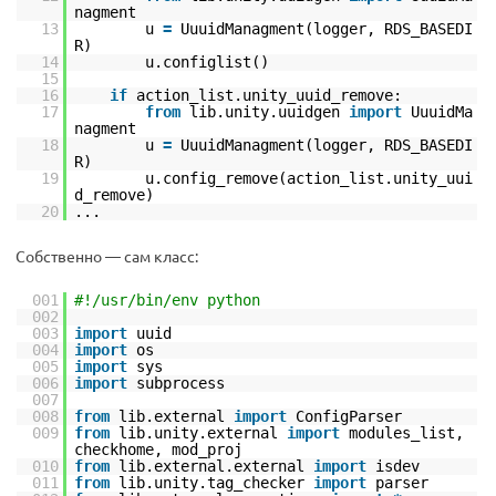
nagment
13
u
=
UuuidManagment(logger, RDS_BASEDI
R)
14
u.configlist()
15
16
if
action_list.unity_uuid_remove:
17
from
lib.unity.uuidgen
import
UuuidMa
nagment
18
u
=
UuuidManagment(logger, RDS_BASEDI
R)
19
u.config_remove(action_list.unity_uui
d_remove)
20
...
Собственно — сам класс:
001
#!/usr/bin/env python
002
003
import
uuid
004
import
os
005
import
sys
006
import
subprocess
007
008
from
lib.external
import
ConfigParser
009
from
lib.unity.external
import
modules_list,
checkhome, mod_proj
010
from
lib.external.external
import
isdev
011
from
lib.unity.tag_checker
import
parser