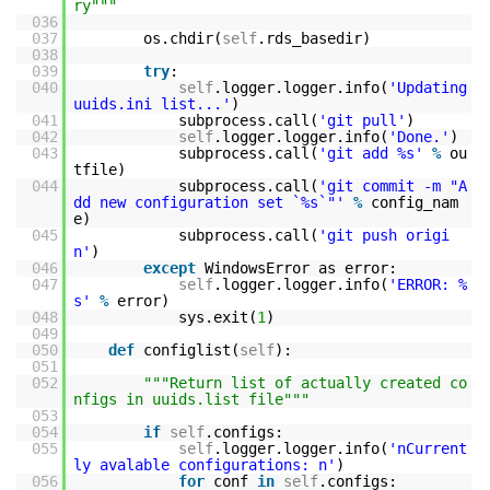
ry"""
036
037
os.chdir(
self
.rds_basedir)
038
039
try
:
040
self
.logger.logger.info(
'Updating
uuids.ini list...'
)
041
subprocess.call(
'git pull'
)
042
self
.logger.logger.info(
'Done.'
)
043
subprocess.call(
'git add %s'
%
ou
tfile)
044
subprocess.call(
'git commit -m "A
dd new configuration set `%s`"'
%
config_nam
e)
045
subprocess.call(
'git push origi
n'
)
046
except
WindowsError as error:
047
self
.logger.logger.info(
'ERROR: %
s'
%
error)
048
sys.exit(
1
)
049
050
def
configlist(
self
):
051
052
"""Return list of actually created co
nfigs in uuids.list file"""
053
054
if
self
.configs:
055
self
.logger.logger.info(
'nCurrent
ly avalable configurations: n'
)
056
for
conf
in
self
.configs: