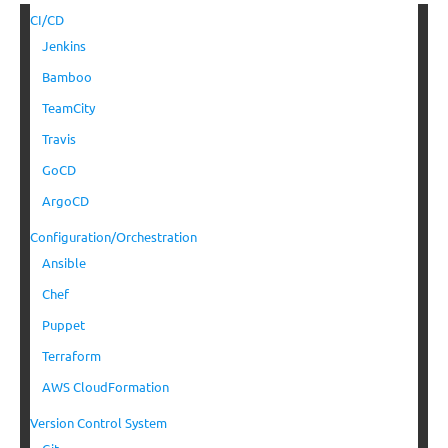
CI/CD
Jenkins
Bamboo
TeamCity
Travis
GoCD
ArgoCD
Configuration/Orchestration
Ansible
Chef
Puppet
Terraform
AWS CloudFormation
Version Control System