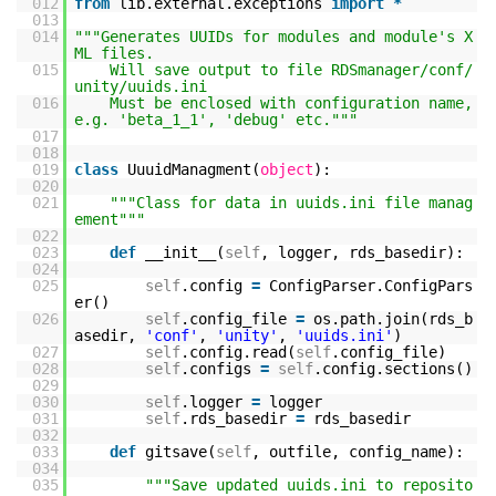
012
from
lib.external.exceptions
import
*
013
014
"""Generates UUIDs for modules and module's X
ML files.
015
Will save output to file RDSmanager/conf/
unity/uuids.ini
016
Must be enclosed with configuration name,
e.g. 'beta_1_1', 'debug' etc."""
017
018
019
class
UuuidManagment(
object
):
020
021
"""Class for data in uuids.ini file manag
ement"""
022
023
def
__init__(
self
, logger, rds_basedir):
024
025
self
.config
=
ConfigParser.ConfigPars
er()
026
self
.config_file
=
os.path.join(rds_b
asedir,
'conf'
,
'unity'
,
'uuids.ini'
)
027
self
.config.read(
self
.config_file)
028
self
.configs
=
self
.config.sections()
029
030
self
.logger
=
logger
031
self
.rds_basedir
=
rds_basedir
032
033
def
gitsave(
self
, outfile, config_name):
034
035
"""Save updated uuids.ini to reposito