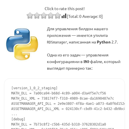
Click to rate this post!
[Total:
0
Average:
0
]
Для управления билдом нашего
приложения — имеется утилита
, написанная на
Python
2.7.
RDSmanager
Одна из его задач — управления
конфигурациями в
INI
-файле, который
выглядит примерно так:
[version_1_0_2_staging]

MATH_DLL = 7a00ca94-b68d-4c89-a004-d3a4f5e7cf56

MATH_DLL_XML = 738174f7-f310-4989-8cae-da1690487e7c

ASSETMANAGER_API_DLL = 2e9e3807-4f8a-4ae1-a873-4a8f6d152eaf
ASSETMANAGER_API_DLL_XML = 024130cf-cbd9-41c2-b432-db9bc856
...

[debug]

MATH_DLL = 7b73c8f2-c5b6-435d-b310-37628302d1a0
