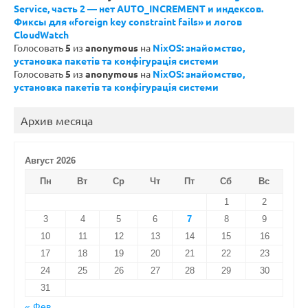
Service, часть 2 — нет AUTO_INCREMENT и индексов.
Фиксы для «foreign key constraint fails» и логов
CloudWatch
Голосовать
5
из
anonymous
на
NixOS: знайомство,
установка пакетів та конфігурація системи
Голосовать
5
из
anonymous
на
NixOS: знайомство,
установка пакетів та конфігурація системи
Архив месяца
Август 2026
Пн
Вт
Ср
Чт
Пт
Сб
Вс
1
2
3
4
5
6
7
8
9
10
11
12
13
14
15
16
17
18
19
20
21
22
23
24
25
26
27
28
29
30
31
« Фев