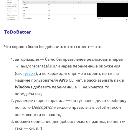
ToDoBetter
Что хорошо было бы добавить в этот скрипт — это:
авторизация — было бы правильнее реализовать через
или через переменные окружения
~/.aws/credentials
(см.
тут>>>
), а не хардкодить прямо в скрипт, но т.к. на
машине пользователя
AWS
CLI нет, а рассказывать как в
Windows
добавить переменные — не хочется, то
передаём так;
удаление старого правила — но тут надо сделать выборку
по полю
Description
каждого правила, а в
я такой
boto3
возможности не нашёл;
добавить описание для добавляемого правила, но опять-
таки — см. п. 1.