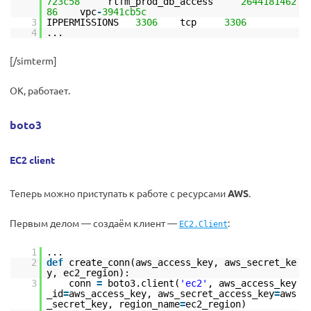
723c58
rtfm_prod_db_access
2644181462
86
vpc
-
3941cb5c
3
IPPERMISSIONS
3306
tcp
3306
4
...
[/simterm]
ОК, работает.
boto3
EC2 client
Теперь можно приступать к работе с ресурсами
AWS
.
Первым делом — создаём клиент —
:
EC2.Client
1
...
2
def
create_conn(aws_access_key, aws_secret_ke
y, ec2_region):
3
conn
=
boto3.client(
'ec2'
, aws_access_key
_id
=
aws_access_key, aws_secret_access_key
=
aws
_secret_key, region_name
=
ec2_region)