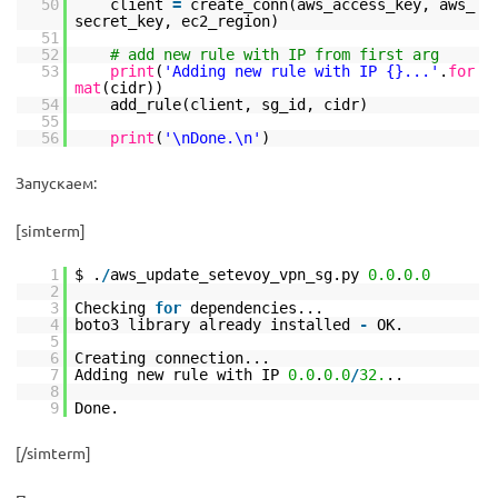
50
client
=
create_conn(aws_access_key, aws_
secret_key, ec2_region)
51
52
# add new rule with IP from first arg
53
print
(
'Adding new rule with IP {}...'
.
for
mat
(cidr))
54
add_rule(client, sg_id, cidr)
55
56
print
(
'\nDone.\n'
)
Запускаем:
[simterm]
1
$ .
/
aws_update_setevoy_vpn_sg.py
0.0
.
0.0
2
3
Checking
for
dependencies...
4
boto3 library already installed
-
OK.
5
6
Creating connection...
7
Adding new rule with IP
0.0
.
0.0
/
32.
..
8
9
Done.
[/simterm]