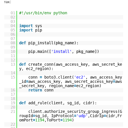
так:
01
#!/usr/bin/env python
02
03
04
import
sys
05
import
pip
06
07
08
def
pip_install(pkg_name):
09
10
pip.main([
'install'
, pkg_name])
11
12
13
def
create_conn(aws_access_key, aws_secret_ke
y, ec2_region):
14
15
conn
=
boto3.client(
'ec2'
, aws_access_key
_id
=
aws_access_key, aws_secret_access_key
=
aws
_secret_key, region_name
=
ec2_region)
16
return
conn
17
18
19
def
add_rule(client, sg_id, cidr):
20
21
client.authorize_security_group_ingress(G
roupId
=
sg_id, IpProtocol
=
'udp'
,CidrIp
=
cidr,Fr
omPort
=
1194
,ToPort
=
1194
)
22