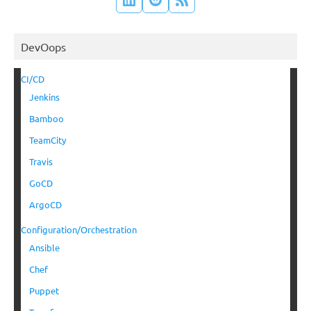
DevOops
CI/CD
Jenkins
Bamboo
TeamCity
Travis
GoCD
ArgoCD
Configuration/Orchestration
Ansible
Chef
Puppet