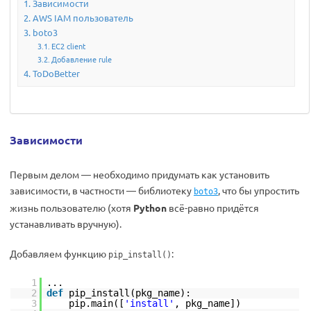
Зависимости
AWS IAM пользователь
boto3
EC2 client
Добавление rule
ToDoBetter
Зависимости
Первым делом — необходимо придумать как установить
зависимости, в частности — библиотеку
, что бы упростить
boto3
жизнь пользователю (хотя
Python
всё-равно придётся
устанавливать вручную).
Добавляем функцию
:
pip_install()
1
...
2
def
pip_install(pkg_name):
3
pip.main([
'install'
, pkg_name])