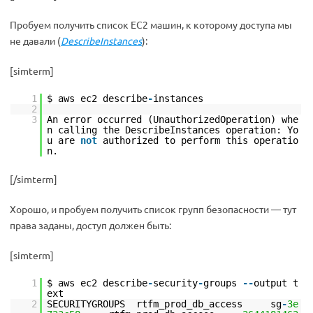
Пробуем получить список EC2 машин, к которому доступа мы
не давали (
DescribeInstances
):
[simterm]
1
$ aws ec2 describe
-
instances
2
3
An error occurred (UnauthorizedOperation) whe
n calling the DescribeInstances operation: Yo
u are
not
authorized to perform this operatio
n.
[/simterm]
Хорошо, и пробуем получить список групп безопасности — тут
права заданы, доступ должен быть:
[simterm]
1
$ aws ec2 describe
-
security
-
groups
-
-
output t
ext
2
SECURITYGROUPS rtfm_prod_db_access sg
-
3e