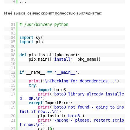
4
...
И её вызов, сейчас скрипт полностью выглядит так:
01
#!/usr/bin/env python
02
03
04
import
sys
05
import
pip
06
07
08
def
pip_install(pkg_name):
09
pip.main([
'install'
, pkg_name])
10
11
12
if
__name__
=
=
'__main__'
:
13
14
print
(
'\nChecking for dependencies...'
)
15
try
:
16
import
boto3
17
print
(
'boto3 library already installe
d - OK.\n'
)
18
except
ImportError:
19
print
(
'boto3 not found - going to ins
tall it now...\n'
)
20
pip_install(
'boto3'
)
21
print
(
'\nDone - please, restart scrip
t nnow.\n'
)
22
exit(
0
)