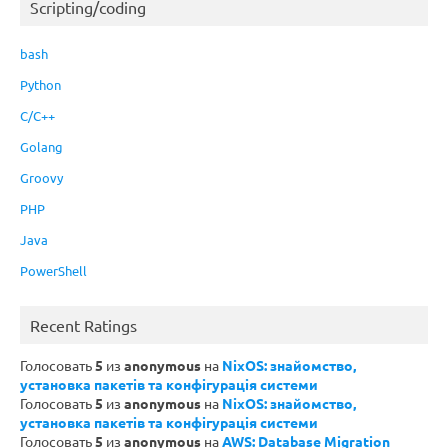
Scripting/coding
bash
Python
C/C++
Golang
Groovy
PHP
Java
PowerShell
Recent Ratings
Голосовать
5
из
anonymous
на
NixOS: знайомство,
установка пакетів та конфігурація системи
Голосовать
5
из
anonymous
на
NixOS: знайомство,
установка пакетів та конфігурація системи
Голосовать
5
из
anonymous
на
AWS: Database Migration