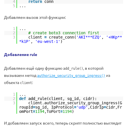
4
return
conn
5
...
Добавляем вызов этой функции:
1
...
2
# create boto3 connection first
3
client
=
create_conn(
'AKI***EZQ'
,
'+HKp**
*k1P'
,
'eu-west-1'
)
Добавление rule
Добавляем ещё одну функцию
, в которой
add_rule()
вызываем метод
из
authorize_security_group_ingress()
объекта
:
client
1
...
2
def
add_rule(client, sg_id, cidr):
3
client.authorize_security_group_ingress(G
roupId
=
sg_id, IpProtocol
=
'udp'
,CidrIp
=
cidr,Fr
omPort
=
1194
,ToPort
=
1194
)
И добавляем запуск всего, теперь скрипт полностью выглядит