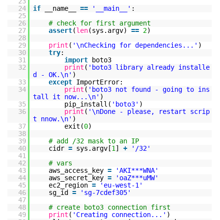
23
24
if
__name__
=
=
'__main__'
:
25
26
# check for first argument
27
assert
(
len
(sys.argv)
=
=
2
)
28
29
print
(
'\nChecking for dependencies...'
)
30
try
:
31
import
boto3
32
print
(
'boto3 library already installe
d - OK.\n'
)
33
except
ImportError:
34
print
(
'boto3 not found - going to ins
tall it now...\n'
)
35
pip_install(
'boto3'
)
36
print
(
'\nDone - please, restart scrip
t nnow.\n'
)
37
exit(
0
)
38
39
# add /32 mask to an IP
40
cidr
=
sys.argv[
1
]
+
'/32'
41
42
# vars
43
aws_access_key
=
'AKI***WNA'
44
aws_secret_key
=
'oaZ***uMW'
45
ec2_region
=
'eu-west-1'
46
sg_id
=
'sg-7cdef305'
47
48
# create boto3 connection first
49
print
(
'Creating connection...'
)