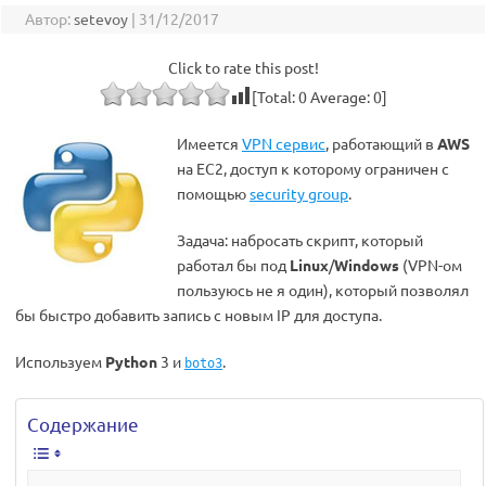
Автор:
setevoy
|
31/12/2017
Click to rate this post!
[Total:
0
Average:
0
]
Имеется
VPN сервис
, работающий в
AWS
на EC2, доступ к которому ограничен с
помощью
security group
.
Задача: набросать скрипт, который
работал бы под
Linux
/
Windows
(VPN-ом
пользуюсь не я один), который позволял
бы быстро добавить запись с новым IP для доступа.
Используем
Python
3 и
.
boto3
Содержание