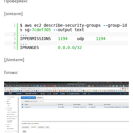
Проверяем:
[simterm]
1
$ aws ec2 describe
-
security
-
groups
-
-
group
-
id
s sg
-
7cdef305
-
-
output text
2
...
3
IPPERMISSIONS
1194
udp
1194
4
...
5
IPRANGES
0.0
.
0.0
/
32
[/simterm]
Готово: