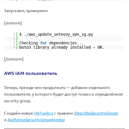
Запускаем, проверяем:
[simterm]
1
$ .
/
aws_update_setevoy_vpn_sg.py
2
3
Checking
for
dependencies...
4
boto3 library already installed
-
OK.
[/simterm]
AWS IAM пользователь
Теперь, прежде чем продолжать — добавим отдельного
пользователя, у которого будет доступ только к определённой
security group.
Создаём новую
IAM policy
с правами
DescribeSecurityGroups
и
AuthorizeSecurityGroupIngress
: