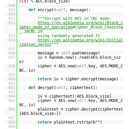
n
(s)
%
AES.block_size)
048
049
def
encrypt(
self
, message):
050
051
"""Encrypt with AES in CBC mode:
052
https://en.wikipedia.org/wiki/Block_c
ipher_mode_of_operation
#Cipher_Block_Chaining
_.28CBC.29
053
using randomly generated IV
054
https://en.wikipedia.org/wiki/Initial
ization_vector
"""
055
056
message
=
self
.pad(message)
057
iv
=
Random.new().read(AES.block_siz
e)
058
cipher
=
AES.new(
self
.key, AES.MODE_C
BC, iv)
059
060
return
iv
+
cipher.encrypt(message)
061
062
def
decrypt(
self
, ciphertext):
063
064
iv
=
ciphertext[:AES.block_size]
065
cipher
=
AES.new(
self
.key, AES.MODE_C
BC, iv)
066
plaintext
=
cipher.decrypt(ciphertext
[AES.block_size:])
067
068
return
plaintext.rstrip(b"")
069