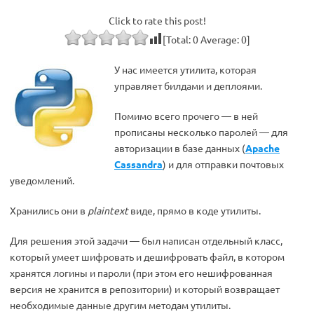
Click to rate this post!
[Total:
0
Average:
0
]
У нас имеется утилита, которая
управляет билдами и деплоями.
Помимо всего прочего — в ней
прописаны несколько паролей — для
авторизации в базе данных (
Apache
Cassandra
) и для отправки почтовых
уведомлений.
Хранились они в
plaintext
виде, прямо в коде утилиты.
Для решения этой задачи — был написан отдельный класс,
который умеет шифровать и дешифровать файл, в котором
хранятся логины и пароли (при этом его нешифрованная
версия не хранится в репозитории) и который возвращает
необходимые данные другим методам утилиты.