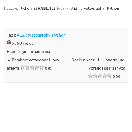
Раздел:
Python
SSH/SSL/TLS
Метки:
AES
,
cryptography
,
Python
Tags:
AES
,
cryptography
,
Python
6 790 views
Навигация по записям
←
Bamboo: установка Linux
Docker: часть 1 — введение,
агента
установка и запуск
0 (0)
→
0 (0)