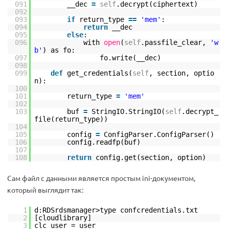
091
__dec
=
self
.decrypt(ciphertext)
092
093
if
return_type
=
=
'mem'
:
094
return
__dec
095
else
:
096
with
open
(
self
.passfile_clear,
'w
b'
) as fo:
097
fo.write(__dec)
098
099
def
get_credentials(
self
, section, optio
n):
100
101
return_type
=
'mem'
102
103
buf
=
StringIO.StringIO(
self
.decrypt_
file(return_type))
104
105
config
=
ConfigParser.ConfigParser()
106
config.readfp(buf)
107
108
return
config.get(section, option)
Сам файл с данными является простым ini-документом,
который выглядит так:
1
d:RDSrdsmanager>type confcredentials.txt
2
[cloudlibrary]
3
clc_user = user