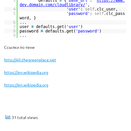
3
defaults
=
{
'base_url'
:
'
https://www.
dev.domain.com/cloudlibrary/
'
,
4
'user'
:
self
.clc_user,
5
'password'
:
self
.clc_pass
word, }
6
...
7
user
=
defaults.get(
'user'
)
8
password
=
defaults.get(
'password'
)
9
...
Ссылки по теме
http://eli.thegreenplace.net
https://en.wikipedia.org
https://en.wikipedia.org
31 total views