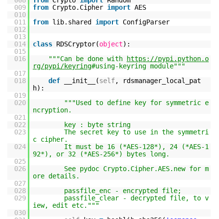
008
from
Crypto
import
Random
009
from
Crypto.Cipher
import
AES
010
011
from
lib.shared
import
ConfigParser
012
013
014
class
RDSCryptor(
object
):
015
016
"""Can be done with
https://pypi.python.o
rg/pypi/keyring
#using-keyring module"""
017
018
def
__init__(
self
, rdsmanager_local_pat
h):
019
020
"""Used to define key for symmetric e
ncryption.
021
022
key : byte string
023
The secret key to use in the symmetri
c cipher.
024
It must be 16 (*AES-128*), 24 (*AES-1
92*), or 32 (*AES-256*) bytes long.
025
026
See pydoc Crypto.Cipher.AES.new for m
ore details.
027
028
passfile_enc - encrypted file;
029
passfile_clear - decrypted file, to v
iew, edit etc."""
030