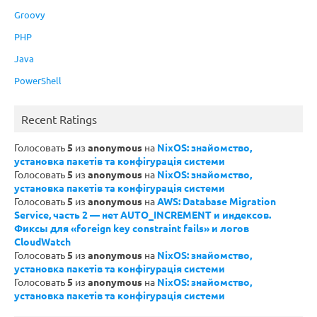
Groovy
PHP
Java
PowerShell
Recent Ratings
Голосовать
5
из
anonymous
на
NixOS: знайомство,
установка пакетів та конфігурація системи
Голосовать
5
из
anonymous
на
NixOS: знайомство,
установка пакетів та конфігурація системи
Голосовать
5
из
anonymous
на
AWS: Database Migration
Service, часть 2 — нет AUTO_INCREMENT и индексов.
Фиксы для «foreign key constraint fails» и логов
CloudWatch
Голосовать
5
из
anonymous
на
NixOS: знайомство,
установка пакетів та конфігурація системи
Голосовать
5
из
anonymous
на
NixOS: знайомство,
установка пакетів та конфігурація системи