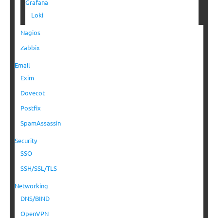
Grafana
Loki
Nagios
Zabbix
Email
Exim
Dovecot
Postfix
SpamAssassin
Security
SSO
SSH/SSL/TLS
Networking
DNS/BIND
OpenVPN