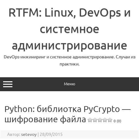
Перейти
к
RTFM: Linux, DevOps и
содержимому
системное
администрирование
DevOps-инжиниринг и системное администрирование. Случаи из
практики.
Меню
Python: библиотка PyCrypto —
шифрование файла
0 (0)
Автор:
setevoy
|
28/09/2015