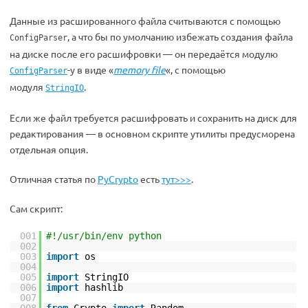
Данные из расшированного файла считываются с помощью
, а что бы по умолчанию избежать создания файла
ConfigParser
на диске после его расшифровки — он передаётся модулю
-у в виде «
memory file
«, с помощью
ConfigParser
модуля
.
StringIO
Если же файл требуется расшифровать и сохранить на диск для
редактирования — в основном скрипте утилиты предусморена
отдельная опция.
Отличная статья по
PyCrypto
есть
тут>>>
.
Сам скрипт:
001
#!/usr/bin/env python
002
003
import
os
004
005
import
StringIO
006
import
hashlib
007