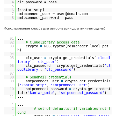
4
clc_password = pass
5
6
[kantar_smtp]
7
smtpconnect_user = user@domain.com
8
smtpconnect_password = pass
Использование класса для авторизации другими методами:
01
...
02
# Cloudlibrary access data
03
crypto
=
RDSCryptor(rdsmanager_local_pat
h)
04
05
clc_user
=
crypto.get_credentials(
'cloudl
ibrary'
,
'clc_user'
)
06
clc_password
=
crypto.get_credentials(
'cl
oudlibrary'
,
'clc_password'
)
07
08
# Sendmail credentials
09
smtpconnect_user
=
crypto.get_credentials
(
'kantar_smtp'
,
'smtpconnect_user'
)
10
smtpconnect_password
=
crypto.get_credent
ials(
'kantar_smtp'
,
'smtpconnect_password'
)
11
...
1
...
2
# set of defaults, if variables not f
ound