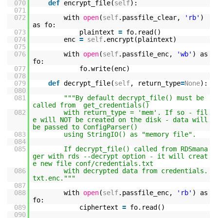
070
def
encrypt_file(
self
):
071
072
with
open
(
self
.passfile_clear,
'rb'
)
as fo:
073
plaintext
=
fo.read()
074
enc
=
self
.encrypt(plaintext)
075
076
with
open
(
self
.passfile_enc,
'wb'
) as
fo:
077
fo.write(enc)
078
079
def
decrypt_file(
self
, return_type
=
None
):
080
081
"""By default decrypt_file() must be
called from get_credentials()
082
with return_type = 'mem'. If so - fil
e will NOT be created on the disk - data will
be passed to ConfigParser()
083
using StringIO() as "memory file".
084
085
If decrypt_file() called from RDSmana
ger with rds --decrypt option - it will creat
e new file conf/credentials.txt
086
with decrypted data from credentials.
txt.enc."""
087
088
with
open
(
self
.passfile_enc,
'rb'
) as
fo:
089
ciphertext
=
fo.read()
090