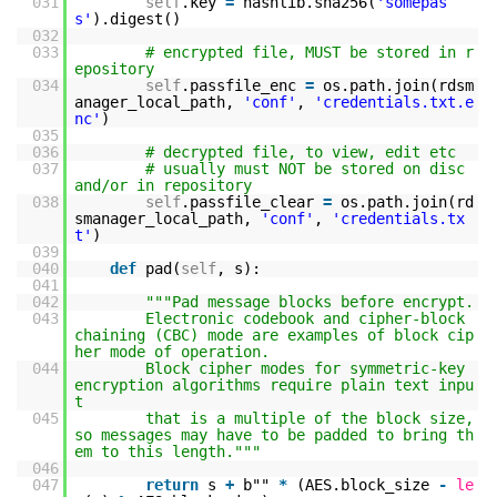
031
self
.key
=
hashlib.sha256(
'somepas
s'
).digest()
032
033
# encrypted file, MUST be stored in r
epository
034
self
.passfile_enc
=
os.path.join(rdsm
anager_local_path,
'conf'
,
'credentials.txt.e
nc'
)
035
036
# decrypted file, to view, edit etc
037
# usually must NOT be stored on disc
and/or in repository
038
self
.passfile_clear
=
os.path.join(rd
smanager_local_path,
'conf'
,
'credentials.tx
t'
)
039
040
def
pad(
self
, s):
041
042
"""Pad message blocks before encrypt.
043
Electronic codebook and cipher-block
chaining (CBC) mode are examples of block cip
her mode of operation.
044
Block cipher modes for symmetric-key
encryption algorithms require plain text inpu
t
045
that is a multiple of the block size,
so messages may have to be padded to bring th
em to this length."""
046
047
return
s
+
b""
*
(AES.block_size
-
le