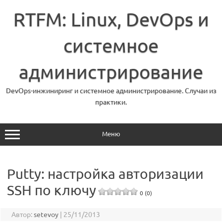
Перейти
к
RTFM: Linux, DevOps и
содержимому
системное
администрирование
DevOps-инжиниринг и системное администрирование. Случаи из
практики.
Меню
Putty: настройка авторизации
SSH по ключу
0 (0)
Автор:
setevoy
|
25/11/2013