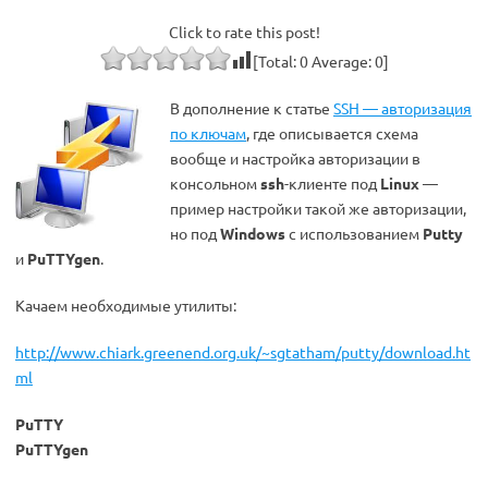
Click to rate this post!
[Total:
0
Average:
0
]
В дополнение к статье
SSH — авторизация
по ключам
, где описывается схема
вообще и настройка авторизации в
консольном
ssh
-клиенте под
Linux
—
пример настройки такой же авторизации,
но под
Windows
с использованием
Putty
и
PuTTYgen
.
Качаем необходимые утилиты:
http://www.chiark.greenend.org.uk/~sgtatham/putty/download.ht
ml
PuTTY
PuTTYgen