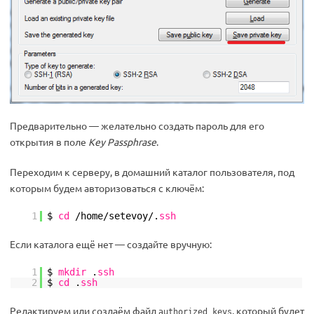
Предварительно — желательно создать пароль для его
открытия в поле
Key Passphrase
.
Переходим к серверу, в домашний каталог пользователя, под
которым будем авторизоваться с ключём:
1
$
cd
/home/setevoy/
.
ssh
Если каталога ещё нет — создайте вручную:
1
$
mkdir
.
ssh
2
$
cd
.
ssh
Редактируем или создаём файл
, который будет
authorized_keys