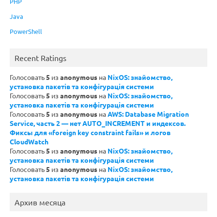
PHP
Java
PowerShell
Recent Ratings
Голосовать
5
из
anonymous
на
NixOS: знайомство,
установка пакетів та конфігурація системи
Голосовать
5
из
anonymous
на
NixOS: знайомство,
установка пакетів та конфігурація системи
Голосовать
5
из
anonymous
на
AWS: Database Migration
Service, часть 2 — нет AUTO_INCREMENT и индексов.
Фиксы для «foreign key constraint fails» и логов
CloudWatch
Голосовать
5
из
anonymous
на
NixOS: знайомство,
установка пакетів та конфігурація системи
Голосовать
5
из
anonymous
на
NixOS: знайомство,
установка пакетів та конфігурація системи
Архив месяца