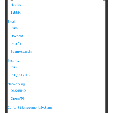
Nagios
Zabbix
Email
Exim
Dovecot
Postfix
SpamAssassin
Security
SSO
SSH/SSL/TLS
Networking
DNS/BIND
OpenVPN
Content Management Systems