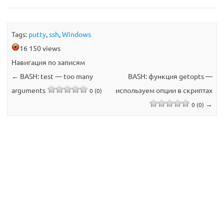
Tags:
putty
,
ssh
,
Windows
16 150 views
Навигация по записям
←
BASH: test — too many
BASH: функция getopts —
arguments
используем опции в скриптах
0 (0)
→
0 (0)