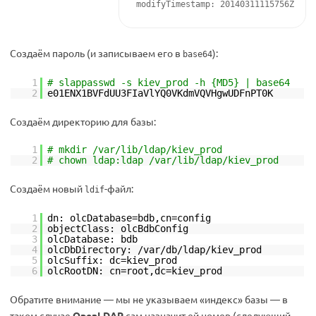
modifyTimestamp: 20140311115756Z
Создаём пароль (и записываем его в
):
base64
1
# slappasswd -s kiev_prod -h {MD5} | base64
2
e01ENX1BVFdUU3FIaVlYQ0VKdmVQVHgwUDFnPT0K
Создаём директорию для базы:
1
# mkdir /var/lib/ldap/kiev_prod
2
# chown ldap:ldap /var/lib/ldap/kiev_prod
Создаём новый
-файл:
ldif
1
dn: olcDatabase=bdb,cn=config
2
objectClass: olcBdbConfig
3
olcDatabase: bdb
4
olcDbDirectory: /var/db/ldap/kiev_prod
5
olcSuffix: dc=kiev_prod
6
olcRootDN: cn=root,dc=kiev_prod
Обратите внимание — мы не указываем «индекс» базы — в
таком случае
OpenLDAP
сам назначит ей номер (следующий,