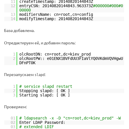
11
createTimestamp: 20140820144843Z
12
entryCSN: 20140820144843.963373Z
#000000#000#0
00000
13
modifiersName: cn=root,cn=config
14
modifyTimestamp: 20140820144843Z
База добавлена.
Отредактируем её, и добавим пароль:
1
olcRootDN: cn=root,dc=kiev_prod
2
olcRootPW:: e01ENX1BVFdUU3FIaVlYQ0VKdmVQVHgwU
DFnPT0K
Перезапускаем
:
slapd
1
# service slapd restart
2
Stopping slapd: [ OK ]
3
Starting slapd: [ OK ]
Проверяем:
01
# ldapsearch -x -D "cn=root,dc=kiev_prod" -W
02
Enter LDAP Password:
03
# extended LDIF