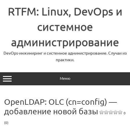
Перейти
к
RTFM: Linux, DevOps и
содержимому
системное
администрирование
DevOps-инжиниринг и системное администрирование. Случаи из
практики.
Меню
OpenLDAP: OLC (cn=config) —
добавление новой базы
0
(0)