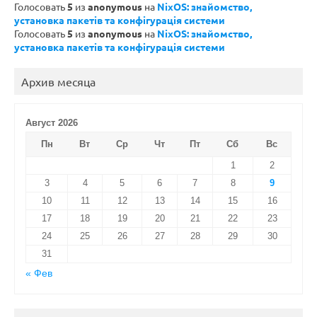
Голосовать
5
из
anonymous
на
NixOS: знайомство,
установка пакетів та конфігурація системи
Голосовать
5
из
anonymous
на
NixOS: знайомство,
установка пакетів та конфігурація системи
Архив месяца
Август 2026
Пн
Вт
Ср
Чт
Пт
Сб
Вс
1
2
3
4
5
6
7
8
9
10
11
12
13
14
15
16
17
18
19
20
21
22
23
24
25
26
27
28
29
30
31
« Фев