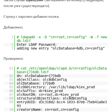
после уже существующего).
Строку с паролем добавим позже.
Добавляем:
1
# ldapadd -x -D "cn=root,cn=config" -W -f new
db.ldif
2
Enter LDAP Password:
3
adding new entry "olcDatabase=bdb,cn=config"
Проверяем:
01
# cat /etc/openldap/slapd.d/cn=config/olcData
base={7}bdb.ldif
02
dn: olcDatabase={7}bdb
03
objectClass: olcBdbConfig
04
olcDatabase: {7}bdb
05
olcDbDirectory: /var/lib/ldap/kiev_prod
06
olcSuffix: dc=kiev_prod
07
olcRootDN: cn=root,dc=kiev_prod
08
structuralObjectClass: olcBdbConfig
09
entryUUID: d3c318d2-bcc4-1033-87eb-75eb41a0e3
93
10
creatorsName: cn=root,cn=config