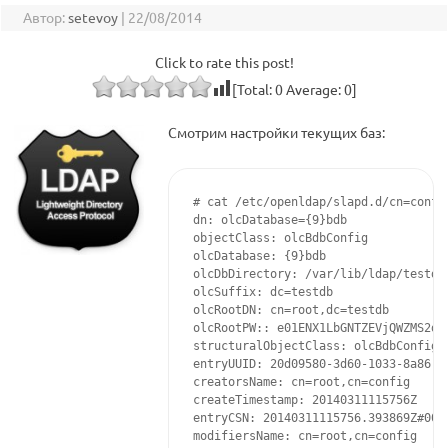
Автор:
setevoy
|
22/08/2014
Click to rate this post!
[Total:
0
Average:
0
]
Смотрим настройки текущих баз:
# cat /etc/openldap/slapd.d/cn=config
dn: olcDatabase={9}bdb

objectClass: olcBdbConfig

olcDatabase: {9}bdb

olcDbDirectory: /var/lib/ldap/testdb

olcSuffix: dc=testdb

olcRootDN: cn=root,dc=testdb

olcRootPW:: e01ENX1LbGNTZEVjQWZMS2dOT
structuralObjectClass: olcBdbConfig

entryUUID: 20d09580-3d60-1033-8a86-6b
creatorsName: cn=root,cn=config

createTimestamp: 20140311115756Z

entryCSN: 20140311115756.393869Z#0000
modifiersName: cn=root,cn=config
