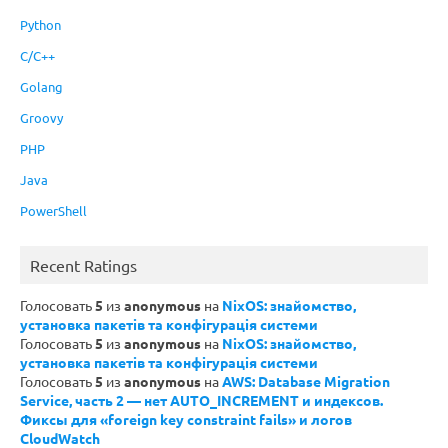
Python
C/C++
Golang
Groovy
PHP
Java
PowerShell
Recent Ratings
Голосовать
5
из
anonymous
на
NixOS: знайомство,
установка пакетів та конфігурація системи
Голосовать
5
из
anonymous
на
NixOS: знайомство,
установка пакетів та конфігурація системи
Голосовать
5
из
anonymous
на
AWS: Database Migration
Service, часть 2 — нет AUTO_INCREMENT и индексов.
Фиксы для «foreign key constraint fails» и логов
CloudWatch