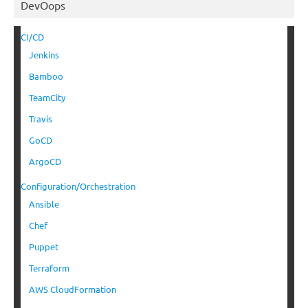
DevOops
CI/CD
Jenkins
Bamboo
TeamCity
Travis
GoCD
ArgoCD
Configuration/Orchestration
Ansible
Chef
Puppet
Terraform
AWS CloudFormation