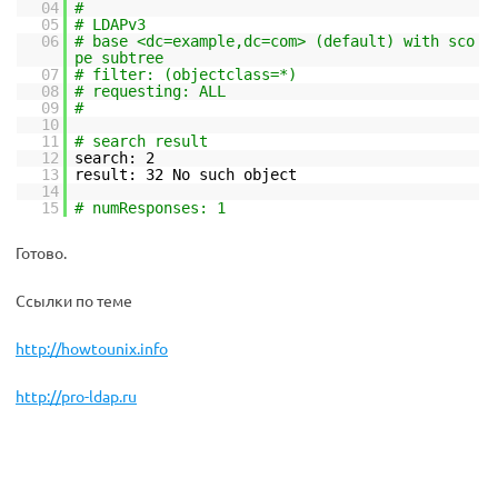
04
#
05
# LDAPv3
06
# base <dc=example,dc=com> (default) with sco
pe subtree
07
# filter: (objectclass=*)
08
# requesting: ALL
09
#
10
11
# search result
12
search: 2
13
result: 32 No such object
14
15
# numResponses: 1
Готово.
Ссылки по теме
http://howtounix.info
http://pro-ldap.ru