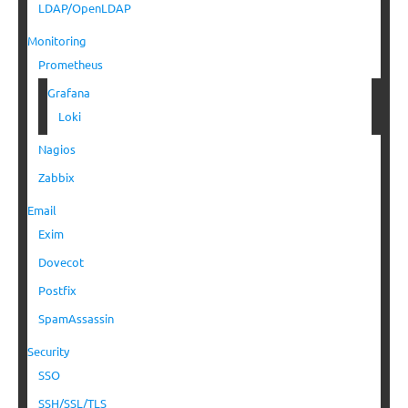
LDAP/OpenLDAP
Monitoring
Prometheus
Grafana
Loki
Nagios
Zabbix
Email
Exim
Dovecot
Postfix
SpamAssassin
Security
SSO
SSH/SSL/TLS