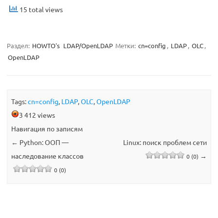
15 total views
Раздел:
HOWTO's
LDAP/OpenLDAP
Метки:
cn=config
,
LDAP
,
OLC
,
OpenLDAP
Tags:
cn=config
,
LDAP
,
OLC
,
OpenLDAP
3 412 views
Навигация по записям
←
Python: ООП —
Linux: поиск проблем сети
наследование классов
→
0 (0)
0 (0)