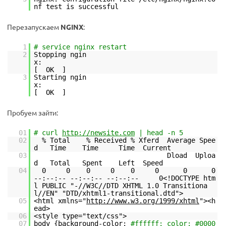
nf test is successful
Перезапускаем
NGINX
:
1
# service nginx restart
2
Stopping ngin
x:
[ OK ]
3
Starting ngin
x:
[ OK ]
Пробуем зайти:
01
# curl
http://newsite.com
| head -n 5
02
% Total % Received % Xferd Average Spee
d Time Time Time Current
03
Dload Uploa
d Total Spent Left Speed
04
0 0 0 0 0 0 0 0
--:--:-- --:--:-- --:--:-- 0<!DOCTYPE htm
l PUBLIC "-//W3C//DTD XHTML 1.0 Transitiona
l//EN" "DTD/xhtml1-transitional.dtd">
05
<html xmlns="
http://www.w3.org/1999/xhtml
"><h
ead>
06
<style type="text/css">
07
body {background-color:
#ffffff; color: #0000