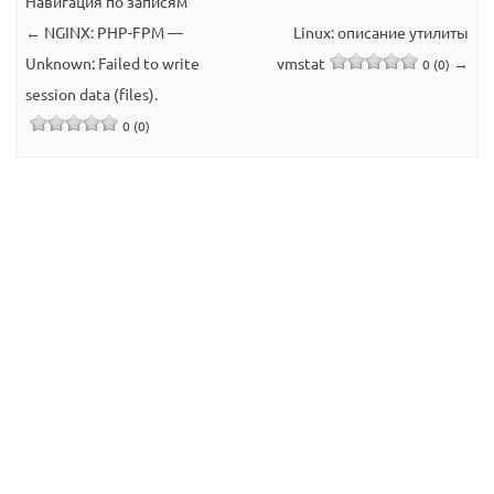
Навигация по записям
←
NGINX: PHP-FPM —
Linux: описание утилиты
Unknown: Failed to write
vmstat
→
0 (0)
session data (files).
0 (0)