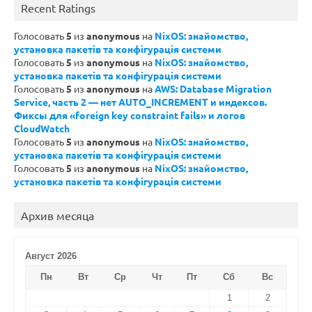
Recent Ratings
Голосовать
5
из
anonymous
на
NixOS: знайомство,
установка пакетів та конфігурація системи
Голосовать
5
из
anonymous
на
NixOS: знайомство,
установка пакетів та конфігурація системи
Голосовать
5
из
anonymous
на
AWS: Database Migration
Service, часть 2 — нет AUTO_INCREMENT и индексов.
Фиксы для «foreign key constraint fails» и логов
CloudWatch
Голосовать
5
из
anonymous
на
NixOS: знайомство,
установка пакетів та конфігурація системи
Голосовать
5
из
anonymous
на
NixOS: знайомство,
установка пакетів та конфігурація системи
Архив месяца
Август 2026
Пн
Вт
Ср
Чт
Пт
Сб
Вс
1
2