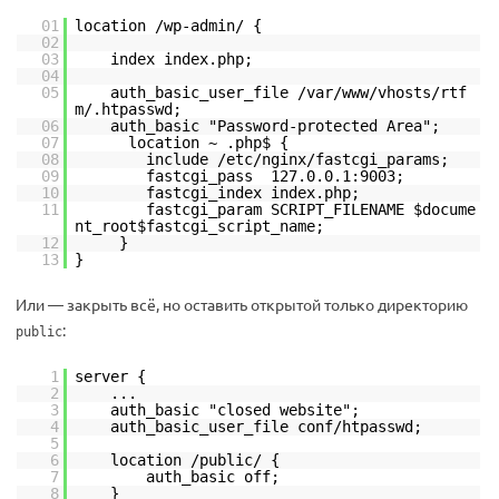
01
location /wp-admin/ {
02
03
index index.php;
04
05
auth_basic_user_file /var/www/vhosts/rtf
m/.htpasswd;
06
auth_basic "Password-protected Area";
07
location ~ .php$ {
08
include /etc/nginx/fastcgi_params;
09
fastcgi_pass 127.0.0.1:9003;
10
fastcgi_index index.php;
11
fastcgi_param SCRIPT_FILENAME $docume
nt_root$fastcgi_script_name;
12
}
13
}
Или — закрыть всё, но оставить открытой только директорию
:
public
1
server {
2
...
3
auth_basic "closed website";
4
auth_basic_user_file conf/htpasswd;
5
6
location /public/ {
7
auth_basic off;
8
}