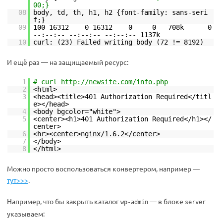
00;}
08
body, td, th, h1, h2 {font-family: sans-seri
f;}
09
100 16312 0 16312 0 0 708k 0
--:--:-- --:--:-- --:--:-- 1137k
10
curl: (23) Failed writing body (72 != 8192)
И ещё раз — на защищаемый ресурс:
1
# curl
http://newsite.com/info.php
2
<html>
3
<head><title>401 Authorization Required</titl
e></head>
4
<body bgcolor="white">
5
<center><h1>401 Authorization Required</h1></
center>
6
<hr><center>nginx/1.6.2</center>
7
</body>
8
</html>
Можно просто воспользоваться конвертером, например —
тут>>>
.
Например, что бы закрыть каталог
— в блоке
wp-admin
server
указываем: