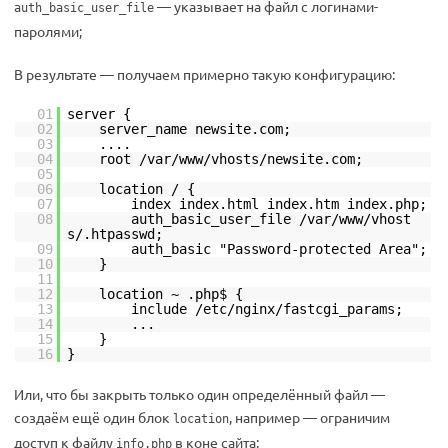
— указывает на файл с логинами-
auth_basic_user_file
паролями;
В результате — получаем примерно такую конфигурацию:
01
server {
02
server_name newsite.com;
03
....
04
root /var/www/vhosts/newsite.com;
05
06
location / {
07
index index.html index.htm index.php;
08
auth_basic_user_file /var/www/vhost
s/.htpasswd;
09
auth_basic "Password-protected Area";
10
}
11
12
location ~ .php$ {
13
include /etc/nginx/fastcgi_params;
14
...
15
}
16
}
Или, что бы закрыть только один определённый файл —
создаём ещё один блок
, например — ограничим
location
доступ к файлу
в коне сайта:
info.php