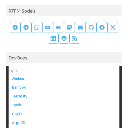
RTFM Socials
DevOops
CI/CD
Jenkins
Bamboo
TeamCity
Travis
GoCD
ArgoCD