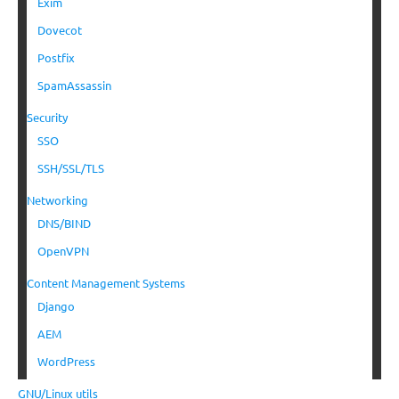
Exim
Dovecot
Postfix
SpamAssassin
Security
SSO
SSH/SSL/TLS
Networking
DNS/BIND
OpenVPN
Content Management Systems
Django
AEM
WordPress
GNU/Linux utils