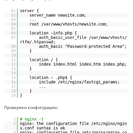
01
server {
02
server_name newsite.com;
03
...
04
root /var/www/vhosts/newsite.com;
05
06
location ~info.php {
07
auth_basic_user_file /var/www/vhosts/
rtfm/.htpasswd;
08
auth_basic "Password-protected Area";
09
}
10
11
location / {
12
index index.html index.htm index.php;
13
}
14
15
location ~ .php$ {
16
include /etc/nginx/fastcgi_params;
17
...
18
}
19
}
Проверяем конфигурацию:
1
# nginx -t
2
nginx: the configuration file /etc/nginx/ngin
x.conf syntax is ok
3
nginx: configuration file /etc/nginx/nginx.co