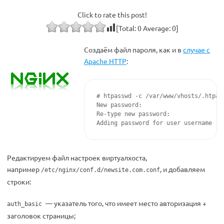
Click to rate this post!
[Total:
0
Average:
0
]
Создаём файл пароля, как и в
случае с
Apache HTTP
:
# htpasswd -c /var/www/vhosts/.htpass
New password:

Re-type new password:

Adding password for user username
Редактируем файл настроек виртуалхоста,
например
, и добавляем
/etc/nginx/conf.d/newsite.com.conf
строки:
— указатель того, что имеет место авторизация +
auth_basic
заголовок страницы;