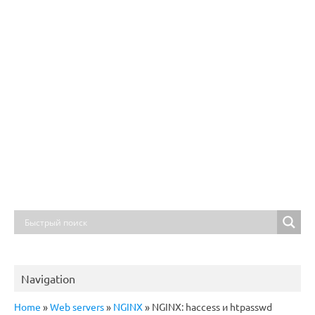
Navigation
Home
»
Web servers
»
NGINX
»
NGINX: haccess и htpasswd