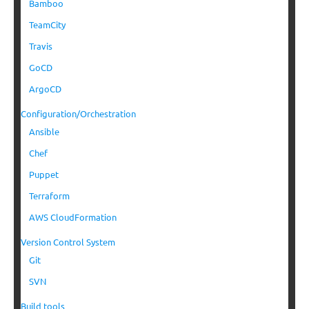
Bamboo
TeamCity
Travis
GoCD
ArgoCD
Configuration/Orchestration
Ansible
Chef
Puppet
Terraform
AWS CloudFormation
Version Control System
Git
SVN
Build tools