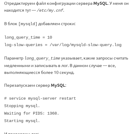
Отредактируем файл конфигруации сервера
MySQL
. У меня он
находится тут —
.
/etc/my.cnf
В блок
добавляем строки:
[mysqld]
long_query_time = 10
log-slow-queries = /var/log/mysqld-slow-query.log
Параметр
указывает, какие запросы считать
long_query_time
медленными и записывать в лог. В данном случае — все,
выполняющиесся более 10 секунд.
Перезапускаем сервер
MySQL
:
# service mysql-server restart
Stopping mysql.
Waiting for PIDS: 1368.
Starting mysql.
И проверяем лог: