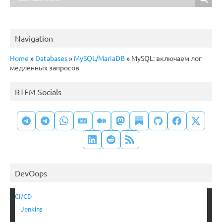
Navigation
Home
»
Databases
»
MySQL/MariaDB
»
MySQL: включаем лог
медленных запросов
RTFM Socials
DevOops
CI/CD
Jenkins