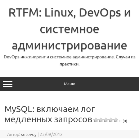
Перейти
к
RTFM: Linux, DevOps и
содержимому
системное
администрирование
DevOps-инжиниринг и системное администрирование. Случаи из
практики.
Меню
MySQL: включаем лог
медленных запросов
0 (0)
Автор:
setevoy
|
23/09/2012