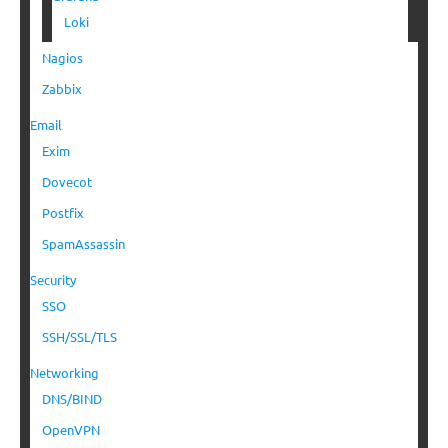
Loki
Nagios
Zabbix
Email
Exim
Dovecot
Postfix
SpamAssassin
Security
SSO
SSH/SSL/TLS
Networking
DNS/BIND
OpenVPN