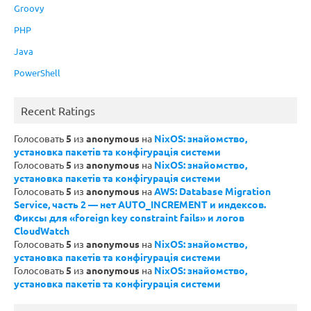
Groovy
PHP
Java
PowerShell
Recent Ratings
Голосовать
5
из
anonymous
на
NixOS: знайомство,
установка пакетів та конфігурація системи
Голосовать
5
из
anonymous
на
NixOS: знайомство,
установка пакетів та конфігурація системи
Голосовать
5
из
anonymous
на
AWS: Database Migration
Service, часть 2 — нет AUTO_INCREMENT и индексов.
Фиксы для «foreign key constraint fails» и логов
CloudWatch
Голосовать
5
из
anonymous
на
NixOS: знайомство,
установка пакетів та конфігурація системи
Голосовать
5
из
anonymous
на
NixOS: знайомство,
установка пакетів та конфігурація системи