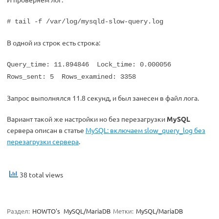
# tail -f /var/log/mysqld-slow-query.log
В одной из строк есть строка:
Query_time: 11.894846 Lock_time: 0.000056
Rows_sent: 5 Rows_examined: 3358
Запрос выполнялся 11.8 секунд, и был занесен в файл лога.
Вариант такой же настройки но без перезагрузки
MySQL
сервера описан в статье
MySQL: включаем slow_query_log без
перезагрузки сервера
.
38 total views
Раздел:
HOWTO's
MySQL/MariaDB
Метки:
MySQL/MariaDB