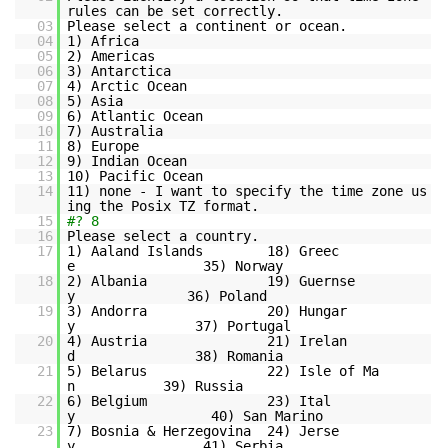
rules can be set correctly.
03
Please select a continent or ocean.
04
1) Africa
05
2) Americas
06
3) Antarctica
07
4) Arctic Ocean
08
5) Asia
09
6) Atlantic Ocean
10
7) Australia
11
8) Europe
12
9) Indian Ocean
13
10) Pacific Ocean
14
11) none - I want to specify the time zone us
ing the Posix TZ format.
15
#? 8
16
Please select a country.
17
1) Aaland Islands 18) Greec
e 35) Norway
18
2) Albania 19) Guernse
y 36) Poland
19
3) Andorra 20) Hungar
y 37) Portugal
20
4) Austria 21) Irelan
d 38) Romania
21
5) Belarus 22) Isle of Ma
n 39) Russia
22
6) Belgium 23) Ital
y 40) San Marino
23
7) Bosnia & Herzegovina 24) Jerse
y 41) Serbia