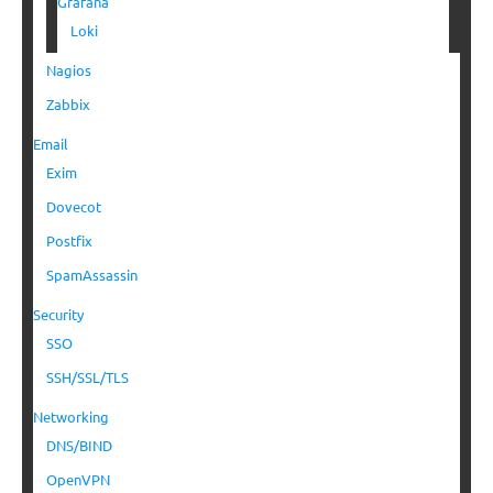
Grafana
Loki
Nagios
Zabbix
Email
Exim
Dovecot
Postfix
SpamAssassin
Security
SSO
SSH/SSL/TLS
Networking
DNS/BIND
OpenVPN