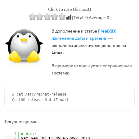
Click to rate this post!
[Total:
0
Average:
0
]
В дополнение к статье
FreeBSD:
изменение даты и времени
—
выполним аналогичные действия на
Linux
.
В примере используется операционная
система:
# cat /etc/redhat-release

CentOS release 6.4 (Final)
Текущее время:
1
# date
2
Sat Sep 28 11:49:05 MSK 2013