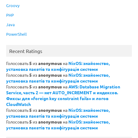
Groovy
PHP
Java
PowerShell
Recent Ratings
Голосовать
5
из
anonymous
на
NixOS: знайомство,
установка пакетів та конфігурація системи
Голосовать
5
из
anonymous
на
NixOS: знайомство,
установка пакетів та конфігурація системи
Голосовать
5
из
anonymous
на
AWS: Database Migration
Service, часть 2 — нет AUTO_INCREMENT и индексов.
Фиксы для «foreign key constraint fails» и логов
CloudWatch
Голосовать
5
из
anonymous
на
NixOS: знайомство,
установка пакетів та конфігурація системи
Голосовать
5
из
anonymous
на
NixOS: знайомство,
установка пакетів та конфігурація системи