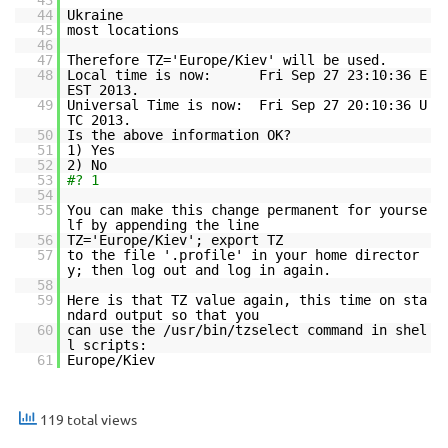
43
44
Ukraine
45
most locations
46
47
Therefore TZ='Europe/Kiev' will be used.
48
Local time is now: Fri Sep 27 23:10:36 E
EST 2013.
49
Universal Time is now: Fri Sep 27 20:10:36 U
TC 2013.
50
Is the above information OK?
51
1) Yes
52
2) No
53
#? 1
54
55
You can make this change permanent for yourse
lf by appending the line
56
TZ='Europe/Kiev'; export TZ
57
to the file '.profile' in your home director
y; then log out and log in again.
58
59
Here is that TZ value again, this time on sta
ndard output so that you
60
can use the /usr/bin/tzselect command in shel
l scripts:
61
Europe/Kiev
119 total views