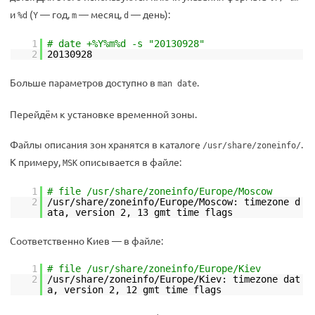
и
(
— год,
— месяц,
— день):
%d
Y
m
d
1
# date +%Y%m%d -s "20130928"
2
20130928
Больше параметров доступно в
.
man date
Перейдём к установке временной зоны.
Файлы описания зон хранятся в каталоге
.
/usr/share/zoneinfo/
К примеру,
описывается в файле:
MSK
1
# file /usr/share/zoneinfo/Europe/Moscow
2
/usr/share/zoneinfo/Europe/Moscow: timezone d
ata, version 2, 13 gmt time flags
Соответственно Киев — в файле:
1
# file /usr/share/zoneinfo/Europe/Kiev
2
/usr/share/zoneinfo/Europe/Kiev: timezone dat
a, version 2, 12 gmt time flags