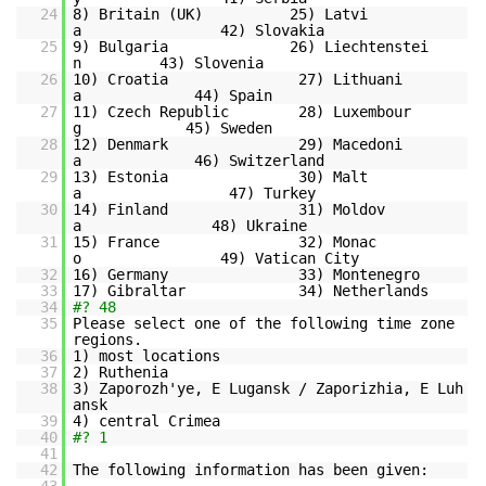
24
8) Britain (UK) 25) Latvi
a 42) Slovakia
25
9) Bulgaria 26) Liechtenstei
n 43) Slovenia
26
10) Croatia 27) Lithuani
a 44) Spain
27
11) Czech Republic 28) Luxembour
g 45) Sweden
28
12) Denmark 29) Macedoni
a 46) Switzerland
29
13) Estonia 30) Malt
a 47) Turkey
30
14) Finland 31) Moldov
a 48) Ukraine
31
15) France 32) Monac
o 49) Vatican City
32
16) Germany 33) Montenegro
33
17) Gibraltar 34) Netherlands
34
#? 48
35
Please select one of the following time zone
regions.
36
1) most locations
37
2) Ruthenia
38
3) Zaporozh'ye, E Lugansk / Zaporizhia, E Luh
ansk
39
4) central Crimea
40
#? 1
41
42
The following information has been given: