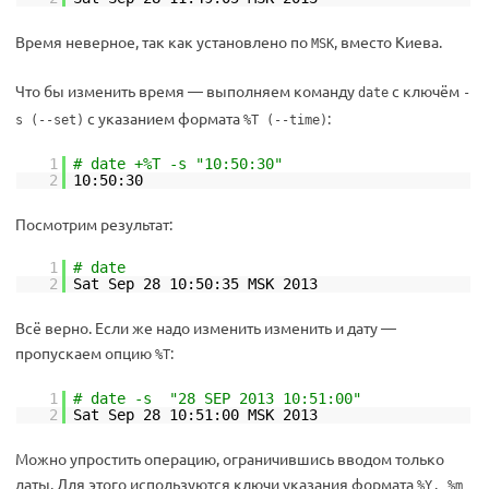
Время неверное, так как установлено по
, вместо Киева.
MSK
Что бы изменить время — выполняем команду
с ключём
date
-
с указанием формата
:
s (--set)
%T (--time)
1
# date +%T -s "10:50:30"
2
10:50:30
Посмотрим результат:
1
# date
2
Sat Sep 28 10:50:35 MSK 2013
Всё верно. Если же надо изменить изменить и дату —
пропускаем опцию
:
%T
1
# date -s "28 SEP 2013 10:51:00"
2
Sat Sep 28 10:51:00 MSK 2013
Можно упростить операцию, ограничившись вводом только
даты. Для этого используются ключи указания формата
%Y, %m