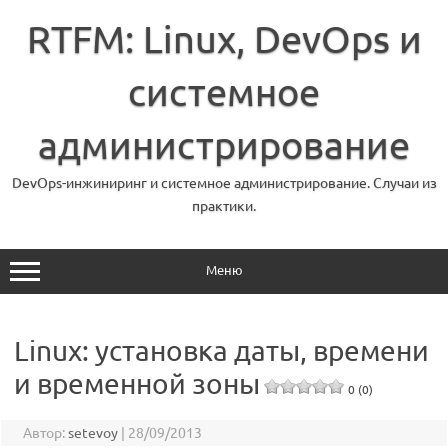
Перейти
к
RTFM: Linux, DevOps и
содержимому
системное
администрирование
DevOps-инжиниринг и системное администрирование. Случаи из
практики.
Меню
Linux: установка даты, времени
и временной зоны
0 (0)
Автор:
setevoy
|
28/09/2013