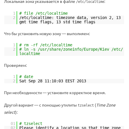
Локальная зона указывается в файле
:
/etc/localtime
1
# file /etc/localtime
2
/etc/localtime: timezone data, version 2, 13
gmt time flags, 13 std time flags
Что бы установить новую зону — выполняем:
1
# rm -rf /etc/localtime
2
# ln -s /usr/share/zoneinfo/Europe/Kiev /etc/
localtime
Проверяем:
1
# date
2
Sat Sep 28 11:10:03 EEST 2013
При необходимости — установите корректное время.
Другой вариант — с помощью утилиты
(
Time Zone
tzselect
select
):
01
# tzselect
02
Please identify a location so that time zone