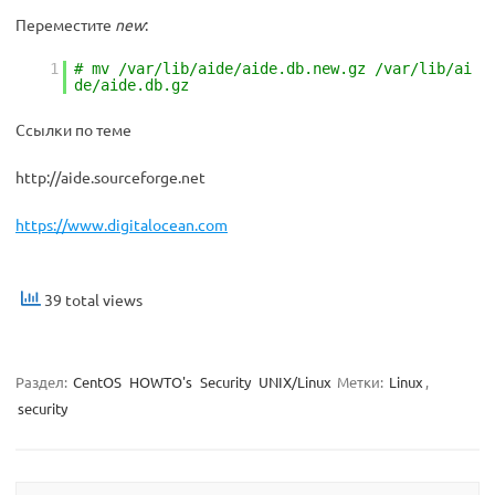
Переместите
new
:
1
# mv /var/lib/aide/aide.db.new.gz /var/lib/ai
de/aide.db.gz
Ссылки по теме
http://aide.sourceforge.net
https://www.digitalocean.com
39 total views
Раздел:
CentOS
HOWTO's
Security
UNIX/Linux
Метки:
Linux
,
security