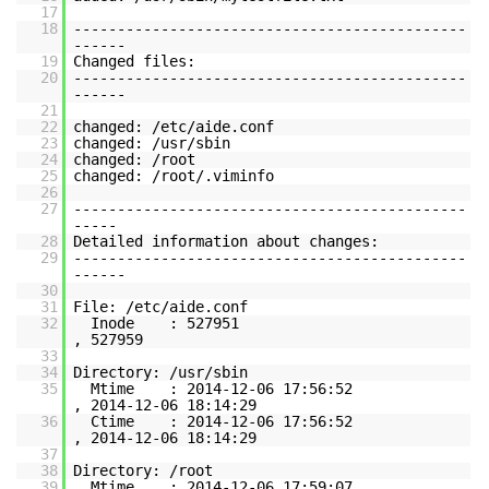
17
18
---------------------------------------------
------
19
Changed files:
20
---------------------------------------------
------
21
22
changed: /etc/aide.conf
23
changed: /usr/sbin
24
changed: /root
25
changed: /root/.viminfo
26
27
---------------------------------------------
-----
28
Detailed information about changes:
29
---------------------------------------------
------
30
31
File: /etc/aide.conf
32
Inode : 527951
, 527959
33
34
Directory: /usr/sbin
35
Mtime : 2014-12-06 17:56:52
, 2014-12-06 18:14:29
36
Ctime : 2014-12-06 17:56:52
, 2014-12-06 18:14:29
37
38
Directory: /root
39
Mtime : 2014-12-06 17:59:07