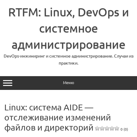
Перейти
к
RTFM: Linux, DevOps и
содержимому
системное
администрирование
DevOps-инжиниринг и системное администрирование. Случаи из
практики.
Меню
Linux: система AIDE —
отслеживание изменений
файлов и директорий
0 (0)