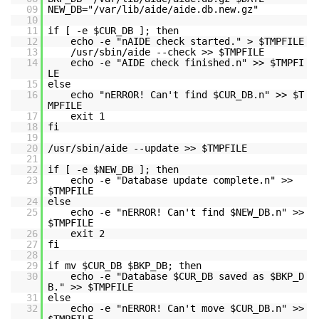
09
NEW_DB="/var/lib/aide/aide.db.new.gz"
10
11
if [ -e $CUR_DB ]; then
12
echo -e "nAIDE check started." > $TMPFILE
13
/usr/sbin/aide --check >> $TMPFILE
14
echo -e "AIDE check finished.n" >> $TMPFI
LE
15
else
16
echo "nERROR! Can't find $CUR_DB.n" >> $T
MPFILE
17
exit 1
18
fi
19
20
/usr/sbin/aide --update >> $TMPFILE
21
22
if [ -e $NEW_DB ]; then
23
echo -e "Database update complete.n" >>
$TMPFILE
24
else
25
echo -e "nERROR! Can't find $NEW_DB.n" >>
$TMPFILE
26
exit 2
27
fi
28
29
if mv $CUR_DB $BKP_DB; then
30
echo -e "Database $CUR_DB saved as $BKP_D
B." >> $TMPFILE
31
else
32
echo -e "nERROR! Can't move $CUR_DB.n" >>