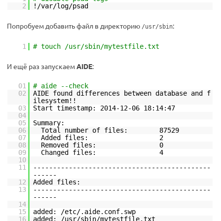
2
!/var/log/psad
Попробуем добавить файл в директорию
:
/usr/sbin
1
# touch /usr/sbin/mytestfile.txt
И ещё раз запускаем
AIDE
:
01
# aide --check
02
AIDE found differences between database and f
ilesystem!!
03
Start timestamp: 2014-12-06 18:14:47
04
05
Summary:
06
Total number of files: 87529
07
Added files: 2
08
Removed files: 0
09
Changed files: 4
10
11
---------------------------------------------
------
12
Added files:
13
---------------------------------------------
------
14
15
added: /etc/.aide.conf.swp
16
added: /usr/sbin/mytestfile.txt