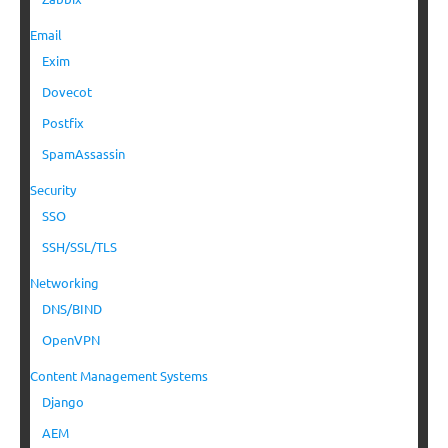
Email
Exim
Dovecot
Postfix
SpamAssassin
Security
SSO
SSH/SSL/TLS
Networking
DNS/BIND
OpenVPN
Content Management Systems
Django
AEM