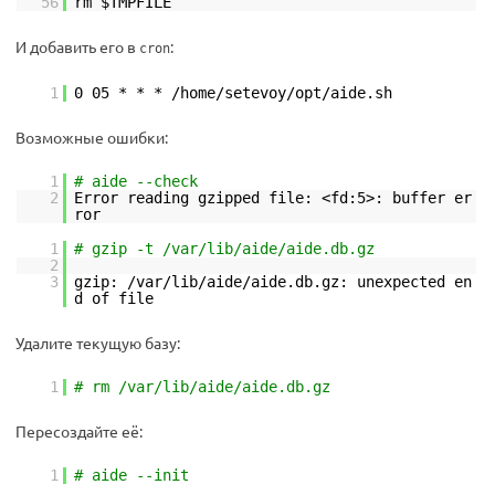
56
rm $TMPFILE
И добавить его в
:
cron
1
0 05 * * * /home/setevoy/opt/aide.sh
Возможные ошибки:
1
# aide --check
2
Error reading gzipped file: <fd:5>: buffer er
ror
1
# gzip -t /var/lib/aide/aide.db.gz
2
3
gzip: /var/lib/aide/aide.db.gz: unexpected en
d of file
Удалите текущую базу:
1
# rm /var/lib/aide/aide.db.gz
Пересоздайте её:
1
# aide --init