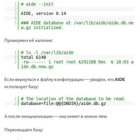
1
# aide --init
2
3
AIDE, version 0.14
4
5
### AIDE database at /var/lib/aide/aide.db.ne
w.gz initialized.
Проверяем её наличие:
1
# ls -l /var/lib/aide
2
total 6148
3
-rw------- 1 root root 6292188 Dec 6 18:03 a
ide.db.new.gz
Если вернуться к файлу конфигурации — увидим, что
AIDE
использует базу:
1
# The location of the database to be read.
2
database=file:@@{DBDIR}/aide.db.gz
А после инициализации — она имеет в имени
new
.
Перемещаем базу: