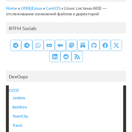
Home
»
UNIX/Linux
»
CentOS
»
Linux: система AIDE —
отслеживание изменений файлов и директорий
RTFM Socials
DevOops
CI/CD
Jenkins
Bamboo
TeamCity
Travis