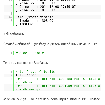
, 2014-12-06 18:11:12
40
Ctime : 2014-12-06 17:59:07
, 2014-12-06 18:11:12
41
42
File: /root/.viminfo
43
Inode : 1308400
, 1308332
Всё работает.
Создаём обновлённую базу, с учетом внесённых изменений:
1
# aide --update
Теперь у нас два файла базы:
1
# ls -l /var/lib/aide/
2
total 12300
3
-rw------- 1 root root 6292188 Dec 6 18:03 a
ide.db.gz
4
-rw------- 1 root root 6291650 Dec 6 18:25 a
ide.db.new.gz
— был сгенерирован при выполнении
.
aide.db.new.gz
--update