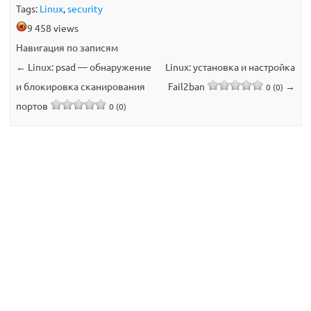
Tags:
Linux
,
security
9 458 views
Навигация по записям
←
Linux: psad — обнаружение
Linux: установка и настройка
и блокировка сканирования
Fail2ban
→
0 (0)
портов
0 (0)