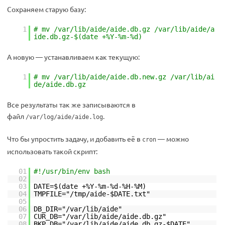
Сохраняем старую базу:
1
# mv /var/lib/aide/aide.db.gz /var/lib/aide/a
ide.db.gz-$(date +%Y-%m-%d)
А новую — устанавливаем как текущую:
1
# mv /var/lib/aide/aide.db.new.gz /var/lib/ai
de/aide.db.gz
Все результаты так же записываются в
файл
.
/var/log/aide/aide.log
Что бы упростить задачу, и добавить её в
— можно
cron
использовать такой скрипт:
01
#!/usr/bin/env bash
02
03
DATE=$(date +%Y-%m-%d-%H-%M)
04
TMPFILE="/tmp/aide-$DATE.txt"
05
06
DB_DIR="/var/lib/aide"
07
CUR_DB="/var/lib/aide/aide.db.gz"
08
BKP_DB="/var/lib/aide/aide.db.gz-$DATE"