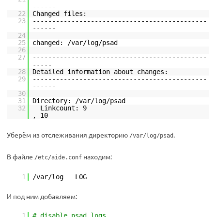
------
22
Changed files:
23
---------------------------------------------
------
24
25
changed: /var/log/psad
26
27
---------------------------------------------
-----
28
Detailed information about changes:
29
---------------------------------------------
------
30
31
Directory: /var/log/psad
32
Linkcount: 9
, 10
Уберём из отслеживания директорию
.
/var/log/psad
В файле
находим:
/etc/aide.conf
1
/var/log LOG
И под ним добавляем:
1
# disable psad logs