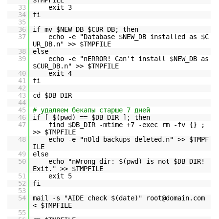
$TMPFILE
33
exit 3
34
fi
35
36
if mv $NEW_DB $CUR_DB; then
37
echo -e "Database $NEW_DB installed as $C
UR_DB.n" >> $TMPFILE
38
else
39
echo -e "nERROR! Can't install $NEW_DB as
$CUR_DB.n" >> $TMPFILE
40
exit 4
41
fi
42
43
cd $DB_DIR
44
45
# удаляем бекапы старше 7 дней
46
if [ $(pwd) == $DB_DIR ]; then
47
find $DB_DIR -mtime +7 -exec rm -fv {} ;
>> $TMPFILE
48
echo -e "nOld backups deleted.n" >> $TMPF
ILE
49
else
50
echo "nWrong dir: $(pwd) is not $DB_DIR!
Exit." >> $TMPFILE
51
exit 5
52
fi
53
54
mail -s "AIDE check $(date)" root@domain.com
< $TMPFILE
55