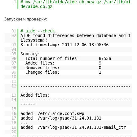
1
# mv /var/lib/aide/aide.db.new.gz /var/lib/ai
de/aide.db.gz
Запускаем проверку:
01
# aide --check
02
AIDE found differences between database and f
ilesystem!!
03
Start timestamp: 2014-12-06 18:06:36
04
05
Summary:
06
Total number of files: 87536
07
Added files: 9
08
Removed files: 0
09
Changed files: 1
10
11
12
---------------------------------------------
------
13
Added files:
14
---------------------------------------------
------
15
16
added: /etc/.aide.conf.swp
17
added: /var/log/psad/31.24.91.131
18
...
19
added: /var/log/psad/31.24.91.131/email_ctr
20
21
---------------------------------------------