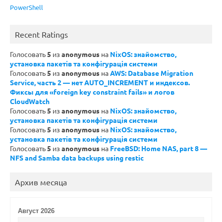
PowerShell
Recent Ratings
Голосовать
5
из
anonymous
на
NixOS: знайомство,
установка пакетів та конфігурація системи
Голосовать
5
из
anonymous
на
AWS: Database Migration
Service, часть 2 — нет AUTO_INCREMENT и индексов.
Фиксы для «foreign key constraint fails» и логов
CloudWatch
Голосовать
5
из
anonymous
на
NixOS: знайомство,
установка пакетів та конфігурація системи
Голосовать
5
из
anonymous
на
NixOS: знайомство,
установка пакетів та конфігурація системи
Голосовать
5
из
anonymous
на
FreeBSD: Home NAS, part 8 —
NFS and Samba data backups using restic
Архив месяца
Август 2026