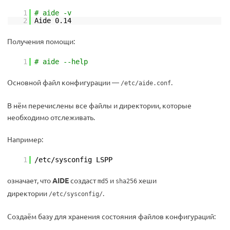
1
# aide -v
2
Aide 0.14
Получения помощи:
1
# aide --help
Основной файл конфигурации —
.
/etc/aide.conf
В нём перечислены все файлы и директории, которые
необходимо отслеживать.
Например:
1
/etc/sysconfig LSPP
означает, что
AIDE
создаст
и
хеши
md5
sha256
директории
.
/etc/sysconfig/
Создаём базу для хранения состояния файлов конфигураций: