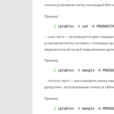
можно установить метку на каждый бит п
Пример:
1
iptables -t nat -A PREROUTI
— используется для сохранен
--save-mark
установили метку на пакет с помощью ц
переместить её на всё подключение цел
Пример:
1
iptables -t mangle -A PRERO
— восстановить метку пак
--restore-mark
допустимо использование только в табл
Пример:
1
iptables -t mangle -A PRERO