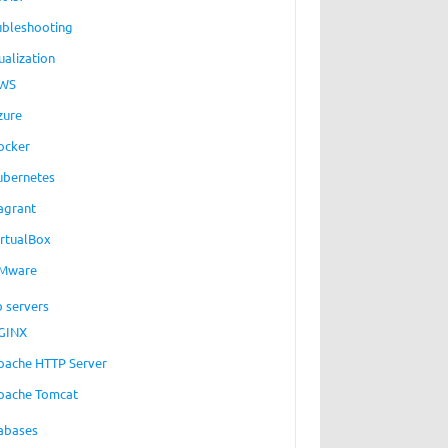
ubleshooting
ualization
WS
zure
ocker
ubernetes
agrant
irtualBox
Mware
 servers
GINX
pache HTTP Server
pache Tomcat
abases