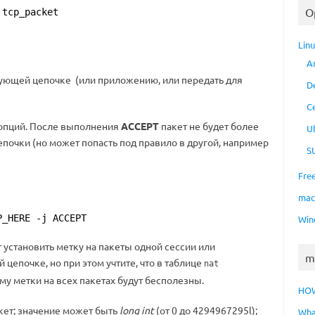
O
 tcp_packet
Lin
A
едующей цепочке (или приложению, или передать для
D
C
 опций. После выполнения
ACCEPT
пакет не будет более
U
почки (но может попасть под правило в другой, например
S
Fre
ma
P_HERE -j ACCEPT
Win
т установить метку на пакеты одной сессии или
m
цепочке, но при этом учтите, что в таблице
nat
му метки на всех пакетах будут бесполезны.
HO
кет; значение может быть
long int
(от 0 до 4294967295l);
Wha