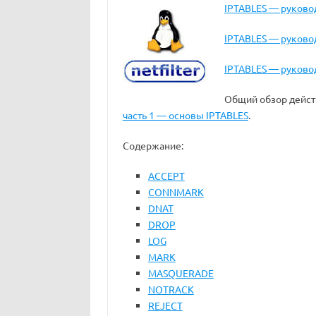
IPTABLES — руковод
IPTABLES — руковод
IPTABLES — руковод
Общий обзор дейст
часть 1 — основы IPTABLES
.
Содержание:
ACCEPT
CONNMARK
DNAT
DROP
LOG
MARK
MASQUERADE
NOTRACK
REJECT