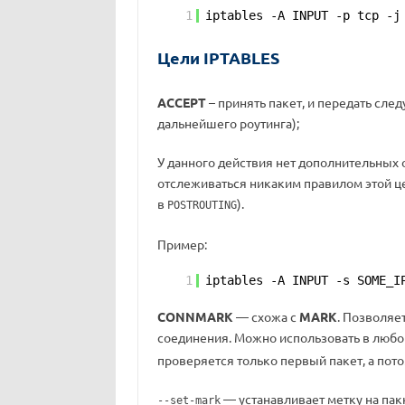
1
iptables -A INPUT -p tcp -j
Цели IPTABLES
ACCEPT
– принять пакет, и передать сл
дальнейшего роутинга);
У данного действия нет дополнительных
отслеживаться никаким правилом этой це
в
).
POSTROUTING
Пример:
1
iptables -A INPUT -s SOME_I
CONNMARK
— схожа с
MARK
. Позволяе
соединения. Можно использовать в любой 
проверяется только первый пакет, а пото
— устанавливает метку на пак
--set-mark