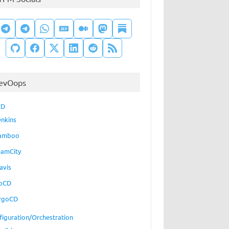
evOops
CD
enkins
amboo
eamCity
avis
oCD
rgoCD
figuration/Orchestration