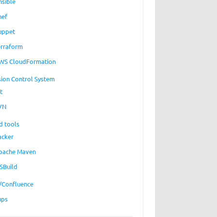
nsible
hef
uppet
erraform
WS CloudFormation
sion Control System
t
VN
d tools
acker
pache Maven
SBuild
a/Confluence
ups