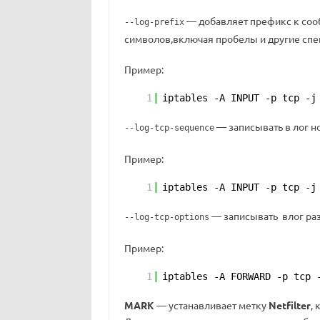
— добавляет префикс к соо
--log-prefix
символов,включая пробелы и другие сп
Пример:
1
iptables -A INPUT -p tcp -j
— записывать в лог 
--log-tcp-sequence
Пример:
1
iptables -A INPUT -p tcp -j
— записывать влог ра
--log-tcp-options
Пример:
1
iptables -A FORWARD -p tcp 
MARK
— устанавливает метку
Netfilter
,