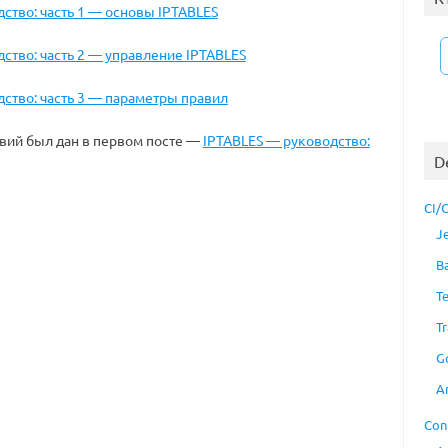
ство: часть 1 — основы IPTABLES
ство: часть 2 — управление IPTABLES
ство: часть 3 — параметры правил
вий был дан в первом посте —
IPTABLES — руководство:
D
CI/
J
B
T
Tr
G
A
Con