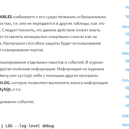
P
S
TABLES
«забывает» о его существовании; «сброшенные»
ью, т.е. они не передаются в другие таблицы, как это
Secu
T
. Следует помнить, что данное действие может иметь
S
ет оставлять незакрытые «мертвые» сокеты как на
нта. Наилучшим способом защиты будет использование
S
т сканирования портов.
Net
D
рналирования отдельных пакетов и событий. В журнал
другая полезная информация. Информация из журнала
O
или
, либо с помощью других программ.
dmesg
syslogd
Con
ULOG
, которое позволяет выполнять запись информации
D
MySQL
и т.п.
A
ировании события;
W
GNU
Har
-j LOG --log-level debug