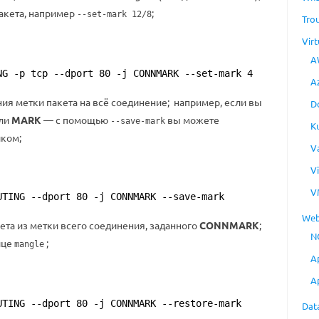
акета, например
;
--set-mark 12/8
Tro
Virt
A
NG -p tcp --dport 80 -j CONNMARK --set-mark 4
A
ия метки пакета на всё соединение; например, если вы
D
ели
MARK
— с помощью
вы можете
--save-mark
K
иком;
V
V
V
UTING --dport 80 -j CONNMARK --save-mark
Web
ета из метки всего соединения, заданного
CONNMARK
;
N
ице
;
mangle
A
A
UTING --dport 80 -j CONNMARK --restore-mark
Dat