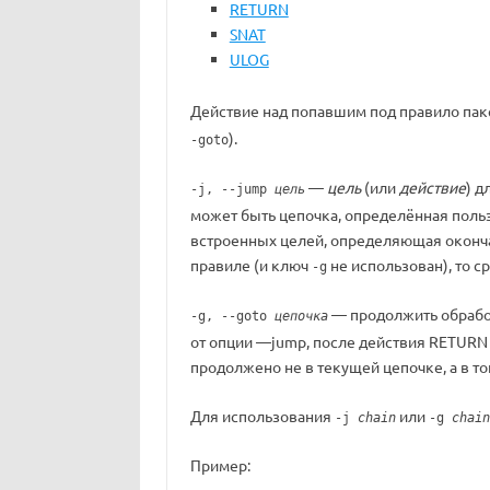
RETURN
SNAT
ULOG
Действие над попавшим под правило па
).
-goto
—
цель
(или
действие
) д
-j, --jump
цель
может быть цепочка, определённая польз
встроенных целей, определяющая окончат
правиле (и ключ
не использован), то с
-g
— продолжить обработ
-g, --goto
цепочка
от опции —jump, после действия RETURN
продолжено не в текущей цепочке, а в т
Для использования
или
-j
chain
-g
chain
Пример: