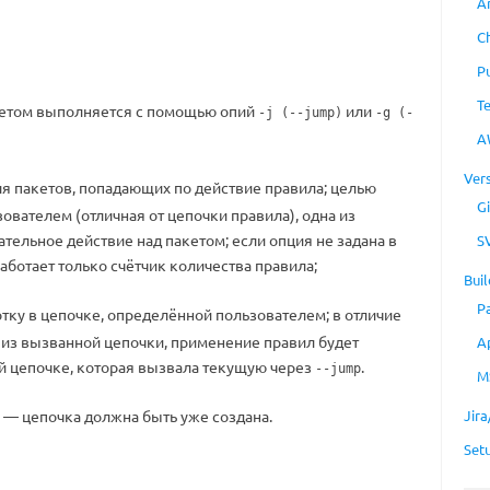
A
C
P
T
кетом выполняется с помощью опий
или
-j (--jump)
-g (-
A
Ver
ля пакетов, попадающих по действие правила; целью
Gi
ователем (отличная от цепочки правила), одна из
ельное действие над пакетом; если опция не задана в
S
работает только счётчик количества правила;
Buil
P
ку в цепочке, определённой пользователем; в отличие
 из вызванной цепочки, применение правил будет
A
ой цепочке, которая вызвала текущую через
.
--jump
M
— цепочка должна быть уже создана.
Jir
Set