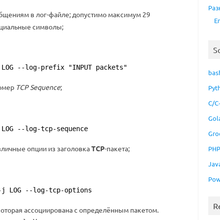
Раз
бщениям в лог-файле; допустимо максимум 29
E
ециальные символы;
S
 LOG --log-prefix "INPUT packets"
bas
номер
TCP Sequence
;
Pyt
C/C
Gol
 LOG --log-tcp-sequence
Gro
зличные опции из заголовка
TCP
-пакета;
PH
Jav
Pow
-j LOG --log-tcp-options
R
 которая ассоциирована с определённым пакетом.