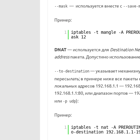
— используется вместе с
--mask
--save-
Пример:
1
iptables -t mangle -A PRERO
ask 12
DNAT
— используется для
Destination Ne
address
пакета. Допустимо использование
— указывает механизм
--to-destination
пересылать; в примере ниже все пакеты н
локальных адресов 192.168.1.1 — 192.168
192.168.1.1:80, или диапазон портов — 19
или
):
-p udp
Пример:
1
iptables -t nat -A PREROUTI
o-destination 192.168.1.1-1