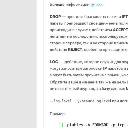
Больше информации
тут>>>
.
DROP
— просто «сбрасывает» пакет и
IP
пакеты прекращают свое движение полност
происходит в случае с действием
ACCEP
негативные последствия, поскольку мож
стороне сервера, так и на стороне клие
действия
REJECT
, особенно при защите о
LOG
— действие, которое служит для жу
могут заноситься заголовки
IP
пакетов и 
может быть затем прочитана с помощью
Обратите ваше внимание так же на цель
не в системный журнал, а в базу данных
— указание log-level при лог
--log-level
Пример:
1
iptables -A FORWARD -p tcp 