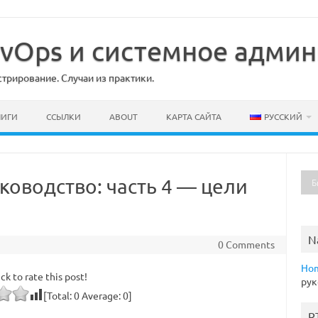
DevOps и системное адми
рирование. Случаи из практики.
НИГИ
ССЫЛКИ
ABOUT
КАРТА САЙТА
РУССКИЙ
уководство: часть 4 — цели
N
0 Comments
Ho
ick to rate this post!
рук
[Total:
0
Average:
0
]
R