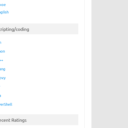
ное
nglish
cripting/coding
h
hon
++
ang
ovy
P
a
erShell
ecent Ratings