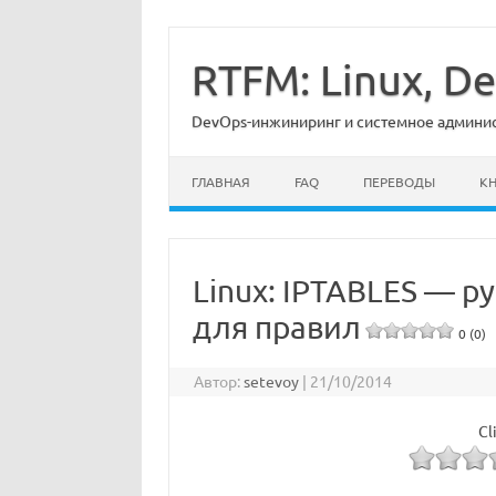
Перейти
к
содержимому
RTFM: Linux, 
DevOps-инжиниринг и системное админист
ГЛАВНАЯ
FAQ
ПЕРЕВОДЫ
К
Linux: IPTABLES — р
для правил
0 (0)
Автор:
setevoy
|
21/10/2014
Cl