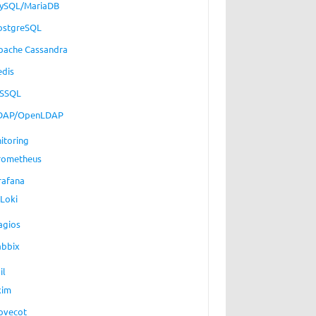
ySQL/MariaDB
ostgreSQL
pache Cassandra
edis
SSQL
DAP/OpenLDAP
itoring
rometheus
rafana
Loki
agios
abbix
il
xim
ovecot