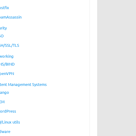
ostfix
pamAssassin
rity
SO
SH/SSL/TLS
working
NS/BIND
penVPN
tent Management Systems
jango
EM
ordPress
/Linux utils
dware