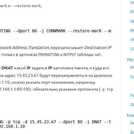
M
и
;
mark
--restore-mark
P
A
R
UTING --dport 80 -j CONNMARK --restore-mark --m
M
twork Address Translation
, перезаписывает
Destination IP
L
 только в цепочках
и
таблицы
.
PREROUTING
OUTPUT
nat
Mon
P
у
DNAT
какой
IP
задать в
IP
-заголовке пакета, и куда его
а адрес 15.45.23.67 будут перенаправляться на диапазон
G
.1.10; можно указать порт назначения, например
2.168.1.1:80-100; обязательно указание протокола (
-p tcp
N
Z
Ema
NG -p tcp -d 15.45.23.67 --dport 80 -j DNAT --t
E
92.168.1.10
D