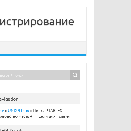
нистрирование
avigation
me
»
UNIX/Linux
»
Linux: IPTABLES —
оводство: часть 4 — цели для правил
TFM Socials