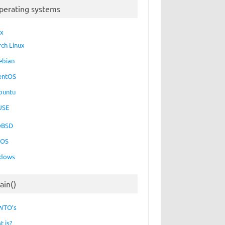
perating systems
ux
rch Linux
ebian
entOS
buntu
USE
eBSD
cOS
dows
ain()
WTO’s
t is?