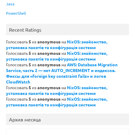
Java
PowerShell
Recent Ratings
Голосовать
5
из
anonymous
на
NixOS: знайомство,
установка пакетів та конфігурація системи
Голосовать
5
из
anonymous
на
NixOS: знайомство,
установка пакетів та конфігурація системи
Голосовать
5
из
anonymous
на
AWS: Database Migration
Service, часть 2 — нет AUTO_INCREMENT и индексов.
Фиксы для «foreign key constraint fails» и логов
CloudWatch
Голосовать
5
из
anonymous
на
NixOS: знайомство,
установка пакетів та конфігурація системи
Голосовать
5
из
anonymous
на
NixOS: знайомство,
установка пакетів та конфігурація системи
Архив месяца