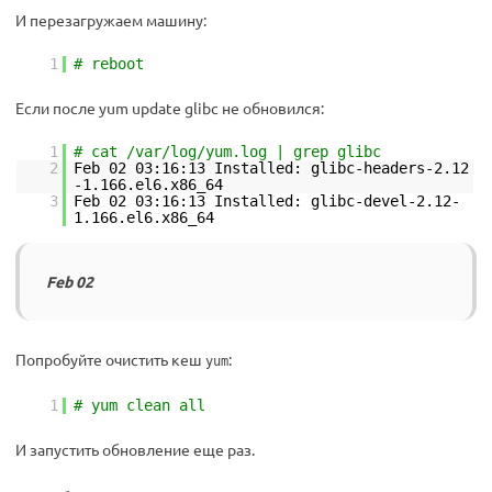
И перезагружаем машину:
1
# reboot
Если после yum update glibc не обновился:
1
# cat /var/log/yum.log | grep glibc
2
Feb 02 03:16:13 Installed: glibc-headers-2.12
-1.166.el6.x86_64
3
Feb 02 03:16:13 Installed: glibc-devel-2.12-
1.166.el6.x86_64
Feb 02
Попробуйте очистить кеш
:
yum
1
# yum clean all
И запустить обновление еще раз.