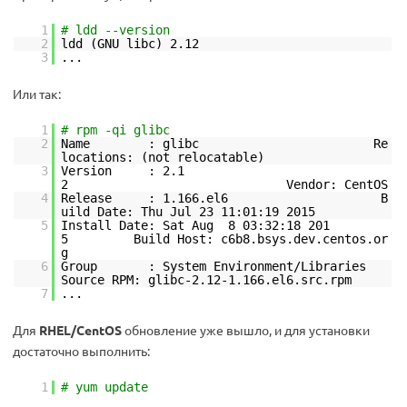
1
# ldd --version
2
ldd (GNU libc) 2.12
3
...
Или так:
1
# rpm -qi glibc
2
Name : glibc Re
locations: (not relocatable)
3
Version : 2.1
2 Vendor: CentOS
4
Release : 1.166.el6 B
uild Date: Thu Jul 23 11:01:19 2015
5
Install Date: Sat Aug 8 03:32:18 201
5 Build Host: c6b8.bsys.dev.centos.or
g
6
Group : System Environment/Libraries
Source RPM: glibc-2.12-1.166.el6.src.rpm
7
...
Для
RHEL/CentOS
обновление уже вышло, и для установки
достаточно выполнить:
1
# yum update