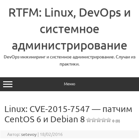
Перейти
к
RTFM: Linux, DevOps и
содержимому
системное
администрирование
DevOps-инжиниринг и системное администрирование. Случаи из
практики.
Меню
Linux: CVE-2015-7547 — патчим
CentOS 6 и Debian 8
0 (0)
Автор:
setevoy
|
18/02/2016