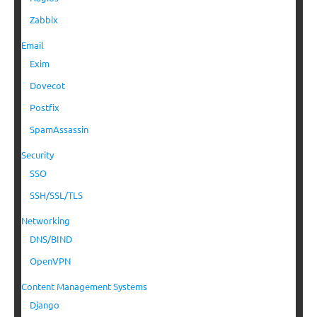
Zabbix
Email
Exim
Dovecot
Postfix
SpamAssassin
Security
SSO
SSH/SSL/TLS
Networking
DNS/BIND
OpenVPN
Content Management Systems
Django