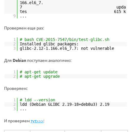
166.el6_7.
7 upda
tes 615 k
9
...
Проверяем еще раз:
1
# bash CVE-2015-7547/bin/test-glibc.sh
2
Installed glibc packages:
3
glibc-2.12-1.166.el6_7.7: not vulnerable
Для
Debian
поступаем аналогично:
1
# apt-get update
2
# apt-get upgrade
Проверяем:
1
# ldd --version
2
ldd (Debian GLIBC 2.19-18+deb8u3) 2.19
3
...
И проверяем
тут>>>
: