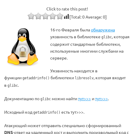
Click to rate this post!
[Total:
0
Average:
0
]
16-го Февраля была
обнаружена
уязвимость в библиотеке
, которая
glibc
содержит стандартные библиотеки,
используемые многими службами на
сервере.
Уязвимость находится в
функции
библиотеки
, которая входит
getaddrinfo()
libresolv
в
.
glibc
Документацию по
можно найти
тут>>>
и
тут>>>
.
glibc
Исходный код
есть тут>>>.
getaddrinfo()
Атакующий может отправить специально сформированный
DNS
-ответ на удаленный хост и выполнить произвольный код с