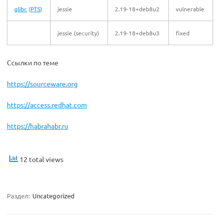
glibc
(
PTS
)
jessie
2.19-18+deb8u2
vulnerable
jessie (security)
2.19-18+deb8u3
fixed
Ссылки по теме
https://sourceware.org
https://access.redhat.com
https://habrahabr.ru
12 total views
Раздел:
Uncategorized