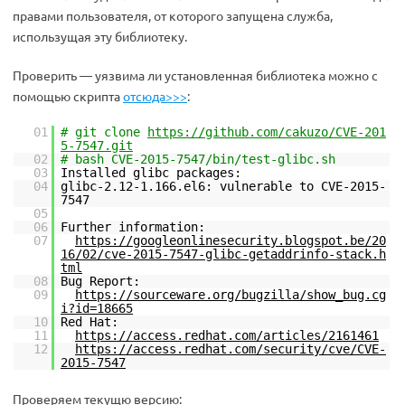
правами пользователя, от которого запущена служба,
использущая эту библиотеку.
Проверить — уязвима ли установленная библиотека можно с
помощью скрипта
отсюда>>>
:
01
# git clone
https://github.com/cakuzo/CVE-201
5-7547.git
02
# bash CVE-2015-7547/bin/test-glibc.sh
03
Installed glibc packages:
04
glibc-2.12-1.166.el6: vulnerable to CVE-2015-
7547
05
06
Further information:
07
https://googleonlinesecurity.blogspot.be/20
16/02/cve-2015-7547-glibc-getaddrinfo-stack.h
tml
08
Bug Report:
09
https://sourceware.org/bugzilla/show_bug.cg
i?id=18665
10
Red Hat:
11
https://access.redhat.com/articles/2161461
12
https://access.redhat.com/security/cve/CVE-
2015-7547
Проверяем текущю версию: