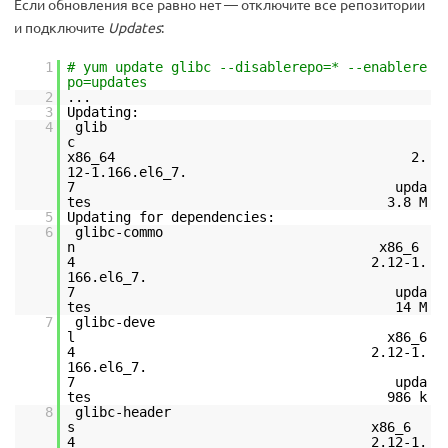
Если обновления все равно нет — отключите все репозитории
и подключите
Updates
:
1
# yum update glibc --disablerepo=* --enablere
po=updates
2
...
3
Updating:
4
glib
c
x86_64 2.
12-1.166.el6_7.
7 upda
tes 3.8 M
5
Updating for dependencies:
6
glibc-commo
n x86_6
4 2.12-1.
166.el6_7.
7 upda
tes 14 M
7
glibc-deve
l x86_6
4 2.12-1.
166.el6_7.
7 upda
tes 986 k
8
glibc-header
s x86_6
4 2.12-1.