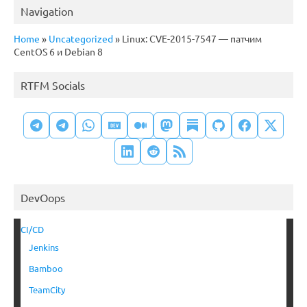
Navigation
Home
»
Uncategorized
»
Linux: CVE-2015-7547 — патчим
CentOS 6 и Debian 8
RTFM Socials
DevOops
CI/CD
Jenkins
Bamboo
TeamCity