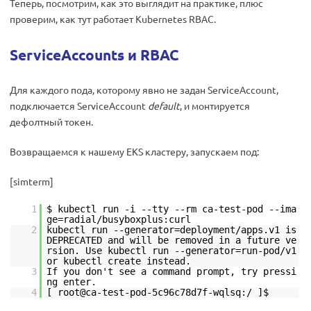
Теперь, посмотрим, как это выглядит на практике, плюс
проверим, как тут работает Kubernetes RBAC.
ServiceAccounts и RBAC
Для каждого пода, которому явно не задан ServiceAccount,
подключается ServiceAccount
default
, и монтируется
дефолтный токен.
Возвращаемся к нашему EKS кластеру, запускаем под:
[simterm]
1
$ kubectl run -i --tty --rm ca-test-pod --ima
ge=radial/busyboxplus:curl
2
kubectl run --generator=deployment/apps.v1 is
DEPRECATED and will be removed in a future ve
rsion. Use kubectl run --generator=run-pod/v1
or kubectl create instead.
3
If you don't see a command prompt, try pressi
ng enter.
4
[ root@ca-test-pod-5c96c78d7f-wqlsq:/ ]$