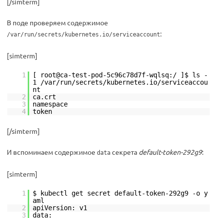
[/simterm]
В поде проверяем содержимое
:
/var/run/secrets/kubernetes.io/serviceaccount
[simterm]
1
[ root@ca-test-pod-5c96c78d7f-wqlsq:/ ]$ ls -
1 /var/run/secrets/kubernetes.io/serviceaccou
nt
2
ca.crt
3
namespace
4
token
[/simterm]
И вспоминаем содержимое
секрета
default-token-292g9
:
data
[simterm]
1
$ kubectl get secret default-token-292g9 -o y
aml
2
apiVersion: v1
3
data: