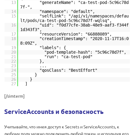
13
"generateName": "ca-test-pod-5c96c78d
7f-",
14
"namespace": "default",
15
"selfLink": "/api/v1/namespaces/defau
lt/pods/ca-test-pod-5c96c78d7f-wqlsq",
16
"uid": "f0d77cfe-38ab-48e9-aaf3-f344f
1d343f3",
17
"resourceVersion": "66888089",
18
"creationTimestamp": "2020-11-17T16:0
8:09Z",
19
"labels": {
20
"pod-template-hash": "5c96c78d7f",
21
"run": "ca-test-pod"
22
},
23
...
24
"qosClass": "BestEffort"
25
}
26
}
27
]
[/simterm]
ServiceAccounts и безопасность
Учитывайте, что имея доступ к Secrets и ServiceAccounts, к
любому поду можно подключить любой токен, и используя его