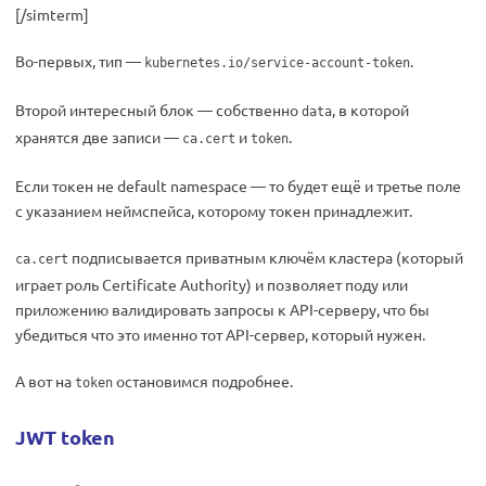
[/simterm]
Во-первых, тип —
.
kubernetes.io/service-account-token
Второй интересный блок — собственно
, в которой
data
хранятся две записи —
и
.
ca.cert
token
Если токен не default namespace — то будет ещё и третье поле
с указанием неймспейса, которому токен принадлежит.
подписывается приватным ключём кластера (который
ca.cert
играет роль Certificate Authority) и позволяет поду или
приложению валидировать запросы к API-серверу, что бы
убедиться что это именно тот API-сервер, который нужен.
А вот на
остановимся подробнее.
token
JWT token