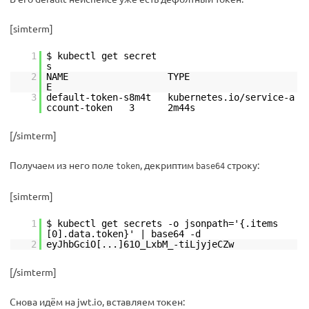
[simterm]
1
$ kubectl get secret
2
NAME TYPE D
3
default-token-s8m4t kubernetes.io/service-a
ccount-token 3 2m44s
[/simterm]
Получаем из него поле
, декриптим
строку:
token
base64
[simterm]
1
$ kubectl get secrets -o jsonpath='{.items
[0].data.token}' | base64 -d
2
eyJhbGciO[...]61O_LxbM_-tiLjyjeCZw
[/simterm]
Снова идём на jwt.io, вставляем токен: