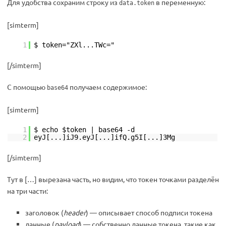
Для удобства сохраним строку из
в переменную:
data.token
[simterm]
1
$ token="ZXl...TWc="
[/simterm]
С помощью
получаем содержимое:
base64
[simterm]
1
$ echo $token | base64 -d
2
eyJ[...]iJ9.eyJ[...]ifQ.g5I[...]3Mg
[/simterm]
Тут в […] вырезана часть, но видим, что токен точками разделён
на три части:
заголовок (
header
) — описывает способ подписи токена
данные (
payload
) — собственно данные токена, такие как