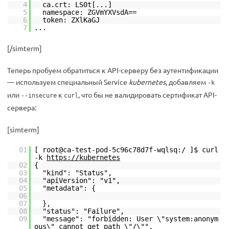
4
ca.crt: LS0t[...]
5
namespace: ZGVmYXVsdA==
6
token: ZXlKaGJ
7
...
[/simterm]
Теперь пробуем обратиться к API-серверу без аутентификации
— используем специальный Service
kubernetes
, добавляем
-k
или
к
, что бы не валидировать сертификат API-
--insecure
curl
сервера:
[simterm]
01
[ root@ca-test-pod-5c96c78d7f-wqlsq:/ ]$ curl
-k
https://kubernetes
02
{
03
"kind": "Status",
04
"apiVersion": "v1",
05
"metadata": {
06
07
},
08
"status": "Failure",
09
"message": "forbidden: User \"system:anonym
ous\" cannot get path \"/\"",