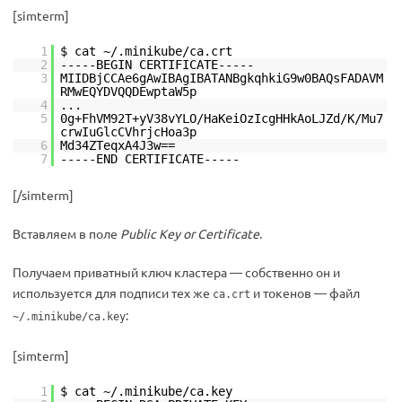
[simterm]
1
$ cat ~/.minikube/ca.crt
2
-----BEGIN CERTIFICATE-----
3
MIIDBjCCAe6gAwIBAgIBATANBgkqhkiG9w0BAQsFADAVM
RMwEQYDVQQDEwptaW5p
4
...
5
0g+FhVM92T+yV38vYLO/HaKeiOzIcgHHkAoLJZd/K/Mu7
crwIuGlcCVhrjcHoa3p
6
Md34ZTeqxA4J3w==
7
-----END CERTIFICATE-----
[/simterm]
Вставляем в поле
Public Key or Certificate
.
Получаем приватный ключ кластера — собственно он и
используется для подписи тех же
и токенов — файл
ca.crt
:
~/.minikube/ca.key
[simterm]
1
$ cat ~/.minikube/ca.key