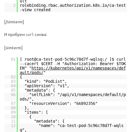
ult
2
rolebinding.rbac.authorization.k8s.io/ca-test
-view created
[/simterm]
И пробуем
снова:
curl
[simterm]
01
[ root@ca-test-pod-5c96c78d7f-wqlsq:/ ]$ curl
--cacert $CERT -H "Authorization: Bearer $TOK
EN" "
https://kubernetes/api/v1/namespaces/def
ault/pods/
"
02
{
03
"kind": "PodList",
04
"apiVersion": "v1",
05
"metadata": {
06
"selfLink": "/api/v1/namespaces/default/p
ods/",
07
"resourceVersion": "66892356"
08
},
09
"items": [
10
{
11
"metadata": {
12
"name": "ca-test-pod-5c96c78d7f-wqls
q",