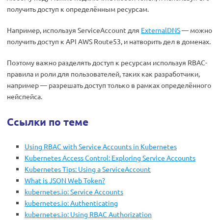
получить доступ к определённым ресурсам.
Например, используя ServiceAccount для
ExternalDNS
— можно
получить доступ к API AWS Route53, и натворить дел в доменах.
Поэтому важно разделять доступ к ресурсам используя RBAC-
правила и роли для пользователей, таких как разработчики,
например — разрешать доступ только в рамках определённого
нейспейса.
Ссылки по теме
Using RBAC with Service Accounts in Kubernetes
Kubernetes Access Control: Exploring Service Accounts
Kubernetes Tips: Using a ServiceAccount
What is JSON Web Token?
kubernetes.io: Service Accounts
kubernetes.io: Authenticating
kubernetes.io: Using RBAC Authorization