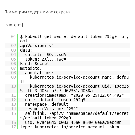
Посмотрим содержимое секрета:
[simterm]
01
$ kubectl get secret default-token-292g9 -o y
aml
02
apiVersion: v1
03
data:
04
ca.crt: LS0...sdA==
05
token: ZXl...TWc=
06
kind: Secret
07
metadata:
08
annotations:
09
kubernetes.io/service-account.name: defau
lt
10
kubernetes.io/service-account.uid: 19cc2b
5f-fbc3-403e-a7c7-d62361a4038a
11
creationTimestamp: "2020-05-25T12:04:49Z"
12
name: default-token-292g9
13
namespace: default
14
resourceVersion: "294"
15
selfLink: /api/v1/namespaces/default/secret
s/default-token-292g9
16
uid: 07a46645-0083-45a0-a640-6e6a78ebd9b1
17
type: kubernetes.io/service-account-token