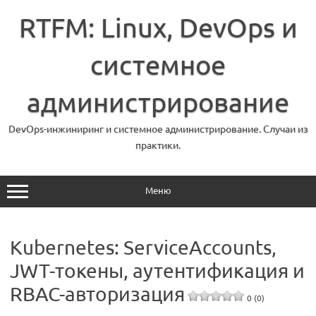
Перейти
к
RTFM: Linux, DevOps и
содержимому
системное
администрирование
DevOps-инжиниринг и системное администрирование. Случаи из
практики.
Меню
Kubernetes: ServiceAccounts,
JWT-токены, аутентификация и
RBAC-авторизация
0 (0)