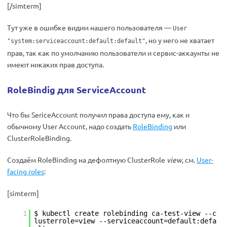
[/simterm]
Тут уже в ошибке видим нашего пользователя —
User
, но у него не хватает
"system:serviceaccount:default:default"
прав, так как по умолчанию пользователи и сервис-аккаунты не
имеют никаких прав доступа.
RoleBindig для ServiceAccount
Что бы SericeAccount получил права доступа ему, как и
обычному User Account, надо создать
RoleBinding
или
ClusterRoleBinding.
Cоздаём RoleBinding на дефолтную ClusterRole
view
, см.
User-
facing roles
:
[simterm]
1
$ kubectl create rolebinding ca-test-view --c
lusterrole=view --serviceaccount=default:defa