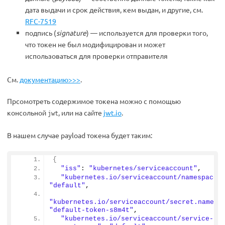
дата выдачи и срок действия, кем выдан, и другие, см.
RFC-7519
подпись (
signature
) — используется для проверки того,
что токен не был модифицирован и может
использоваться для проверки отправителя
См.
документацию>>>
.
Прсомотреть содержимое токена можно с помощью
консольной
, или на сайте
jwt.io
.
jwt
В нашем случае payload токена будет таким:
{
"iss"
: 
"kubernetes/serviceaccount"
,
"kubernetes.io/serviceaccount/namespace"
"default"
,
"kubernetes.io/serviceaccount/secret.name"
:
"default-token-s8m4t"
,
"kubernetes.io/serviceaccount/service-