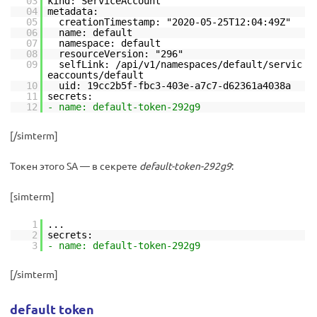
03
kind: ServiceAccount
04
metadata:
05
creationTimestamp: "2020-05-25T12:04:49Z"
06
name: default
07
namespace: default
08
resourceVersion: "296"
09
selfLink: /api/v1/namespaces/default/servic
eaccounts/default
10
uid: 19cc2b5f-fbc3-403e-a7c7-d62361a4038a
11
secrets:
12
- name: default-token-292g9
[/simterm]
Токен этого SA — в секрете
default-token-292g9
:
[simterm]
1
...
2
secrets:
3
- name: default-token-292g9
[/simterm]
default token