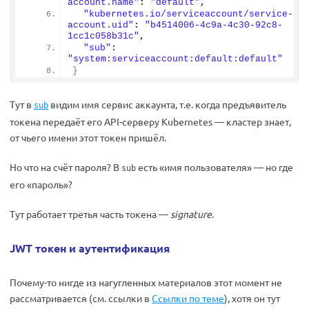
account.name"
: 
"default"
,
"kubernetes.io/serviceaccount/service-
account.uid"
: 
"b4514006-4c9a-4c30-92c8-
1cc1c058b31c"
,
"sub"
: 
"system:serviceaccount:default:default"
}
Тут в
видим имя сервис аккаунта, т.е. когда предъявитель
sub
токена передаёт его API-серверу Kubernetes — кластер знает,
от чьего имени этот токен пришёл.
Но что на счёт пароля? В
есть «имя пользователя» — но где
sub
его «пароль»?
Тут работает третья часть токена —
signature
.
JWT токен и аутентификация
Почему-то нигде из нагугленных материалов этот момент не
рассматривается (см. ссылки в
Ссылки по теме
), хотя он тут