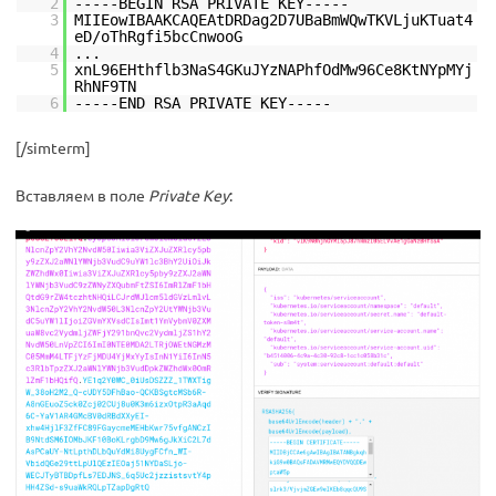
2
-----BEGIN RSA PRIVATE KEY-----
3
MIIEowIBAAKCAQEAtDRDag2D7UBaBmWQwTKVLjuKTuat4
eD/oThRgfi5bcCnwooG
4
...
5
xnL96EHthflb3NaS4GKuJYzNAPhfOdMw96Ce8KtNYpMYj
RhNF9TN
6
-----END RSA PRIVATE KEY-----
[/simterm]
Вставляем в поле
Private Key
: