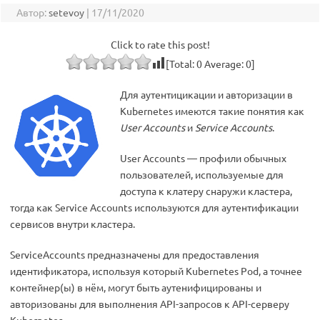
Автор:
setevoy
|
17/11/2020
Click to rate this post!
[Total:
0
Average:
0
]
Для аутентицикации и авторизации в
Kubernetes имеются такие понятия как
User Accounts
и
Service Accounts
.
User Accounts — профили обычных
пользователей, используемые для
доступа к клатеру снаружи кластера,
тогда как Service Accounts используются для аутентификации
сервисов внутри кластера.
ServiceAccounts предназначены для предоставления
идентификатора, используя который Kubernetes Pod, а точнее
контейнер(ы) в нём, могут быть аутенифицированы и
авторизованы для выполнения API-запросов к API-серверу