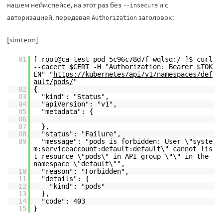
нашем неймспейсе, на этот раз без
и с
--insecure
авторизацией, передавая
заголовок:
Authorization
[simterm]
01
[ root@ca-test-pod-5c96c78d7f-wqlsq:/ ]$ curl
--cacert $CERT -H "Authorization: Bearer $TOK
EN" "
https://kubernetes/api/v1/namespaces/def
ault/pods/
"
02
{
03
"kind": "Status",
04
"apiVersion": "v1",
05
"metadata": {
06
07
},
08
"status": "Failure",
09
"message": "pods is forbidden: User \"syste
m:serviceaccount:default:default\" cannot lis
t resource \"pods\" in API group \"\" in the
namespace \"default\"",
10
"reason": "Forbidden",
11
"details": {
12
"kind": "pods"
13
},
14
"code": 403
15
}