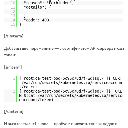
10
"reason": "Forbidden",
11
"details": {
12
13
},
14
"code": 403
15
}
[/simterm]
Добавим две переменные — с сертификатом API-сервера и сам
токен:
[simterm]
1
[ root@ca-test-pod-5c96c78d7f-wqlsq:/ ]$ CERT
=/var/run/secrets/kubernetes.io/serviceaccoun
t/ca.crt
2
[ root@ca-test-pod-5c96c78d7f-wqlsq:/ ]$ TOKE
N=$(cat /var/run/secrets/kubernetes.io/servic
eaccount/token)
[/simterm]
И вызываем
снова — пробуем получить список подов в
curl