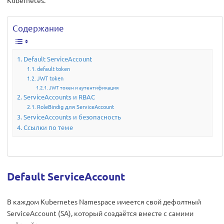
Kubernetes.
Содержание
Default ServiceAccount
default token
JWT token
JWT токен и аутентификация
ServiceAccounts и RBAC
RoleBindig для ServiceAccount
ServiceAccounts и безопасность
Ссылки по теме
Default ServiceAccount
В каждом Kubernetes Namespace имеется свой дефолтный
ServiceAccount (SA), который создаётся вместе с самими