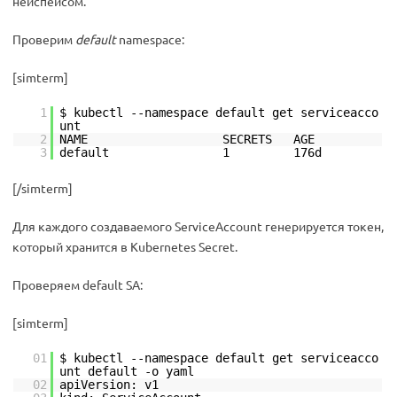
нейспейсом.
Проверим
default
namespace:
[simterm]
1
$ kubectl --namespace default get serviceacco
unt
2
NAME SECRETS AGE
3
default 1 176d
[/simterm]
Для каждого создаваемого ServiceAccount генерируется токен,
который хранится в Kubernetes Secret.
Проверяем default SA:
[simterm]
01
$ kubectl --namespace default get serviceacco
unt default -o yaml
02
apiVersion: v1