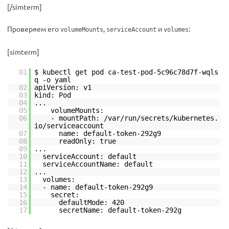
[/simterm]
Проверяем его
,
и
:
volumeMounts
serviceAccount
volumes
[simterm]
01
$ kubectl get pod ca-test-pod-5c96c78d7f-wqls
q -o yaml
02
apiVersion: v1
03
kind: Pod
04
...
05
volumeMounts:
06
- mountPath: /var/run/secrets/kubernetes.
io/serviceaccount
07
name: default-token-292g9
08
readOnly: true
09
...
10
serviceAccount: default
11
serviceAccountName: default
12
...
13
volumes:
14
- name: default-token-292g9
15
secret:
16
defaultMode: 420
17
secretName: default-token-292g