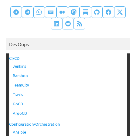
DevOops
CI/CD
Jenkins
Bamboo
TeamCity
Travis
GoCD
ArgoCD
Configuration/Orchestration
Ansible