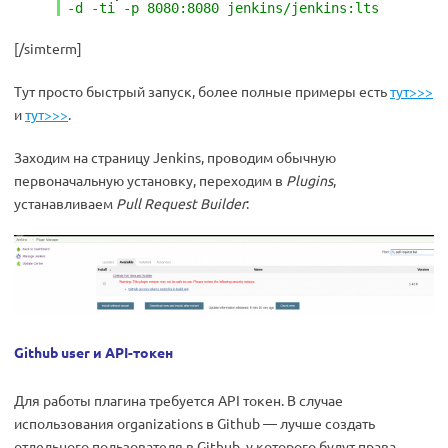
-d -ti -p 8080:8080 jenkins/jenkins:lts
[/simterm]
Тут просто быстрый запуск, более полные примеры есть
тут>>>
и
тут>>>
.
Заходим на страницу Jenkins, проводим обычную
первоначальную установку, переходим в
Plugins
,
устанавливаем
Pull Request Builder
:
Github user и API-токен
Для работы плагина требуется API токен. В случае
использования organizations в Github — лучше создать
отдельного пользователя в Github, у которого будут права