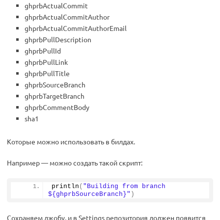
ghprbActualCommit
ghprbActualCommitAuthor
ghprbActualCommitAuthorEmail
ghprbPullDescription
ghprbPullId
ghprbPullLink
ghprbPullTitle
ghprbSourceBranch
ghprbTargetBranch
ghprbCommentBody
sha1
Которые можно использовать в билдах.
Например — можно создать такой скрипт:
println
(
"Building from branch 
${ghprbSourceBranch}"
)
Сохраняем джобу, и в Settings репозитория должен появится