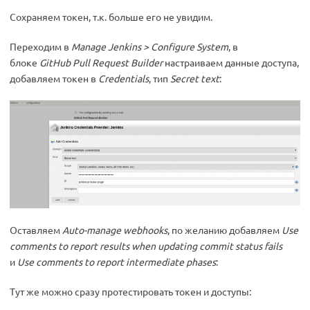
Сохраняем токен, т.к. больше его не увидим.
Переходим в
Manage Jenkins > Configure System
, в
блоке
GitHub Pull Request Builder
настраиваем данные доступа,
добавляем токен в
Credentials
, тип
Secret text
:
Оставляем
Auto-manage webhooks
, по желанию добавляем
Use
comments to report results when updating commit status fails
и
Use comments to report intermediate phases
:
Тут же можно сразу протестировать токен и доступы: