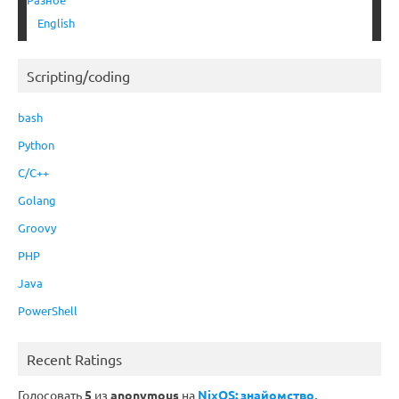
English
Scripting/coding
bash
Python
C/C++
Golang
Groovy
PHP
Java
PowerShell
Recent Ratings
Голосовать
5
из
anonymous
на
NixOS: знайомство,