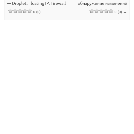
— Droplet, Floating IP, Firewall
обнаружение изменений
→
0 (0)
0 (0)