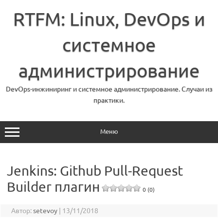
Перейти
к
RTFM: Linux, DevOps и
содержимому
системное
администрирование
DevOps-инжиниринг и системное администрирование. Случаи из
практики.
Меню
Jenkins: Github Pull-Request
Builder плагин
0 (0)
Автор:
setevoy
|
13/11/2018