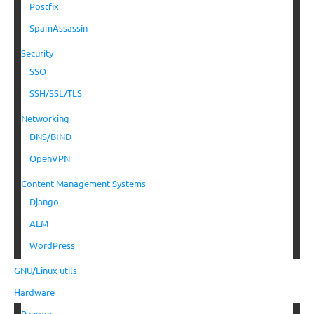
Postfix
SpamAssassin
Security
SSO
SSH/SSL/TLS
Networking
DNS/BIND
OpenVPN
Content Management Systems
Django
AEM
WordPress
GNU/Linux utils
Hardware
Разное