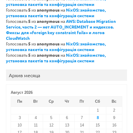
установка пакетів та конфігурація системи
Голосовать
5
из
anonymous
на
NixOS: знайомство,
установка пакетів та конфігурація системи
Голосовать
5
из
anonymous
на
AWS: Database Migration
Service, часть 2 — нет AUTO_INCREMENT и индексов.
Фиксы для «foreign key constraint fails» и логов
CloudWatch
Голосовать
5
из
anonymous
на
NixOS: знайомство,
установка пакетів та конфігурація системи
Голосовать
5
из
anonymous
на
NixOS: знайомство,
установка пакетів та конфігурація системи
Архив месяца
Август 2026
Пн
Вт
Ср
Чт
Пт
Сб
Вс
1
2
3
4
5
6
7
8
9
10
11
12
13
14
15
16
17
18
19
20
21
22
23