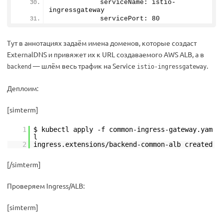
            serviceName: istio-
ingressgateway
            servicePort: 
80
Тут в аннотациях задаём имена доменов, которые создаст
ExternalDNS и привяжет их к URL создаваемого AWS ALB, а в
— шлём весь трафик на Service
.
backend
istio-ingressgateway
Деплоим:
[simterm]
1
$ kubectl apply -f common-ingress-gateway.yam
l
2
ingress.extensions/backend-common-alb created
[/simterm]
Проверяем Ingress/ALB:
[simterm]