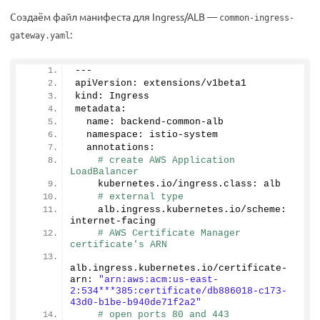
Создаём файл манифеста для Ingress/ALB —
common-ingress-
:
gateway.yaml
---
apiVersion: extensions/v1beta1
kind: Ingress
metadata:
  name: backend-common-alb
  namespace: istio-system
  annotations:
# create AWS Application 
LoadBalancer
    kubernetes.
io
/ingress.
class
: alb
# external type
    alb.
ingress
.
kubernetes
.
io
/scheme: 
internet-facing
# AWS Certificate Manager 
certificate's ARN
alb.
ingress
.
kubernetes
.
io
/certificate-
arn: 
"arn:aws:acm:us-east-
2:534***385:certificate/db886018-c173-
43d0-b1be-b940de71f2a2"
# open ports 80 and 443 