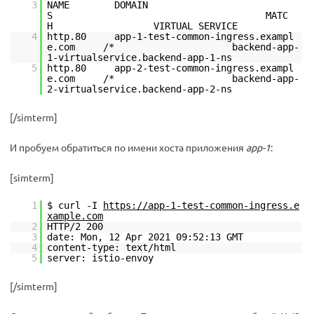
3
NAME DOMAIN
S MATC
H VIRTUAL SERVICE
4
http.80 app-1-test-common-ingress.exampl
e.com /* backend-app-
1-virtualservice.backend-app-1-ns
5
http.80 app-2-test-common-ingress.exampl
e.com /* backend-app-
2-virtualservice.backend-app-2-ns
[/simterm]
И пробуем обратиться по имени хоста приложения
app-1
:
[simterm]
1
$ curl -I
https://app-1-test-common-ingress.e
xample.com
2
HTTP/2 200
3
date: Mon, 12 Apr 2021 09:52:13 GMT
4
content-type: text/html
5
server: istio-envoy
[/simterm]