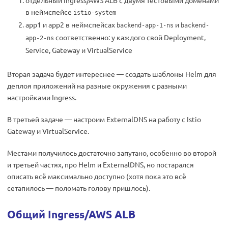
отдельный Ingress/AWS ALB с двумя тестовыми доменами
в неймспейсе
istio-system
app1 и app2 в неймспейсах
и
backend-app-1-ns
backend-
соответственно: у каждого свой Deployment,
app-2-ns
Service, Gateway и VirtualService
Вторая задача будет интереснее — создать шаблоны Helm для
деплоя приложений на разные окружения с разными
настройками Ingress.
В третьей задаче — настроим ExternalDNS на работу с Istio
Gateway и VirtualService.
Местами получилось достаточно запутано, особенно во второй
и третьей частях, про Helm и ExternalDNS, но постарался
описать всё максимально доступно (хотя пока это всё
сетапилось — поломать голову пришлось).
Общий Ingress/AWS ALB