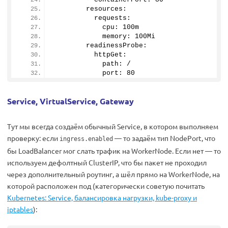
        resources:
          requests:
            cpu: 100m
            memory: 100Mi
        readinessProbe:
          httpGet:
            path: /
            port: 
80
Service, VirtualService, Gateway
Тут мы всегда создаём обычный Service, в котором выполняем
проверку: если
— то задаём тип NodePort, что
ingress.enabled
бы LoadBalancer мог слать трафик на WorkerNode. Если нет — то
используем дефолтный ClusterIP, что бы пакет не проходил
через дополнительный роутинг, а шёл прямо на WorkerNode, на
которой расположен под (категорически советую почитать
Kubernetes: Service, балансировка нагрузки, kube-proxy и
iptables
):