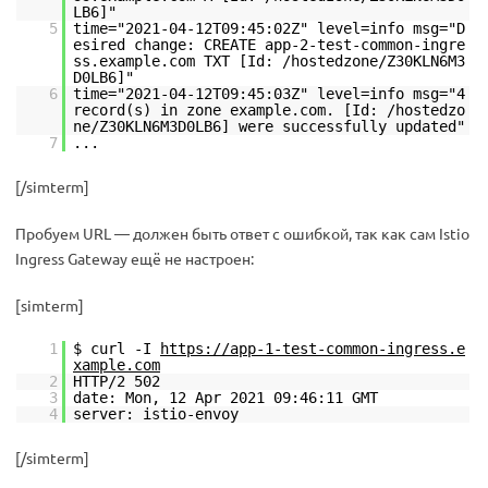
LB6]"
5
time="2021-04-12T09:45:02Z" level=info msg="D
esired change: CREATE app-2-test-common-ingre
ss.example.com TXT [Id: /hostedzone/Z30KLN6M3
D0LB6]"
6
time="2021-04-12T09:45:03Z" level=info msg="4
record(s) in zone example.com. [Id: /hostedzo
ne/Z30KLN6M3D0LB6] were successfully updated"
7
...
[/simterm]
Пробуем URL — должен быть ответ с ошибкой, так как сам Istio
Ingress Gateway ещё не настроен:
[simterm]
1
$ curl -I
https://app-1-test-common-ingress.e
xample.com
2
HTTP/2 502
3
date: Mon, 12 Apr 2021 09:46:11 GMT
4
server: istio-envoy
[/simterm]