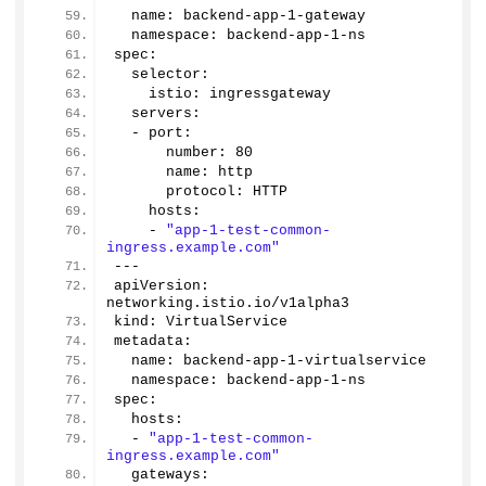
  name: backend-app-
1
-gateway
  namespace: backend-app-
1
-ns
spec:
  selector:
    istio: ingressgateway
  servers:
  - port:
      number: 
80
      name: http
      protocol: HTTP
    hosts:
    - 
"app-1-test-common-
ingress.example.com"
---
apiVersion: 
networking.
istio
.
io
/v1alpha3
kind: VirtualService
metadata:
  name: backend-app-
1
-virtualservice
  namespace: backend-app-
1
-ns
spec:
  hosts:
  - 
"app-1-test-common-
ingress.example.com"
  gateways: