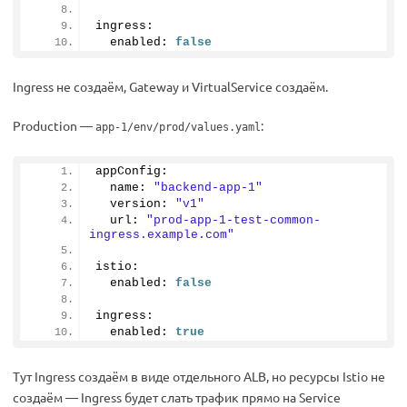
ingress:
  enabled: 
false
Ingress не создаём, Gateway и VirtualService создаём.
Production —
:
app-1/env/prod/values.yaml
appConfig:
  name: 
"backend-app-1"
  version: 
"v1"
  url: 
"prod-app-1-test-common-
ingress.example.com"
istio:
  enabled: 
false
ingress:
  enabled: 
true
Тут Ingress создаём в виде отдельного ALB, но ресурсы Istio не
создаём — Ingress будет слать трафик прямо на Service