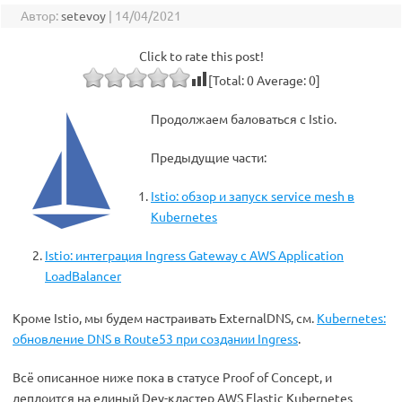
Автор:
setevoy
|
14/04/2021
Click to rate this post!
[Total:
0
Average:
0
]
Продолжаем баловаться с Istio.
Предыдущие части:
Istio: обзор и запуск service mesh в
Kubernetes
Istio: интеграция Ingress Gateway с AWS Application
LoadBalancer
Кроме Istio, мы будем настраивать ExternalDNS, см.
Kubernetes:
обновление DNS в Route53 при создании Ingress
.
Всё описанное ниже пока в статусе Proof of Concept, и
деплоится на единый Dev-кластер AWS Elastic Kubernetes