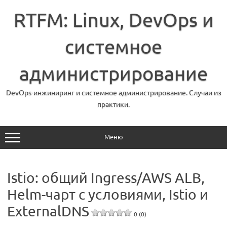
Перейти
к
RTFM: Linux, DevOps и
содержимому
системное
администрирование
DevOps-инжиниринг и системное администрирование. Случаи из
практики.
Меню
Istio: общий Ingress/AWS ALB,
Helm-чарт с условиями, Istio и
ExternalDNS
0 (0)