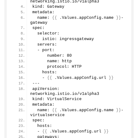
networking.
istio
.
io
/v1alpha3
kind: Gateway
metadata:
  name: 
{{
 .Values.
appConfig
.
name
}}
-
gateway
spec:     
  selector: 
    istio: ingressgateway
  servers:
  - port: 
      number: 
80
      name: http
      protocol: HTTP
    hosts:  
    - 
{{
 .Values.
appConfig
.
url
}}
---         
apiVersion: 
networking.
istio
.
io
/v1alpha3
kind: VirtualService
metadata:
  name: 
{{
 .Values.
appConfig
.
name
}}
-
virtualservice
spec:
  hosts:
  - 
{{
 .Values.
appConfig
.
url
}}
  gateways: