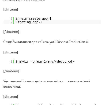
[simterm]
1
$ helm create app-1
2
Creating app-1
[/simterm]
Создаём каталоги для
Dev-а и Production-а:
values.yaml
[simterm]
1
$ mkdir -p app-1/env/{dev,prod}
[/simterm]
Удаляем шаблоны и дефолтные values — напишем свой
велосипед:
[simterm]