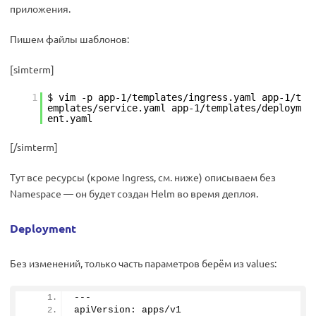
приложения.
Пишем файлы шаблонов:
[simterm]
1
$ vim -p app-1/templates/ingress.yaml app-1/t
emplates/service.yaml app-1/templates/deploym
ent.yaml
[/simterm]
Тут все ресурсы (кроме Ingress, см. ниже) описываем без
Namespace — он будет создан Helm во время деплоя.
Deployment
Без изменений, только часть параметров берём из values:
--- 
apiVersion: apps/v1