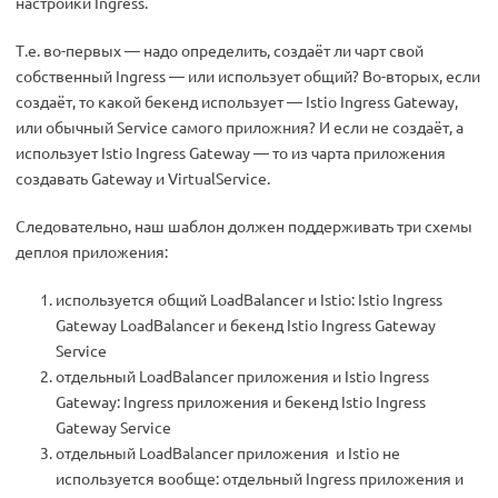
настройки Ingress.
Т.е. во-первых — надо определить, создаёт ли чарт свой
собственный Ingress — или использует общий? Во-вторых, если
создаёт, то какой бекенд использует — Istio Ingress Gateway,
или обычный Service самого приложния? И если не создаёт, а
использует Istio Ingress Gateway — то из чарта приложения
создавать Gateway и VirtualService.
Следовательно, наш шаблон должен поддерживать три схемы
деплоя приложения:
используется общий LoadBalancer и Istio: Istio Ingress
Gateway LoadBalancer и бекенд Istio Ingress Gateway
Service
отдельный LoadBalancer приложения и Istio Ingress
Gateway: Ingress приложения и бекенд Istio Ingress
Gateway Service
отдельный LoadBalancer приложения и Istio не
используется вообще: отдельный Ingress приложения и