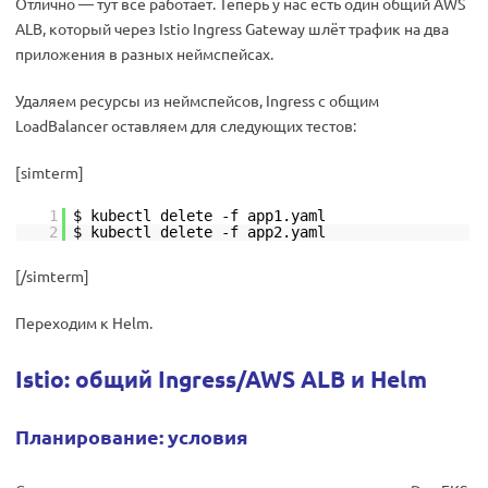
Отлично — тут всё работает. Теперь у нас есть один общий AWS
ALB, который через Istio Ingress Gateway шлёт трафик на два
приложения в разных неймспейсах.
Удаляем ресурсы из неймспейсов, Ingress с общим
LoadBalancer оставляем для следующих тестов:
[simterm]
1
$ kubectl delete -f app1.yaml
2
$ kubectl delete -f app2.yaml
[/simterm]
Переходим к Helm.
Istio: общий Ingress/AWS ALB и Helm
Планирование: условия