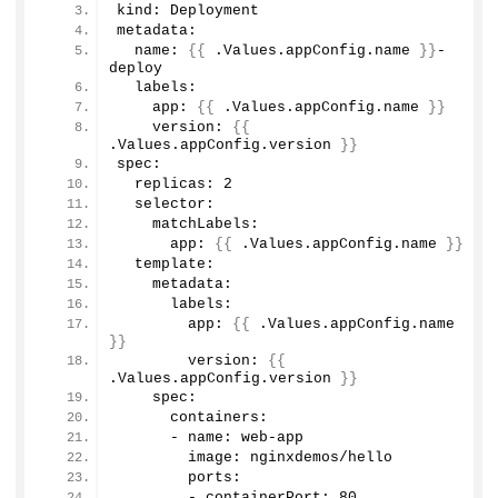
kind: Deployment
metadata:
  name: 
{{
 .Values.
appConfig
.
name
}}
-
deploy
  labels:
    app: 
{{
 .Values.
appConfig
.
name
}}
    version: 
{{
.Values.
appConfig
.
version
}}
spec:
  replicas: 
2
  selector:
    matchLabels:
      app: 
{{
 .Values.
appConfig
.
name
}}
  template: 
    metadata:
      labels:
        app: 
{{
 .Values.
appConfig
.
name
}}
        version: 
{{
.Values.
appConfig
.
version
}}
    spec: 
      containers:
      - name: web-app
        image: nginxdemos/hello
        ports:
        - containerPort: 
80