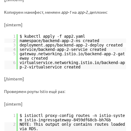
Копируем манифест, меняем
app-1
на
app-2
, деплоим:
[simterm]
1
$ kubectl apply -f app2.yaml
2
namespace/backend-app-2-ns created
3
deployment.apps/backend-app-2-deploy created
4
service/backend-app-2-servcie created
5
gateway.networking.istio.io/backend-app-2-gat
eway created
6
virtualservice.networking.istio.io/backend-ap
p-2-virtualservice created
[/simterm]
Проверяем роуты Istio ещё раз:
[simterm]
1
$ istioctl proxy-config routes -n istio-syste
m istio-ingressgateway-8459df68cb-bh76b
2
NOTE: This output only contains routes loaded
via RDS.