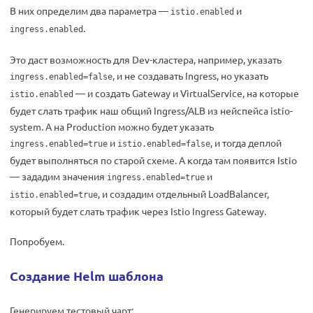
В них определим два параметра —
и
istio.enabled
.
ingress.enabled
Это даст возможность для Dev-кластера, например, указать
, и не создавать Ingress, но указать
ingress.enabled=false
— и создать Gateway и VirtualService, на которые
istio.enabled
будет слать трафик наш общий Ingress/ALB из нейспейса istio-
system. А на Production можно будет указать
и
, и тогда деплой
ingress.enabled=true
istio.enabled=false
будет выполняться по старой схеме. А когда там появится Istio
— зададим значения
и
ingress.enabled=true
, и создадим отдельный LoadBalancer,
istio.enabled=true
который будет слать трафик через Istio Ingress Gateway.
Попробуем.
Создание Helm шаблона
Генерируем тестовый чарт: