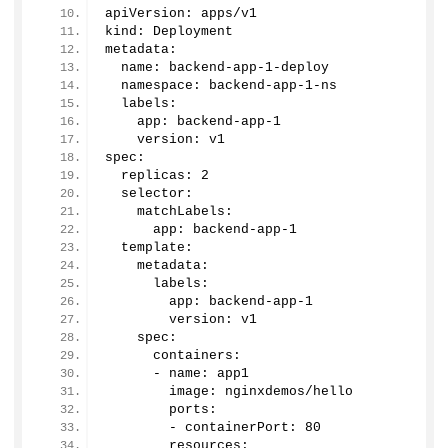
apiVersion: apps/v1
kind: Deployment
metadata:
  name: backend-app-
1
-deploy
  namespace: backend-app-
1
-ns
  labels:
    app: backend-app-
1
    version: v1
spec:
  replicas: 
2
  selector:
    matchLabels:
      app: backend-app-
1
  template:
    metadata:
      labels:
        app: backend-app-
1
        version: v1
    spec: 
      containers:
      - name: app1
        image: nginxdemos/hello
        ports:
        - containerPort: 
80
        resources: