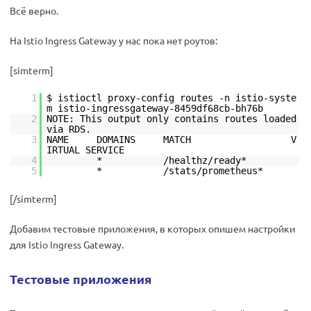
Всё верно.
На Istio Ingress Gateway у нас пока нет роутов:
[simterm]
1
$ istioctl proxy-config routes -n istio-syste
m istio-ingressgateway-8459df68cb-bh76b
2
NOTE: This output only contains routes loaded
via RDS.
3
NAME DOMAINS MATCH V
IRTUAL SERVICE
4
* /healthz/ready*
5
* /stats/prometheus*
[/simterm]
Добавим тестовые приложения, в которых опишем настройки
для Istio Ingress Gateway.
Тестовые приложения