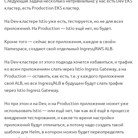
Следующая задача несколько нетривиальна: у нас есть Dev EKS
кластер, есть Production EKS кластер.
На Dev-кластере Istio уже есть, тестируется, но не для всех
приложений. На Production — Istio ещё нет, но будет.
Кроме того — сейчас все приложения, каждое в своём
Namespace, создают свой отдельный Ingress/AWS ALB.
На Dev-кластере от этого подхода хочется избавиться, и трафик
ко всем приложениям слать через Istio Ingress Gateway, а на
Production — оставить, как есть, т.е. у каждого приложения
свой ALB, но все Ingress/ALB в будущем будут слать трафик
через Istio Ingress Gateway.
Но при этом и на Dev, и на Production приложение может уже
использовать Istio — или ещё нет, так как всё ещё в процессе
внедрения-тестирования, и какое-то время настройки
приложений будут отличаться, а потому надо создать такой
шаблон для Helm, в котором можно будет переопределять