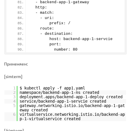
  - backend-app-
1
-gateway
  http:
  - match:
    - uri:
        prefix: /
    route:
    - destination:
        host: backend-app-
1
-servcie
        port:
          number: 
80
Применяем:
[simterm]
1
$ kubectl apply -f app1.yaml
2
namespace/backend-app-1-ns created
3
deployment.apps/backend-app-1-deploy created
4
service/backend-app-1-servcie created
5
gateway.networking.istio.io/backend-app-1-gat
eway created
6
virtualservice.networking.istio.io/backend-ap
p-1-virtualservice created
[/simterm]