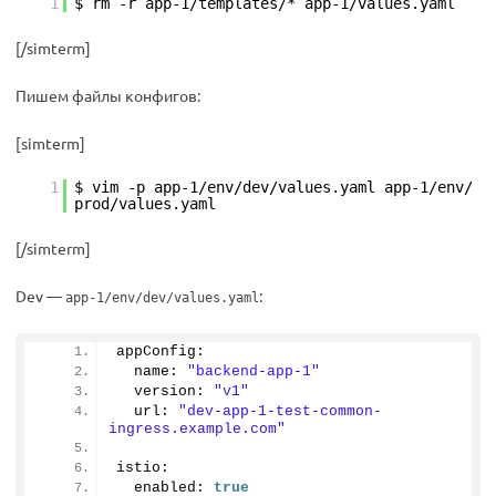
1
$ rm -r app-1/templates/* app-1/values.yaml
[/simterm]
Пишем файлы конфигов:
[simterm]
1
$ vim -p app-1/env/dev/values.yaml app-1/env/
prod/values.yaml
[/simterm]
Dev —
:
app-1/env/dev/values.yaml
appConfig:
  name: 
"backend-app-1"
  version: 
"v1"
  url: 
"dev-app-1-test-common-
ingress.example.com"
istio:
  enabled: 
true