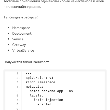
Тестовые приложения одинаковы кроме неймспейсов и имён
приложений/сервисов.
Тут создаём ресурсы:
Namespace
Deployment
Service
Gateway
VirtualService
Получается такой манифест:
---
apiVersion: v1
kind: Namespace
metadata:
  name: backend-app-
1
-ns
  labels:
    istio-injection:
      enabled
---