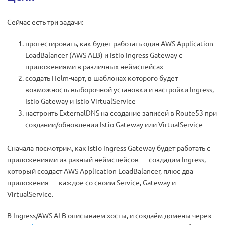
Сейчас есть три задачи:
протестировать, как будет работать один AWS Application
LoadBalancer (AWS ALB) и Istio Ingress Gateway с
приложениями в различных неймспейсах
создать Helm-чарт, в шаблонах которого будет
возможность выборочной установки и настройки Ingress,
Istio Gateway и Istio VirtualService
настроить ExternalDNS на создание записей в Route53 при
создании/обновлении Istio Gateway или VirtualService
Сначала посмотрим, как Istio Ingress Gateway будет работать с
приложениями из разный неймспейсов — создадим Ingress,
который создаст AWS Application LoadBalancer, плюс два
приложения — каждое со своим Service, Gateway и
VirtualService.
В Ingress/AWS ALB описываем хосты, и создаём домены через