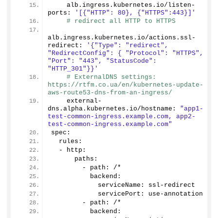
    alb.
ingress
.
kubernetes
.
io
/listen-
ports: 
'[{"HTTP": 80}, {"HTTPS":443}]'
# redirect all HTTP to HTTPS
alb.
ingress
.
kubernetes
.
io
/actions.
ssl
-
redirect: 
'{"Type": "redirect", 
"RedirectConfig": { "Protocol": "HTTPS", 
"Port": "443", "StatusCode": 
"HTTP_301"}}'
# ExternalDNS settings: 
https://rtfm.co.ua/en/kubernetes-update-
aws-route53-dns-from-an-ingress/
    external-
dns.
alpha
.
kubernetes
.
io
/hostname: 
"app1-
test-common-ingress.example.com, app2-
test-common-ingress.example.com"
spec:
  rules:
  - http:
      paths:
        - path: /*
          backend:
            serviceName: ssl-redirect
            servicePort: use-annotation
        - path: /*
          backend: