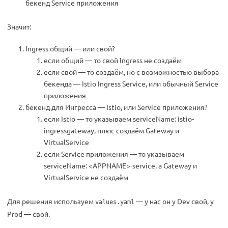
бекенд Service приложения
Значит:
Ingress общий — или свой?
если общий — то свой Ingress не создаём
если свой — то создаём, но с возможностью выбора
бекенда — Istio Ingress Service, или обычный Service
приложения
бекенд для Ингресса — Istio, или Service приложения?
если Istio — то указываем serviceName: istio-
ingressgateway, плюс создаём Gateway и
VirtualService
если Service приложения — то указываем
serviceName: <APPNAME>-service, а Gateway и
VirtualService не создаём
Для решения используем
— у нас он у Dev свой, у
values.yaml
Prod — свой.