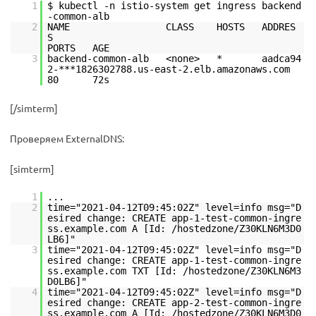
1
$ kubectl -n istio-system get ingress backend
-common-alb
2
NAME CLASS HOSTS ADDRES
S
PORTS AGE
3
backend-common-alb <none> * aadca94
2-***1826302788.us-east-2.elb.amazonaws.com
80 72s
[/simterm]
Проверяем ExternalDNS:
[simterm]
1
...
2
time="2021-04-12T09:45:02Z" level=info msg="D
esired change: CREATE app-1-test-common-ingre
ss.example.com A [Id: /hostedzone/Z30KLN6M3D0
LB6]"
3
time="2021-04-12T09:45:02Z" level=info msg="D
esired change: CREATE app-1-test-common-ingre
ss.example.com TXT [Id: /hostedzone/Z30KLN6M3
D0LB6]"
4
time="2021-04-12T09:45:02Z" level=info msg="D
esired change: CREATE app-2-test-common-ingre
ss.example.com A [Id: /hostedzone/Z30KLN6M3D0