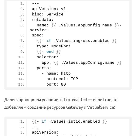
--- 
apiVersion: v1
kind: Service
metadata:
  name: 
{{
 .Values.
appConfig
.
name
}}
-
service
spec:
{{
- 
if
 .Values.
ingress
.
enabled
}}
  type: NodePort
{{
- 
end
}}
  selector:
    app: 
{{
 .Values.
appConfig
.
name
}}
  ports:
    - name: http
      protocol: TCP
      port: 
80
Далее, проверяем условие
— если true, то
istio.enabled
добавляем создание ресурсов Gateway и VirtualService:
{{
- 
if
 .Values.
istio
.
enabled
}}
---
apiVersion: 