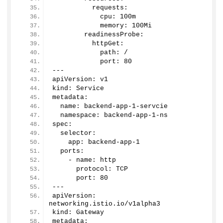
          requests:
            cpu: 100m
            memory: 100Mi
        readinessProbe:
          httpGet:
            path: /
            port: 
80
---
apiVersion: v1
kind: Service
metadata:
  name: backend-app-
1
-servcie
  namespace: backend-app-
1
-ns
spec:       
  selector:
    app: backend-app-
1
  ports:    
    - name: http
      protocol: TCP
      port: 
80
---
apiVersion: 
networking.
istio
.
io
/v1alpha3
kind: Gateway
metadata: