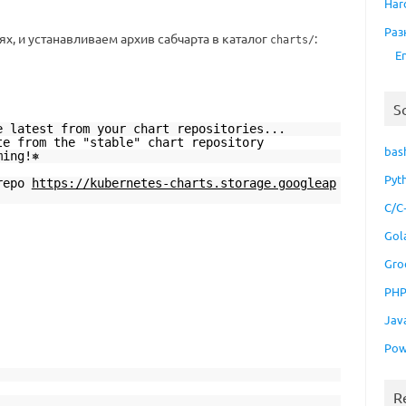
Har
Раз
х, и устанавливаем архив сабчарта в каталог
:
charts/
E
S
e latest from your chart repositories...
te from the "stable" chart repository
bas
ming!⎈
Pyt
 repo
https://kubernetes-charts.storage.googleap
C/C
Gol
Gro
PH
Jav
Pow
R