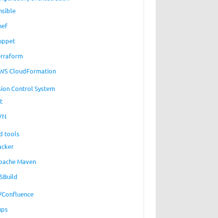
nsible
hef
uppet
erraform
WS CloudFormation
sion Control System
t
VN
d tools
acker
pache Maven
SBuild
a/Confluence
ups