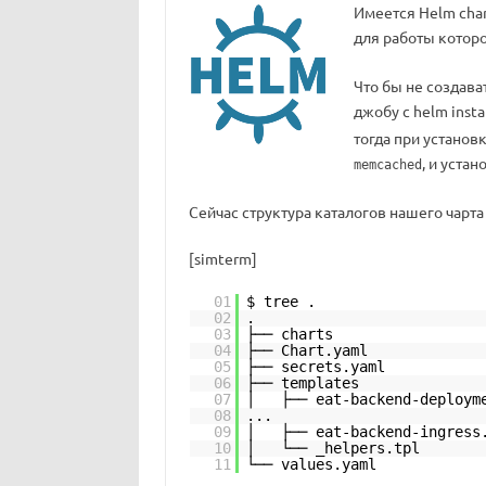
Имеется Helm char
для работы котор
Что бы не создава
джобу с helm inst
тогда при установ
, и уста
memcached
Сейчас структура каталогов нашего чарта
[simterm]
01
$ tree .
02
.
03
├── charts
04
├── Chart.yaml
05
├── secrets.yaml
06
├── templates
07
│ ├── eat-backend-deployme
08
...
09
│ ├── eat-backend-ingress
10
│ └── _helpers.tpl
11
└── values.yaml