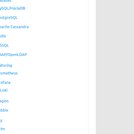
abases
ySQL/MariaDB
ostgreSQL
pache Cassandra
edis
SSQL
DAP/OpenLDAP
itoring
rometheus
rafana
Loki
agios
abbix
il
xim