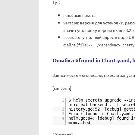
Тут:
: имя пакета
name
: версия для установки, ре
version
значит установку версии выше 3.2.3 
: полный адрес в виде URL
repository
файла (
file://../dependency_chart/
Ошибка «found in Chart.yaml, b
Зависимость мы описали, но если запуст
[simterm]
1
$ helm secrets upgrade --in
omic eat-backend . -f secre
2
history.go:52: [debug] gett
3
Error: found in Chart.yaml,
4
helm.go:84: [debug] found i
memcached
[/simterm]