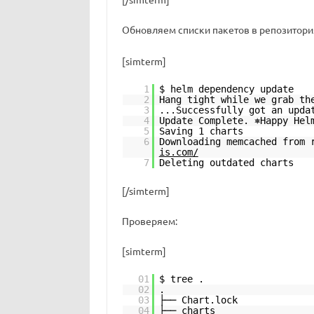
Обновляем списки пакетов в репозитория
[simterm]
1
$ helm dependency update
2
Hang tight while we grab th
3
...Successfully got an upda
4
Update Complete. ⎈Happy Hel
5
Saving 1 charts
6
Downloading memcached from
is.com/
7
Deleting outdated charts
[/simterm]
Проверяем:
[simterm]
01
$ tree .
02
.
03
├── Chart.lock
04
├── charts