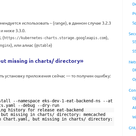
D
P
комендуется использовать
(range), в данном случае 3.2.3
S
~
и ниже 3.3.0.
Secu
 (
),
https://kubernetes-charts.storage.googleapis.com
S
), или алиас (
)
nginx
@stable
S
ut missing in charts/ directory»
Net
D
ить установку приложения сейчас — то получим ошибку:
O
Con
D
stall --namespace eks-dev-1-eat-backend-ns --at
ts.yaml --debug --dry-run
A
ing history for release eat-backend
 but missing in charts/ directory: memcached
W
n Chart.yaml, but missing in charts/ directory:
GNU