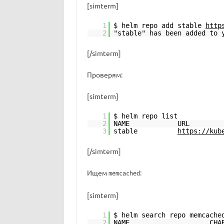
[simterm]
1
$ helm repo add stable
http
2
"stable" has been added to 
[/simterm]
Проверям:
[simterm]
1
$ helm repo list
2
NAM
3
stable
https://kub
[/simterm]
Ищем
:
memcached
[simterm]
1
$ helm search repo memcache
2
NAME CHART VERSIO