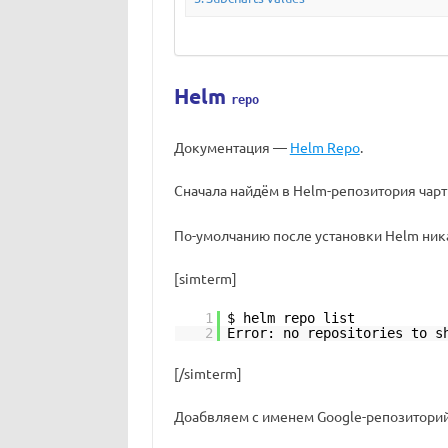
Helm
repo
Документация —
Helm Repo
.
Сначала найдём в Helm-репозитория чарт
По-умолчанию после установки Helm ник
[simterm]
1
$ helm repo list
2
Error: no repositories to s
[/simterm]
Доабвляем с именем Google-репозиторий