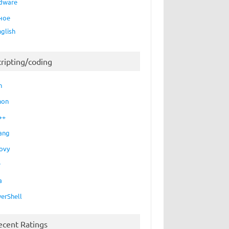
dware
ное
nglish
cripting/coding
h
hon
++
ang
ovy
P
a
erShell
ecent Ratings