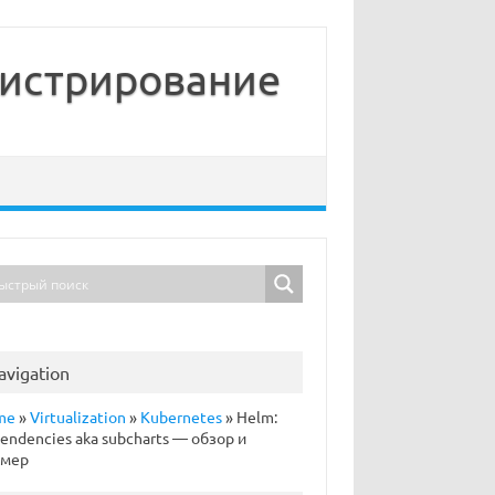
нистрирование
avigation
me
»
Virtualization
»
Kubernetes
»
Helm:
endencies aka subcharts — обзор и
имер