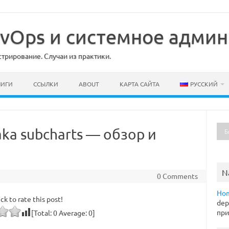
DevOps и системное адми
рирование. Случаи из практики.
НИГИ
ССЫЛКИ
ABOUT
КАРТА САЙТА
РУССКИЙ
aka subcharts — обзор и
N
0 Comments
Ho
ick to rate this post!
dep
пр
[Total:
0
Average:
0
]