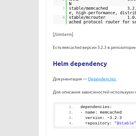
3
stable/memcached 
e, high-performance, distri
4
stable/mcrouter 1
ached protocol router for s
[/simterm]
Есть
версии 3.2.3 в репозитори
memcached
Helm dependency
Документация —
Dependencies
.
Для описания зависимостей используем
dependencies:
- name: memcached
  version: ~
3.2
.
3
  repository: 
"@stable