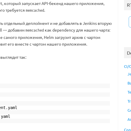
t, который запускает API-бекенд нашего приложения,
R
ого требуется
.
memcached
ть отдельный деплоймент и не добавлять в Jenkins вторую
all — добавим
как dependency для нашего чарта:
memcached
ке самого приложения, Helm загрузит архив с чартом
новит его вместе с чартом нашего приложения.
D
 выглядит так:
CI/
J
B
T
Tr
nt.yaml
G
.yaml
A
Con