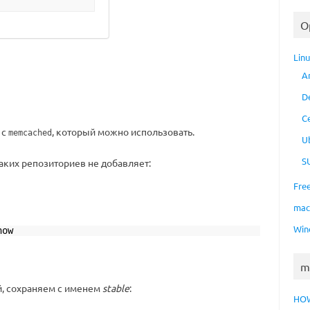
O
Lin
A
D
C
 с
, который можно использовать.
memcached
U
S
аких репозиториев не добавляет:
Fre
ma
Win
how
m
, сохраняем с именем
stable
:
HO