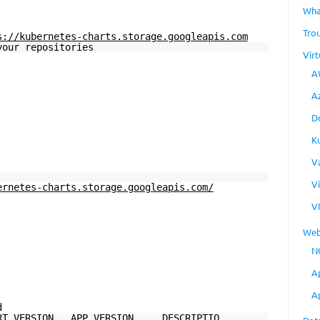
Wha
Tro
s://kubernetes-charts.storage.googleapis.com
your repositories
Virt
A
A
D
K
V
E URL
V
ernetes-charts.storage.googleapis.com/
V
Web
N
A
A
d
N APP VERSION DESCRIPTIO