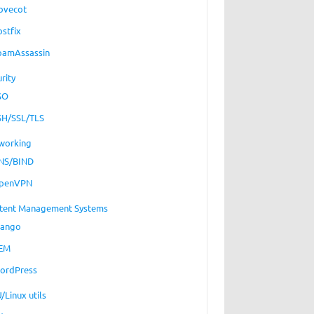
ovecot
ostfix
pamAssassin
rity
SO
SH/SSL/TLS
working
NS/BIND
penVPN
tent Management Systems
jango
EM
ordPress
/Linux utils