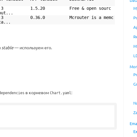
Dat
N
M
3.2.3 1.5.20 Free & open sourc
but...
.0.3 0.36.0 Mcrouter is a memc
P
ca...
A
R
M
и
stable
— используем его.
L
Mon
P
G
в корневом
:
dependencies
Chart.yaml
N
Z
Ema
"
E