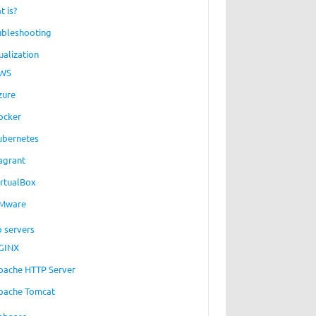
t is?
ubleshooting
ualization
WS
zure
ocker
ubernetes
agrant
irtualBox
Mware
 servers
GINX
pache HTTP Server
pache Tomcat