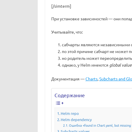
[/simterm]
При установке зависимостей — они попад
Учитывайте, что:
сабчарты являются независимыми от 
по этой причине сабчарт не может п
но родитель может переопределить 
однако, у Helm имеются
global value
Документация —
Charts
,
Subcharts and Glo
Содержание
Helm repo
Helm dependency
Ошибка «found in Chart.yaml, but missing i
Subcharts values