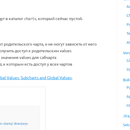
A
C
ут в каталог
, который сейчас пустой.
charts
P
T
A
родительского чарта, и не могут зависеть от него
олучить доступ к родительским values
Ver
значения values для сабчарта
Gi
s,
к которым есть доступ у всех чартов
S
bal Values
,
Subcharts and Global Values
.
Buil
P
A
M
Jir
n charts/ directory»
Set