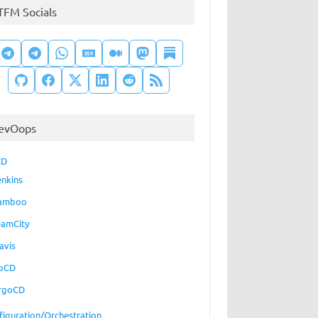
TFM Socials
evOops
CD
enkins
amboo
eamCity
avis
oCD
rgoCD
figuration/Orchestration