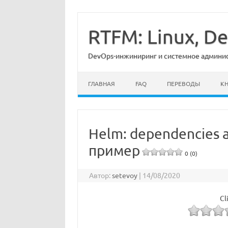
Перейти
к
содержимому
RTFM: Linux, 
DevOps-инжиниринг и системное админист
ГЛАВНАЯ
FAQ
ПЕРЕВОДЫ
К
Helm: dependencies 
пример
0 (0)
Автор:
setevoy
|
14/08/2020
Cl