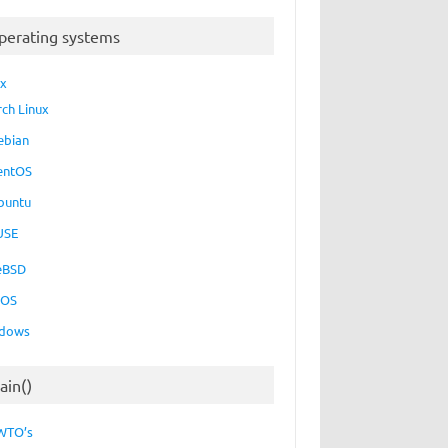
perating systems
ux
rch Linux
ebian
entOS
buntu
USE
eBSD
cOS
dows
ain()
WTO’s