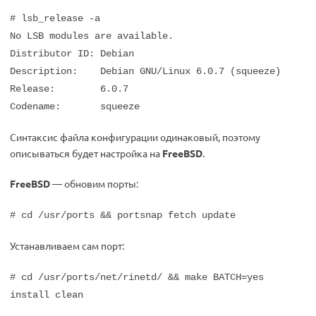
# lsb_release -a
No LSB modules are available.
Distributor ID: Debian
Description: Debian GNU/Linux 6.0.7 (squeeze)
Release: 6.0.7
Codename: squeeze
Синтаксис файла конфигурации одинаковый, поэтому
описываться будет настройка на
FreeBSD
.
FreeBSD
— обновим порты:
# cd /usr/ports && portsnap fetch update
Устанавливаем сам порт:
# cd /usr/ports/net/rinetd/ && make BATCH=yes
install clean