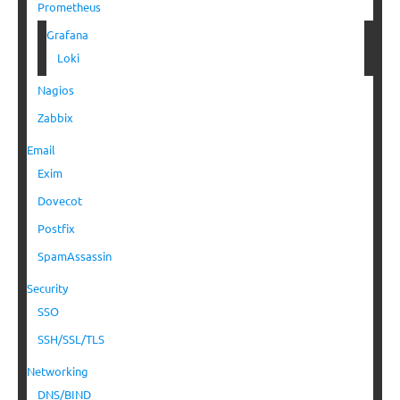
Prometheus
Grafana
Loki
Nagios
Zabbix
Email
Exim
Dovecot
Postfix
SpamAssassin
Security
SSO
SSH/SSL/TLS
Networking
DNS/BIND