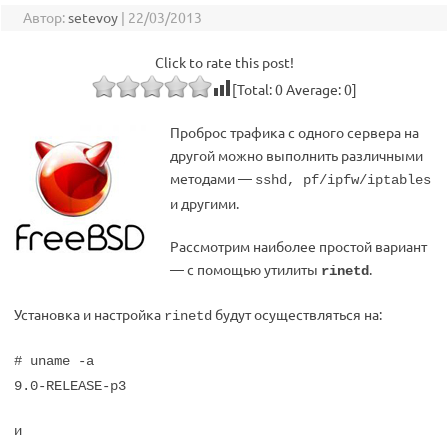
Автор:
setevoy
|
22/03/2013
Click to rate this post!
[Total:
0
Average:
0
]
Проброс трафика с одного сервера на
другой можно выполнить различными
методами —
sshd, pf/ipfw/iptables
и другими.
Рассмотрим наиболее простой вариант
— с помощью утилиты
.
rinetd
Установка и настройка
будут осуществляться на:
rinetd
# uname -a
9.0-RELEASE-p3
и