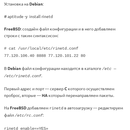
Установка на
Debian
:
# aptitude -y install rinetd
FreeBSD
: создаём файл конфигурации и в него добавляем
строки с таким синтаксисом:
# cat /usr/local/etc/rinetd.conf
77.120.106.40 8888 77.120.101.22 80
В
Debian
файл конфигурации находится в каталоге
/etc —
.
/etc/rinetd.conf
Первый адрес и порт — сервер
С
которого осуществляем
проброс, вторые —
НА
который перенаправляем пакеты.
На
FreeBSD
добавляем
в автозагрузку — редактируем
rinetd
файл
:
/etc/rc.conf
rinetd_enable=»YES»