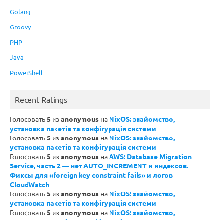
Golang
Groovy
PHP
Java
PowerShell
Recent Ratings
Голосовать
5
из
anonymous
на
NixOS: знайомство,
установка пакетів та конфігурація системи
Голосовать
5
из
anonymous
на
NixOS: знайомство,
установка пакетів та конфігурація системи
Голосовать
5
из
anonymous
на
AWS: Database Migration
Service, часть 2 — нет AUTO_INCREMENT и индексов.
Фиксы для «foreign key constraint fails» и логов
CloudWatch
Голосовать
5
из
anonymous
на
NixOS: знайомство,
установка пакетів та конфігурація системи
Голосовать
5
из
anonymous
на
NixOS: знайомство,