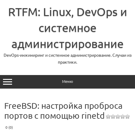
Перейти
к
RTFM: Linux, DevOps и
содержимому
системное
администрирование
DevOps-инжиниринг и системное администрирование. Случаи из
практики.
Меню
FreeBSD: настройка проброса
портов с помощью rinetd
0 (0)