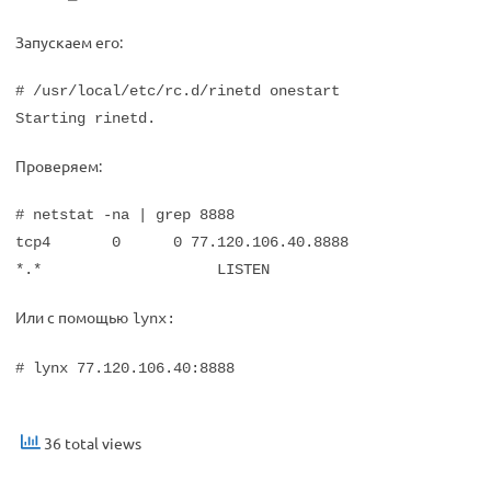
Запускаем его:
# /usr/local/etc/rc.d/rinetd onestart
Starting rinetd.
Проверяем:
# netstat -na | grep 8888
tcp4 0 0 77.120.106.40.8888
*.* LISTEN
Или с помощью
lynx:
# lynx 77.120.106.40:8888
36 total views