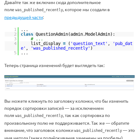
Давайте так же включим сюда дополнительное
поле
, которое мы создали в
was_published_recently
предыдущей части
:
1
...
2
class
QuestionAdmin(admin.ModelAdmin):
3
# ...
4
list_display
=
(
'question_text'
,
'pub_dat
e'
,
'was_published_recently'
)
5
...
Теперь страница изменений будет выглядеть так:
Вы можете кликнуть по заголовку колонки, что бы изменить
порядок сортировки записей — за исключением
поля
, так как сортировка по
was_published_recently
произвольному полю не поддерживается. Так же — обратите
внимание, что заголовок колонки
— это
was_published_recently
имя метода (знаки подчёркивания заменены на пробелы).