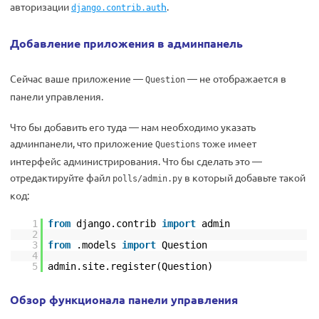
авторизации
h
.
django.contrib.aut
Добавление приложения в админпанель
Сейчас ваше приложение —
— не отображается в
Question
панели управления.
Что бы добавить его туда — нам необходимо указать
админпанели, что приложение
тоже имеет
Questions
интерфейс администрирования. Что бы сделать это —
отредактируйте файл
в который добавьте такой
polls/admin.py
код:
1
from
django.contrib
import
admin
2
3
from
.models
import
Question
4
5
admin.site.register(Question)
Обзор функционала панели
управления