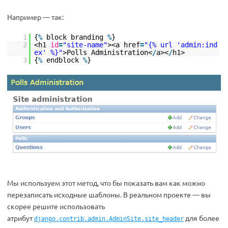
Например — так:
1
{
%
block branding
%
}
2
<h1
id
=
"site-name"
><a href
=
"{% url 'admin:ind
ex' %}"
>Polls Administration<
/
a><
/
h1>
3
{
%
endblock
%
}
Мы используем этот метод, что бы показать вам как можно
перезаписать исходные шаблоны. В реальном проекте — вы
скорее решите использовать
атрибут
для более
django.contrib.admin.AdminSite.site_header