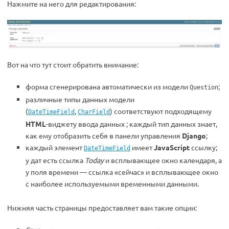
Нажмите на него для редактирования:
Вот на что тут стоит обратить внимание:
форма сгенерирована автоматически из модели
;
Question
различные типы данных модели
(
,
) соответствуют подходящему
DateTimeField
CharField
HTML
-виджету ввода данных ; каждый тип данных знает,
как ему отобразить себя в панели управления
Django
;
каждый элемент
имеет
JavaScript
ссылку;
DateTimeField
у дат есть ссылка
Today
и всплывающее окно календаря, а
у поля времени — ссылка «сейчас» и всплывающее окно
с наиболее используемыми временными данными.
Нижняя часть страницы предоставляет вам такие опции: