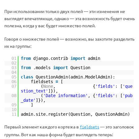
При использовании только двух полей — эти изменения не
выглядят впечатляюще, однако — эта возможность будет очень
полезна, когда у вас будет множество полей.
Говоря о множестве полей — возможно, вы захотите разделить
их на группы:
01
from
django.contrib
import
admin
02
03
from
.models
import
Question
04
05
class
QuestionAdmin(admin.ModelAdmin):
06
fieldsets
=
[
07
(
None
, {
'fields'
: [
'que
stion_text'
]}),
08
(
'Date information'
, {
'fields'
: [
'pub
_date'
]}),
09
]
10
11
admin.site.register(Question, QuestionAdmin)
Первый элемент каждого кортежа в
— это заголовок
fieldsets
группы. Вот как наша форма будет выглядеть теперь: