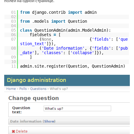
полей на одной странице.
01
from
django.contrib
import
admin
02
03
from
.models
import
Question
04
05
class
QuestionAdmin(admin.ModelAdmin):
06
fieldsets
=
[
07
(
None
, {
'fields'
: [
'que
stion_text'
]}),
08
(
'Date information'
, {
'fields'
: [
'pub
_date'
],
'classes'
: [
'collapse'
]}),
09
]
10
11
admin.site.register(Question, QuestionAdmin)