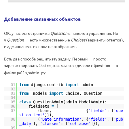
Добавление связанных объектов
ОК, у нас есть страничка
Question
в панель и управления. Но
у
Question
— есть множественные
Choices
(варианты ответов),
и админпанель их пока не отображает.
Есть два способа решить эту задачу. Первый — просто
зарегистрировать
, как мы это сделали с
— в
Choice
Question
файле
:
polls/admin.py
01
from
django.contrib
import
admin
02
03
from
.models
import
Choice, Question
04
05
class
QuestionAdmin(admin.ModelAdmin):
06
fieldsets
=
[
07
(
None
, {
'fields'
: [
'que
stion_text'
]}),
08
(
'Date information'
, {
'fields'
: [
'pub
_date'
],
'classes'
: [
'collapse'
]}),
09
]