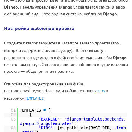
Но — это очень просто изменить с помощью системы шаблонов
Django
. Панель управления
Django
управляется самой
Django
,
а её внешний вид — это родная система шаблонов
Django
.
Настройка шаблонов проекта
Создайте каталог
в каталоге вашего проекта (том,
templates
который содержит файл
). Шаблоны могут
manage.py
располагаться где угодно в файловой системе, лишь бы
Django
имел к ним доступ. Однако хранение шаблонов внутри каталога
проекта — общепринятая практика.
Откройте для редактирования ваш файл
настроек
, и добавьте опцию
в
mysite/settings.py
DIRS
настройку
:
TEMPLATES
01
TEMPLATES
=
[
02
{
03
'BACKEND'
:
'django.template.backends.
django.DjangoTemplates'
,
04
'DIRS'
: [os.path.join(BASE_DIR,
'temp