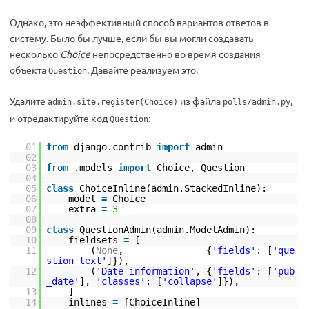
Однако, это неэффективный способ вариантов ответов в
систему. Было бы лучше, если бы вы могли создавать
несколько
Choice
непосредственно во время создания
объекта
. Давайте реализуем это.
Question
Удалите
из файла
,
admin.site.register(Choice)
polls/admin.py
и отредактируйте код
:
Question
01
from
django.contrib
import
admin
02
03
from
.models
import
Choice, Question
04
05
class
ChoiceInline(admin.StackedInline):
06
model
=
Choice
07
extra
=
3
08
09
class
QuestionAdmin(admin.ModelAdmin):
10
fieldsets
=
[
11
(
None
, {
'fields'
: [
'que
stion_text'
]}),
12
(
'Date information'
, {
'fields'
: [
'pub
_date'
],
'classes'
: [
'collapse'
]}),
13
]
14
inlines
=
[ChoiceInline]