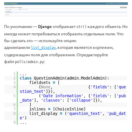
По умолчанию —
Django
отображает
каждого объекта. Но
str()
иногда может потребоваться отобразить отдельные поля. Что
бы сделать это — используйте опцию
админпанели
, которая является кортежем,
list_display
содержащим поля для отображения. Отредактируйте
файл
:
polls/admin.py
1
...
2
class
QuestionAdmin(admin.ModelAdmin):
3
fieldsets
=
[
4
(
None
, {
'fields'
: [
'que
stion_text'
]}),
5
(
'Date information'
, {
'fields'
: [
'pub
_date'
],
'classes'
: [
'collapse'
]}),
6
]
7
inlines
=
[ChoiceInline]
8
list_display
=
(
'question_text'
,
'pub_dat
e'
)
9
...