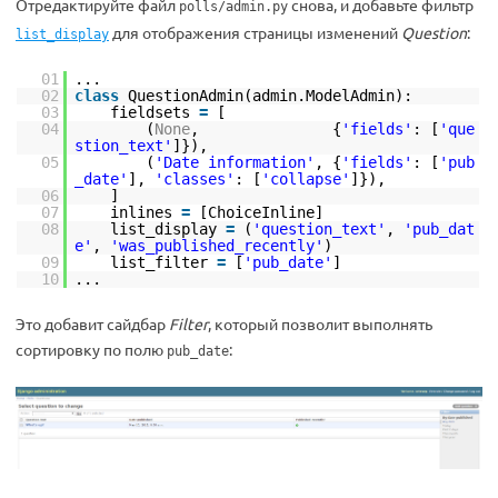
Отредактируйте файл
снова, и добавьте фильтр
polls/admin.py
для отображения страницы изменений
Question
:
list_display
01
...
02
class
QuestionAdmin(admin.ModelAdmin):
03
fieldsets
=
[
04
(
None
, {
'fields'
: [
'que
stion_text'
]}),
05
(
'Date information'
, {
'fields'
: [
'pub
_date'
],
'classes'
: [
'collapse'
]}),
06
]
07
inlines
=
[ChoiceInline]
08
list_display
=
(
'question_text'
,
'pub_dat
e'
,
'was_published_recently'
)
09
list_filter
=
[
'pub_date'
]
10
...
Это добавит сайдбар
Filter
, который позволит выполнять
сортировку по полю
:
pub_date