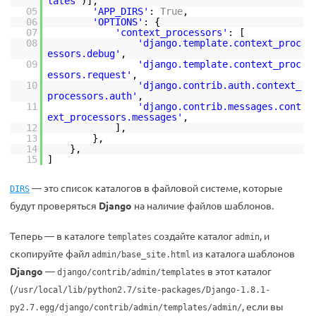
lates'
)],
05
'APP_DIRS'
:
True
,
06
'OPTIONS'
: {
07
'context_processors'
: [
08
'django.template.context_proc
essors.debug'
,
09
'django.template.context_proc
essors.request'
,
10
'django.contrib.auth.context_
processors.auth'
,
11
'django.contrib.messages.cont
ext_processors.messages'
,
12
],
13
},
14
},
15
]
— это список каталогов в файловой системе, которые
DIRS
будут проверяться
Django
на наличие файлов шаблонов.
Теперь — в каталоге
создайте каталог
, и
templates
admin
скопируйте файл
из каталога шаблонов
admin/base_site.html
Django
—
в этот каталог
django/contrib/admin/templates
(
/usr/local/lib/python2.7/site-packages/Django-1.8.1-
, если вы
py2.7.egg/django/contrib/admin/templates/admin/