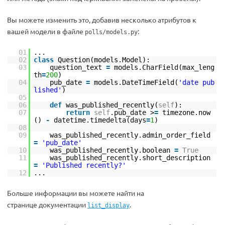
Вы можете изменить это, добавив несколько атрибутов к
вашей модели в файле
:
polls/models.py
01
...
02
class
Question(models.Model):
03
question_text
=
models.CharField(max_leng
th
=
200
)
04
pub_date
=
models.DateTimeField(
'date pub
lished'
)
05
06
def
was_published_recently(
self
):
07
return
self
.pub_date >
=
timezone.now
()
-
datetime.timedelta(days
=
1
)
08
09
was_published_recently.admin_order_field
=
'pub_date'
10
was_published_recently.boolean
=
True
11
was_published_recently.short_description
=
'Published recently?'
12
...
Больше информации вы можете найти на
странице документации
.
list_display