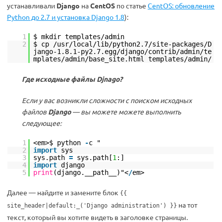
устанавливали
Django
на
CentOS
по статье
CentOS: обновление
Python до 2.7 и установка Django 1.8
):
1
$ mkdir templates/admin
2
$ cp /usr/local/lib/python2.7/site-packages/D
jango-1.8.1-py2.7.egg/django/contrib/admin/te
mplates/admin/base_site.html templates/admin/
Где исходные файлы Djnago?
Если у вас возникли сложности с поиском исходных
файлов
Django
— вы можете можете выполнить
следующее:
1
<em>$ python
-
c "
2
import
sys
3
sys.path
=
sys.path[
1
:]
4
import
django
5
print
(django.__path__)"<
/
em>
Далее — найдите и замените блок
{{
на тот
site_header|default:_('Django administration') }}
текст, который вы хотите видеть в заголовке страницы.