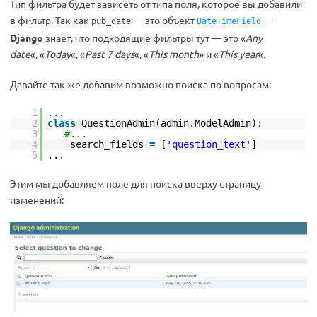
Тип фильтра будет зависеть от типа поля, которое вы добавили
в фильтр. Так как
— это объект
—
pub_date
DateTimeField
Django
знает, что подходящие фильтры тут — это «
Any
date
«, «
Today
«, «
Past 7 days
«, «
This month
» и «
This year
«.
Давайте так же добавим возможно поиска по вопросам:
1
...
2
class
QuestionAdmin(admin.ModelAdmin):
3
#...
4
search_fields
=
[
'question_text'
]
5
...
Этим мы добавляем поле для поиска вверху страницу
изменений: