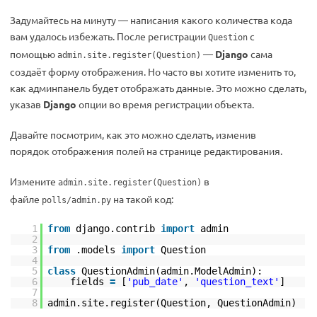
Задумайтесь на минуту — написания какого количества кода
вам удалось избежать. После регистрации
с
Question
помощью
—
Django
сама
admin.site.register(Question)
создаёт форму отображения. Но часто вы хотите изменить то,
как админпанель будет отображать данные. Это можно сделать,
указав
Django
опции во время регистрации объекта.
Давайте посмотрим, как это можно сделать, изменив
порядок отображения полей на странице редактирования.
Измените
в
admin.site.register(Question)
файле
на такой код:
polls/admin.py
1
from
django.contrib
import
admin
2
3
from
.models
import
Question
4
5
class
QuestionAdmin(admin.ModelAdmin):
6
fields
=
[
'pub_date'
,
'question_text'
]
7
8
admin.site.register(Question, QuestionAdmin)