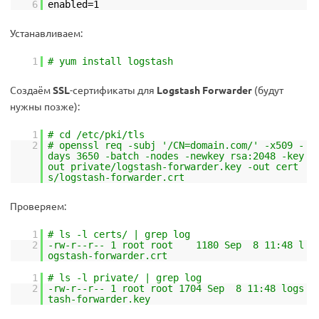
6
enabled=1
Устанавливаем:
1
# yum install logstash
Создаём
SSL
-сертификаты для
Logstash Forwarder
(будут
нужны позже):
1
# cd /etc/pki/tls
2
# openssl req -subj '/CN=domain.com/' -x509 -
days 3650 -batch -nodes -newkey rsa:2048 -key
out private/logstash-forwarder.key -out cert
s/logstash-forwarder.crt
Проверяем:
1
# ls -l certs/ | grep log
2
-rw-r--r-- 1 root root 1180 Sep 8 11:48 l
ogstash-forwarder.crt
1
# ls -l private/ | grep log
2
-rw-r--r-- 1 root root 1704 Sep 8 11:48 logs
tash-forwarder.key