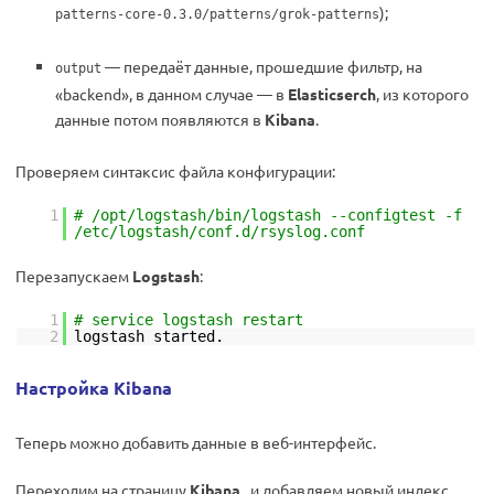
);
patterns-core-0.3.0/patterns/grok-patterns
— передаёт данные, прошедшие фильтр, на
output
«backend», в данном случае — в
Elasticserch
, из которого
данные потом появляются в
Kibana
.
Проверяем синтаксис файла конфигурации:
1
# /opt/logstash/bin/logstash --configtest -f
/etc/logstash/conf.d/rsyslog.conf
Перезапускаем
Logstash
:
1
# service logstash restart
2
logstash started.
Настройка Kibana
Теперь можно добавить данные в веб-интерфейс.
Переходим на страницу
Kibana
, и добавляем новый индекс,