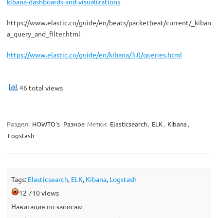
kibana-dashboards-and-visualizations
https://www.elastic.co/guide/en/beats/packetbeat/current/_kiban
a_query_and_filter.html
https://www.elastic.co/guide/en/kibana/3.0/queries.html
46 total views
Раздел:
HOWTO's
Разное
Метки:
Elasticsearch
,
ELK
,
Kibana
,
Logstash
Tags:
Elasticsearch
,
ELK
,
Kibana
,
Logstash
12 710 views
Навигация по записям