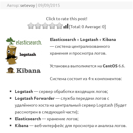
Автор:
setevoy
|
09/09/2015
Click to rate this post!
[Total:
0
Average:
0
]
Elasticsearch
+
Logstash
+
Kibana
— система централизованного
хранения и просмотра логов.
Установка выполняется на
CentOS
6.6.
Система состоит из 4-х компонентов:
Logstash
— сервер обработки входящих логов;
Logstash Forwarder
— служба передачи логов с
удалённого хоста на центральный сервер Logstash (будет
рассмотрен в следующей части);
Elasticsearch
— хранение логов;
Kibana
— веб-интерфейс для просмотра и анализа логов.