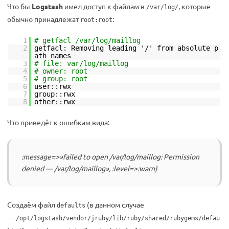
Что бы
Logstash
имел доступ к файлам в
, которые
/var/log/
обычно принадлежат
:
root:root
1
# getfacl /var/log/maillog
2
getfacl: Removing leading '/' from absolute p
ath names
3
# file: var/log/maillog
4
# owner: root
5
# group: root
6
user::rwx
7
group::rwx
8
other::rwx
Что приведёт к ошибкам вида:
:message=>»failed to open /var/log/maillog: Permission
denied — /var/log/maillog», :level=>:warn}
Создаём файл
(в данном случае
defaults
—
/opt/logstash/vendor/jruby/lib/ruby/shared/rubygems/defau