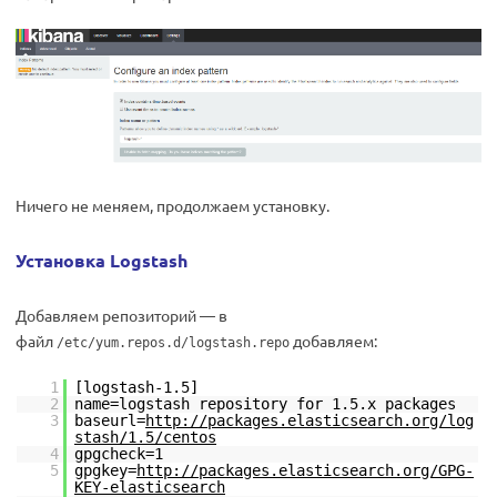
Ничего не меняем, продолжаем установку.
Установка Logstash
Добавляем репозиторий — в
файл
добавляем:
/etc/yum.repos.d/logstash.repo
1
[logstash-1.5]
2
name=logstash repository for 1.5.x packages
3
baseurl=
http://packages.elasticsearch.org/log
stash/1.5/centos
4
gpgcheck=1
5
gpgkey=
http://packages.elasticsearch.org/GPG-
KEY-elasticsearch