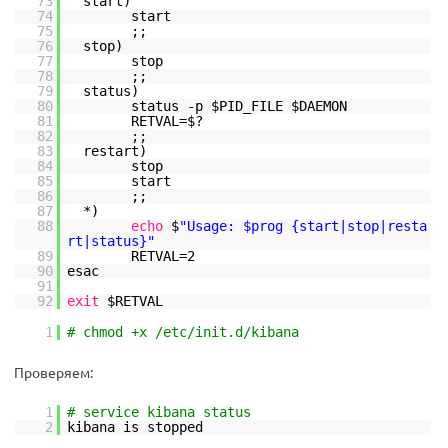
73
start)
74
start
75
;;
76
stop)
77
stop
78
;;
79
status)
80
status -p $PID_FILE $DAEMON
81
RETVAL=$?
82
;;
83
restart)
84
stop
85
start
86
;;
87
*)
88
echo
$
"Usage: $prog {start|stop|resta
rt|status}"
89
RETVAL=2
90
esac
91
92
exit
$RETVAL
1
# chmod +x /etc/init.d/kibana
Проверяем:
1
# service kibana status
2
kibana is stopped