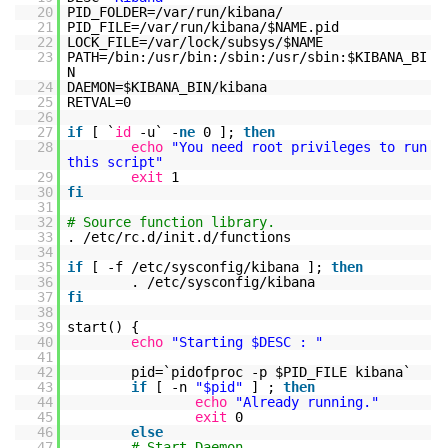
20
PID_FOLDER=
/var/run/kibana/
21
PID_FILE=
/var/run/kibana/
$NAME.pid
22
LOCK_FILE=
/var/lock/subsys/
$NAME
23
PATH=
/bin
:
/usr/bin
:
/sbin
:
/usr/sbin
:$KIBANA_BI
N
24
DAEMON=$KIBANA_BIN
/kibana
25
RETVAL=0
26
27
if
[ `
id
-u` -
ne
0 ];
then
28
echo
"You need root privileges to run
this script"
29
exit
1
30
fi
31
32
# Source function library.
33
.
/etc/rc
.d
/init
.d
/functions
34
35
if
[ -f
/etc/sysconfig/kibana
];
then
36
.
/etc/sysconfig/kibana
37
fi
38
39
start() {
40
echo
"Starting $DESC : "
41
42
pid=`pidofproc -p $PID_FILE kibana`
43
if
[ -n
"$pid"
] ;
then
44
echo
"Already running."
45
exit
0
46
else
47
# Start Daemon