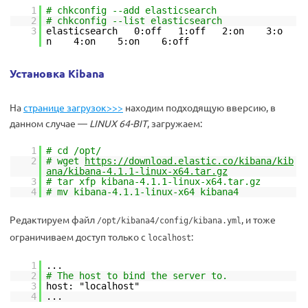
1
# chkconfig --add elasticsearch
2
# chkconfig --list elasticsearch
3
elasticsearch 0:off 1:off 2:on 3:o
n 4:on 5:on 6:off
Установка Kibana
На
странице загрузок>>>
находим подходящую вверсию, в
данном случае —
LINUX 64-BIT
, загружаем:
1
# cd /opt/
2
# wget
https://download.elastic.co/kibana/kib
ana/kibana-4.1.1-linux-x64.tar.gz
3
# tar xfp kibana-4.1.1-linux-x64.tar.gz
4
# mv kibana-4.1.1-linux-x64 kibana4
Редактируем файл
, и тоже
/opt/kibana4/config/kibana.yml
ограничиваем доступ только с
:
localhost
1
...
2
# The host to bind the server to.
3
host: "localhost"
4
...