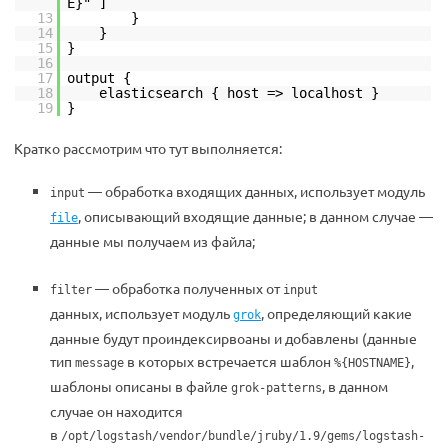
E}" ]
13
}
14
}
15
}
16
17
output {
18
elasticsearch { host => localhost }
19
}
Кратко рассмотрим что тут выполняется:
— обработка входящих данных, использует модуль
input
, описывающий входящие данные; в данном случае —
file
данные мы получаем из файла;
— обработка полученных от
filter
input
данных, использует модуль
, определяющий какие
grok
данные будут проиндексирвоаны и добавлены (данные
тип
в которых встречается шаблон
,
message
%{HOSTNAME}
шаблоны описаны в файле
, в данном
grok-patterns
случае он находится
в
/opt/logstash/vendor/bundle/jruby/1.9/gems/logstash-