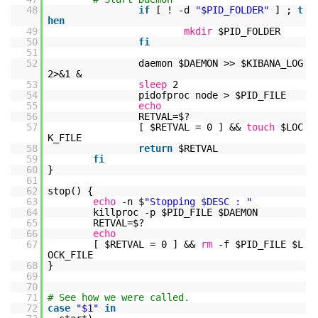
48
if
[ ! -d
"$PID_FOLDER"
] ;
t
hen
49
mkdir
$PID_FOLDER
50
fi
51
52
daemon $DAEMON >> $KIBANA_LOG
2>&1 &
53
sleep
2
54
pidofproc node > $PID_FILE
55
echo
56
RETVAL=$?
57
[ $RETVAL = 0 ] &&
touch
$LOC
K_FILE
58
return
$RETVAL
59
fi
60
}
61
62
stop() {
63
echo
-n $
"Stopping $DESC : "
64
killproc -p $PID_FILE $DAEMON
65
RETVAL=$?
66
echo
67
[ $RETVAL = 0 ] &&
rm
-f $PID_FILE $L
OCK_FILE
68
}
69
70
71
# See how we were called.
72
case
"$1"
in