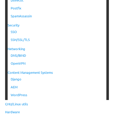
Dovecot
Postfix
SpamAssassin
Security
SSO
SSH/SSL/TLS
Networking
DNS/BIND
OpenVPN
Content Management Systems
Django
AEM
WordPress
GNU/Linux utils
Hardware