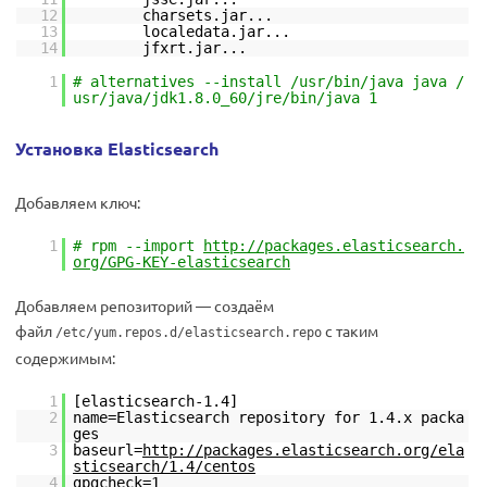
12
charsets.jar...
13
localedata.jar...
14
jfxrt.jar...
1
# alternatives --install /usr/bin/java java /
usr/java/jdk1.8.0_60/jre/bin/java 1
Установка Elasticsearch
Добавляем ключ:
1
# rpm --import
http://packages.elasticsearch.
org/GPG-KEY-elasticsearch
Добавляем репозиторий — создаём
файл
с таким
/etc/yum.repos.d/elasticsearch.repo
содержимым:
1
[elasticsearch-1.4]
2
name=Elasticsearch repository for 1.4.x packa
ges
3
baseurl=
http://packages.elasticsearch.org/ela
sticsearch/1.4/centos
4
gpgcheck=1