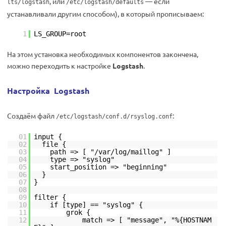
, или
— если
lts/logstash
/etc/logstash/defaults
устанавливали другим способом), в который прописываем:
1
LS_GROUP=root
На этом установка необходимых компонентов закончена,
можно переходить к настройке
Logstash
.
Настройка Logstash
Создаём файл
:
/etc/logstash/conf.d/rsyslog.conf
01
input {
02
file {
03
path => [ "/var/log/maillog" ]
04
type => "syslog"
05
start_position => "beginning"
06
}
07
}
08
09
filter {
10
if [type] == "syslog" {
11
grok {
12
match => [ "message", "%{HOSTNAM