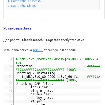
Настройка Logstash
Настройка Kibana
Установка Java
Для работы
Elasticsearch
и
Logstash
требуется
Java
.
Установка описана
тут>>>
, только уже 8 версия:
01
# rpm -ivh /home/ec2-user/jdk-8u60-linux-x64.
rpm
02
Preparing...
#######
########################## [100%]
03
Updating / installing...
04
1:jdk1.8.0_60-2000:1.8.0_60-fcs
#######
########################## [100%]
05
Unpacking JAR files...
06
tools.jar...
07
plugin.jar...
08
javaws.jar...
09
deploy.jar...
10
rt.jar...
11
jsse.jar...