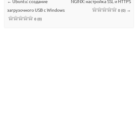
←
Ubuntu: создание
NGINX: настройка SSL и HTTPS
загрузочного USB с Windows
→
0 (0)
0 (0)