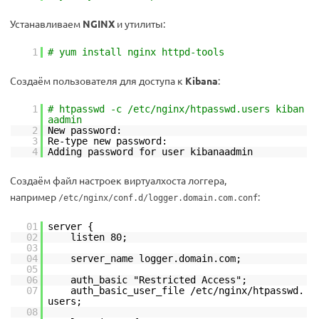
Устанавливаем
NGINX
и утилиты:
1
# yum install nginx httpd-tools
Создаём пользователя для доступа к
Kibana
:
1
# htpasswd -c /etc/nginx/htpasswd.users kiban
aadmin
2
New password:
3
Re-type new password:
4
Adding password for user kibanaadmin
Создаём файл настроек виртуалхоста логгера,
например
:
/etc/nginx/conf.d/logger.domain.com.conf
01
server {
02
listen 80;
03
04
server_name logger.domain.com;
05
06
auth_basic "Restricted Access";
07
auth_basic_user_file /etc/nginx/htpasswd.
users;
08