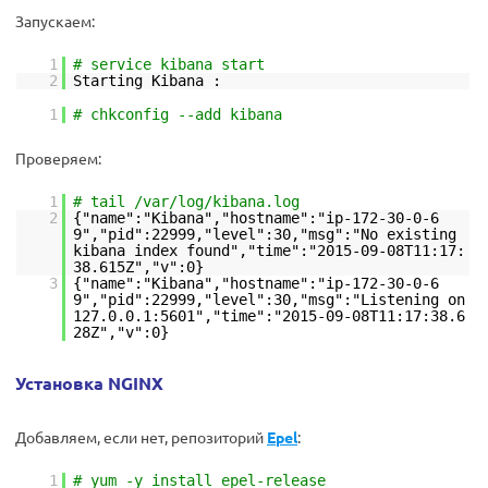
Запускаем:
1
# service kibana start
2
Starting Kibana :
1
# chkconfig --add kibana
Проверяем:
1
# tail /var/log/kibana.log
2
{"name":"Kibana","hostname":"ip-172-30-0-6
9","pid":22999,"level":30,"msg":"No existing
kibana index found","time":"2015-09-08T11:17:
38.615Z","v":0}
3
{"name":"Kibana","hostname":"ip-172-30-0-6
9","pid":22999,"level":30,"msg":"Listening on
127.0.0.1:5601","time":"2015-09-08T11:17:38.6
28Z","v":0}
Установка NGINX
Добавляем, если нет, репозиторий
Epel
:
1
# yum -y install epel-release