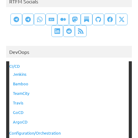
RTFM Socials
DevOops
CI/CD
Jenkins
Bamboo
TeamCity
Travis
GoCD
ArgoCD
Configuration/Orchestration