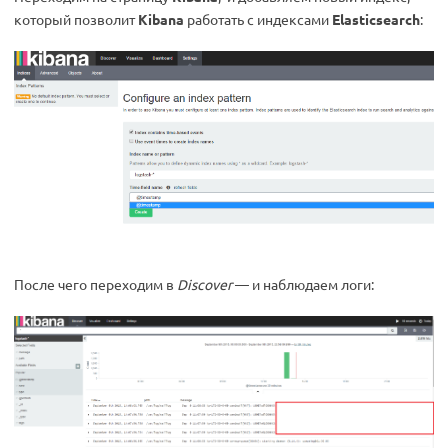
который позволит
Kibana
работать с индексами
Elasticsearch
:
После чего переходим в
Discover
— и наблюдаем логи: