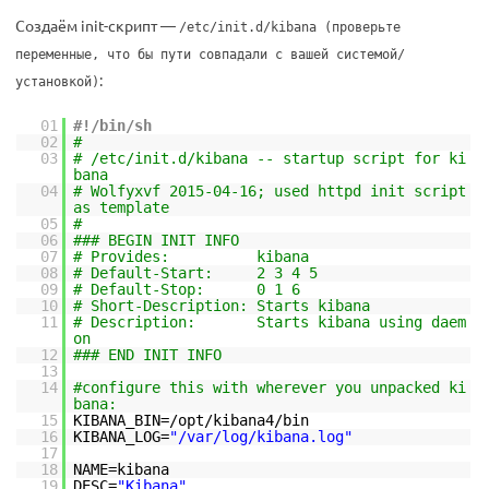
Создаём init-скрипт —
/etc/init.d/kibana (проверьте
переменные, что бы пути совпадали с вашей системой/
:
установкой)
01
#!/bin/sh
02
#
03
# /etc/init.d/kibana -- startup script for ki
bana
04
# Wolfyxvf 2015-04-16; used httpd init script
as template
05
#
06
### BEGIN INIT INFO
07
# Provides: kibana
08
# Default-Start: 2 3 4 5
09
# Default-Stop: 0 1 6
10
# Short-Description: Starts kibana
11
# Description: Starts kibana using daem
on
12
### END INIT INFO
13
14
#configure this with wherever you unpacked ki
bana:
15
KIBANA_BIN=
/opt/kibana4/bin
16
KIBANA_LOG=
"/var/log/kibana.log"
17
18
NAME=kibana
19
DESC=
"Kibana"