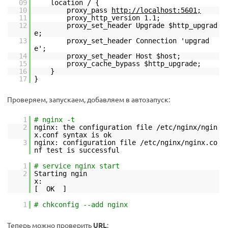
09
location / {
10
proxy_pass
http://localhost:5601;
11
proxy_http_version 1.1;
12
proxy_set_header Upgrade $http_upgrad
e;
13
proxy_set_header Connection 'upgrad
e';
14
proxy_set_header Host $host;
15
proxy_cache_bypass $http_upgrade;
16
}
17
}
Проверяем, запускаем, добавляем в автозапуск:
1
# nginx -t
2
nginx: the configuration file /etc/nginx/ngin
x.conf syntax is ok
3
nginx: configuration file /etc/nginx/nginx.co
nf test is successful
1
# service nginx start
2
Starting ngin
x:
[ OK ]
1
# chkconfig --add nginx
Теперь можно проверить
URL
: