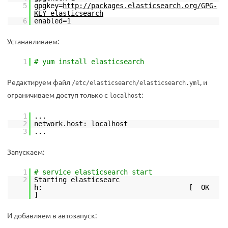
5
gpgkey=
http://packages.elasticsearch.org/GPG-
KEY-elasticsearch
6
enabled=1
Устанавливаем:
1
# yum install elasticsearch
Редактируем файл
, и
/etc/elasticsearch/elasticsearch.yml
ограничиваем доступ только с
:
localhost
1
...
2
network.host: localhost
3
...
Запускаем:
1
# service elasticsearch start
2
Starting elasticsearc
h: [ OK
]
И добавляем в автозапуск: