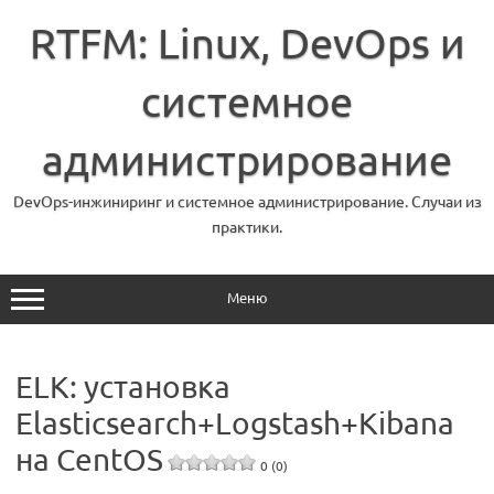
Перейти
к
RTFM: Linux, DevOps и
содержимому
системное
администрирование
DevOps-инжиниринг и системное администрирование. Случаи из
практики.
Меню
ELK: установка
Elasticsearch+Logstash+Kibana
на CentOS
0 (0)