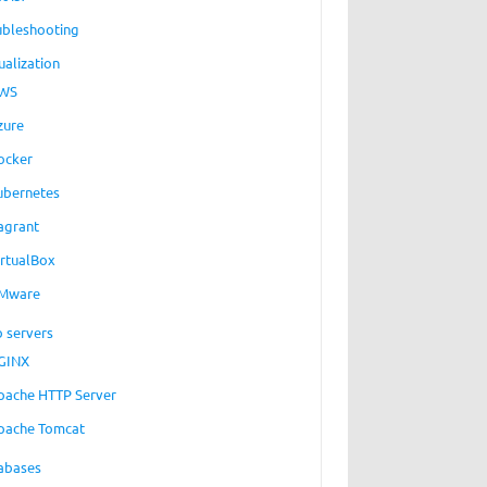
ubleshooting
ualization
WS
zure
ocker
ubernetes
agrant
irtualBox
Mware
 servers
GINX
pache HTTP Server
pache Tomcat
abases