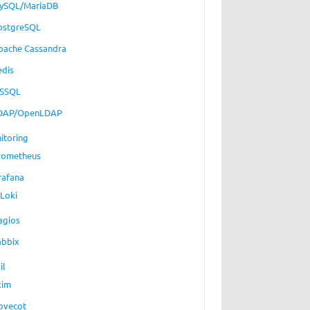
ySQL/MariaDB
ostgreSQL
pache Cassandra
edis
SSQL
DAP/OpenLDAP
itoring
rometheus
rafana
Loki
agios
abbix
il
xim
ovecot