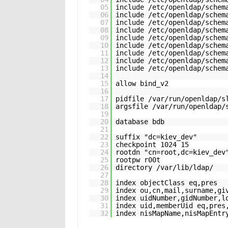
05
include /etc/openldap/schem
06
include /etc/openldap/schem
07
include /etc/openldap/schem
08
include /etc/openldap/schem
09
include /etc/openldap/schem
10
include /etc/openldap/schem
11
include /etc/openldap/schem
12
include /etc/openldap/schem
13
include /etc/openldap/schem
14
15
allow bind_v2
16
17
pidfile /var/run/openldap/s
18
argsfile /var/run/openldap/
19
20
database bdb
21
22
suffix "dc=kiev_dev"
23
checkpoint 1024 15
24
rootdn "cn=root,dc=kiev_dev
25
rootpw r00t
26
directory /var/lib/ldap/
27
28
index objectClass eq,pres
29
index ou,cn,mail,surname,gi
30
index uidNumber,gidNumber,l
31
index uid,memberUid eq,pres
32
index nisMapName,nisMapEntr