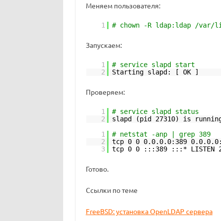
Меняем пользователя:
1
# chown -R ldap:ldap /var/l
Запускаем:
1
# service slapd start
2
Starting slapd: [ OK ]
Проверяем:
1
# service slapd status
2
slapd (pid 27310) is runnin
1
# netstat -anp | grep 389
2
tcp 0 0 0.0.0.0:389 0.0.0.0
3
tcp 0 0 :::389 :::* LISTEN 
Готово.
Ссылки по теме
FreeBSD: установка OpenLDAP сервера