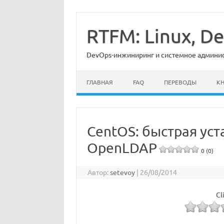
Перейти
к
содержимому
RTFM: Linux, 
DevOps-инжиниринг и системное админист
ГЛАВНАЯ
FAQ
ПЕРЕВОДЫ
К
CentOS: быстрая уст
OpenLDAP
0 (0)
Автор:
setevoy
|
26/08/2014
Cl