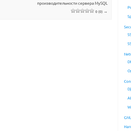
производительности сервера MySQL
P
→
0 (0)
S
Secu
S
S
Net
D
O
Con
D
A
W
GNU
Har