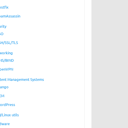
ostfix
pamAssassin
rity
SO
SH/SSL/TLS
working
NS/BIND
penVPN
tent Management Systems
jango
EM
ordPress
/Linux utils
dware