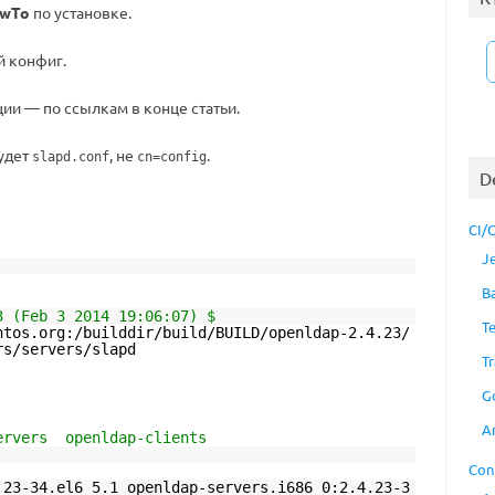
wTo
по установке.
й конфиг.
и — по ссылкам в конце статьи.
удет
, не
.
slapd.conf
cn=config
D
CI/
J
B
3 (Feb 3 2014 19:06:07) $
T
ntos.org:/builddir/build/BUILD/openldap-2.4.23/
rs/servers/slapd
Tr
G
A
ervers openldap-clients
Con
.23-34.el6_5.1 openldap-servers.i686 0:2.4.23-3