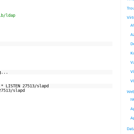
Tro
ib/ldap
Virt
A
A
D
K
V
V
g...
V
:* LISTEN 27513/slapd
27513/slapd
Web
N
A
A
Dat