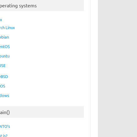
perating systems
ux
rch Linux
ebian
entOS
buntu
USE
eBSD
cOS
dows
ain()
WTO’s
t is?