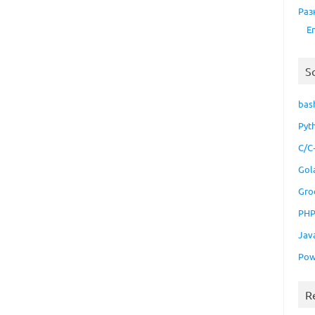
Раз
E
S
bas
Pyt
C/C
Gol
Gro
PH
Jav
Pow
R