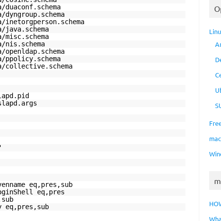
a/duaconf.schema
O
a/dyngroup.schema
a/inetorgperson.schema
a/java.schema
Lin
a/misc.schema
a/nis.schema
A
a/openldap.schema
a/ppolicy.schema
D
a/collective.schema
C
U
lapd.pid
slapd.args
S
Fre
ma
"
Win
m
venname eq,pres,sub
oginShell eq,pres
,sub
HO
y eq,pres,sub
Wha