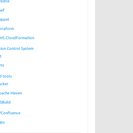
nsible
hef
uppet
erraform
WS CloudFormation
sion Control System
t
VN
d tools
acker
pache Maven
SBuild
a/Confluence
ups