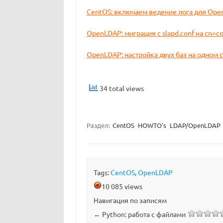
CentOS: включаем ведение лога для Op
OpenLDAP: миграция с slapd.conf на cn=co
OpenLDAP: настройка двух баз на одном 
34 total views
Раздел:
CentOS
HOWTO's
LDAP/OpenLDAP
Tags:
CentOS
,
OpenLDAP
10 085 views
Навигация по записям
←
Python: работа с файлами