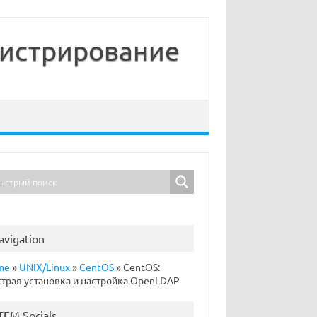
нистрирование
avigation
me
»
UNIX/Linux
»
CentOS
»
CentOS:
трая установка и настройка OpenLDAP
TFM Socials