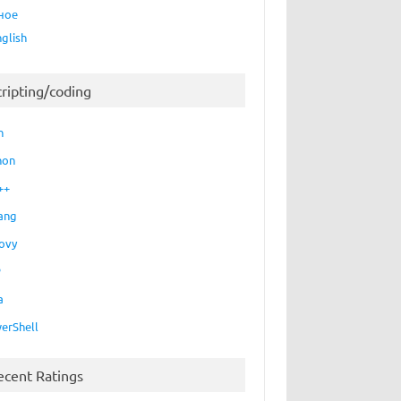
ное
nglish
cripting/coding
h
hon
++
ang
ovy
P
a
erShell
ecent Ratings