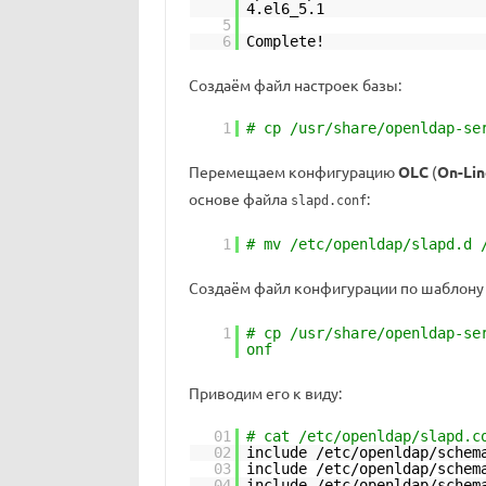
4.el6_5.1
5
6
Complete!
Создаём файл настроек базы:
1
# cp /usr/share/openldap-se
Перемещаем конфигурацию
OLC
(
On-Lin
основе файла
:
slapd.conf
1
# mv /etc/openldap/slapd.d 
Создаём файл конфигурации по шаблону
1
# cp /usr/share/openldap-se
onf
Приводим его к виду:
01
# cat /etc/openldap/slapd.c
02
include /etc/openldap/schem
03
include /etc/openldap/schem
04
include /etc/openldap/schem