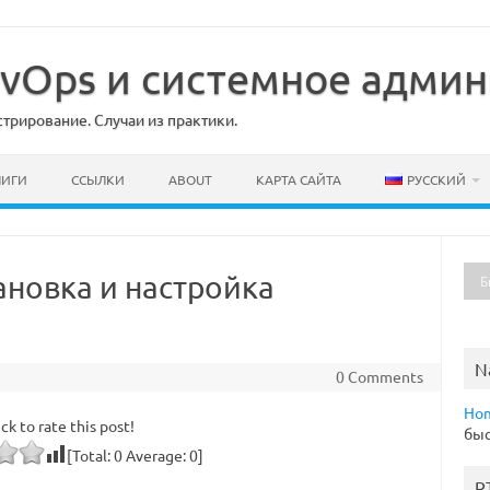
DevOps и системное адми
рирование. Случаи из практики.
НИГИ
ССЫЛКИ
ABOUT
КАРТА САЙТА
РУССКИЙ
ановка и настройка
N
0 Comments
Ho
ick to rate this post!
быс
[Total:
0
Average:
0
]
R