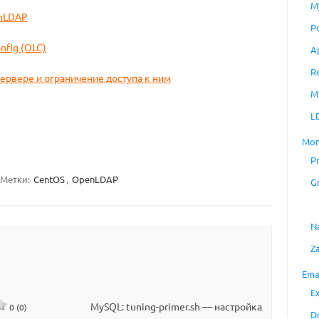
M
enLDAP
P
nfig (OLC)
A
R
сервере и ограничение доступа к ним
M
L
Mon
P
Метки:
CentOS
,
OpenLDAP
G
N
Z
Ema
E
MySQL: tuning-primer.sh — настройка
0 (0)
D