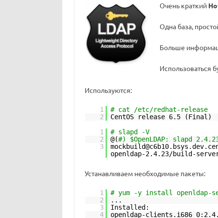
Очень краткий
Ho
Одна база, просто
Больше информаци
Использоваться б
Используются:
1
# cat /etc/redhat-release
2
CentOS release 6.5 (Final)
1
# slapd -V
2
@(
#) $OpenLDAP: slapd 2.4.2
3
mockbuild@c6b10.bsys.dev.ce
openldap-2.4.23/build-serve
Устанавливаем необходимые пакеты:
1
# yum -y install openldap-s
2
...
3
Installed:
4
openldap-clients.i686 0:2.4