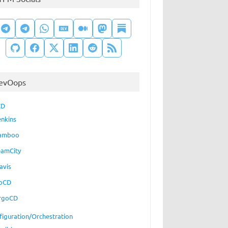
evOops
CD
enkins
amboo
eamCity
avis
oCD
rgoCD
figuration/Orchestration