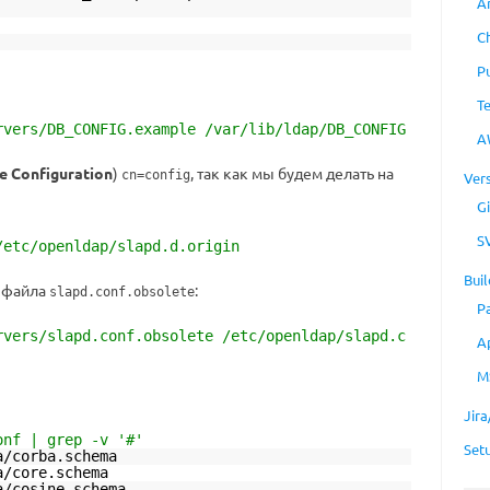
A
C
P
T
rvers/DB_CONFIG.example /var/lib/ldap/DB_CONFIG
A
e Configuration
)
, так как мы будем делать на
cn=config
Ver
Gi
S
/etc/openldap/slapd.d.origin
Buil
 файла
:
slapd.conf.obsolete
P
rvers/slapd.conf.obsolete /etc/openldap/slapd.c
A
M
Jir
onf | grep -v '#'
Set
a/corba.schema
a/core.schema
a/cosine.schema