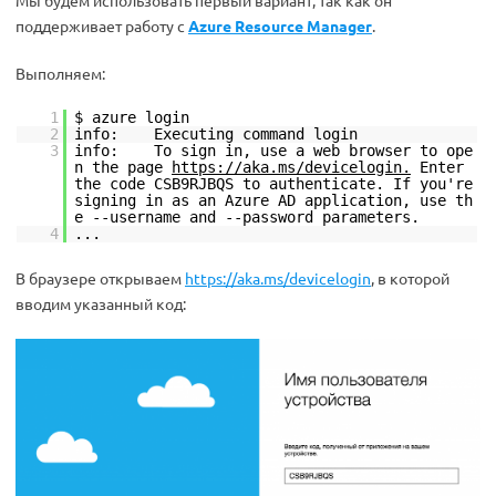
Мы будем использовать первый вариант, так как он
поддерживает работу с
Azure Resource Manager
.
Выполняем:
1
$ azure login
2
info: Executing command login
3
info: To sign in, use a web browser to ope
n the page
https://aka.ms/devicelogin.
Enter
the code CSB9RJBQS to authenticate. If you're
signing in as an Azure AD application, use th
e --username and --password parameters.
4
...
В браузере открываем
https://aka.ms/devicelogin
, в которой
вводим указанный код: