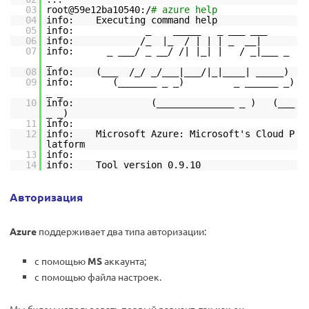
03
root@59e12ba10540:/
# azure help
04
info: Executing command help
05
info: _ _____ _ ___ ___
06
info: /_ |_ / | | | _ __|
07
info: _ ___/ _ __/ /| |_| | / _|___ _
_
08
info: (___ /_/ _/___|___/|_|____| _____)
09
info: (_______ _ _) _ ______ _)
_ _
10
info: (______________ _ ) (___
_ _)
11
info:
12
info: Microsoft Azure: Microsoft's Cloud P
latform
13
info:
14
info: Tool version 0.9.10
Авторизация
Azure
поддерживает два типа авторизации:
с помощью
MS
аккаунта;
с помощью файла настроек.