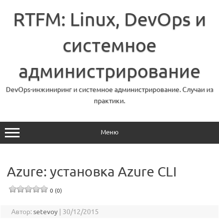
Перейти
к
RTFM: Linux, DevOps и
содержимому
системное
администрирование
DevOps-инжиниринг и системное администрирование. Случаи из
практики.
Меню
Azure: установка Azure CLI
0 (0)
Автор:
setevoy
|
30/12/2015