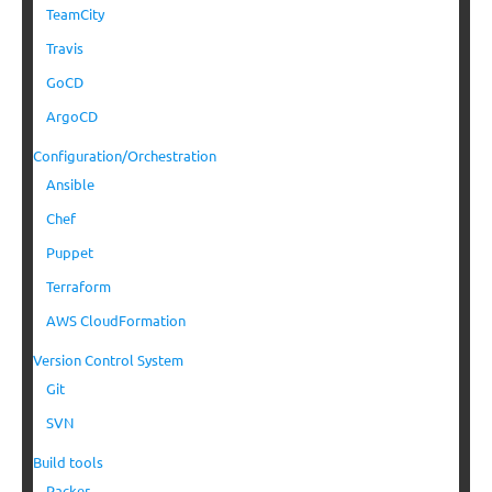
TeamCity
Travis
GoCD
ArgoCD
Configuration/Orchestration
Ansible
Chef
Puppet
Terraform
AWS CloudFormation
Version Control System
Git
SVN
Build tools
Packer