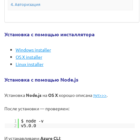
Авторизация
Установка с помощью инсталлятора
Windows installer
OS X installer
Linux installer
Установка с помощью Node.js
Установка
Node.js
на
OS X
хорошо описана
тут>>>
.
После установки — проверяем:
1
$ node -v
2
v5.0.0
И устанавливаем
Azure CLI
: