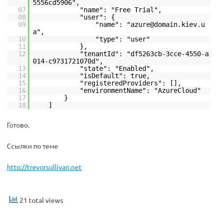
5556cd5906",
07
"name": "Free Trial",
08
"user": {
09
"name": "azure@domain.kiev.u
a",
10
"type": "user"
11
},
12
"tenantId": "df5263cb-3cce-4550-a
014-c9731721070d",
13
"state": "Enabled",
14
"isDefault": true,
15
"registeredProviders": [],
16
"environmentName": "AzureCloud"
17
}
18
]
Готово.
Ссылки по теме
http://trevorsullivan.net
21 total views