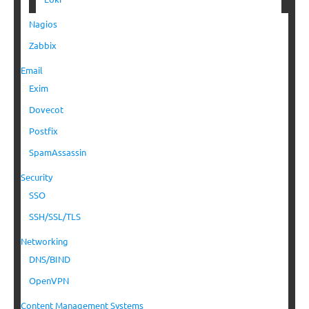
Nagios
Zabbix
Email
Exim
Dovecot
Postfix
SpamAssassin
Security
SSO
SSH/SSL/TLS
Networking
DNS/BIND
OpenVPN
Content Management Systems