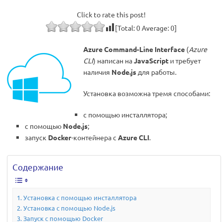
Click to rate this post!
[Total:
0
Average:
0
]
Azure Command-Line Interface
(
Azure
CLI
) написан на
JavaScript
и требует
наличия
Node.js
для работы.
Установка возможна тремя способами:
с помощью инсталлятора;
с помощью
Node.js
;
запуск
Docker
-контейнера с
Azure CLI
.
Содержание
Установка с помощью инсталлятора
Установка с помощью Node.js
Запуск с помощью Docker