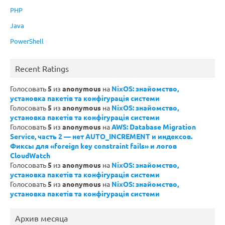
PHP
Java
PowerShell
Recent Ratings
Голосовать
5
из
anonymous
на
NixOS: знайомство,
установка пакетів та конфігурація системи
Голосовать
5
из
anonymous
на
NixOS: знайомство,
установка пакетів та конфігурація системи
Голосовать
5
из
anonymous
на
AWS: Database Migration
Service, часть 2 — нет AUTO_INCREMENT и индексов.
Фиксы для «foreign key constraint fails» и логов
CloudWatch
Голосовать
5
из
anonymous
на
NixOS: знайомство,
установка пакетів та конфігурація системи
Голосовать
5
из
anonymous
на
NixOS: знайомство,
установка пакетів та конфігурація системи
Архив месяца