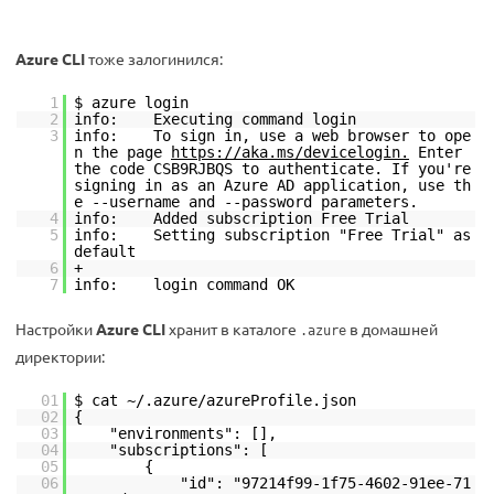
Azure CLI
тоже залогинился:
1
$ azure login
2
info: Executing command login
3
info: To sign in, use a web browser to ope
n the page
https://aka.ms/devicelogin.
Enter
the code CSB9RJBQS to authenticate. If you're
signing in as an Azure AD application, use th
e --username and --password parameters.
4
info: Added subscription Free Trial
5
info: Setting subscription "Free Trial" as
default
6
+
7
info: login command OK
Настройки
Azure CLI
хранит в каталоге
в домашней
.azure
директории:
01
$ cat ~/.azure/azureProfile.json
02
{
03
"environments": [],
04
"subscriptions": [
05
{
06
"id": "97214f99-1f75-4602-91ee-71