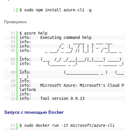
1
$ sudo npm install azure-cli -g
Проверяем:
01
$ azure help
02
info: Executing command help
03
info: _ _____ _ ___ ___
04
info: /_ |_ / | | | _ __|
05
info: _ ___/ _ __/ /| |_| | / _|___ _
_
06
info: (___ /_/ _/___|___/|_|____| _____)
07
info: (_______ _ _) _ ______ _)
_ _
08
info: (______________ _ ) (___
_ _)
09
info:
10
info: Microsoft Azure: Microsoft's Cloud P
latform
11
info:
12
info: Tool version 0.9.13
Запуск с помощью Docker
01
$ sudo docker run -it microsoft/azure-cli
02
...