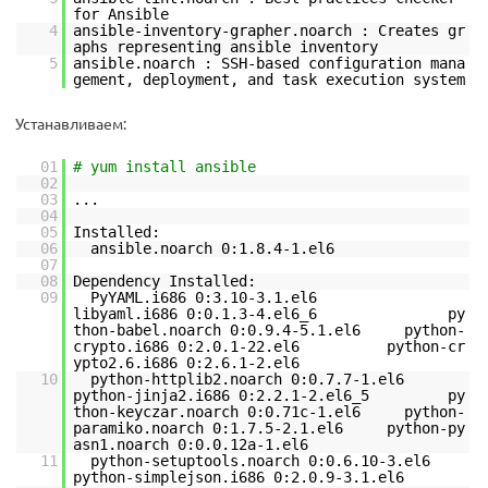
for Ansible
4
ansible-inventory-grapher.noarch : Creates gr
aphs representing ansible inventory
5
ansible.noarch : SSH-based configuration mana
gement, deployment, and task execution system
Устанавливаем:
01
# yum install ansible
02
03
...
04
05
Installed:
06
ansible.noarch 0:1.8.4-1.el6
07
08
Dependency Installed:
09
PyYAML.i686 0:3.10-3.1.el6
libyaml.i686 0:0.1.3-4.el6_6 py
thon-babel.noarch 0:0.9.4-5.1.el6 python-
crypto.i686 0:2.0.1-22.el6 python-cr
ypto2.6.i686 0:2.6.1-2.el6
10
python-httplib2.noarch 0:0.7.7-1.el6
python-jinja2.i686 0:2.2.1-2.el6_5 py
thon-keyczar.noarch 0:0.71c-1.el6 python-
paramiko.noarch 0:1.7.5-2.1.el6 python-py
asn1.noarch 0:0.0.12a-1.el6
11
python-setuptools.noarch 0:0.6.10-3.el6
python-simplejson.i686 0:2.0.9-3.1.el6