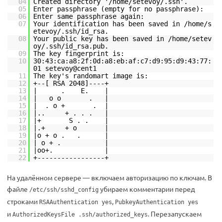
04
Created directory '/home/setevoy/.ssh'.
05
Enter passphrase (empty for no passphrase):
06
Enter same passphrase again:
07
Your identification has been saved in /home/s
etevoy/.ssh/id_rsa.
08
Your public key has been saved in /home/setev
oy/.ssh/id_rsa.pub.
09
The key fingerprint is:
10
30:43:ca:a8:2f:0d:a8:eb:af:c7:d9:95:d9:43:77:
01 setevoy@cent1
11
The key's randomart image is:
12
+--[ RSA 2048]----+
13
| . E. |
14
| o o . |
15
| . o + . |
16
|.. + . . . |
17
|+ S . . |
18
|.+ + o |
19
|o + o . . |
20
| o + . |
21
|oo+. |
22
+-----------------+
На удалённом сервере — включаем авторизацию по ключам. В
файле
убираем комментарии перед
/etc/ssh/sshd_config
строками
,
RSAAuthentication yes
PubkeyAuthentication yes
и
. Перезапускаем
AuthorizedKeysFile .ssh/authorized_keys