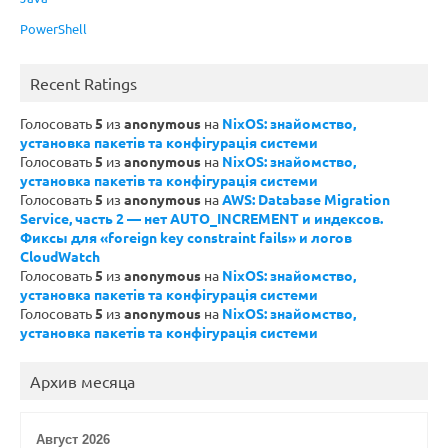
PowerShell
Recent Ratings
Голосовать
5
из
anonymous
на
NixOS: знайомство,
установка пакетів та конфігурація системи
Голосовать
5
из
anonymous
на
NixOS: знайомство,
установка пакетів та конфігурація системи
Голосовать
5
из
anonymous
на
AWS: Database Migration
Service, часть 2 — нет AUTO_INCREMENT и индексов.
Фиксы для «foreign key constraint fails» и логов
CloudWatch
Голосовать
5
из
anonymous
на
NixOS: знайомство,
установка пакетів та конфігурація системи
Голосовать
5
из
anonymous
на
NixOS: знайомство,
установка пакетів та конфігурація системи
Архив месяца
Август 2026