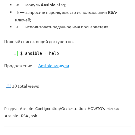
— модуль
Ansible
;
-m
ping
— запросить пароль, вместо использования
RSA
-
-k
ключей;
— использовать заданное имя пользователя;
-u
Полный список опций доступен по:
1
$ ansible --help
Продолжение —
Ansible: модули
30 total views
Раздел:
Ansible
Configuration/Orchestration
HOWTO's
Метки:
Ansible
,
RSA
,
ssh