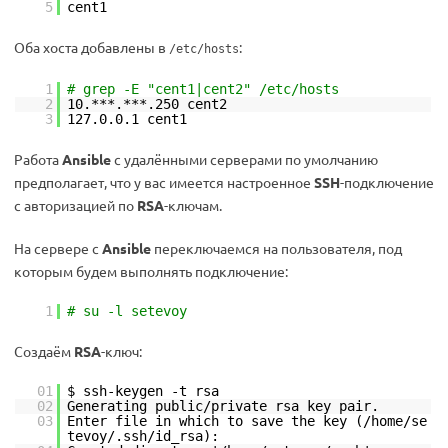
5
cent1
Оба хоста добавлены в
:
/etc/hosts
1
# grep -E "cent1|cent2" /etc/hosts
2
10.***.***.250 cent2
3
127.0.0.1 cent1
Работа
Ansible
с удалёнными серверами по умолчанию
предполагает, что у вас имеется настроенное
SSH
-подключение
с авторизацией по
RSA
-ключам.
На сервере с
Ansible
переключаемся на пользователя, под
которым будем выполнять подключение:
1
# su -l setevoy
Создаём
RSA
-ключ:
01
$ ssh-keygen -t rsa
02
Generating public/private rsa key pair.
03
Enter file in which to save the key (/home/se
tevoy/.ssh/id_rsa):