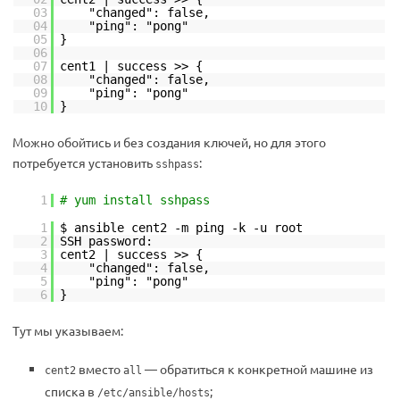
03
"changed": false,
04
"ping": "pong"
05
}
06
07
cent1 | success >> {
08
"changed": false,
09
"ping": "pong"
10
}
Можно обойтись и без создания ключей, но для этого
потребуется установить
:
sshpass
1
# yum install sshpass
1
$ ansible cent2 -m ping -k -u root
2
SSH password:
3
cent2 | success >> {
4
"changed": false,
5
"ping": "pong"
6
}
Тут мы указываем:
вместо
— обратиться к конкретной машине из
cent2
all
списка в
;
/etc/ansible/hosts