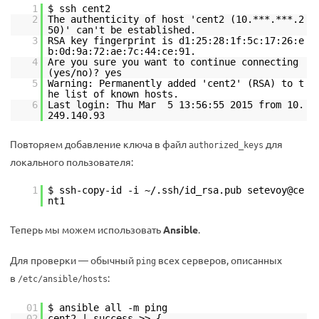
1
$ ssh cent2
2
The authenticity of host 'cent2 (10.***.***.2
50)' can't be established.
3
RSA key fingerprint is d1:25:28:1f:5c:17:26:e
b:0d:9a:72:ae:7c:44:ce:91.
4
Are you sure you want to continue connecting
(yes/no)? yes
5
Warning: Permanently added 'cent2' (RSA) to t
he list of known hosts.
6
Last login: Thu Mar 5 13:56:55 2015 from 10.
249.140.93
Повторяем добавление ключа в файл
для
authorized_keys
локального пользователя:
1
$ ssh-copy-id -i ~/.ssh/id_rsa.pub setevoy@ce
nt1
Теперь мы можем использовать
Ansible
.
Для проверки — обычный
всех серверов, описанных
ping
в
:
/etc/ansible/hosts
01
$ ansible all -m ping
02
cent2 | success >> {