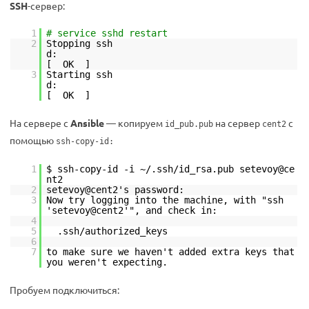
SSH
-сервер:
1
# service sshd restart
2
Stopping ssh
d:
[ OK ]
3
Starting ssh
d:
[ OK ]
На сервере c
Ansible
— копируем
на сервер
с
id_pub.pub
cent2
помощью
ssh-copy-id:
1
$ ssh-copy-id -i ~/.ssh/id_rsa.pub setevoy@ce
nt2
2
setevoy@cent2's password:
3
Now try logging into the machine, with "ssh
'setevoy@cent2'", and check in:
4
5
.ssh/authorized_keys
6
7
to make sure we haven't added extra keys that
you weren't expecting.
Пробуем подключиться: