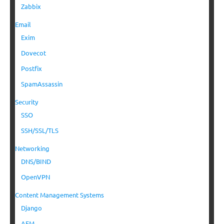
Zabbix
Email
Exim
Dovecot
Postfix
SpamAssassin
Security
SSO
SSH/SSL/TLS
Networking
DNS/BIND
OpenVPN
Content Management Systems
Django
AEM