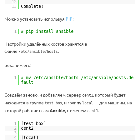
12
13
Complete!
Можно установить используя
PIP
:
1
# pip install ansible
Настройки удалённых хостов хранятся в
файле
.
/etc/ansible/hosts
Бекапим его:
1
# mv /etc/ansible/hosts /etc/ansible/hosts.de
fault
Создаём заново, и добавляем сервер
, который будет
cent1
находится в группе
, и группу
— для машины, на
test box
local
которой работает сам
Ansible
, с именем
:
cent1
1
[test box]
2
cent2
3
4
[local]