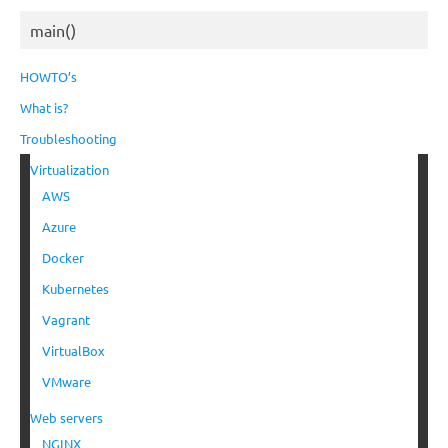
main()
HOWTO’s
What is?
Troubleshooting
Virtualization
AWS
Azure
Docker
Kubernetes
Vagrant
VirtualBox
VMware
Web servers
NGINX