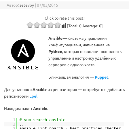
Автор:
setevoy
|
07/03/2015
Click to rate this post!
[Total:
0
Average:
0
]
Ansible
— система управления
конфигурациями, написанная на
Python
, которая позволяет выполнять
управление и настройку удалённых
серверов с одного хоста.
Ближайшая аналогия —
Puppet
.
Для установки
Ansible
из репозитория — потребуется добавить
репозиторий
Epel
.
Находим пакет
Ansible
:
1
# yum search ansible
2
...
3
ansible-lint.noarch : Best practices checker