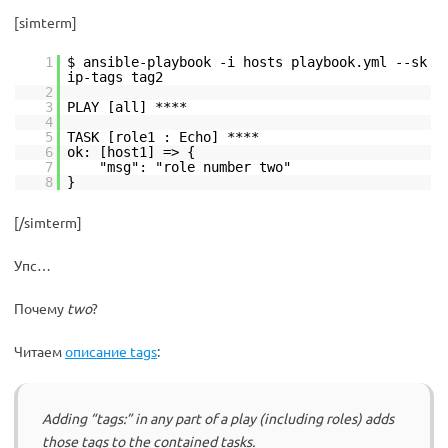
[simterm]
1
$ ansible-playbook -i hosts playbook.yml --sk
ip-tags tag2
2
3
PLAY [all] ****
4
5
TASK [role1 : Echo] ****
6
ok: [host1] => {
7
"msg": "role number two"
8
}
[/simterm]
Упс…
Почему
two
?
Читаем
описание tags
:
Adding “tags:” in any part of a play (including roles) adds
those tags to the contained tasks.