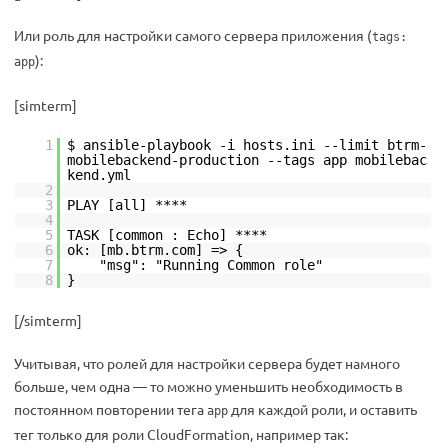
Или роль для настройки самого сервера приложения (
tags:
):
app
[simterm]
1
$ ansible-playbook -i hosts.ini --limit btrm-
mobilebackend-production --tags app mobilebac
kend.yml
2
3
PLAY [all] ****
4
5
TASK [common : Echo] ****
6
ok: [mb.btrm.com] => {
7
"msg": "Running Common role"
8
}
[/simterm]
Учитывая, что ролей для настройки сервера будет намного
больше, чем одна — то можно уменьшить необходимость в
постоянном повторении тега
для каждой роли, и оставить
app
тег только для роли CloudFormation, например так: