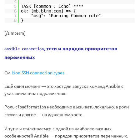
4
5
TASK [common : Echo] ****
6
ok: [mb.btrm.com] => {
7
"msg": "Running Common role"
8
}
[/simterm]
, теги и порядок приоритетов
ansible_connection
переменных
См.
Non-SSH connection types
.
Ещё один момент — это хост для запуска команд Ansible с
указанием типа подключения.
Роль
необходимо вызывать локально, а роли
cloudformation
и другие — на удалённом хосте.
common
И тут мы сталкиваемся с одной из наиболее важных
особенностей Ansible — порядок приоритетов переменных.