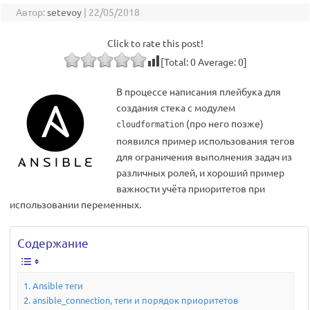
Автор:
setevoy
|
22/05/2018
Click to rate this post!
[Total:
0
Average:
0
]
В процессе написания плейбука для
создания стека с модулем
(про него позже)
cloudformation
появился пример использования тегов
для ограничения выполнения задач из
различных ролей, и хороший пример
важности учёта приоритетов при
использовании переменных.
Содержание
Ansible теги
ansible_connection, теги и порядок приоритетов