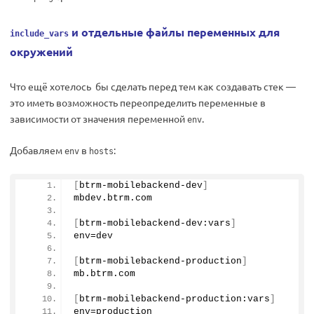
и отдельные файлы переменных для
include_vars
окружений
Что ещё хотелось бы сделать перед тем как создавать стек —
это иметь возможность переопределить переменные в
зависимости от значения переменной
.
env
Добавляем
в
:
env
hosts
[
btrm-mobilebackend-dev
]
mbdev.
btrm
.
com
[
btrm-mobilebackend-dev:vars
]
env=dev
[
btrm-mobilebackend-production
]
mb.
btrm
.
com
[
btrm-mobilebackend-production:vars
]
env=production