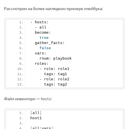
Рассмотрим на более наглядном примере плейбука:
- hosts:
  - all
  become:
true
  gather_facts:
false
  vars:
    rnum: playbook
  roles:
    - role: role1
      tags: tag1
    - role: role2
      tags: tag2
Файл инвентори —
:
hosts
[
all
]
host1
[
all:vars
]