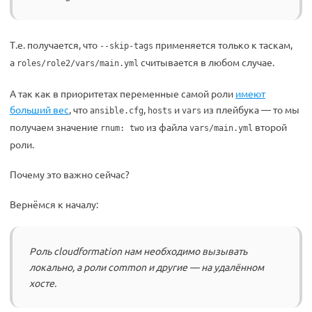
Т.е. получается, что
применяется только к таскам,
--skip-tags
а
считывается в любом случае.
roles/role2/vars/main.yml
А так как в приоритетах переменные самой роли
имеют
больший вес
, что
,
и
из плейбука — то мы
ansible.cfg
hosts
vars
получаем значение
из файла
второй
rnum: two
vars/main.yml
роли.
Почему это важно сейчас?
Вернёмся к началу:
Роль cloudformation нам необходимо вызывать
локально, а роли common и другие — на удалённом
хосте.