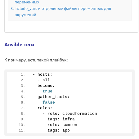
переменных
include_vars и отдельные файлы переменных для
окружений
Ansible теги
К примеру, есть такой плейбук:
- hosts:
  - all
  become:
true
  gather_facts:
false
  roles:
    - role: cloudformation
      tags: infra
    - role: common
      tags: app