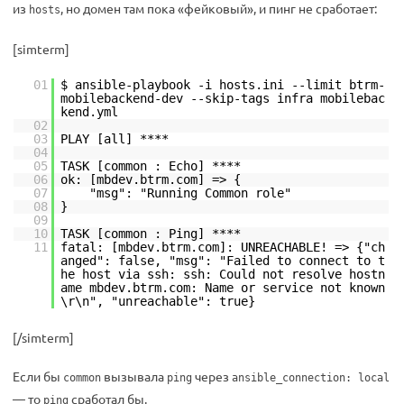
из
, но домен там пока «фейковый», и пинг не сработает:
hosts
[simterm]
01
$ ansible-playbook -i hosts.ini --limit btrm-
mobilebackend-dev --skip-tags infra mobilebac
kend.yml
02
03
PLAY [all] ****
04
05
TASK [common : Echo] ****
06
ok: [mbdev.btrm.com] => {
07
"msg": "Running Common role"
08
}
09
10
TASK [common : Ping] ****
11
fatal: [mbdev.btrm.com]: UNREACHABLE! => {"ch
anged": false, "msg": "Failed to connect to t
he host via ssh: ssh: Could not resolve hostn
ame mbdev.btrm.com: Name or service not known
\r\n", "unreachable": true}
[/simterm]
Если бы
вызывала
через
common
ping
ansible_connection: local
— то
сработал бы.
ping