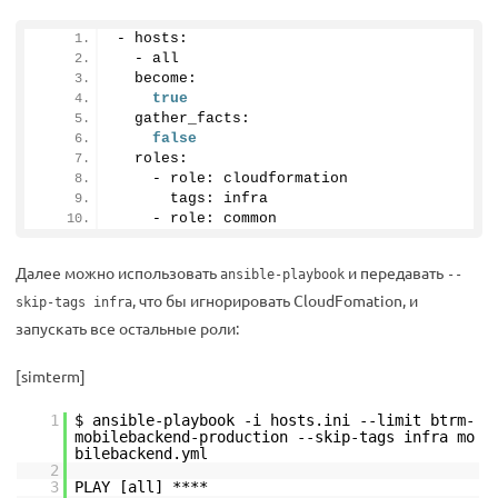
- hosts:
  - all
  become:
true
  gather_facts:
false
  roles:
    - role: cloudformation
      tags: infra
    - role: common
Далее можно использовать
и передавать
ansible-playbook
--
, что бы игнорировать CloudFomation, и
skip-tags infra
запускать все остальные роли:
[simterm]
1
$ ansible-playbook -i hosts.ini --limit btrm-
mobilebackend-production --skip-tags infra mo
bilebackend.yml
2
3
PLAY [all] ****