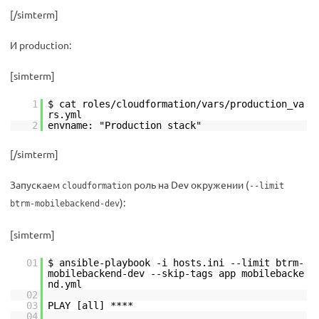
[/simterm]
И production:
[simterm]
1
$ cat roles/cloudformation/vars/production_va
rs.yml
2
envname: "Production stack"
[/simterm]
Запускаем
роль на Dev окружении (
cloudformation
--limit
):
btrm-mobilebackend-dev
[simterm]
01
$ ansible-playbook -i hosts.ini --limit btrm-
mobilebackend-dev --skip-tags app mobilebacke
nd.yml
02
03
PLAY [all] ****
04