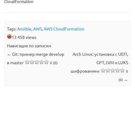
CloudFormation
Tags:
Ansible
,
AWS
,
AWS CloudFormation
13 458 views
Навигация по записям
←
Git: пример merge develop
Arch Linux: установка с UEFI,
в master
GPT, LVM и LUKS
0 (0)
шифрованием
0
→
(0)