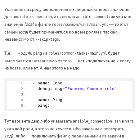
Указание на среду выполнения мы передаём через значение
для
, и если для
указать
ansible_connection
ansible_connection
значение
local
в файле
— то этот
roles/common/vars/main.yml
самый
local
будет применяться ко всем ролям и таскам,
независимо от
.
--skip-tags
Т.е. — модуль
из
будет
ping
roles/common/tasks/main.yml
выполняться независимо от того — есть подключение к хосту
из
, или нет. А нам этого не надо:
hosts
- name: Echo
  debug: msg=
"Running Common role"
- name: Ping
  ping:
Тут варианта два: либо указывать
в
ansible_connection=ssh
vars
укаждой роли, а этого не хочется, ибо зачем нам повторять
код?, либо — подключать файл с переменными из задачи в