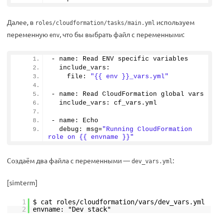
Далее, в
используем
roles/cloudformation/tasks/main.yml
переменную
, что бы выбрать файл с переменными:
env
- name: Read ENV specific variables
  include_vars:
    file: 
"{{ env }}_vars.yml"
- name: Read CloudFormation global vars
  include_vars: cf_vars.
yml
- name: Echo
  debug: msg=
"Running CloudFormation 
role on {{ envname }}"
Создаём два файла с переменными —
:
dev_vars.yml
[simterm]
1
$ cat roles/cloudformation/vars/dev_vars.yml
2
envname: "Dev stack"