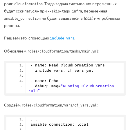
роли
. Тогда задача считывания переменных
cloudformation
будет «скипаться» при
, переменная
--skip-tags infra
не будет задаваться в
local
, и «проблема»
ansible_connection
решена.
Решаем это спомощью
.
include_vars
Обновляем
:
roles/cloudformation/tasks/main.yml
- name: Read CloudFormation vars
  include_vars: cf_vars.
yml
- name: Echo
  debug: msg=
"Running CloudFormation 
role"
Создаём
:
roles/cloudformation/vars/cf_vars.yml
...
ansible_connection: local
...