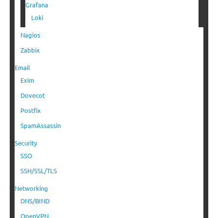
Grafana
Loki
Nagios
Zabbix
Email
Exim
Dovecot
Postfix
SpamAssassin
Security
SSO
SSH/SSL/TLS
Networking
DNS/BIND
OpenVPN