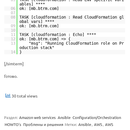
ables] ****
06
ok: [mb.btrm.com]
07
08
TASK [cloudformation : Read CloudFormation gl
obal vars] ****
09
ok: [mb.btrm.com]
10
11
TASK [cloudformation : Echo] ****
12
ok: [mb.btrm.com] => {
13
"msg": "Running CloudFormation role on Pr
oduction stack"
14
}
[/simterm]
Готово.
30 total views
Раздел:
Amazon web services
Ansible
Configuration/Orchestration
HOWTO's
Проблемы и решения
Метки:
Ansible
,
AWS
,
AWS