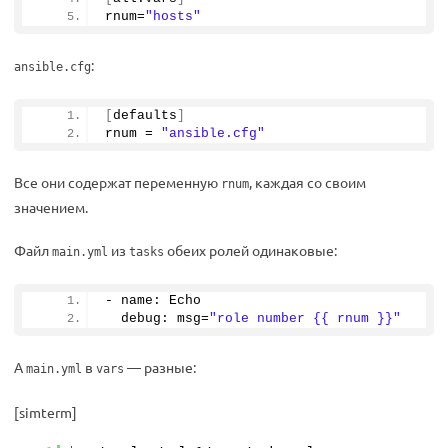
rnum=
"hosts"
:
ansible.cfg
[
defaults
]
rnum = 
"ansible.cfg"
Все они содержат переменную
, каждая со своим
rnum
значением.
Файл
из
обеих ролей одинаковые:
main.yml
tasks
- name: Echo
  debug: msg=
"role number {{ rnum }}"
А
в
— разные:
main.yml
vars
[simterm]