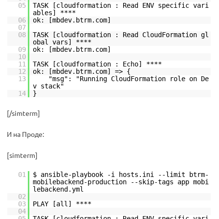
05
TASK [cloudformation : Read ENV specific vari
ables] ****
06
ok: [mbdev.btrm.com]
07
08
TASK [cloudformation : Read CloudFormation gl
obal vars] ****
09
ok: [mbdev.btrm.com]
10
11
TASK [cloudformation : Echo] ****
12
ok: [mbdev.btrm.com] => {
13
"msg": "Running CloudFormation role on De
v stack"
14
}
[/simterm]
И на Проде:
[simterm]
01
$ ansible-playbook -i hosts.ini --limit btrm-
mobilebackend-production --skip-tags app mobi
lebackend.yml
02
03
PLAY [all] ****
04
05
TASK [cloudformation : Read ENV specific vari