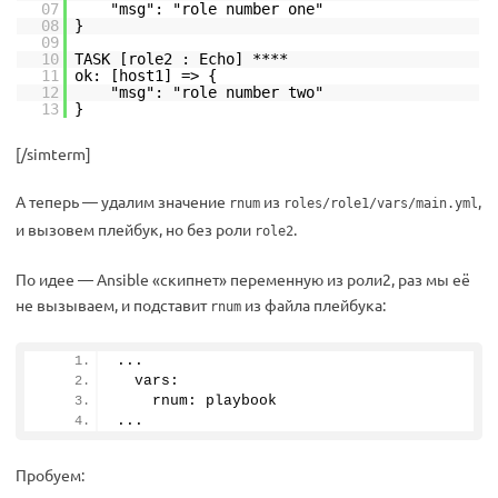
07
"msg": "role number one"
08
}
09
10
TASK [role2 : Echo] ****
11
ok: [host1] => {
12
"msg": "role number two"
13
}
[/simterm]
А теперь — удалим значение
из
,
rnum
roles/role1/vars/main.yml
и вызовем плейбук, но без роли
.
role2
По идее — Ansible «скипнет» переменную из роли2, раз мы её
не вызываем, и подставит
из файла плейбука:
rnum
...
  vars:
    rnum: playbook
...
Пробуем: