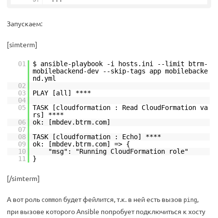
Запускаем:
[simterm]
01
$ ansible-playbook -i hosts.ini --limit btrm-
mobilebackend-dev --skip-tags app mobilebacke
nd.yml
02
03
PLAY [all] ****
04
05
TASK [cloudformation : Read CloudFormation va
rs] ****
06
ok: [mbdev.btrm.com]
07
08
TASK [cloudformation : Echo] ****
09
ok: [mbdev.btrm.com] => {
10
"msg": "Running CloudFormation role"
11
}
[/simterm]
А вот роль
будет фейлится, т.к. в ней есть вызов
,
common
ping
при вызове которого Ansible попробует подключиться к хосту