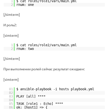
1
$ cat roles/role1/vars/main.yml
2
rnum: one
[/simterm]
И роль2:
[simterm]
1
$ cat roles/role2/vars/main.yml
2
rnum: two
[/simterm]
При выполнении ролей сейчас результат ожидаем:
[simterm]
01
$ ansible-playbook -i hosts playbook.yml
02
03
PLAY [all] ****
04
05
TASK [role1 : Echo] ****
06
ok: [host1] => {