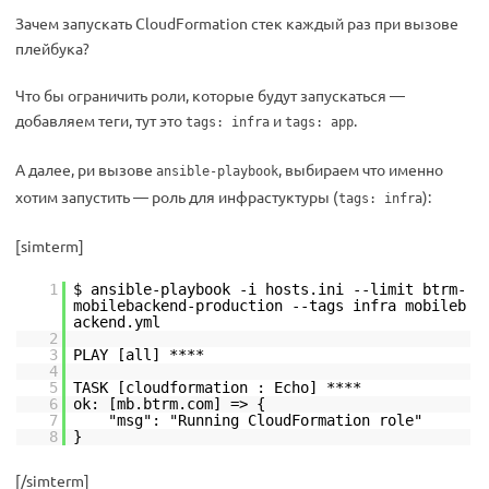
Зачем запускать CloudFormation стек каждый раз при вызове
плейбука?
Что бы ограничить роли, которые будут запускаться —
добавляем теги, тут это
и
.
tags: infra
tags: app
А далее, ри вызове
, выбираем что именно
ansible-playbook
хотим запустить — роль для инфрастуктуры (
):
tags: infra
[simterm]
1
$ ansible-playbook -i hosts.ini --limit btrm-
mobilebackend-production --tags infra mobileb
ackend.yml
2
3
PLAY [all] ****
4
5
TASK [cloudformation : Echo] ****
6
ok: [mb.btrm.com] => {
7
"msg": "Running CloudFormation role"
8
}
[/simterm]