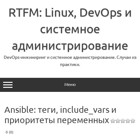
Перейти
к
RTFM: Linux, DevOps и
содержимому
системное
администрирование
DevOps-инжиниринг и системное администрирование. Случаи из
практики.
Меню
Ansible: теги, include_vars и
приоритеты переменных
0 (0)