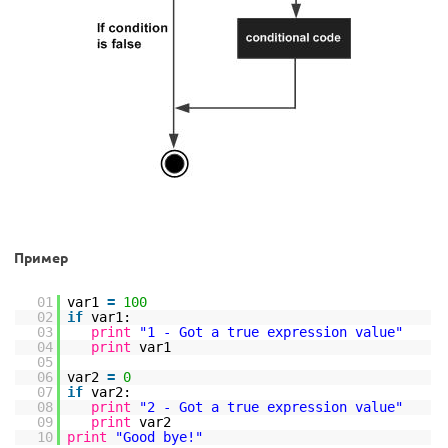
Пример
01
var1
=
100
02
if
var1:
03
print
"1 - Got a true expression value"
04
print
var1
05
06
var2
=
0
07
if
var2:
08
print
"2 - Got a true expression value"
09
print
var2
10
print
"Good bye!"