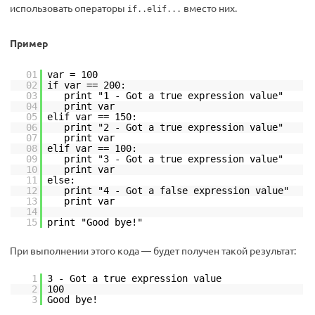
использовать операторы
вместо них.
if..elif...
Пример
01
var = 100
02
if var == 200:
03
print "1 - Got a true expression value"
04
print var
05
elif var == 150:
06
print "2 - Got a true expression value"
07
print var
08
elif var == 100:
09
print "3 - Got a true expression value"
10
print var
11
else:
12
print "4 - Got a false expression value"
13
print var
14
15
print "Good bye!"
При выполнении этого кода — будет получен такой результат:
1
3 - Got a true expression value
2
100
3
Good bye!