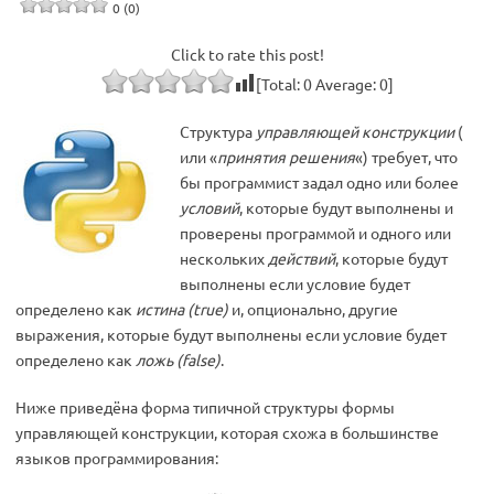
0 (0)
Click to rate this post!
[Total:
0
Average:
0
]
Структура
управляющей конструкции
(
или «
принятия решения
«) требует, что
бы программист задал одно или более
условий
, которые будут выполнены и
проверены программой и одного или
нескольких
действий
, которые будут
выполнены если условие будет
определено как
истина (true)
и, опционально, другие
выражения, которые будут выполнены если условие будет
определено как
ложь (false)
.
Ниже приведёна форма типичной структуры формы
управляющей конструкции, которая схожа в большинстве
языков программирования: