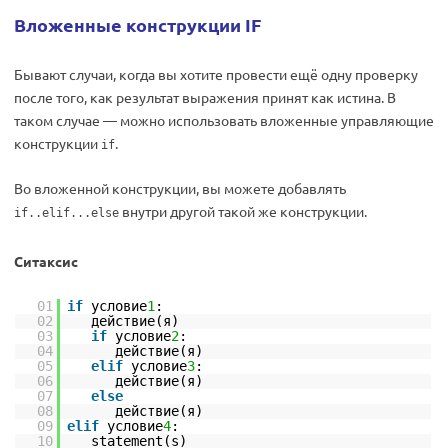
Вложенные конструкции IF
Бывают случаи, когда вы хотите провести ещё одну проверку
после того, как результат выражения принят как истина. В
таком случае — можно использовать вложенные управляющие
конструкции
.
if
Во вложенной конструкции, вы можете добавлять
внутри другой такой же конструкции.
if..elif...else
Ситаксис
01
if
условие
1
:
02
действие(я)
03
if
условие
2
:
04
действие(я)
05
elif
условие
3
:
06
действие(я)
07
else
08
действие(я)
09
elif
условие
4
:
10
statement(s)