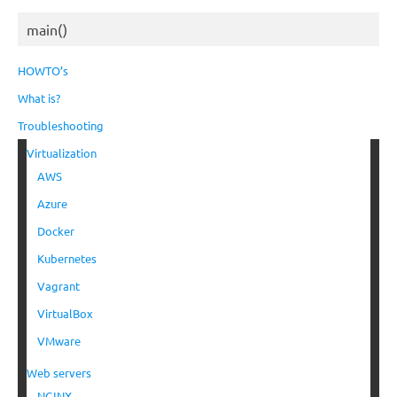
main()
HOWTO’s
What is?
Troubleshooting
Virtualization
AWS
Azure
Docker
Kubernetes
Vagrant
VirtualBox
VMware
Web servers
NGINX