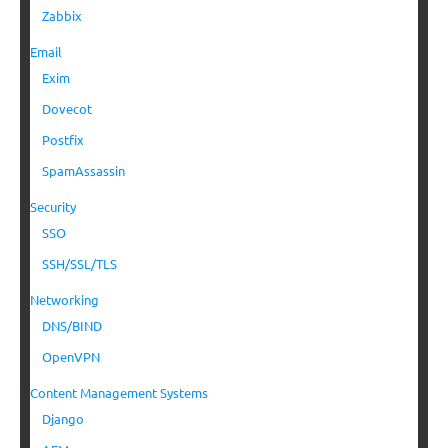
Zabbix
Email
Exim
Dovecot
Postfix
SpamAssassin
Security
SSO
SSH/SSL/TLS
Networking
DNS/BIND
OpenVPN
Content Management Systems
Django