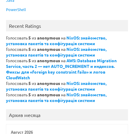
Java
PowerShell
Recent Ratings
Голосовать
5
из
anonymous
на
NixOS: знайомство,
установка пакетів та конфігурація системи
Голосовать
5
из
anonymous
на
NixOS: знайомство,
установка пакетів та конфігурація системи
Голосовать
5
из
anonymous
на
AWS: Database Migration
Service, часть 2 — нет AUTO_INCREMENT и индексов.
Фиксы для «foreign key constraint fails» и логов
CloudWatch
Голосовать
5
из
anonymous
на
NixOS: знайомство,
установка пакетів та конфігурація системи
Голосовать
5
из
anonymous
на
NixOS: знайомство,
установка пакетів та конфігурація системи
Архив месяца
Август 2026