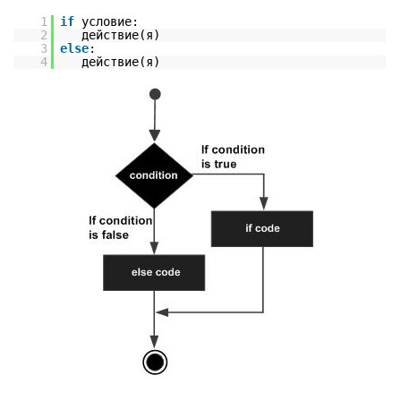
1
if
условие:
2
действие(я)
3
else
:
4
действие(я)