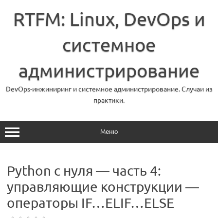
Перейти
к
RTFM: Linux, DevOps и
содержимому
системное
администрирование
DevOps-инжиниринг и системное администрирование. Случаи из
практики.
Меню
Python с нуля — часть 4:
управляющие конструкции —
операторы IF…ELIF…ELSE