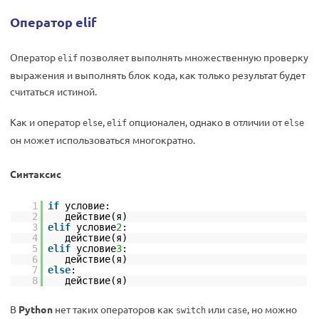
Оператор elif
Оператор
позволяет выполнять множественную проверку
elif
выражения и выполнять блок кода, как только результат будет
считаться истиной.
Как и оператор
,
опционален, однако в отличии от
else
elif
else
он может использоваться многократно.
Синтаксис
1
if
условие:
2
действие(я)
3
elif
условие
2
:
4
действие(я)
5
elif
условие
3
:
6
действие(я)
7
else
:
8
действие(я)
В
Python
нет таких операторов как
или
, но можно
switch
case