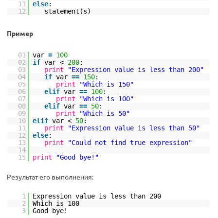
11
else
:
12
statement(s)
Пример
01
var
=
100
02
if
var <
200
:
03
print
"Expression value is less than 200"
04
if
var
=
=
150
:
05
print
"Which is 150"
06
elif
var
=
=
100
:
07
print
"Which is 100"
08
elif
var
=
=
50
:
09
print
"Which is 50"
10
elif
var <
50
:
11
print
"Expression value is less than 50"
12
else
:
13
print
"Could not find true expression"
14
15
print
"Good bye!"
Результат его выполнения:
1
Expression value is less than 200
2
Which is 100
3
Good bye!