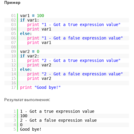
Пример
01
var1
=
100
02
if
var1:
03
print
"1 - Got a true expression value"
04
print
var1
05
else
:
06
print
"1 - Got a false expression value"
07
print
var1
08
09
var2
=
0
10
if
var2:
11
print
"2 - Got a true expression value"
12
print
var2
13
else
:
14
print
"2 - Got a false expression value"
15
print
var2
16
17
print
"Good bye!"
Результат выполнения:
1
1 - Got a true expression value
2
100
3
2 - Got a false expression value
4
0
5
Good bye!