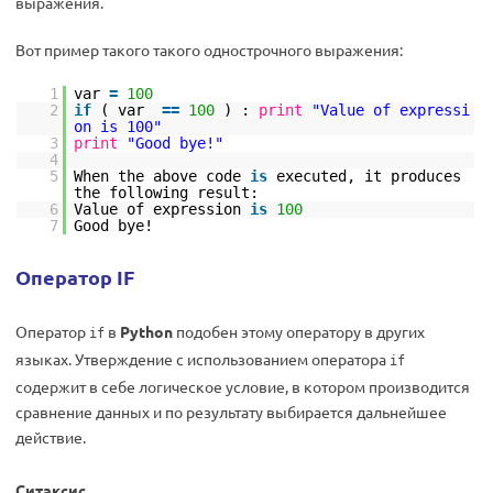
выражения.
Вот пример такого такого однострочного выражения:
1
var
=
100
2
if
( var
=
=
100
) :
print
"Value of expressi
on is 100"
3
print
"Good bye!"
4
5
When the above code
is
executed, it produces
the following result:
6
Value of expression
is
100
7
Good bye!
Оператор IF
Оператор
в
Python
подобен этому оператору в других
if
языках. Утверждение с использованием оператора
if
содержит в себе логическое условие, в котором производится
сравнение данных и по результату выбирается дальнейшее
действие.
Ситаксис