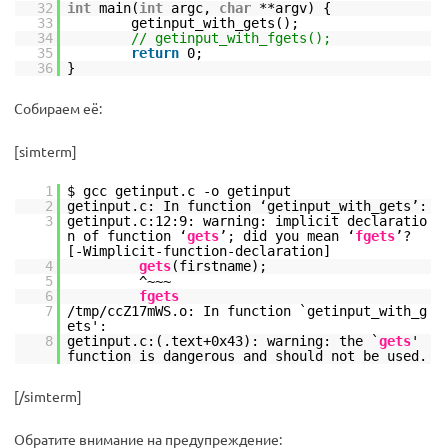
32
int
main(
int
argc,
char
**argv) {
33
getinput_with_gets();
34
// getinput_with_fgets();
35
return
0;
36
}
Собираем её:
[simterm]
1
$ gcc getinput.c -o getinput
2
getinput.c: In function ‘getinput_with_gets’:
3
getinput.c:12:9: warning: implicit declaratio
n of function ‘
gets
’; did you mean ‘
fgets
’?
[-Wimplicit-function-declaration]
4
gets
(firstname);
5
^~~~
6
fgets
7
/tmp/ccZ17mWS.o: In function `getinput_with_g
ets':
8
getinput.c:(.text+0x43): warning: the `
gets
'
function is dangerous and should not be used.
[/simterm]
Обратите внимание на предупреждение: