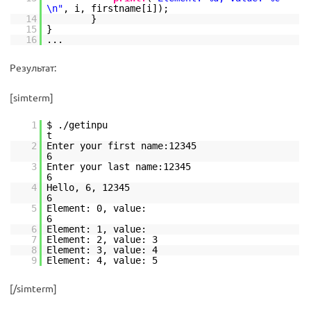
\n"
, i, firstname[i]);
14
}
15
}
16
...
Результат:
[simterm]
1
$ ./getinpu
2
Enter your first name:12345
3
Enter your last name:12345
4
Hello, 6, 12345
5
Element: 0, value:
6
Element: 1, value:
7
Element: 2, value: 3
8
Element: 3, value: 4
9
Element: 4, value: 5
[/simterm]