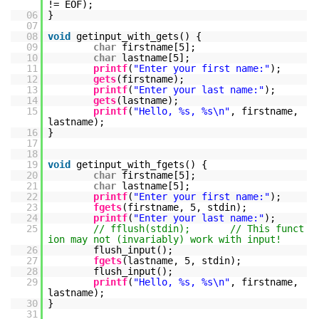
!= EOF);
06
}
07
08
void
getinput_with_gets() {
09
char
firstname[5];
10
char
lastname[5];
11
printf
(
"Enter your first name:"
);
12
gets
(firstname);
13
printf
(
"Enter your last name:"
);
14
gets
(lastname);
15
printf
(
"Hello, %s, %s\n"
, firstname,
lastname);
16
}
17
18
19
void
getinput_with_fgets() {
20
char
firstname[5];
21
char
lastname[5];
22
printf
(
"Enter your first name:"
);
23
fgets
(firstname, 5, stdin);
24
printf
(
"Enter your last name:"
);
25
// fflush(stdin); // This funct
ion may not (invariably) work with input!
26
flush_input();
27
fgets
(lastname, 5, stdin);
28
flush_input();
29
printf
(
"Hello, %s, %s\n"
, firstname,
lastname);
30
}
31