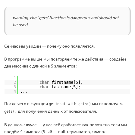
warning: the `gets’ function is dangerous and should not
be used.
Сейчас мы увидим — почему оно появляется.
В программе выше мы повторяем те же действия — создаём
два массива с длиной в 5 элементов:
1
..
2
char
firstname[5];
3
char
lastname[5];
4
...
После чего в функции
мы используем
getinput_with_gets()
для получения данных от пользователя.
gets()
В данном случае — у нас всё сработает как положено если мы
введём 4 символа (5-ый — null-терминатор, символ