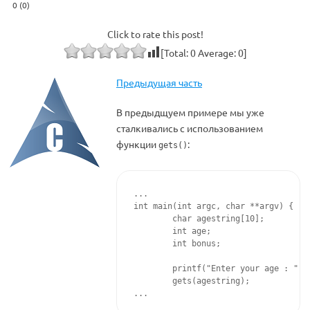
0 (0)
Click to rate this post!
[Total:
0
Average:
0
]
Предыдущая часть
В предыдщуем примере мы уже
сталкивались с использованием
функции
:
gets()
...

int main(int argc, char **argv) {

        char agestring[10];

        int age;

        int bonus;

        printf("Enter your age : ");

        gets(agestring);

...