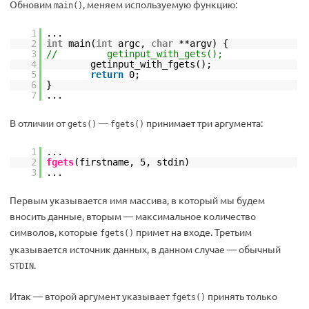
Обновим
, меняем используемую функцию:
main()
1
...
2
int
main(
int
argc,
char
**argv) {
3
// getinput_with_gets();
4
getinput_with_fgets();
5
return
0;
6
}
7
...
В отличии от
—
принимает три аргумента:
gets()
fgets()
1
...
2
fgets
(firstname, 5, stdin)
3
...
Первым указывается имя массива, в который мы будем
вносить данные, вторым — максимальное количество
символов, которые
примет на входе. Третьим
fgets()
указывается источник данных, в данном случае — обычный
.
STDIN
Итак — второй аргумент указывает
принять только
fgets()