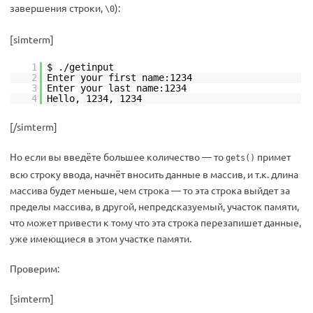
завершения строки,
):
\0
[simterm]
1
$ ./getinput
2
Enter your first name:1234
3
Enter your last name:1234
4
Hello, 1234, 1234
[/simterm]
Но если вы введёте большее количество — то
примет
gets()
всю строку ввода, начнёт вносить данные в массив, и т.к. длина
массива будет меньше, чем строка — то эта строка выйдет за
пределы массива, в другой, непредсказуемый, участок памяти,
что может привести к тому что эта строка перезапишет данные,
уже имеющиеся в этом участке памяти.
Проверим:
[simterm]