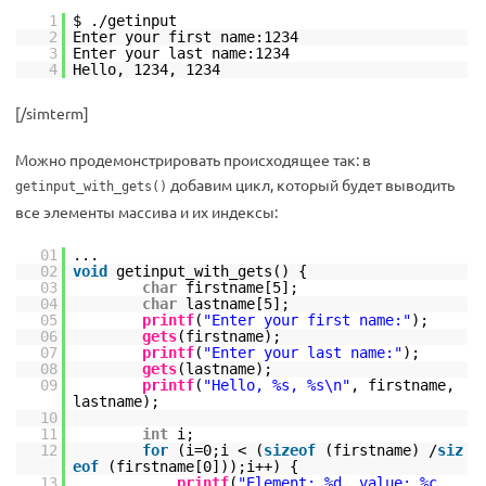
1
$ ./getinput
2
Enter your first name:1234
3
Enter your last name:1234
4
Hello, 1234, 1234
[/simterm]
Можно продемонстрировать происходящее так: в
добавим цикл, который будет выводить
getinput_with_gets()
все элементы массива и их индексы:
01
...
02
void
getinput_with_gets() {
03
char
firstname[5];
04
char
lastname[5];
05
printf
(
"Enter your first name:"
);
06
gets
(firstname);
07
printf
(
"Enter your last name:"
);
08
gets
(lastname);
09
printf
(
"Hello, %s, %s\n"
, firstname,
lastname);
10
11
int
i;
12
for
(i=0;i < (
sizeof
(firstname) /
siz
eof
(firstname[0]));i++) {
13
printf
(
"Element: %d, value: %c