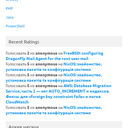
PHP
Java
PowerShell
Recent Ratings
Голосовать
2
из
anonymous
на
FreeBSD: configuring
DragonFly Mail Agent for the root user mail
Голосовать
5
из
anonymous
на
NixOS: знайомство,
установка пакетів та конфігурація системи
Голосовать
5
из
anonymous
на
NixOS: знайомство,
установка пакетів та конфігурація системи
Голосовать
5
из
anonymous
на
AWS: Database Migration
Service, часть 2 — нет AUTO_INCREMENT и индексов.
Фиксы для «foreign key constraint fails» и логов
CloudWatch
Голосовать
5
из
anonymous
на
NixOS: знайомство,
установка пакетів та конфігурація системи
Архив месяца