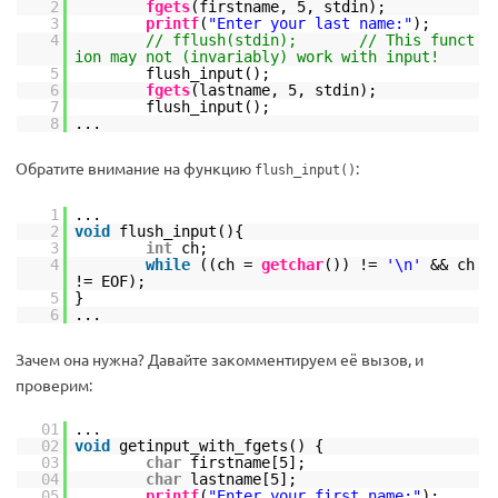
2
fgets
(firstname, 5, stdin);
3
printf
(
"Enter your last name:"
);
4
// fflush(stdin); // This funct
ion may not (invariably) work with input!
5
flush_input();
6
fgets
(lastname, 5, stdin);
7
flush_input();
8
...
Обратите внимание на функцию
:
flush_input()
1
...
2
void
flush_input(){
3
int
ch;
4
while
((ch =
getchar
()) !=
'\n'
&& ch
!= EOF);
5
}
6
...
Зачем она нужна? Давайте закомментируем её вызов, и
проверим:
01
...
02
void
getinput_with_fgets() {
03
char
firstname[5];
04
char
lastname[5];
05
printf
(
"Enter your first name:"
);