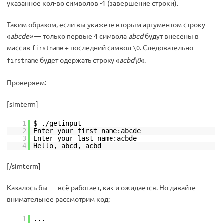
указанное кол-во символов -1 (завершение строки).
Таким образом, если вы укажете вторым аргументом строку
«
abcde»
— только первые 4 символа
abcd
будут внесены в
массив
+ последний символ
. Следовательно —
firstname
\0
будет одержать строку «
acbd\0
«.
firstname
Проверяем:
[simterm]
1
$ ./getinput
2
Enter your first name:abcde
3
Enter your last name:acbde
4
Hello, abcd, acbd
[/simterm]
Казалось бы — всё работает, как и ожидается. Но давайте
внимательнее рассмотрим код:
1
...