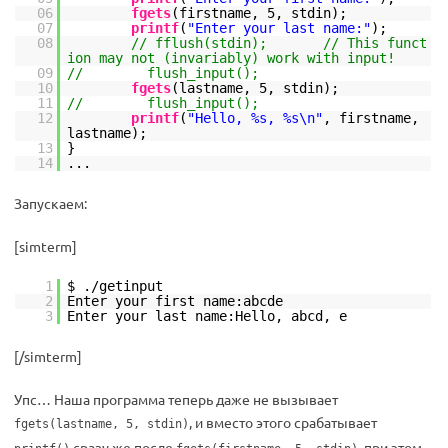
06
fgets
(firstname, 5, stdin);
07
printf
(
"Enter your last name:"
);
08
// fflush(stdin); // This funct
ion may not (invariably) work with input!
09
// flush_input();
10
fgets
(lastname, 5, stdin);
11
// flush_input();
12
printf
(
"Hello, %s, %s\n"
, firstname,
lastname);
13
}
14
...
Запускаем:
[simterm]
1
$ ./getinput
2
Enter your first name:abcde
3
Enter your last name:Hello, abcd, e
[/simterm]
Упс… Наша программа теперь даже не вызывает
, и вместо этого срабатывает
fgets(lastname, 5, stdin)
сразу же после
, при этом