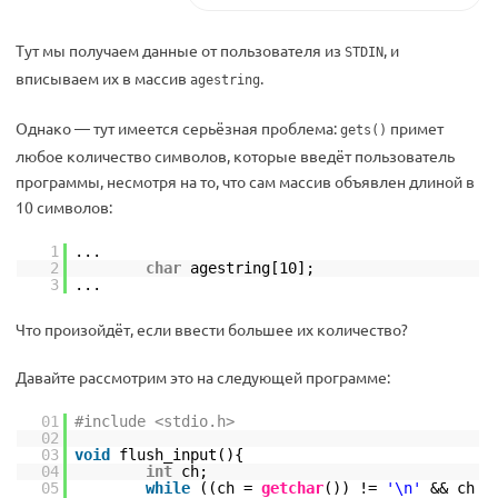
Тут мы получаем данные от пользователя из
, и
STDIN
вписываем их в массив
.
agestring
Однако — тут имеется серьёзная проблема:
примет
gets()
любое количество символов, которые введёт пользователь
программы, несмотря на то, что сам массив объявлен длиной в
10 символов:
1
...
2
char
agestring[10];
3
...
Что произойдёт, если ввести большее их количество?
Давайте рассмотрим это на следующей программе:
01
#include <stdio.h>
02
03
void
flush_input(){
04
int
ch;
05
while
((ch =
getchar
()) !=
'\n'
&& ch