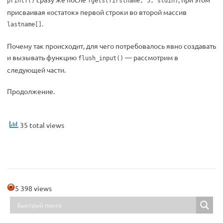
printf()
fgets(firstname, 5, stdin)
присваивая «остаток» первой строки во второй массив
.
lastname[]
Почему так происходит, для чего потребовалось явно создавать
и вызывать функцию
— рассмотрим в
flush_input()
следующей части.
Продолжение.
35 total views
5 398 views