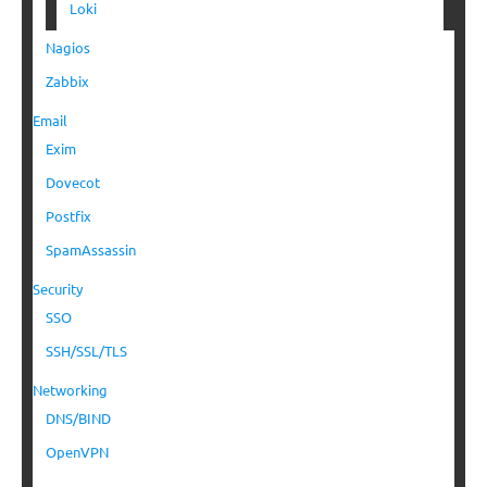
Loki
Nagios
Zabbix
Email
Exim
Dovecot
Postfix
SpamAssassin
Security
SSO
SSH/SSL/TLS
Networking
DNS/BIND
OpenVPN