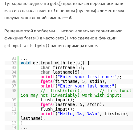
Тут хорошо видно, что gets() просто начал перезаписывать
массив сначала: вместо
1
в первом (нулевом) элементе мы
получаем последний символ —
6
.
Решение этой проблемы — использовать альтернативную
функцию
вместо
, что сделано в функции
fgets()
gets()
нашего примера выше:
getinput_with_fgets()
01
...
02
void
getinput_with_fgets() {
03
char
firstname[5];
04
char
lastname[5];
05
printf
(
"Enter your first name:"
);
06
fgets
(firstname, 5, stdin);
07
printf
(
"Enter your last name:"
);
08
// fflush(stdin); // This funct
ion may not (invariably) work with input!
09
flush_input();
10
fgets
(lastname, 5, stdin);
11
flush_input();
12
printf
(
"Hello, %s, %s\n"
, firstname,
lastname);
13
}
14
...